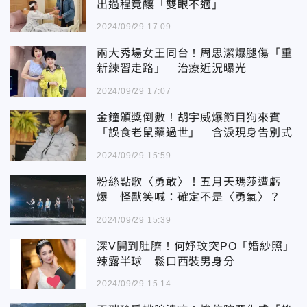
出過程竟釀「雙眼不適」
2024/09/29 17:09
兩大秀場女王同台！周思潔爆腿傷「重
新練習走路」 治療近況曝光
2024/09/29 17:07
金鐘頒獎倒數！胡宇威爆節目狗來賓
「誤食老鼠藥過世」 含淚現身告別式
2024/09/29 15:59
粉絲點歌〈勇敢〉！五月天瑪莎遭虧
爆 怪獸笑喊：確定不是〈勇氣〉？
2024/09/29 15:39
深V開到肚臍！何妤玟突PO「婚紗照」
辣露半球 鬆口西裝男身分
2024/09/29 15:14