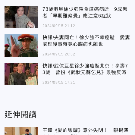
73歲港星徐少強罹食道癌病逝 9成患
者「早期難察覺」應注意6症狀
2024/09/15 21:12
快訊/夫妻同亡！徐少強不幸癌逝 愛妻
處理後事時竟心臟病也離世
2024/09/15 20:32
快訊/武俠巨星徐少強癌逝北京！享壽7
3歲 曾扮《武狀元蘇乞兒》最強反派
2024/09/15 17:21
延伸閱讀
王瞳《愛的榮耀》意外失明！ 親揭演