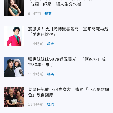
「2招」紓壓 曝人生分水嶺
9小時前
體育
震撼彈！及川光博雙喜臨門 宣布閃電再婚
「愛妻已懷孕」
12小時前
娛樂
張惠妹妹妹Saya近況曝光！「阿妹妹」成
軍30年回來了
13小時前
娛樂
姜厚任認愛小24歲女友！遭勸「小心騙財騙
色」親自回應
13小時前
娛樂