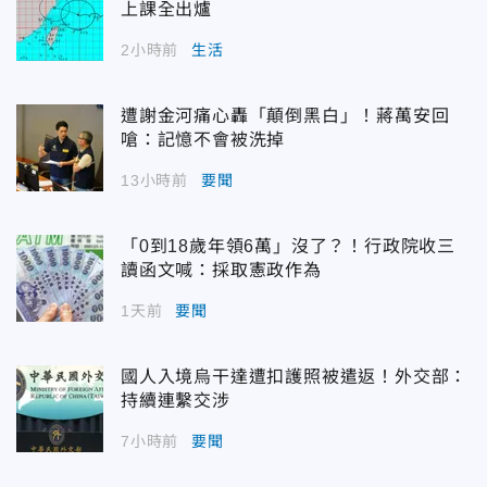
上課全出爐
2小時前
生活
遭謝金河痛心轟「顛倒黑白」！蔣萬安回
嗆：記憶不會被洗掉
13小時前
要聞
「0到18歲年領6萬」沒了？！行政院收三
讀函文喊：採取憲政作為
1天前
要聞
國人入境烏干達遭扣護照被遣返！外交部：
持續連繫交涉
7小時前
要聞