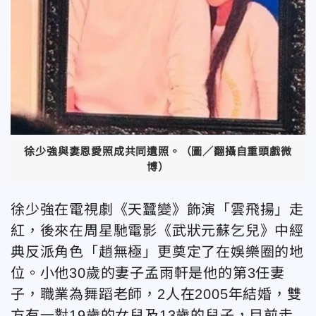
徐少強與妻恩愛照成共同遺照。（圖／翻攝自重頭戲微
博）
徐少強在電視劇《天蠶變》飾演「雲飛揚」走
紅，後來在周星馳電影《武狀元蘇乞兒》中經
典反派角色「趙無極」更奠定了在娛樂圈的地
位。小他30歲的妻子孟雨軒是他的第3任妻
子，職業為舞蹈老師，2人在2005年結婚，雙
方有一對19歲的女兒及13歲的兒子，目前走