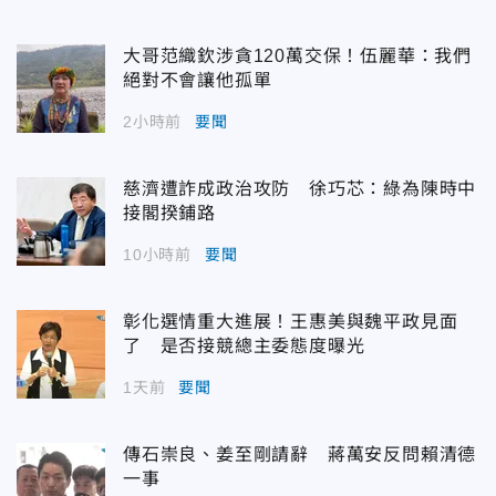
大哥范織欽涉貪120萬交保！伍麗華：我們
絕對不會讓他孤單
2小時前
要聞
慈濟遭詐成政治攻防 徐巧芯：綠為陳時中
接閣揆鋪路
10小時前
要聞
彰化選情重大進展！王惠美與魏平政見面
了 是否接競總主委態度曝光
1天前
要聞
傳石崇良、姜至剛請辭 蔣萬安反問賴清德
一事