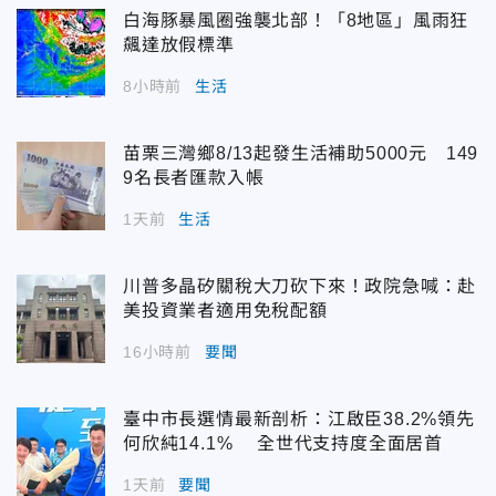
白海豚暴風圈強襲北部！「8地區」風雨狂
飆達放假標準
8小時前
生活
苗栗三灣鄉8/13起發生活補助5000元 149
9名長者匯款入帳
1天前
生活
川普多晶矽關稅大刀砍下來！政院急喊：赴
美投資業者適用免稅配額
16小時前
要聞
臺中市長選情最新剖析：江啟臣38.2%領先
何欣純14.1% 全世代支持度全面居首
1天前
要聞