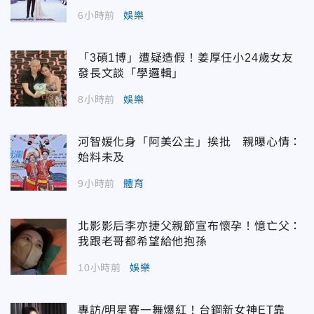
6小時前
娛樂
「3碩1博」遭疑造假！姜厚任小24歲女友
發長文談「學邏輯」
8小時前
娛樂
河智媛化身「阿美公主」挨批 親曝心情：
始料未及
9小時前
體育
北影影后李亦捷父親節宣布懷孕！憶亡父：
我跟老哥都希望給他抱孫
10小時前
娛樂
專訪/明星賽一舞爆紅！台鋼新女神ET靠