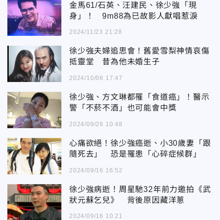
金馬61/石英、汪建民、徐少強「現
身」！ 9m88為已故影人獻唱惹淚
2024/11/23 21:28
徐少強夫婦追思會！舊愛雪梨神情哀傷
抵靈堂 昔為他未婚生子
2024/10/06 17:47
徐少強、方文琳都罹「食道癌」！醫示
警「不菸不酒」也可能會中獎
2024/09/26 10:48
心痛欲絕！徐少強癌逝、小30歲妻「跟
隨死去」 恐是罹患「心碎症候群」
2024/09/16 16:52
徐少強病逝！周星馳32年前力邀拍《武
狀元蘇乞兒》 背後原因藏洋蔥
2024/09/16 10:21