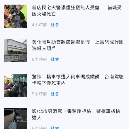
新店民宅火警濃煙狂竄無人受傷 1貓咪受
困火場死亡
4小時前
社會
美化帳戶助貸款廣告攏是假 上當恐成詐團
洗錢人頭戶
5小時前
社會
驚悚！轎車慘遭大貨車碾成鐵餅 台南駕駛
卡輪下慘死車內
5小時前
社會
影/北市男酒駕、毒駕還拒檢 警攔車拔槍
逮人
5小時前
社會