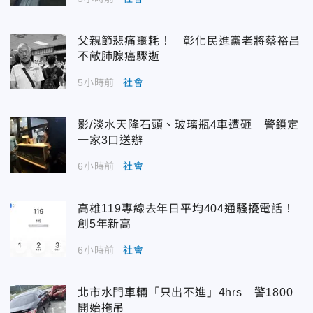
父親節悲痛噩耗！ 彰化民進黨老將蔡裕昌
不敵肺腺癌驟逝
5小時前
社會
影/淡水天降石頭、玻璃瓶4車遭砸 警鎖定
一家3口送辦
6小時前
社會
高雄119專線去年日平均404通騷擾電話！
創5年新高
6小時前
社會
北市水門車輛「只出不進」4hrs 警1800
開始拖吊