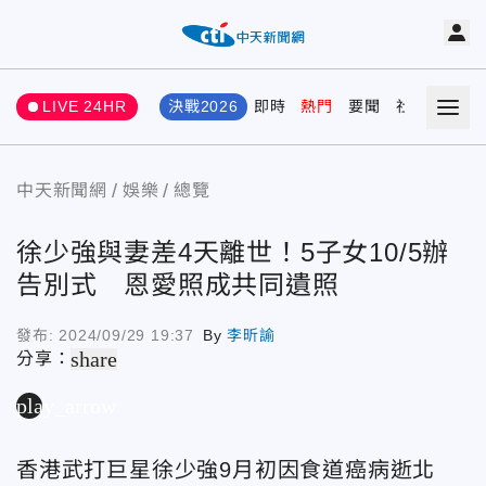
LIVE 24HR
決戰2026
即時
熱門
要聞
社會
娛樂
中天新聞網
娛樂
總覽
徐少強與妻差4天離世！5子女10/5辦
告別式 恩愛照成共同遺照
發布:
2024/09/29 19:37
By
李昕諭
share
分享：
play_arrow
香港武打巨星徐少強9月初因食道癌病逝北