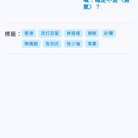
喊：確定不是〈勇
氣〉？
香港
武打巨星
食道癌
病逝
訃聞
標籤：
殯儀館
告別式
徐少強
家奠