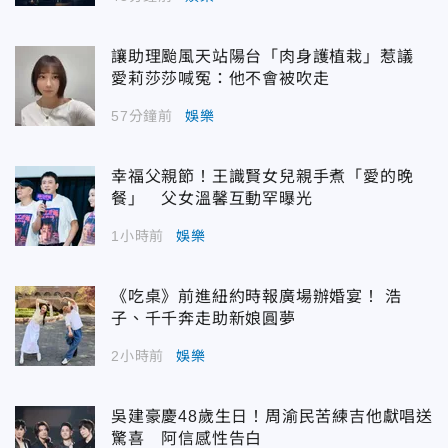
讓助理颱風天站陽台「肉身護植栽」惹議
愛莉莎莎喊冤：他不會被吹走
57分鐘前
娛樂
幸福父親節！王識賢女兒親手煮「愛的晚
餐」 父女溫馨互動罕曝光
1小時前
娛樂
《吃桌》前進紐約時報廣場辦婚宴！ 浩
子、千千奔走助新娘圓夢
2小時前
娛樂
吳建豪慶48歲生日！周渝民苦練吉他獻唱送
驚喜 阿信感性告白