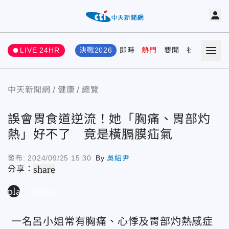
LIVE 24HR
決戰2026
即時
熱門
要聞
社會
娛樂
中天新聞網
健康
總覽
誤會胃食道逆流！她「胸痛、胃部灼
熱」好不了 竟是橫膈膜疝氣
發布:
2024/09/25 15:30
By
吳紹尹
share
分享：
play_arrow
一名呂小姐常有胸痛、心悸及胃部灼熱感症