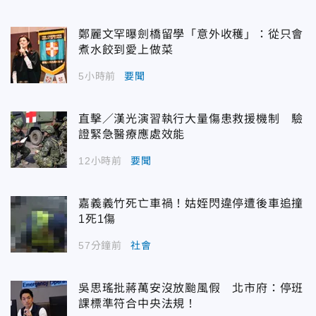
鄭麗文罕曝劍橋留學「意外收穫」：從只會
煮水餃到愛上做菜
5小時前
要聞
直擊／漢光演習執行大量傷患救援機制 驗
證緊急醫療應處效能
12小時前
要聞
嘉義義竹死亡車禍！姑姪閃違停遭後車追撞
1死1傷
57分鐘前
社會
吳思瑤批蔣萬安沒放颱風假 北市府：停班
課標準符合中央法規！