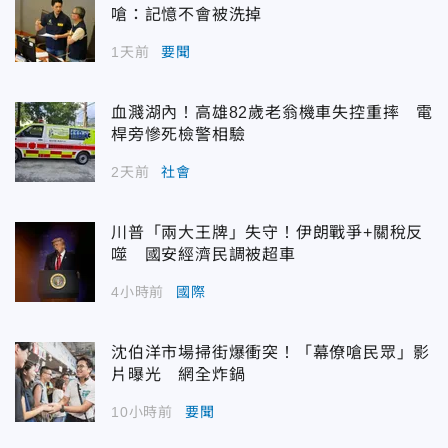
嗆：記憶不會被洗掉
1天前
要聞
血濺湖內！高雄82歲老翁機車失控重摔 電
桿旁慘死檢警相驗
2天前
社會
川普「兩大王牌」失守！伊朗戰爭+關稅反
噬 國安經濟民調被超車
4小時前
國際
沈伯洋市場掃街爆衝突！「幕僚嗆民眾」影
片曝光 網全炸鍋
10小時前
要聞