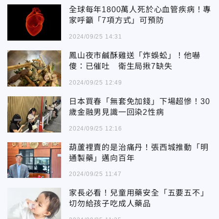
全球每年1800萬人死於心血管疾病！專
家呼籲「7項方式」可預防
2024/09/25 14:31
鳳山夜市鹹酥雞送「炸蜈蚣」！他嚇
傻：已催吐 衛生局揪7缺失
2024/09/25 12:49
日本買春「無套免加錢」下場超慘！30
歲金融男見識一回染2性病
2024/09/25 12:16
葫蘆裡賣的是治痛丹！張西城推動「明
通製藥」邁向百年
2024/09/25 11:47
家長必看！兒童用藥安全「五要五不」
切勿給孩子吃成人藥品