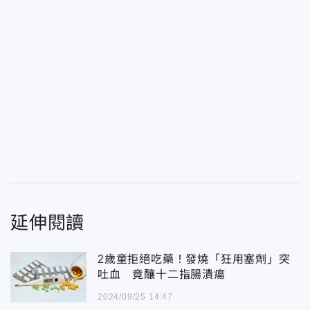
延伸閱讀
2歲童拒絕吃藥！發燒「狂用塞劑」突
吐血 竟釀十二指腸潰瘍
2024/09/25 14:47