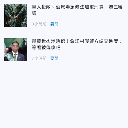
軍人投敵、酒駕毒駕修法加重刑責 週三審
議
9小時前
要聞
爆黃世杰涉賄選！詹江村曝警方調查進度：
等著被傳喚吧
7小時前
要聞