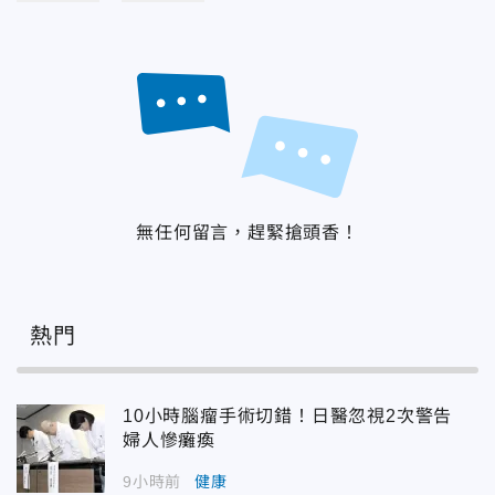
無任何留言，趕緊搶頭香！
熱門
10小時腦瘤手術切錯！日醫忽視2次警告
婦人慘癱瘓
9小時前
健康