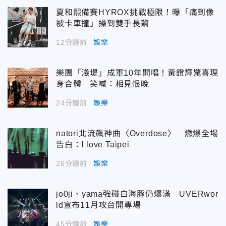
夏和熙備賽HYROX挑戰極限！曝「痛到像
被卡車撞」操到雙手長繭
12分鐘前
娛樂
樂團「淺堤」成軍10年開唱！黃鐙輝驚喜現
身合體 笑喊：相見恨晚
24分鐘前
娛樂
natori北流飆神曲〈Overdose〉 燃爆全場
告白：I love Taipei
26分鐘前
娛樂
jo0ji、yama強碰白海豚仍爆滿 UVERwor
ld宣布11月攻台開專場
45分鐘前
娛樂