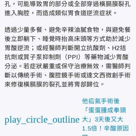
孔，可能導致胃的部分或全部穿過橫膈膜裂孔
進入胸腔，而造成類似胃食道逆流症狀。
透過少量多餐、避免辛辣油膩食物，與避免餐
後立即躺下、睡覺時抬高床頭等方式助於減少
胃酸逆流；或經醫師判斷開立抗酸劑、H2拮
抗劑或質子泵抑制劑（PPI）等藥物減少胃酸
分泌。若症狀嚴重或保守治療無效，需醫師判
斷以傳統手術、腹腔鏡手術或達文西微創手術
來修復橫膈膜的裂孔並將胃部歸位。
他疝氣手術後
「蛋蛋腫成拳頭
play_circle_outline
大」3天後又大
1.5倍！辛酸原因