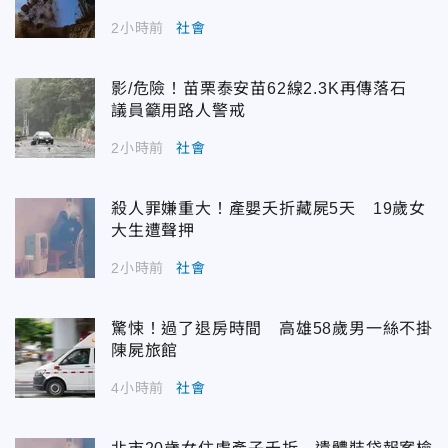
2小時前
社會
影/危險！苗栗泰安苗62線2.3K再傳落石
議員籲用路人警戒
2小時前
社會
殺人罪嫌重大！產嬰夭折藏屍5天 19歲女
大生遭聲押
2小時前
社會
驚悚！過了退房時間 高雄58歲男一絲不掛
陳屍旅館
4小時前
社會