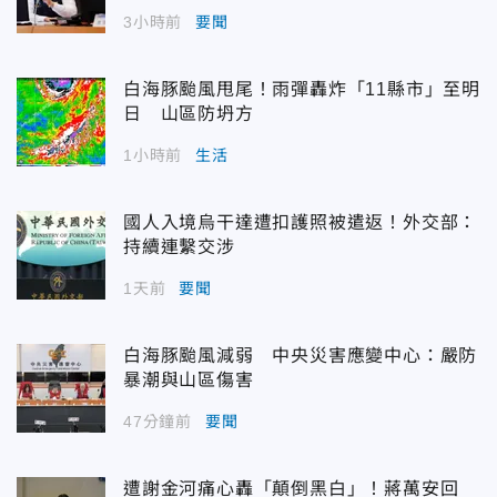
3小時前
要聞
白海豚颱風甩尾！雨彈轟炸「11縣市」至明
日 山區防坍方
1小時前
生活
國人入境烏干達遭扣護照被遣返！外交部：
持續連繫交涉
1天前
要聞
白海豚颱風減弱 中央災害應變中心：嚴防
暴潮與山區傷害
47分鐘前
要聞
遭謝金河痛心轟「顛倒黑白」！蔣萬安回