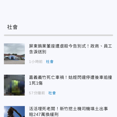
社會
屏東鎢業董座遭虐殺今告別式！政商、員工
含淚送別
1小時前
社會
嘉義義竹死亡車禍！姑姪閃違停遭後車追撞
1死1傷
57分鐘前
社會
活活埋死老闆！新竹挖土機司機填土出事
賠247萬換緩刑