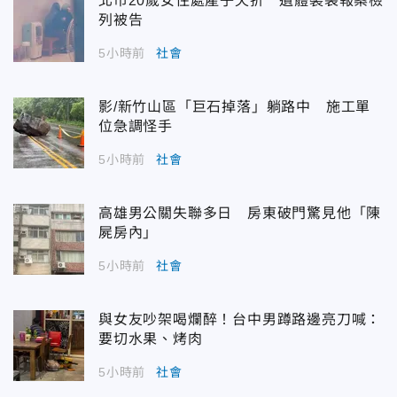
北市20歲女住處產子夭折 遺體裝袋報案檢
列被告
5小時前
社會
影/新竹山區「巨石掉落」躺路中 施工單
位急調怪手
5小時前
社會
高雄男公關失聯多日 房東破門驚見他「陳
屍房內」
5小時前
社會
與女友吵架喝爛醉！台中男蹲路邊亮刀喊：
要切水果、烤肉
5小時前
社會