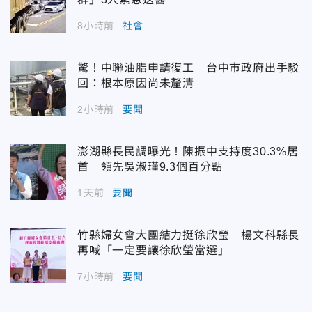
8小時前
社會
驚！中聯油脂申請復工 台中市政府出手駁
回：根本原因尚未釐清
2小時前
要聞
澎湖縣長民調曝光！陳振中支持度30.3%居
首 領先吳淑瑾9.3個百分點
1天前
要聞
竹縣婦女會大團結力挺徐欣瑩 楊文科縣長
再喊「一定要讓徐欣瑩當選」
7小時前
要聞