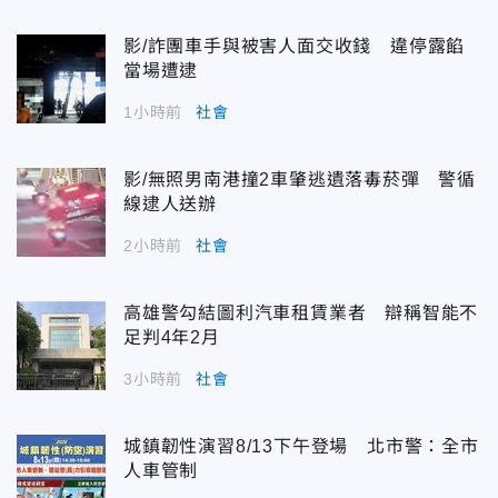
影/詐團車手與被害人面交收錢 違停露餡
當場遭逮
1小時前
社會
影/無照男南港撞2車肇逃遺落毒菸彈 警循
線逮人送辦
2小時前
社會
高雄警勾結圖利汽車租賃業者 辯稱智能不
足判4年2月
3小時前
社會
城鎮韌性演習8/13下午登場 北市警：全市
人車管制