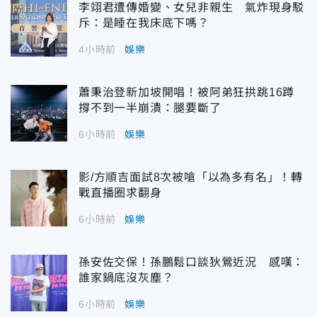
李翊君遭傳婚變、女兒非親生 氣炸現身駁
斥：是睡在我床底下嗎？
4小時前
娛樂
蕭秉治登新加坡開唱！被阿弟狂拱跳16蹲
撐不到一半崩潰：腿要斷了
6小時前
娛樂
影/方順吉面試8次被嗆「以為多有名」！轉
戰直播圈求翻身
6小時前
娛樂
孫安佐交保！孫鵬鬆口談狄鶯近況 感嘆：
誰家鍋底沒灰塵？
6小時前
娛樂