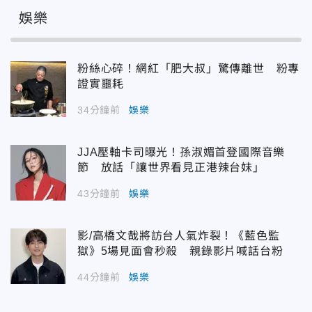
娛樂
粉絲心碎！網紅「肥大叔」驚傳離世 粉專
證實噩耗
34分鐘前
娛樂
JJA壓軸卡司曝光！孫淑媚首登國際音樂
節 放話「讓世界看見正港辣台妹」
43分鐘前
娛樂
影/高橋文哉將訪台人氣炸裂！《藍色監
獄》5場見面會秒殺 親錄影片喊話台粉
44分鐘前
娛樂