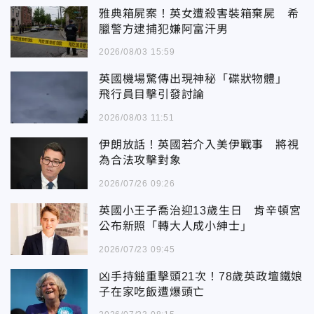
雅典箱屍案！英女遭殺害裝箱棄屍 希
臘警方逮捕犯嫌阿富汗男
2026/08/03 15:59
英國機場驚傳出現神秘「碟狀物體」
飛行員目擊引發討論
2026/08/03 11:51
伊朗放話！英國若介入美伊戰事 將視
為合法攻擊對象
2026/07/26 09:26
英國小王子喬治迎13歲生日 肯辛頓宮
公布新照「轉大人成小紳士」
2026/07/23 09:45
凶手持鎚重擊頭21次！78歲英政壇鐵娘
子在家吃飯遭爆頭亡