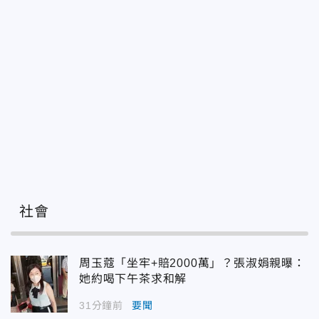
社會
周玉蔻「坐牢+賠2000萬」？張淑娟親曝：
她約喝下午茶求和解
31分鐘前
要聞