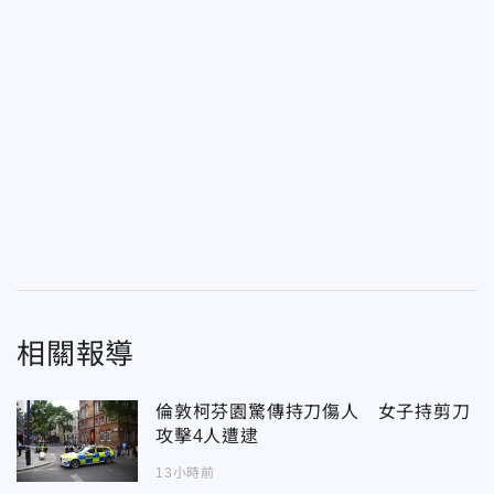
相關報導
倫敦柯芬園驚傳持刀傷人 女子持剪刀
攻擊4人遭逮
13小時前