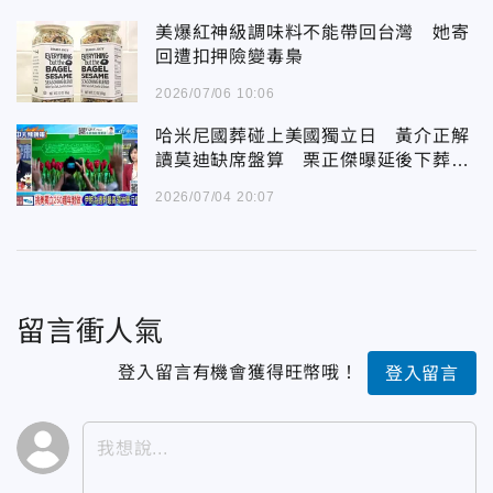
美爆紅神級調味料不能帶回台灣 她寄
回遭扣押險變毒梟
2026/07/06 10:06
哈米尼國葬碰上美國獨立日 黃介正解
讀莫迪缺席盤算 栗正傑曝延後下葬三
大關鍵
2026/07/04 20:07
留言衝人氣
登入留言有機會獲得旺幣哦！
登入留言