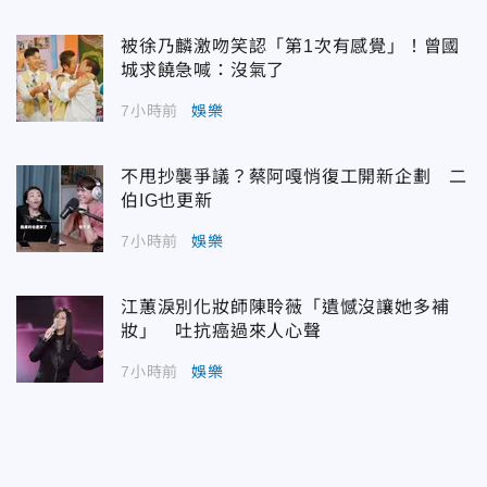
被徐乃麟激吻笑認「第1次有感覺」！曾國
城求饒急喊：沒氣了
7小時前
娛樂
不甩抄襲爭議？蔡阿嘎悄復工開新企劃 二
伯IG也更新
7小時前
娛樂
江蕙淚別化妝師陳聆薇「遺憾沒讓她多補
妝」 吐抗癌過來人心聲
7小時前
娛樂