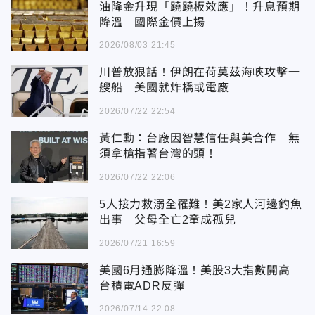
油降金升現「蹺蹺板效應」！升息預期
降溫 國際金價上揚
2026/08/03 21:45
川普放狠話！伊朗在荷莫茲海峽攻擊一
艘船 美國就炸橋或電廠
2026/07/22 22:54
黃仁勳：台廠因智慧信任與美合作 無
須拿槍指著台灣的頭！
2026/07/22 22:06
5人接力救溺全罹難！美2家人河邊釣魚
出事 父母全亡2童成孤兒
2026/07/21 16:59
美國6月通膨降溫！美股3大指數開高
台積電ADR反彈
2026/07/14 22:08