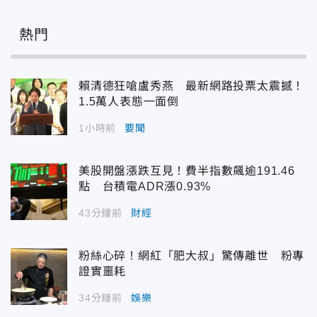
熱門
賴清德狂嗆盧秀燕 最新網路投票太震撼！
1.5萬人表態一面倒
1小時前
要聞
美股開盤漲跌互見！費半指數飆逾191.46
點 台積電ADR漲0.93%
43分鐘前
財經
粉絲心碎！網紅「肥大叔」驚傳離世 粉專
證實噩耗
34分鐘前
娛樂