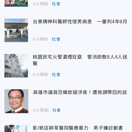
3小時前
社會
台東精神科醫師性侵男病患 一審判4年8月
4小時前
社會
桃園民宅火警濃煙狂竄 警消疏散8人4人送
醫
5小時前
社會
高雄市議員范織欽疑涉貪！遭檢調帶回約談
5小時前
社會
影/新店耕莘醫院醫療暴力 男子嫌診斷書