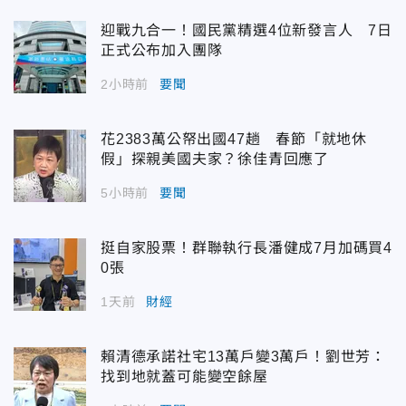
迎戰九合一！國民黨精選4位新發言人 7日
正式公布加入團隊
2小時前
要聞
花2383萬公帑出國47趟 春節「就地休
假」探親美國夫家？徐佳青回應了
5小時前
要聞
挺自家股票！群聯執行長潘健成7月加碼買4
0張
1天前
財經
賴清德承諾社宅13萬戶變3萬戶！劉世芳：
找到地就蓋可能變空餘屋