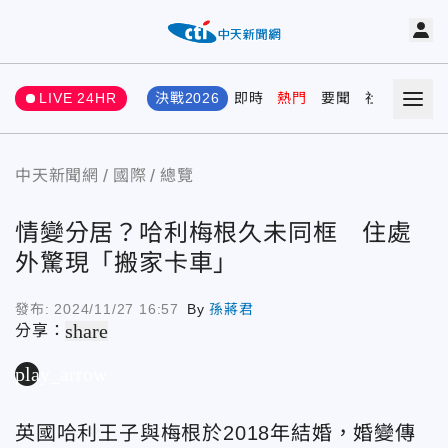
LIVE 24HR
決戰2026
即時
熱門
要聞
社會
娛樂
中天新聞網
國際
總覽
情變分居？哈利梅根久未同框 住處
外驚現「搬家卡車」
發布:
2024/11/27 16:57
By
孫蔣君
share
分享：
play_arrow
英國哈利王子與梅根於2018年結婚，婚變傳