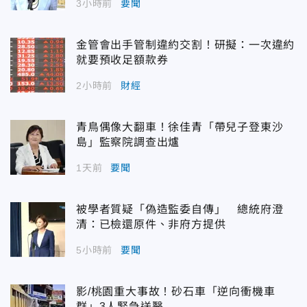
3小時前
要聞
金管會出手管制違約交割！研擬：一次違約
就要預收足額款券
2小時前
財經
青鳥偶像大翻車！徐佳青「帶兒子登東沙
島」監察院調查出爐
1天前
要聞
被學者質疑「偽造監委自傳」 總統府澄
清：已檢還原件、非府方提供
5小時前
要聞
影/桃園重大事故！砂石車「逆向衝機車
群」3人緊急送醫