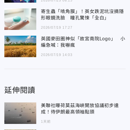
2026/07/23 08:15
寄生蟲「啃角膜」！英女跌泥坑沒摘隱
形眼鏡洗臉 瞳孔驚悚「全白」
2026/07/19 17:27
英國麥田圈神似「故宮南院Logo」 小
編急喊：我嚇瘋
2026/07/19 14:03
延伸閱讀
美聯社曝荷莫茲海峽開放協議初步達
成！待伊朗最高領袖點頭
1天前