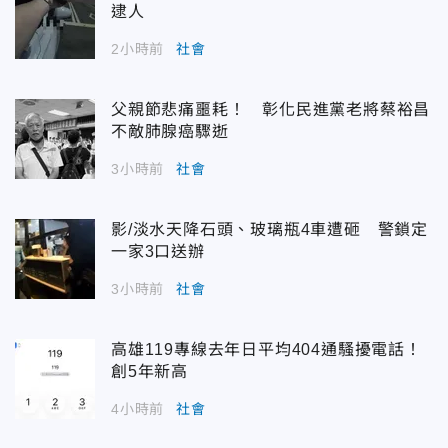
逮人
2小時前
社會
父親節悲痛噩耗！ 彰化民進黨老將蔡裕昌
不敵肺腺癌驟逝
3小時前
社會
影/淡水天降石頭、玻璃瓶4車遭砸 警鎖定
一家3口送辦
3小時前
社會
高雄119專線去年日平均404通騷擾電話！
創5年新高
4小時前
社會