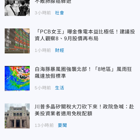
不敵肺腺癌驟逝
3小時前
社會
「PCB女王」曝金像電本益比極低！建議投
資人觀察8、9月股價再布局
1小時前
財經
白海豚暴風圈強襲北部！「8地區」風雨狂
飆達放假標準
5小時前
生活
川普多晶矽關稅大刀砍下來！政院急喊：赴
美投資業者適用免稅配額
13小時前
要聞