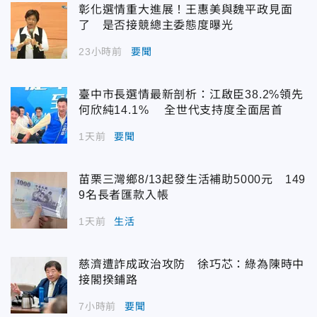
彰化選情重大進展！王惠美與魏平政見面
了 是否接競總主委態度曝光
23小時前
要聞
臺中市長選情最新剖析：江啟臣38.2%領先
何欣純14.1% 全世代支持度全面居首
1天前
要聞
苗栗三灣鄉8/13起發生活補助5000元 149
9名長者匯款入帳
1天前
生活
慈濟遭詐成政治攻防 徐巧芯：綠為陳時中
接閣揆鋪路
7小時前
要聞