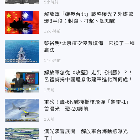
5小時前
解放軍「癱瘓台北」戰略曝光？外媒驚
爆3手段：封鎖、打擊、認知戰
12小時前
蔡裕明/北京這次沒有填海 它換了一種
贏法
14小時前
解放軍怎從《攻堅》走到《制勝》？！
呂禮詩揭中國體系化建軍進化到何處！
1天前
重磅！轟-6N戰機掛核飛彈「驚雷-1」
首曝光 殲-20護航
2天前
漢光演習展開 解放軍台海動態曝光
了！