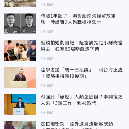
2小時前
時隔1年認了！海警船南海撞解放軍
艦 陸證實2人殉職追授烈士
5小時前
砸錢拍短劇自肥！陸富婆指定小鮮肉當
男主 狂塞60場吻戲遭下架
5小時前
陸學者拋「統一三段論」 稱台海正處
「戰略相持階段後期」
6小時前
AI強到「碾壓」人類怎麼辦？李開復揭
未來「3類工作」難被取代
6小時前
定位爆衝突！陸外送員遭顧客砍頸