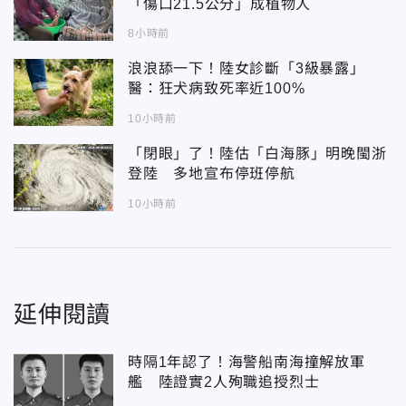
「傷口21.5公分」成植物人
8小時前
浪浪舔一下！陸女診斷「3級暴露」
醫：狂犬病致死率近100%
10小時前
「閉眼」了！陸估「白海豚」明晚閩浙
登陸 多地宣布停班停航
10小時前
延伸閱讀
時隔1年認了！海警船南海撞解放軍
艦 陸證實2人殉職追授烈士