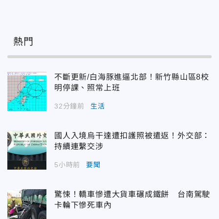
熱門
不斷更新/白海豚進逼北部！新竹縣山區8校
明停課、照常上班
32分鐘前
生活
國人入境烏干達遭扣護照被遣返！外交部：
持續連繫交涉
5小時前
要聞
驚悚！轎車慘遭大貨車碾成鐵餅 台南駕駛
卡輪下慘死車內