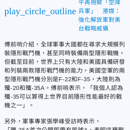
平再視察「空降
play_circle_outline
兵軍」 港媒：
強化解放軍對美
台戰略威懾
傅前哨介紹，全球軍事大國都在尋求大規模列
裝隱形戰鬥機，甚至同時裝備兩型隱形戰機，
但截至目前，世界上只有大陸和美國具備研發
和列裝兩款隱形戰鬥機的能力。美國空軍的兩
型隱形戰鬥機分別是F-22和F-35，大陸則為
殲-20和殲-35A。傅前哨表示，「我個人認為
殲-35可以算得上世界目前隱形性能最好的戰
機之一」。
另外，軍事專家張學峰受訪時表示，
「殲-35A首次公開即帶有尾號A，表明這種戰