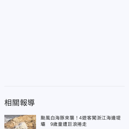
相關報導
颱風白海豚來襲！4遊客闖浙江海邊堤
壩 9歲童遭巨浪捲走