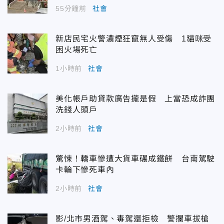
55分鐘前
社會
新店民宅火警濃煙狂竄無人受傷 1貓咪受
困火場死亡
1小時前
社會
美化帳戶助貸款廣告攏是假 上當恐成詐團
洗錢人頭戶
2小時前
社會
驚悚！轎車慘遭大貨車碾成鐵餅 台南駕駛
卡輪下慘死車內
2小時前
社會
影/北市男酒駕、毒駕還拒檢 警攔車拔槍