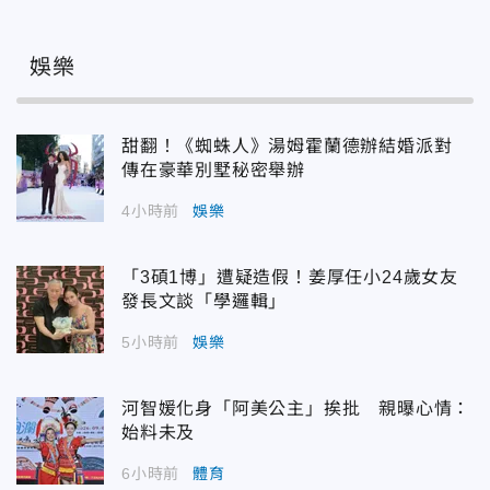
娛樂
甜翻！《蜘蛛人》湯姆霍蘭德辦結婚派對
傳在豪華別墅秘密舉辦
4小時前
娛樂
「3碩1博」遭疑造假！姜厚任小24歲女友
發長文談「學邏輯」
5小時前
娛樂
河智媛化身「阿美公主」挨批 親曝心情：
始料未及
6小時前
體育