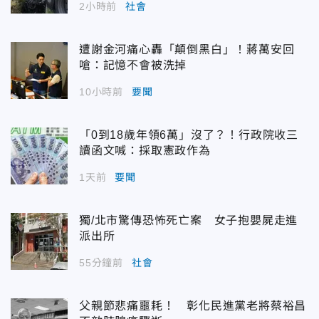
2小時前
社會
遭謝金河痛心轟「顛倒黑白」！蔣萬安回
嗆：記憶不會被洗掉
10小時前
要聞
「0到18歲年領6萬」沒了？！行政院收三
讀函文喊：採取憲政作為
1天前
要聞
獨/北市驚傳恐怖死亡案 女子抱嬰屍走進
派出所
55分鐘前
社會
父親節悲痛噩耗！ 彰化民進黨老將蔡裕昌