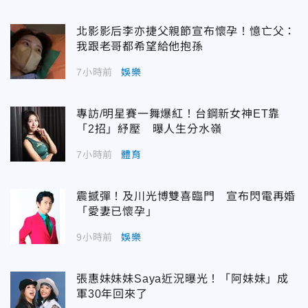
北影影后李亦捷父親節宣布懷孕！憶亡父：
我跟老哥都希望給他抱孫
7小時前
娛樂
專訪/明星賽一舞爆紅！台鋼新女神ET靠
「2招」紓壓 曝人生分水嶺
7小時前
體育
震撼彈！及川光博雙喜臨門 宣布閃電再婚
「愛妻已懷孕」
9小時前
娛樂
張惠妹妹妹Saya近況曝光！「阿妹妹」成
軍30年回來了