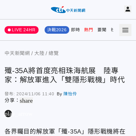
LIVE 24HR
決戰2026
即時
熱門
要聞
社會
娛樂
中天新聞網
大陸
總覽
殲-35A將首度亮相珠海航展 陸專
家：解放軍進入「雙隱形戰機」時代
發布:
2024/11/06 11:40
By
陳怡伶
share
分享：
play_arrow
各界矚目的解放軍「殲-35A」隱形戰機將在