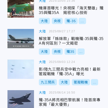
大陸
2025/10/05 15:36
機庫首曝光！央視探「海天雙雄」殲
35與殲35A 揭密核心技術
大陸
央視
殲-35
...
大陸
2025/09/27 17:27
解放軍「姊妹款」戰機殲-35與殲-35
A有何區別？一文揭密
大陸
央視
殲35
...
大陸
2025/09/03 12:24
影/陸九三閱兵空中戰力亮相！最新
匿蹤戰機「殲-35A」曝光
九三閱兵
大陸
匿蹤戰機
...
大陸
2025/06/14 16:50
殲-35A將亮相巴黎航展！陸首席專
家揭「最大優勢」