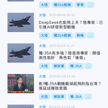
大陸
殲35A戰機
軍事
...
大陸
2025/05/06 09:43
DeepSeek也能飛上天？陸專家：已
引進AI研發新型戰機
大陸
殲35A戰機
戰機
...
大陸
2025/02/24 11:27
殲-35A有多強？陸首席專家：顏值
高性能好 角色如「後衛」
大陸
解放軍
殲-35A
...
大陸
2025/01/29 14:38
影/殲-35A戰機蕪湖起飛劍指台灣？
張延廷曝陸意圖
大陸
解放軍
殲-35A
...
大陸
2024/11/13 16:28