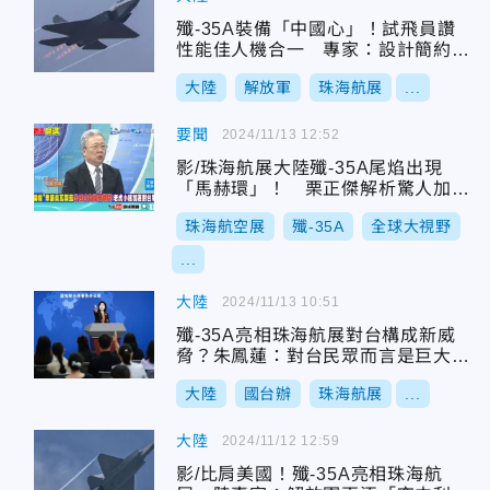
殲-35A裝備「中國心」！試飛員讚
性能佳人機合一 專家：設計簡約不
簡單
大陸
解放軍
珠海航展
...
要聞
2024/11/13 12:52
影/珠海航展大陸殲-35A尾焰出現
「馬赫環」！ 栗正傑解析驚人加速
力
珠海航空展
殲-35A
全球大視野
...
大陸
2024/11/13 10:51
殲-35A亮相珠海航展對台構成新威
脅？朱鳳蓮：對台民眾而言是巨大保
護
大陸
國台辦
珠海航展
...
大陸
2024/11/12 12:59
影/比肩美國！殲-35A亮相珠海航