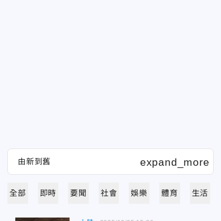
全部
即時
要聞
社會
娛樂
體育
生活