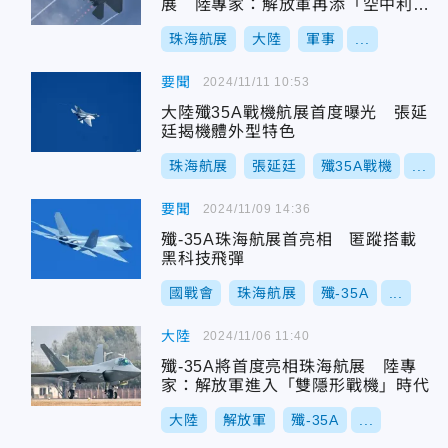
展 陸專家：解放軍再添「空中利
刃」
珠海航展
大陸
軍事
...
要聞
2024/11/11 10:53
大陸殲35A戰機航展首度曝光 張延
廷揭機體外型特色
珠海航展
張延廷
殲35A戰機
...
要聞
2024/11/09 14:36
殲-35A珠海航展首亮相 匿蹤搭載
黑科技飛彈
國戰會
珠海航展
殲-35A
...
大陸
2024/11/06 11:40
殲-35A將首度亮相珠海航展 陸專
家：解放軍進入「雙隱形戰機」時代
大陸
解放軍
殲-35A
...