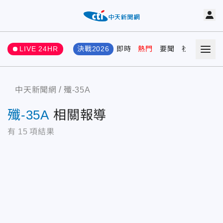
LIVE 24HR
決戰2026
即時
熱門
要聞
社會
娛樂
中天新聞網
殲-35A
殲-35A
相關報導
有
15
項結果