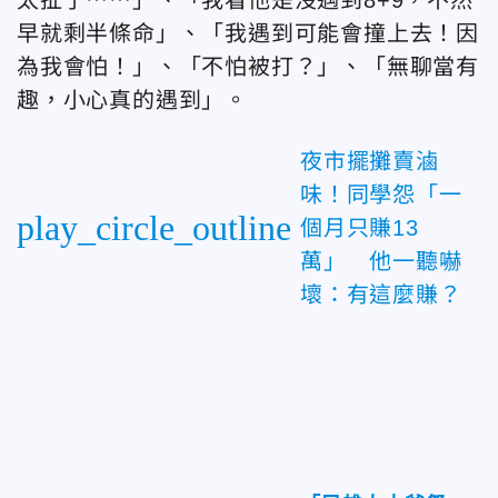
太扯了⋯⋯」、「我看他是沒遇到8+9，不然
早就剩半條命」、「我遇到可能會撞上去！因
為我會怕！」、「不怕被打？」、「無聊當有
趣，小心真的遇到」。
夜市擺攤賣滷
味！同學怨「一
play_circle_outline
個月只賺13
萬」 他一聽嚇
壞：有這麼賺？