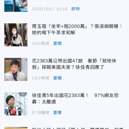
2022/10/17 10:55
即時
周玉蔻「坐牢+賠2000萬」？張淑娟親曝：
她約喝下午茶求和解
10小時前
要聞
花2383萬公帑出國47趟 春節「就地休
假」探親美國夫家？徐佳青回應了
14小時前
要聞
徐佳青5年出國花2383萬！ 97%網友怒
轟：太離譜
57分鐘前
要聞