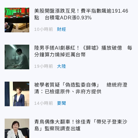
美股開盤漲跌互見！費半指數飆逾191.46
點 台積電ADR漲0.93%
10小時前
財經
陸男手搓AI劇暴紅！《歸墟》播放破億 每
分鐘算力燒掉近萬台幣
19小時前
大陸
被學者質疑「偽造監委自傳」 總統府澄
清：已檢還原件、非府方提供
14小時前
要聞
青鳥偶像大翻車！徐佳青「帶兒子登東沙
島」監察院調查出爐