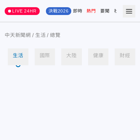
LIVE 24HR
決戰2026
即時
熱門
要聞
社會
娛樂
中天新聞網
生活
總覽
生活
國際
大陸
健康
財經