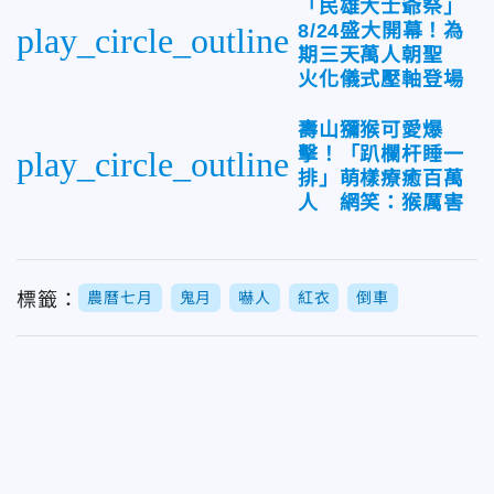
「民雄大士爺祭」
8/24盛大開幕！為
play_circle_outline
期三天萬人朝聖
火化儀式壓軸登場
壽山獼猴可愛爆
擊！「趴欄杆睡一
play_circle_outline
排」萌樣療癒百萬
人 網笑：猴厲害
標籤：
農曆七月
鬼月
嚇人
紅衣
倒車