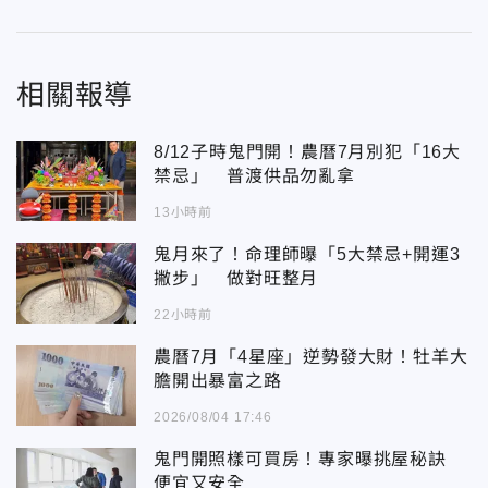
相關報導
8/12子時鬼門開！農曆7月別犯「16大
禁忌」 普渡供品勿亂拿
13小時前
鬼月來了！命理師曝「5大禁忌+開運3
撇步」 做對旺整月
22小時前
農曆7月「4星座」逆勢發大財！牡羊大
膽開出暴富之路
2026/08/04 17:46
鬼門開照樣可買房！專家曝挑屋秘訣
便宜又安全