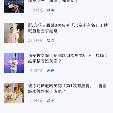
撐不到一半崩潰：腿要斷了
15小時前
娛樂
影/方順吉面試8次被嗆「以為多有名」！轉
戰直播圈求翻身
15小時前
娛樂
孫安佐交保！孫鵬鬆口談狄鶯近況 感嘆：
誰家鍋底沒灰塵？
16小時前
娛樂
被徐乃麟激吻笑認「第1次有感覺」！曾國
城求饒急喊：沒氣了
16小時前
娛樂