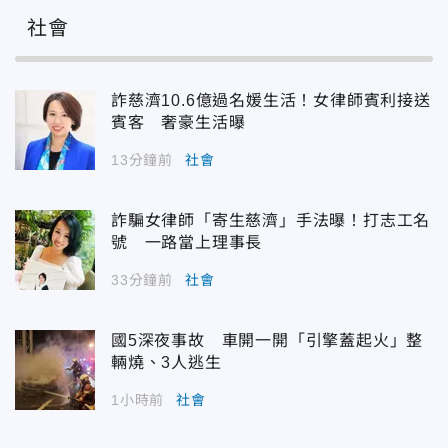
社會
詐慈濟10.6億過名媛生活！女律師賓利接送
賓客 奢豪生活曝
13分鐘前
社會
詐騙女律師「寄生慈濟」手法曝！打志工名
號 一路當上理事長
33分鐘前
社會
國5深夜事故 車開一開「引擎蓋起火」整
輛燒、3人逃生
1小時前
社會