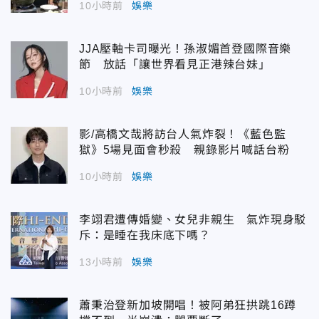
10小時前
娛樂
JJA壓軸卡司曝光！孫淑媚首登國際音樂
節 放話「讓世界看見正港辣台妹」
10小時前
娛樂
影/高橋文哉將訪台人氣炸裂！《藍色監
獄》5場見面會秒殺 親錄影片喊話台粉
10小時前
娛樂
李翊君遭傳婚變、女兒非親生 氣炸現身駁
斥：是睡在我床底下嗎？
13小時前
娛樂
蕭秉治登新加坡開唱！被阿弟狂拱跳16蹲