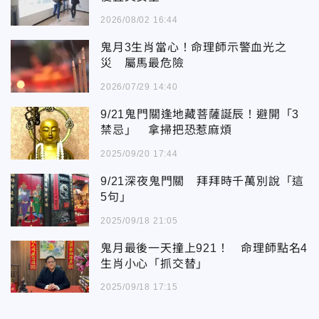
2026/08/02 16:44
鬼月3生肖當心！命理師示警血光之
災 屬馬最危險
2026/07/29 14:40
9/21鬼門關逢地藏菩薩誕辰！避開「3
禁忌」 拿掃把恐惹麻煩
2025/09/20 17:44
9/21深夜鬼門關 拜拜時千萬別說「這
5句」
2025/09/18 21:05
鬼月最後一天撞上921！ 命理師點名4
生肖小心「抓交替」
2025/09/18 17:15