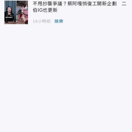
不甩抄襲爭議？蔡阿嘎悄復工開新企劃 二
伯IG也更新
16小時前
娛樂