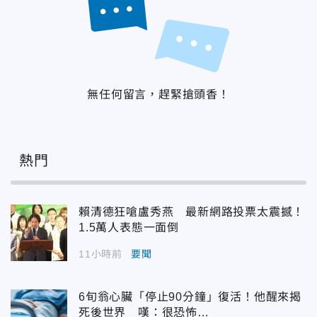
無任何留言，趕緊搶頭香！
熱門
賴清德狂嗆盧秀燕 最新網路投票太震撼！
1.5萬人表態一面倒
11小時前
要聞
6旬翁心臟「停止90分鐘」復活！他醒來揭
死後世界 嘆：很恐怖…