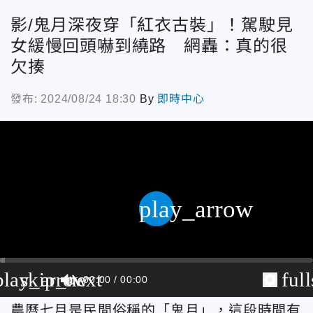
影/鬼月深夜穿「紅衣古裝」！駕駛見
女緩慢回頭嚇到繞路 網轟：真的很
欠揍
發布: 2024/08/24 18:30
By
即時中心
play_arrow
play_arrow
skip_next
ful
00:00
00:00
農曆七月是民間俗稱的「鬼月」，這段時間有