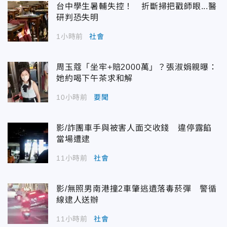
台中學生暑輔失控！ 折斷掃把戳師眼...醫
研判恐失明
1小時前
社會
周玉蔻「坐牢+賠2000萬」？張淑娟親曝：
她約喝下午茶求和解
10小時前
要聞
影/詐團車手與被害人面交收錢 違停露餡
當場遭逮
11小時前
社會
影/無照男南港撞2車肇逃遺落毒菸彈 警循
線逮人送辦
11小時前
社會