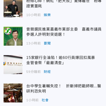
粉絲心碎！網紅「肥大叔」驚傳離世 粉專
證實噩耗
10小時前
娛樂
曾競選民進黨嘉義市黨部主委 嘉義市議員
參選人許明對突退選！
13小時前
要聞
15家銀行全淪陷！逾60行員爆回扣風暴
金管會祭「最嚴清查」
59分鐘前
財經
台中學生暑輔失控！ 折斷掃把戳師眼...醫
研判恐失明
1小時前
社會