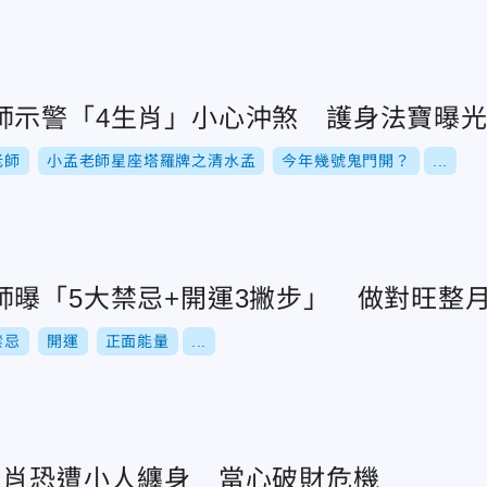
師示警「4生肖」小心沖煞 護身法寶曝
老師
小孟老師星座塔羅牌之清水孟
今年幾號鬼門開？
...
師曝「5大禁忌+開運3撇步」 做對旺整
禁忌
開運
正面能量
...
生肖恐遭小人纏身 當心破財危機