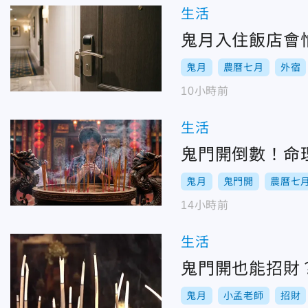
生活
鬼月入住飯店會
鬼月
農曆七月
外宿
10小時前
生活
鬼門開倒數！命
鬼月
鬼門開
農曆七
14小時前
生活
鬼門開也能招財
鬼月
小孟老師
招財