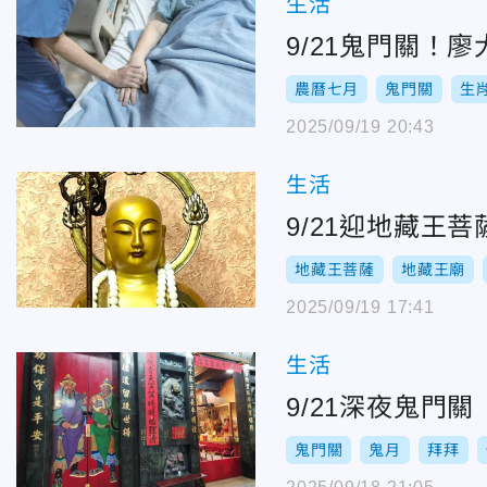
生活
9/21鬼門關！
農曆七月
鬼門關
生
2025/09/19 20:43
生活
9/21迎地藏王
地藏王菩薩
地藏王廟
2025/09/19 17:41
生活
9/21深夜鬼門
鬼門關
鬼月
拜拜