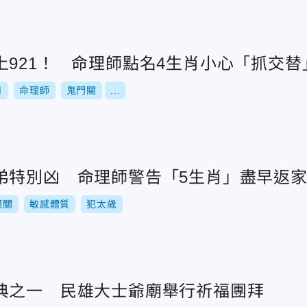
上921！ 命理師點名4生肖小心「抓交替
月
命理師
鬼門關
...
弟特別凶 命理師警告「5生肖」盡早返
門關
敏感體質
犯太歲
典之一 民雄大士爺廟舉行祈福團拜