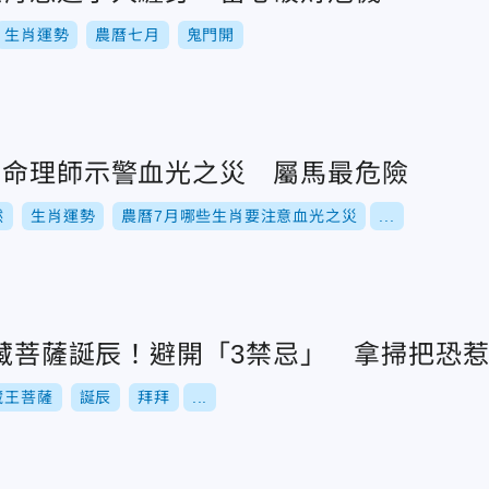
生肖運勢
農曆七月
鬼門開
！命理師示警血光之災 屬馬最危險
然
生肖運勢
農曆7月哪些生肖要注意血光之災
...
地藏菩薩誕辰！避開「3禁忌」 拿掃把恐
藏王菩薩
誕辰
拜拜
...