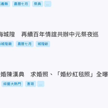
嘉義縣
農曆七月
祭典
...
海城隍 再續百年情誼共辦中元祭夜巡
海城隍廟
農曆七月
城隍爺
月閃婚陳漢典 求婚照、「婚紗紅毯照」全
綜藝大熱門
憲哥
...