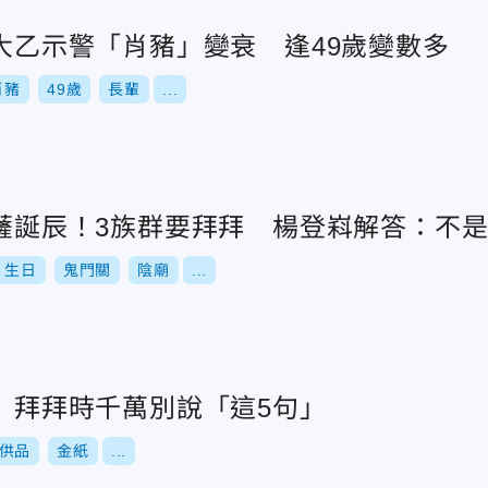
廖大乙示警「肖豬」變衰 逢49歲變數多
肖豬
49歲
長輩
...
菩薩誕辰！3族群要拜拜 楊登嵙解答：不
生日
鬼門關
陰廟
...
關 拜拜時千萬別說「這5句」
供品
金紙
...