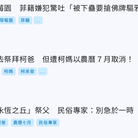
莓園 菲籍嫌犯驚吐「被下蠱要搶佛牌驅
草莓園
菲籍
...
去祭拜柯爸 但遭柯媽以農曆７月取消！
柯媽
柯承發
...
永恆之丘」祭父 民俗專家：別急於一時
柯爸
農曆七月
民俗專家