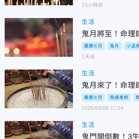
15小時前
生活
鬼月將至！命理
農曆七月
鬼月
小孟
1天前
生活
鬼月來了！命理
農曆七月
雨揚老師
2026/08/06 11:04
生活
鬼門開倒數！3