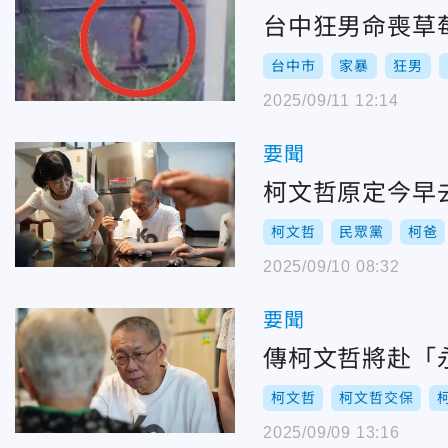
台中狂男命喪草
台中市
家暴
狂男
2025/09/11 12:14
要聞
柯文哲原定今早
柯文哲
民眾黨
柯爸
2025/09/10 08:32
要聞
傳柯文哲將赴「
柯文哲
柯文哲交保
2025/09/09 13:16