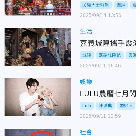
民雄大士爺祭
團拜
2025/09/14 13:56
生活
嘉義城隍攜手霞
城隍
嘉義城隍爺
霞
2025/09/11 16:46
娛樂
LULU農曆七
Lulu
陳漢典
婚紗照
2025/09/11 12:59
社會