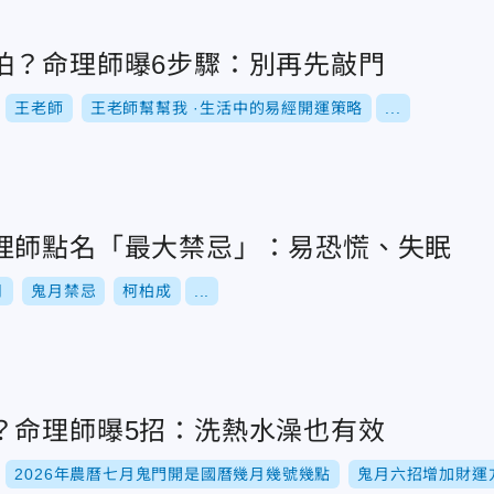
怕？命理師曝6步驟：別再先敲門
王老師
王老師幫幫我 ·生活中的易經開運策略
...
理師點名「最大禁忌」：易恐慌、失眠
月
鬼月禁忌
柯柏成
...
？命理師曝5招：洗熱水澡也有效
2026年農曆七月鬼門開是國曆幾月幾號幾點
鬼月六招增加財運