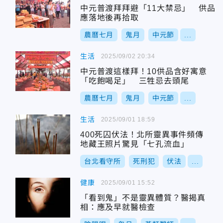
中元普渡拜拜避「11大禁忌」 供品
應落地後再拾取
農曆七月
鬼月
中元節
...
生活
2025/09/02 20:34
中元普渡這樣拜！10供品含好寓意
「吃飽喝足」 三牲忌去頭尾
農曆七月
鬼月
中元節
...
生活
2025/09/01 18:59
400死囚伏法！北所靈異事件頻傳
地藏王照片驚見「七孔流血」
台北看守所
死刑犯
伏法
...
健康
2025/09/01 15:52
「看到鬼」不是靈異體質？醫揭真
相：應及早就醫檢查