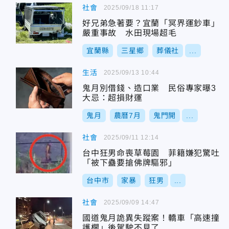
社會
2025/09/18 11:17
好兄弟急著要？宜蘭「冥界運鈔車」
嚴重事故 水田現場超毛
宜蘭縣
三星鄉
葬儀社
...
生活
2025/09/13 10:44
鬼月別借錢、造口業 民俗專家曝3
大忌：超損財運
鬼月
農曆7月
鬼門開
...
社會
2025/09/11 12:14
台中狂男命喪草莓園 菲籍嫌犯驚吐
「被下蠱要搶佛牌驅邪」
台中市
家暴
狂男
...
社會
2025/09/09 14:47
國道鬼月詭異失蹤案！轎車「高速撞
護欄」後駕駛不見了