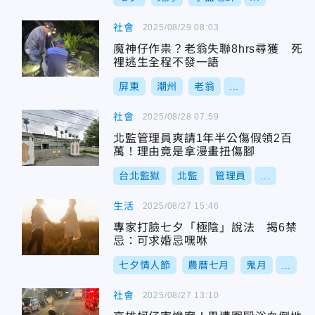
社會
2025/08/29 08:03
魔神仔作祟？老翁失聯8hrs尋獲 死
裡逃生全程不發一語
屏東
潮州
老翁
...
社會
2025/08/28 07:59
北監管理員爽請1年半公傷假領2百
萬！理由竟是拿漫畫扭傷腳
台北監獄
北監
管理員
...
生活
2025/08/27 15:46
專家打臉七夕「極陰」說法 揭6禁
忌：可求婚忌嘿咻
七夕情人節
農曆七月
鬼月
...
社會
2025/08/27 13:10