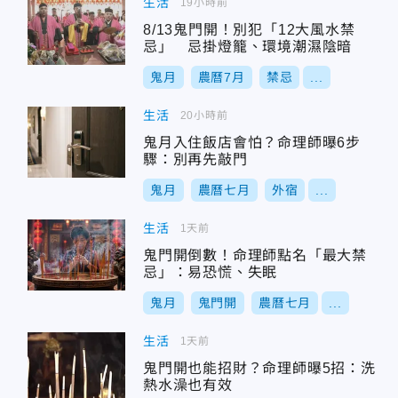
生活
19小時前
8/13鬼門開！別犯「12大風水禁
忌」 忌掛燈籠、環境潮濕陰暗
鬼月
農曆7月
禁忌
...
生活
20小時前
鬼月入住飯店會怕？命理師曝6步
驟：別再先敲門
鬼月
農曆七月
外宿
...
生活
1天前
鬼門開倒數！命理師點名「最大禁
忌」：易恐慌、失眠
鬼月
鬼門開
農曆七月
...
生活
1天前
鬼門開也能招財？命理師曝5招：洗
熱水澡也有效