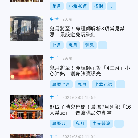
鬼月
小孟老師
招財
...
生活
2天前
鬼月將至！命理師解析8項常見禁
忌 最該避免玩碟仙
七月
鬼月
禁忌
...
生活
2天前
鬼月將至！命理師示警「4生肖」小
心沖煞 護身法寶曝光
農曆七月
鬼月
小孟老師
...
生活
2026/08/06 19:59
8/12子時鬼門開！農曆7月別犯「16
大禁忌」 普渡供品勿亂拿
農曆7月
鬼月
中元普渡
...
生活
2026/08/06 11:04