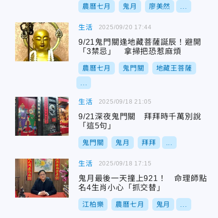
農曆七月
鬼月
廖美然
...
生活
2025/09/20 17:44
9/21鬼門關逢地藏菩薩誕辰！避開
「3禁忌」 拿掃把恐惹麻煩
農曆七月
鬼門關
地藏王菩薩
...
生活
2025/09/18 21:05
9/21深夜鬼門關 拜拜時千萬別說
「這5句」
鬼門關
鬼月
拜拜
...
生活
2025/09/18 17:15
鬼月最後一天撞上921！ 命理師點
名4生肖小心「抓交替」
江柏樂
農曆七月
鬼月
...