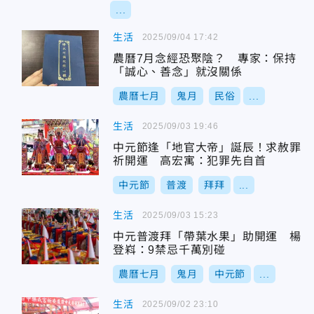
...
生活
2025/09/04 17:42
農曆7月念經恐聚陰？ 專家：保持
「誠心、善念」就沒關係
農曆七月
鬼月
民俗
...
生活
2025/09/03 19:46
中元節逢「地官大帝」誕辰！求赦罪
祈開運 高宏寓：犯罪先自首
中元節
普渡
拜拜
...
生活
2025/09/03 15:23
中元普渡拜「帶葉水果」助開運 楊
登嵙：9禁忌千萬別碰
農曆七月
鬼月
中元節
...
生活
2025/09/02 23:10