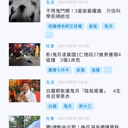
生活
2025/09/07 15:31
不甩鬼門開！3星座最鐵齒 只信科
學拒絕迷信
塔羅牌老師艾菲爾
星座
鬼月
...
社會
2025/09/07 12:59
影/鬼月凌晨國1仁德段27歲男連環4
追撞 3傷1命危
農曆七月半
自撞
追撞
...
生活
2025/09/07 10:47
白露節氣撞鬼月「陰氣極重」 4生
肖忌穿黑衣
白露
鬼月
廖大乙
社會
2025/09/07 09:09
獨/魂斷中元節！梅花湖吊橋爆噩耗