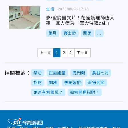
生活
2025/08/25 17:41
影/醫院靈異片！花蓮護理師值大
夜 無人病房「奪命催魂call」
鬼月
護士鈴
鬧鬼
...
上一頁
1
2
3
下一頁
相關標籤：
禁忌
正面能量
鬼門開
農曆七月
招財
開運
傳統習俗
雨揚老師
鬼月有何禁忌？
如何開運招財？