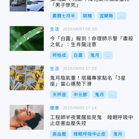
「男子慘死」
農曆七月半
跳橋
宜蘭縣
...
生活
2025/09/07 08:20
今「白露」報到！命理師示警「肅殺
之氣」：生肖龍注意
柯柏成
白露
鬼月
...
生活
2025/09/06 17:23
鬼月陰氣重！塔羅專家點名「3星
座」當心運勢下滑
天秤座
中元節
鬼月
...
健康
2025/09/05 17:14
工程師半夜驚醒如見鬼 睡眠呼吸中
止症害血壓失控
高血壓
睡眠呼吸中止症
鬼月