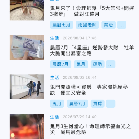
鬼月來了！命理師曝「5大禁忌+開運
3撇步」 做對旺整月
農曆七月
雨揚老師
禁忌
...
生活
2026/08/04 17:46
農曆7月「4星座」逆勢發大財！牡羊
大膽開出暴富之路
農曆7月
鬼月
運勢
...
生活
2026/08/02 16:44
鬼門開照樣可買房！專家曝挑屋秘
訣 便宜又安全
鬼月
農曆7月
買房
...
生活
2026/07/29 14:40
鬼月3生肖當心！命理師示警血光之
災 屬馬最危險