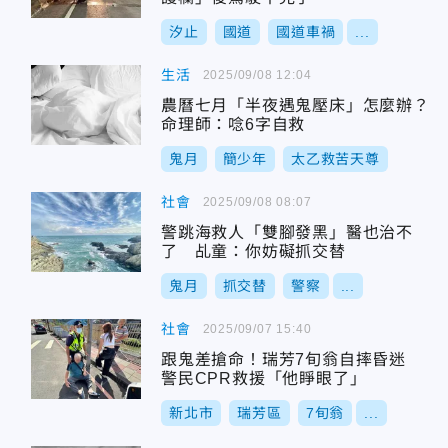
汐止
國道
國道車禍
...
生活
2025/09/08 12:04
農曆七月「半夜遇鬼壓床」怎麼辦？
命理師：唸6字自救
鬼月
簡少年
太乙救苦天尊
社會
2025/09/08 08:07
警跳海救人「雙腳發黑」醫也治不
了 乩童：你妨礙抓交替
鬼月
抓交替
警察
...
社會
2025/09/07 15:40
跟鬼差搶命！瑞芳7旬翁自摔昏迷
警民CPR救援「他睜眼了」
新北市
瑞芳區
7旬翁
...