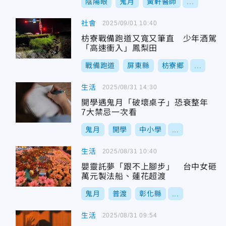
陰陽眼
鬼月
黃軒醫師
...
社會
2025/09/01 10:40
枋寮戰備跑道又寬又筆直 少年酒駕
「高速衝入」鳳梨田
戰備跑道
屏東縣
枋寮鄉
...
生活
2025/08/31 14:30
開學遇鬼月「破壞桌子」恐衰整年
7大禁忌一次看
鬼月
開學
中小學
...
生活
2025/08/31 10:40
嬰靈託夢「跟不上腳步」 台中女砸
萬元製法船、蓮花超渡
鬼月
普渡
彰化縣
...
生活
2025/08/31 09:54