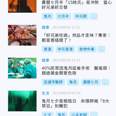
農曆七月半「15姓氏」易沖煞 當心
好兄弟抓交替
鬼月
七月半
中元節
...
健康
2025/08/30 11:57
「好兄弟吃過」供品才走味？專家：
都是香插錯了！
普渡
中元普渡
食物中毒
...
健康
2025/08/29 10:21
40%民眾因鬼月延後手術 醫搖頭：
錯過黃金期更危險
呂謹亨醫師
鬼月
農曆七月
...
生活
2025/08/29 08:33
鬼月七夕是極陰日 命理師揭「8大
禁忌」別觸犯
七夕
鬼月
小孟老師
...