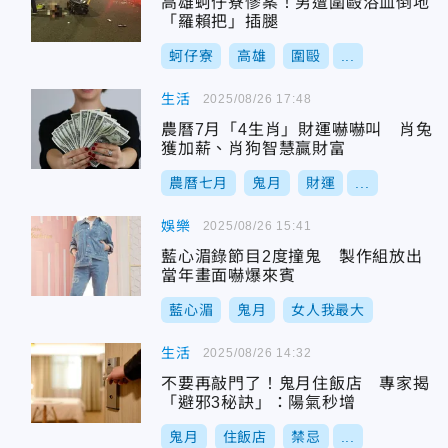
高雄蚵仔寮慘案！男遭圍毆浴血倒地
「羅賴把」插腿
蚵仔寮
高雄
圍毆
...
生活
2025/08/26 17:48
農曆7月「4生肖」財運嚇嚇叫 肖兔
獲加薪、肖狗智慧贏財富
農曆七月
鬼月
財運
...
娛樂
2025/08/26 15:41
藍心湄錄節目2度撞鬼 製作組放出
當年畫面嚇爆來賓
藍心湄
鬼月
女人我最大
生活
2025/08/26 14:32
不要再敲門了！鬼月住飯店 專家揭
「避邪3秘訣」：陽氣秒增
鬼月
住飯店
禁忌
...