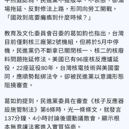
牛煦庭認為，民進黨不提版本、不表態，卻滿
場拖延、反對修法上路，形同向勞工開戰，
「國政到底要癱瘓到什麼時候？」
教育及文化委員會召委的葛如鈞也指出，台灣
目前僅剩核三廠第2號機組，但將於5月中停
機，民進黨仍不斷拿已關閉核一、核二的核廢
料問題拖延修法。美國已有96座核反應爐延
役，22座延役80年，台灣核電技術與美國雷
同，應順勢鬆綁法令，卻被民進黨以意識形態
阻撓審查。
葛如鈞提到，民進黨委員在審查《核子反應器
設施管制法》第6條時，光一條條文，就發言
137分鐘、4小時討論後還動議散會，顯示根
本無意讓法案進入實質協商。