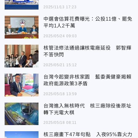
2025/11/13 17:23
中選會估算花費曝光：公投11億、罷免
平均1人2千萬
2025/05/24 09:03
核管法修法通過讓核電廠延役 郭智輝
不答快閃
2025/05/21 15:12
台灣今起變非核家園 藍委黃健豪揭賴
政府能源政策3矛盾
2025/05/18 13:59
台灣進入無核時代 核三廠除役後原址
轉下光電大棋
2025/05/18 08:11
核三廠畫下47年句點 入夜95%靠火力