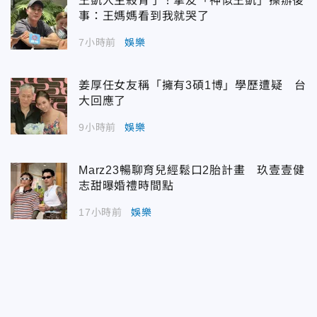
王凱人生殺青了！摯友「神似王凱」操辦後
事：王媽媽看到我就哭了
7小時前
娛樂
姜厚任女友稱「擁有3碩1博」學歷遭疑 台
大回應了
9小時前
娛樂
Marz23暢聊育兒經鬆口2胎計畫 玖壹壹健
志甜曝婚禮時間點
17小時前
娛樂