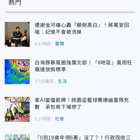
熱門
遭謝金河痛心轟「顛倒黑白」！蔣萬安回
嗆：記憶不會被洗掉
6小時前
要聞
白海豚暴風圈強襲北部！「8地區」風雨狂
飆達放假標準
37分鐘前
生活
拿AI當擋箭牌！桃園盃籃球賽爆幽靈隊充
數 承包商下場慘了
1小時前
社會
「0到18歲年領6萬」沒了？！行政院收三