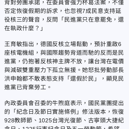
背對勞團承諾，在委員會強力杯葛法案，不僅
否定恢復假期的訴求，也忽視7成民意支持延
役核三的聲音，反問「民進黨只在意罷免，還
在執政什麼？」
王育敏指出，德國反核立場鬆動，預計重啟6
座核電機組，與國際趨勢背道而馳的反而是民
進黨，仍抱著反核神主牌不放，讓台灣在電價
與減碳雙重壓力下孤立無援。她怒批勞動部長
洪申翰都不敢表態支持「還假於民」，顯見民
進黨已背棄勞工。
內政委員會召委的牛煦庭表示，國民黨團提出
的「紀念日及節日實施條例」修法版本，恢復
928教師節、1025台灣光復節、古寧頭大捷紀
念日、1225行憲紀念日及五一勞動節，希望