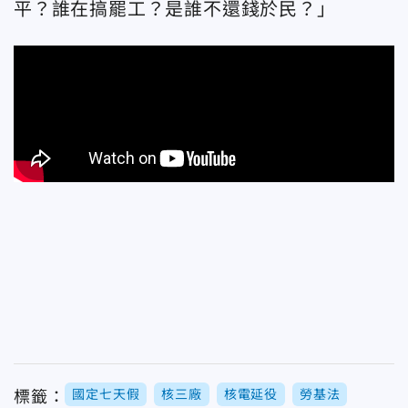
平？誰在搞罷工？是誰不還錢於民？」
國定七天假
核三廠
核電延役
勞基法
標籤：