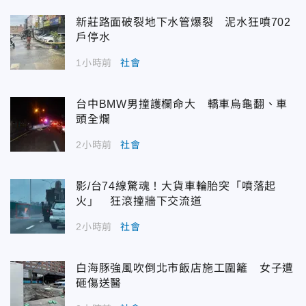
新莊路面破裂地下水管爆裂 泥水狂噴702
戶停水
1小時前
社會
台中BMW男撞護欄命大 轎車烏龜翻、車
頭全爛
2小時前
社會
影/台74線驚魂！大貨車輪胎突「噴落起
火」 狂滾撞牆下交流道
2小時前
社會
白海豚強風吹倒北市飯店施工圍籬 女子遭
砸傷送醫