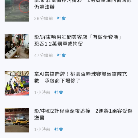
影/新莊當街摔角掛彩 2男辯重溫同窗回憶
仍遭法辦
36分鐘前
社會
影/屏東噁男狂問美容店「有做全套嗎」
恐吞1.2萬罰單或拘留
47分鐘前
社會
拿AI當擋箭牌！桃園盃籃球賽爆幽靈隊充
數 承包商下場慘了
1小時前
社會
影/中和2計程車深夜追撞 2運將1乘客受傷
送醫
1小時前
社會