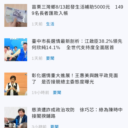
苗栗三灣鄉8/13起發生活補助5000元 149
9名長者匯款入帳
1天前
生活
臺中市長選情最新剖析：江啟臣38.2%領先
何欣純14.1% 全世代支持度全面居首
1天前
要聞
彰化選情重大進展！王惠美與魏平政見面
了 是否接競總主委態度曝光
19小時前
要聞
慈濟遭詐成政治攻防 徐巧芯：綠為陳時中
接閣揆鋪路
3小時前
要聞