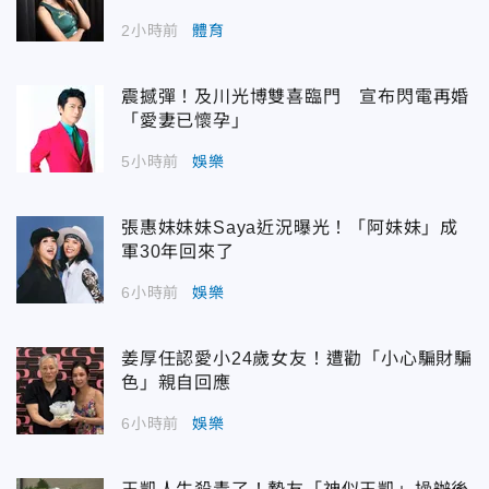
2小時前
體育
震撼彈！及川光博雙喜臨門 宣布閃電再婚
「愛妻已懷孕」
5小時前
娛樂
張惠妹妹妹Saya近況曝光！「阿妹妹」成
軍30年回來了
6小時前
娛樂
姜厚任認愛小24歲女友！遭勸「小心騙財騙
色」親自回應
6小時前
娛樂