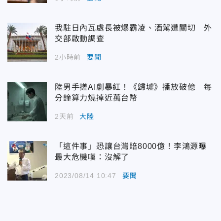
我駐日內瓦處長被爆霸凌、酒駕遭關切 外
交部啟動調查
2小時前
要聞
陸男手搓AI劇暴紅！《歸墟》播放破億 每
分鐘算力燒掉近萬台幣
2天前
大陸
「這件事」恐讓台灣賠8000億！李鴻源曝
最大危機嘆：沒解了
2023/08/14 10:47
要聞