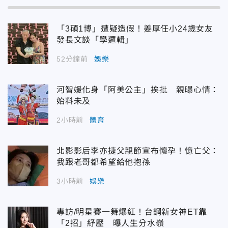
「3碩1博」遭疑造假！姜厚任小24歲女友
發長文談「學邏輯」
52分鐘前
娛樂
河智媛化身「阿美公主」挨批 親曝心情：
始料未及
2小時前
體育
北影影后李亦捷父親節宣布懷孕！憶亡父：
我跟老哥都希望給他抱孫
3小時前
娛樂
專訪/明星賽一舞爆紅！台鋼新女神ET靠
「2招」紓壓 曝人生分水嶺