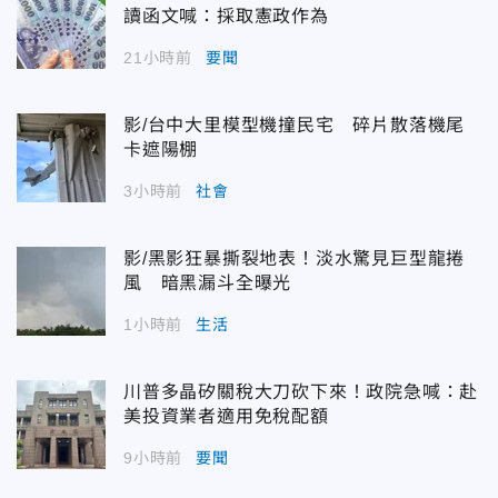
讀函文喊：採取憲政作為
21小時前
要聞
影/台中大里模型機撞民宅 碎片散落機尾
卡遮陽棚
3小時前
社會
影/黑影狂暴撕裂地表！淡水驚見巨型龍捲
風 暗黑漏斗全曝光
1小時前
生活
川普多晶矽關稅大刀砍下來！政院急喊：赴
美投資業者適用免稅配額
9小時前
要聞