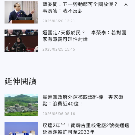
藍委問：五一勞動節可全國放假？ 人
事長答：我不反對
2025/03/20 12:21
還國定7天假於民？ 卓榮泰：若對國
家有意義可理性討論
2025/02/25 15:45
延伸閱讀
民進黨政府外運核四燃料棒 專家盤
點：浪費近40億！
2026/05/06 08:16
睽違2年半！南韓古里核電廠2號機通過
延長運轉許可至2033年