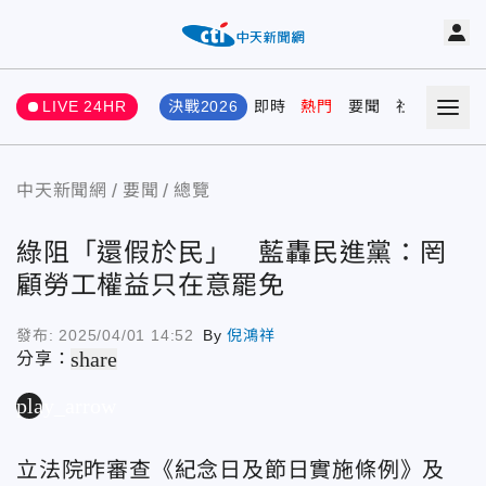
LIVE 24HR
決戰2026
即時
熱門
要聞
社會
娛樂
中天新聞網
要聞
總覽
綠阻「還假於民」 藍轟民進黨：罔
顧勞工權益只在意罷免
發布:
2025/04/01 14:52
By
倪鴻祥
share
分享：
play_arrow
立法院昨審查《紀念日及節日實施條例》及