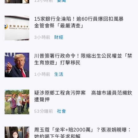
13小時前
要聞
15家銀行全淪陷！逾60行員爆回扣風暴
金管會祭「最嚴清查」
3小時前
財經
川普簽署行政命令！限縮出生公民權並「禁
生育旅遊」打擊移民
1小時前
生活
疑涉原鄉工程貪污弊案 高雄市議員范織欽
遭聲押
53分鐘前
社會
周玉蔻「坐牢+賠2000萬」？張淑娟親曝：
她約喝下午茶求和解