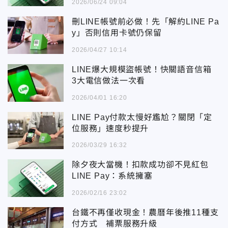
2026/06/24 09:04
刪LINE帳號前必做！先「解約LINE Pa
y」否則信用卡號仍保留
2026/04/27 10:14
LINE爆大規模盜帳號！快關語音信箱
3大電信做法一次看
2026/04/01 16:20
LINE Pay付款太慢好尷尬？關閉「定
位服務」速度秒提升
2026/03/29 16:32
除夕夜大當機！扣款成功卻不見紅包
LINE Pay：系統擁塞
2026/02/16 23:02
台鐵不再僅收現金！農曆年後推11種支
付方式 補票服務升級