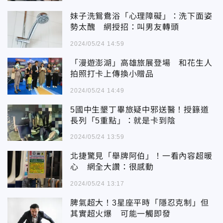
妹子洗鴛鴦浴「心理障礙」：洗下面姿
勢太醜 網授招：叫男友轉頭
2024/05/24 14:59
「漫遊澎湖」高雄旅展登場 和花生人
拍照打卡上傳換小贈品
2024/05/24 14:49
5國中生墾丁畢旅疑中邪送醫！授籙道
長列「5重點」：就是卡到陰
2024/05/24 13:59
北捷驚見「舉牌阿伯」！一看內容超暖
心 網全大讚：很感動
2024/05/24 13:17
脾氣超大！3星座平時「隱忍克制」但
其實超火爆 可能一觸即發