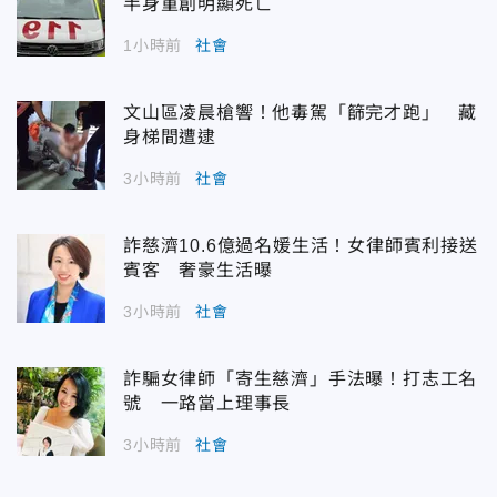
半身重創明顯死亡
1小時前
社會
文山區凌晨槍響！他毒駕「篩完才跑」 藏
身梯間遭逮
3小時前
社會
詐慈濟10.6億過名媛生活！女律師賓利接送
賓客 奢豪生活曝
3小時前
社會
詐騙女律師「寄生慈濟」手法曝！打志工名
號 一路當上理事長
3小時前
社會