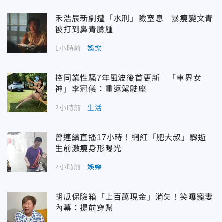
禾浩辰新劇遭「水刑」險窒息 暴瘦變文青
被打到鼻青臉腫
1小時前
娛樂
控同業性騷7年風波後首更新 「車界女
神」李冠儀：重返駕駛座
2小時前
生活
曾連續直播17小時！網紅「肥大叔」驟逝
生前激瘦身形曝光
2小時前
娛樂
胡瓜保險箱「上百萬現金」消失！笑曝寵妻
內幕：提前穿幫