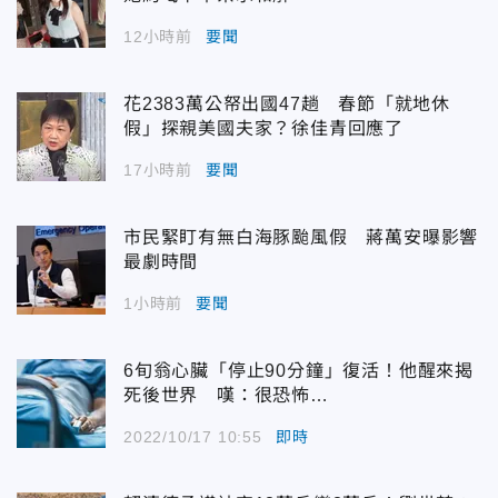
12小時前
要聞
花2383萬公帑出國47趟 春節「就地休
假」探親美國夫家？徐佳青回應了
17小時前
要聞
市民緊盯有無白海豚颱風假 蔣萬安曝影響
最劇時間
1小時前
要聞
6旬翁心臟「停止90分鐘」復活！他醒來揭
死後世界 嘆：很恐怖…
2022/10/17 10:55
即時