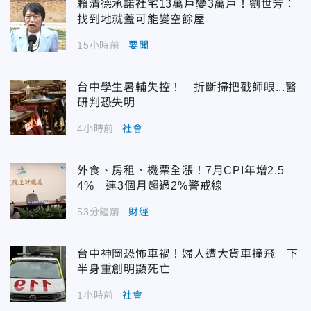
賴清德承諾社宅13萬戶變3萬戶！劉世芳：
找到地就蓋可能變空餘屋
15小時前
要聞
台中學生暑輔失控！ 折斷掃把戳師眼...醫
研判恐失明
4小時前
社會
外食、房租、機票全漲！7月CPI年增2.5
4% 連3個月超過2%警戒線
53分鐘前
財經
台中神岡恐怖車禍！婦人遭大貨車撞飛 下
半身重創明顯死亡
1小時前
社會