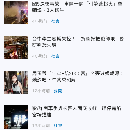
國5深夜事故 車開一開「引擎蓋起火」整
輛燒、3人逃生
4小時前
社會
台中學生暑輔失控！ 折斷掃把戳師眼...醫
研判恐失明
4小時前
社會
周玉蔻「坐牢+賠2000萬」？張淑娟親曝：
她約喝下午茶求和解
12小時前
要聞
影/詐團車手與被害人面交收錢 違停露餡
當場遭逮
13小時前
社會