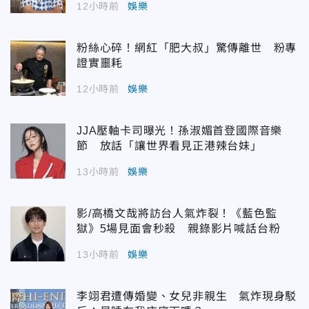
12小時前
娛樂
粉絲心碎！網紅「肥大叔」驚傳離世 粉專
證實噩耗
12小時前
娛樂
JJA壓軸卡司曝光！孫淑媚首登國際音樂
節 放話「讓世界看見正港辣台妹」
13小時前
娛樂
影/高橋文哉將訪台人氣炸裂！《藍色監
獄》5場見面會秒殺 親錄影片喊話台粉
13小時前
娛樂
李翊君遭傳婚變、女兒非親生 氣炸現身駁