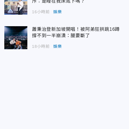
斥：是睡在我床底下嗎？
16小時前
娛樂
蕭秉治登新加坡開唱！被阿弟狂拱跳16蹲
撐不到一半崩潰：腿要斷了
18小時前
娛樂