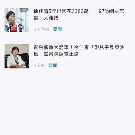
徐佳青5年出國花2383萬！ 97%網友怒
轟：太離譜
3小時前
要聞
青鳥偶像大翻車！徐佳青「帶兒子登東沙
島」監察院調查出爐
2天前
要聞