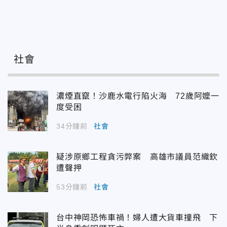
社會
濃煙直竄！沙鹿水電行陷火海 72歲阿嬤一
度受困
34分鐘前
社會
疑涉原鄉工程貪污弊案 高雄市議員范織欽
遭聲押
53分鐘前
社會
台中神岡恐怖車禍！婦人遭大貨車撞飛 下