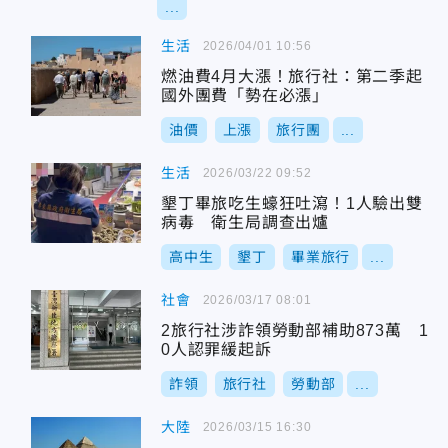
...
生活
2026/04/01 10:56
燃油費4月大漲！旅行社：第二季起
國外團費「勢在必漲」
油價
上漲
旅行團
...
生活
2026/03/22 09:52
墾丁畢旅吃生蠔狂吐瀉！1人驗出雙
病毒 衛生局調查出爐
高中生
墾丁
畢業旅行
...
社會
2026/03/17 08:01
2旅行社涉詐領勞動部補助873萬 1
0人認罪緩起訴
詐領
旅行社
勞動部
...
大陸
2026/03/15 16:30