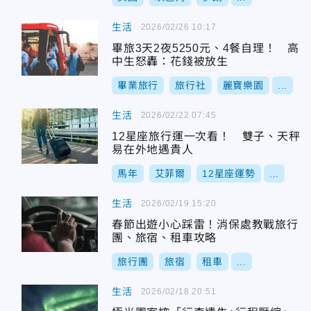
生活
2026/02/26 10:17
畢旅3天2夜5250元、4餐自理！ 高
中生怒轟：花錢被放生
畢業旅行
旅行社
麗寶樂園
...
生活
2026/02/22 07:45
12星座旅行運一次看！ 雙子、天秤
易在外地遇貴人
馬年
艾菲爾
12星座運勢
...
生活
2026/02/19 15:20
春節出遊小心踩雷！消保處教戰旅行
團、旅宿、租車攻略
旅行團
旅宿
租車
...
生活
2026/02/18 20:51