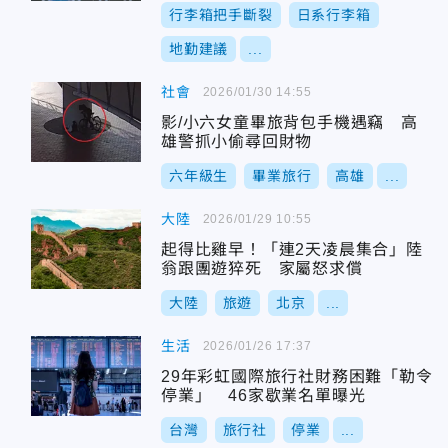
行李箱把手斷裂
日系行李箱
地勤建議
...
社會
2026/01/30 14:55
影/小六女童畢旅背包手機遇竊 高
雄警抓小偷尋回財物
六年級生
畢業旅行
高雄
...
大陸
2026/01/29 10:55
起得比雞早！「連2天凌晨集合」陸
翁跟團遊猝死 家屬怒求償
大陸
旅遊
北京
...
生活
2026/01/26 17:37
29年彩虹國際旅行社財務困難「勒令
停業」 46家歇業名單曝光
台灣
旅行社
停業
...