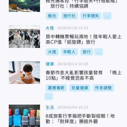
極光團客控「行李遺失+行程壓縮」
旅行社：持續協調
極光
旅行社
行李遺失
...
大陸
2026/02/18 16:20
買中轉機票暢玩兩地！陸年輕人愛上
高CP值「迴旋鏢」旅行
大陸
年輕人
旅行
...
健康
2026/02/14 10:30
春節作息大亂影響孩童發育 「晚上
10點」不睡覺恐長不高
農曆春節
兒童健康
作息調整
...
生活
2026/02/04 16:22
8成旅客行李箱把手斷裂經驗！地
勤：「耐摔度」勝過外觀