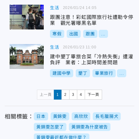
生活
2026/01/24 14:05
跟團注意！彩虹國際旅行社遭勒令停
業 觀光署曝黑名單
寒假
出國
跟團
...
生活
2026/01/23 11:00
建中墾丁畢旅合菜「冷熱失衡」遭灌
負評 業者：上菜時間差問題
建國中學
墾丁
畢業旅行
...
上一頁
1
2
3
4
下一頁
相關標籤：
日本
黃錦雯
高欣欣
長毛臘腸犬
黃錦雯怎麼了
黃錦雯為什麼被告
黃錦雯最近都在做什麼？