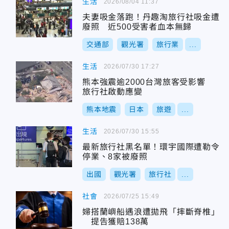
生活
2026/08/04 11:37
夫妻吸金落跑！丹趣淘旅行社吸金遭
廢照 近500受害者血本無歸
交通部
觀光署
旅行業
...
生活
2026/07/30 17:27
熊本強震逾2000台灣旅客受影響
旅行社啟動應變
熊本地震
日本
旅遊
...
生活
2026/07/30 15:55
最新旅行社黑名單！環宇國際遭勒令
停業、8家被廢照
出國
觀光署
旅行社
...
社會
2026/07/25 15:49
婦搭蘭嶼船遇浪遭拋飛「摔斷脊椎」
提告獲賠138萬