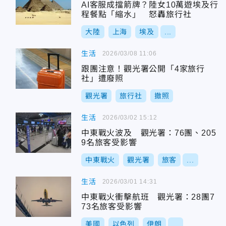
AI客服成擋箭牌？陸女10萬遊埃及行
程餐點「縮水」 怒轟旅行社
大陸
上海
埃及
...
生活
2026/03/08 11:06
跟團注意！觀光署公開「4家旅行
社」遭廢照
觀光署
旅行社
撤照
生活
2026/03/02 15:12
中東戰火波及 觀光署：76團、205
9名旅客受影響
中東戰火
觀光署
旅客
...
生活
2026/03/01 14:31
中東戰火衝擊航班 觀光署：28團7
73名旅客受影響
美國
以色列
伊朗
...