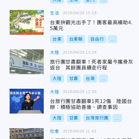
生活
2026/04/28 15:18
台東拚觀光出手了！團客最高補助4.
5萬元
台東
台東縣
自由行
...
大陸
2026/04/28 13:24
旅行團甘肅翻車！死者家屬今攜骨灰
返台 其餘團員續走行程
大陸
甘肅
台灣
...
大陸
2026/04/26 12:38
台旅行團甘肅翻車1死12傷 陸國台
辦：積極協助善後、調查事因
大陸
甘肅
台灣旅行團
...
社會
2026/04/26 11:42