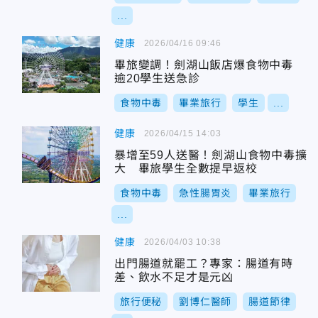
...
健康
2026/04/16 09:46
畢旅變調！劍湖山飯店爆食物中毒
逾20學生送急診
食物中毒
畢業旅行
學生
...
健康
2026/04/15 14:03
暴增至59人送醫！劍湖山食物中毒擴
大 畢旅學生全數提早返校
食物中毒
急性腸胃炎
畢業旅行
...
健康
2026/04/03 10:38
出門腸道就罷工？專家：腸道有時
差、飲水不足才是元凶
旅行便秘
劉博仁醫師
腸道節律