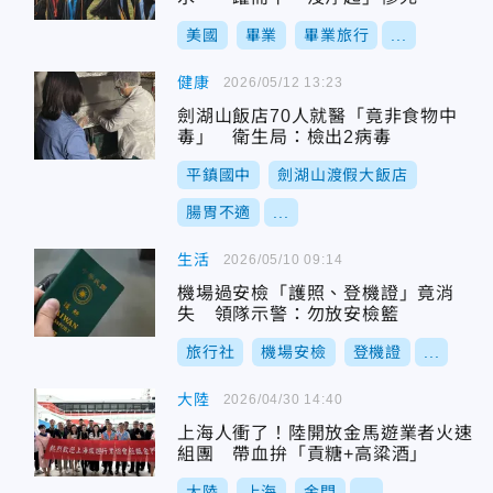
美國
畢業
畢業旅行
...
健康
2026/05/12 13:23
劍湖山飯店70人就醫「竟非食物中
毒」 衛生局：檢出2病毒
平鎮國中
劍湖山渡假大飯店
腸胃不適
...
生活
2026/05/10 09:14
機場過安檢「護照、登機證」竟消
失 領隊示警：勿放安檢籃
旅行社
機場安檢
登機證
...
大陸
2026/04/30 14:40
上海人衝了！陸開放金馬遊業者火速
組團 帶血拚「貢糖+高粱酒」
大陸
上海
金門
...