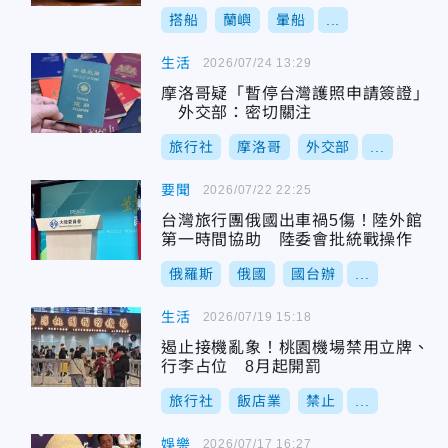
搭船
蘭嶼
暈船
...
生活
2026/07/24 13:29
摩洛哥疑「暫停台灣護照申請簽證」
外交部：密切關注
旅行社
摩洛哥
外交部
...
要聞
2026/07/22 22:25
台灣旅行團俄國出車禍5傷！陸外館
第一時間協助 陸委會批統戰操作
俄羅斯
俄國
國台辦
...
生活
2026/07/19 15:18
遏止接機亂象！桃園機場禁用立牌、
行李占位 8月起開罰
旅行社
飯店業
禁止
...
娛樂
2026/07/17 16:27