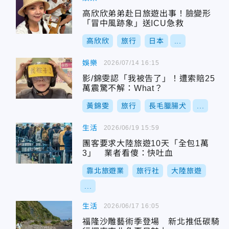
高欣欣弟弟赴日旅遊出事！臉變形
「冒中風跡象」送ICU急救
高欣欣
旅行
日本
...
娛樂
2026/07/14 16:15
影/錦雯認「我被告了」！遭索賠25
萬震驚不解：What？
黃錦雯
旅行
長毛臘腸犬
...
生活
2026/06/19 15:59
團客要求大陸旅遊10天「全包1萬
3」 業者看傻：快吐血
靠北旅遊業
旅行社
大陸旅遊
...
生活
2026/06/17 16:05
福隆沙雕藝術季登場 新北推低碳騎