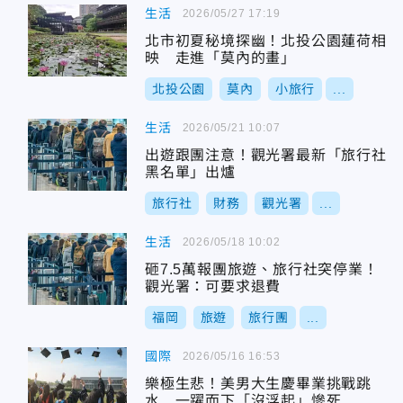
生活
2026/05/27 17:19
北市初夏秘境探幽！北投公園蓮荷相
映 走進「莫內的畫」
北投公園
莫內
小旅行
...
生活
2026/05/21 10:07
出遊跟團注意！觀光署最新「旅行社
黑名單」出爐
旅行社
財務
觀光署
...
生活
2026/05/18 10:02
砸7.5萬報團旅遊、旅行社突停業！
觀光署：可要求退費
福岡
旅遊
旅行團
...
國際
2026/05/16 16:53
樂極生悲！美男大生慶畢業挑戰跳
水 一躍而下「沒浮起」慘死