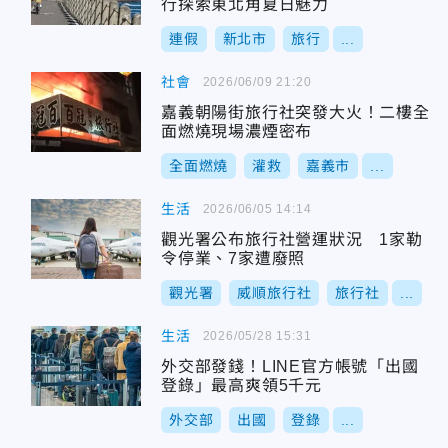
行探索東北角夏日魅力
連假
新北市
旅行
...
社會
2026/06/09 21:20
嘉義朝陽街旅行社突發大火！二樓全
面燃燒現場濃煙密布
全面燃燒
灌救
嘉義市
...
生活
2026/06/05 14:14
觀光署公布旅行社營運狀況 1家勒
令停業、7家遭廢照
觀光署
威順旅行社
旅行社
...
生活
2026/05/28 15:31
外交部發錢！LINE官方帳號「出國
登錄」最高爽領5千元
外交部
出國
登錄
...