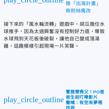
推「出海計畫」
揪粉絲魔改
接下來的「風水輪流轉」遊戲中，胡瓜擔任水
球推手，因為太過興奮沒有控制好力道，導致
水球飛到天花板後破裂，讓他自己變成落湯
雞，逗趣模樣引起現場一片笑聲。
曹雅雯喪父！PO爸
爸生前叮嚀影片
play_circle_outline
働喊：有空來夢裡
找我