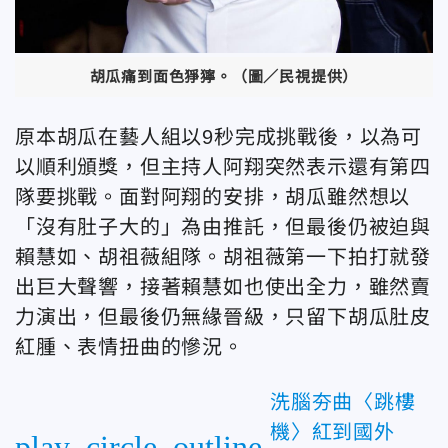
胡瓜痛到面色猙獰。（圖／民視提供）
原本胡瓜在藝人組以9秒完成挑戰後，以為可
以順利頒獎，但主持人阿翔突然表示還有第四
隊要挑戰。面對阿翔的安排，胡瓜雖然想以
「沒有肚子大的」為由推託，但最後仍被迫與
賴慧如、胡祖薇組隊。胡祖薇第一下拍打就發
出巨大聲響，接著賴慧如也使出全力，雖然賣
力演出，但最後仍無緣晉級，只留下胡瓜肚皮
紅腫、表情扭曲的慘況。
洗腦夯曲〈跳樓
機〉紅到國外
play_circle_outline