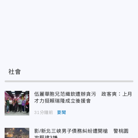
社會
伍麗華胞兄范織欽遭辦貪污 政客爽：上月
才力挺賴瑞隆成立後援會
31分鐘前
要聞
影/新北三峽男子債務糾紛遭開槍 警桃園
攻堅逮3嫌