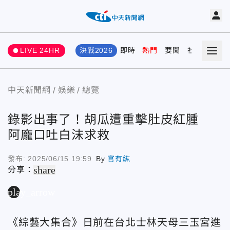
LIVE 24HR
決戰2026
即時
熱門
要聞
社會
娛樂
中天新聞網
娛樂
總覽
錄影出事了！胡瓜遭重擊肚皮紅腫
阿龐口吐白沫求救
發布:
2025/06/15 19:59
By
官有紘
share
分享：
play_arrow
《綜藝大集合》日前在台北士林天母三玉宮進