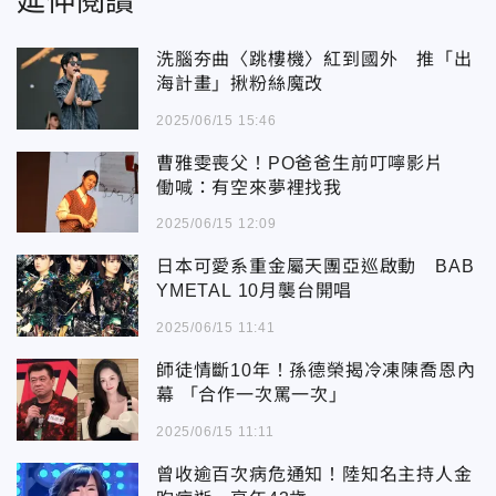
延伸閱讀
洗腦夯曲〈跳樓機〉紅到國外 推「出
海計畫」揪粉絲魔改
2025/06/15 15:46
曹雅雯喪父！PO爸爸生前叮嚀影片
働喊：有空來夢裡找我
2025/06/15 12:09
日本可愛系重金屬天團亞巡啟動 BAB
YMETAL 10月襲台開唱
2025/06/15 11:41
師徒情斷10年！孫德榮揭冷凍陳喬恩內
幕 「合作一次罵一次」
2025/06/15 11:11
曾收逾百次病危通知！陸知名主持人金