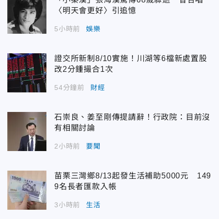
〈明天會更好〉引追憶
5小時前
娛樂
證交所新制8/10實施！川湖等6檔新處置股
改2分鍾撮合1次
54分鐘前
財經
石崇良、姜至剛傳提請辭！行政院：目前沒
有相關討論
2小時前
要聞
苗栗三灣鄉8/13起發生活補助5000元 149
9名長者匯款入帳
3小時前
生活