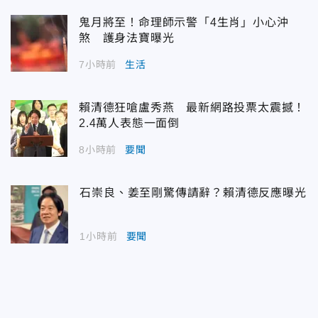
鬼月將至！命理師示警「4生肖」小心沖
煞 護身法寶曝光
7小時前
生活
賴清德狂嗆盧秀燕 最新網路投票太震撼！
2.4萬人表態一面倒
8小時前
要聞
石崇良、姜至剛驚傳請辭？賴清德反應曝光
1小時前
要聞