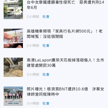
台中女摩鐵遭餵毒性侵死亡 惡男遭判刑14
年6月
2小時前
社會
高雄機車頻現「家具行名片綁500元」！老
闆喊冤：沒這個閒錢
2小時前
社會
南港LaLaport鷹架天花板掉落砸傷人！北市
建管處開罰30萬
2小時前
社會
照片曝光！慈濟買BNT遭詐10.6億 涉案女
律師曾同框陳時中
3小時前
社會