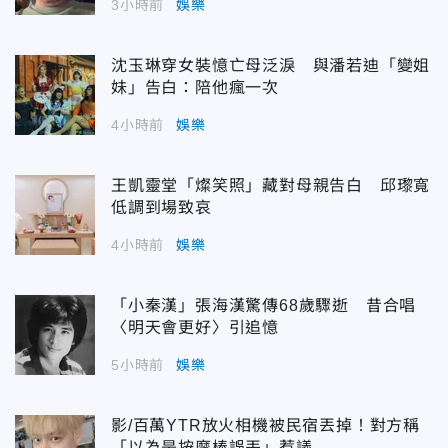
3小時前
娛樂
沈玉琳穿女裝憶亡母泛淚 與潘若迪「變姐
妹」告白：陪他瘋一次
4小時前
娛樂
王凱靈堂「燦笑照」藏對母親告白 邱瓈寬
低調到場致哀
4小時前
娛樂
「小秦漢」張海漢驚傳68歲驟逝 昔合唱
〈明天會更好〉引追憶
5小時前
娛樂
影/百萬YTR放火相機被民宿丟掉！對方稱
「以為是按摩棒誤丟」惹議