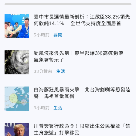
臺中市長選情最新剖析：江啟臣38.2%領先
何欣純14.1% 全世代支持度全面居首
5小時前
要聞
颱風沒來浪先到！東半部爆3米高瘋狗浪
氣象署警示了
33分鐘前
生活
白海豚狂風暴雨夾擊！北台灣剉咧等恐發陸
警 馬祖首當其衝
3小時前
生活
川普簽署行政命令！限縮出生公民權並「禁
生育旅遊」打擊移民