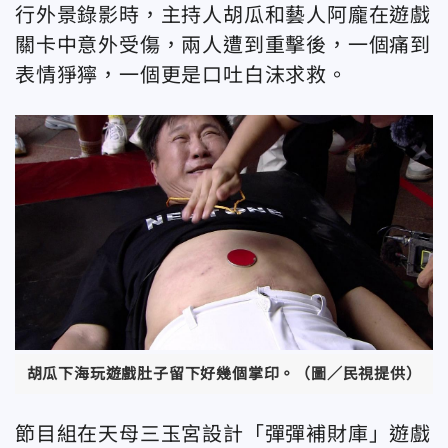
行外景錄影時，主持人胡瓜和藝人阿龐在遊戲
關卡中意外受傷，兩人遭到重擊後，一個痛到
表情猙獰，一個更是口吐白沫求救。
胡瓜下海玩遊戲肚子留下好幾個掌印。（圖／民視提供）
節目組在天母三玉宮設計「彈彈補財庫」遊戲