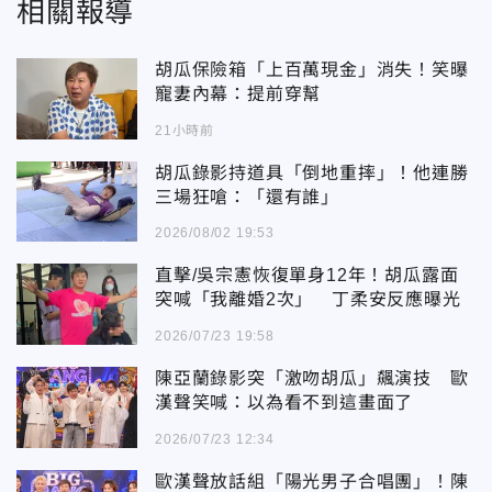
相關報導
胡瓜保險箱「上百萬現金」消失！笑曝
寵妻內幕：提前穿幫
21小時前
胡瓜錄影持道具「倒地重摔」！他連勝
三場狂嗆：「還有誰」
2026/08/02 19:53
直擊/吳宗憲恢復單身12年！胡瓜露面
突喊「我離婚2次」 丁柔安反應曝光
2026/07/23 19:58
陳亞蘭錄影突「激吻胡瓜」飆演技 歐
漢聲笑喊：以為看不到這畫面了
2026/07/23 12:34
歐漢聲放話組「陽光男子合唱團」！陳