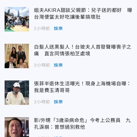
姐夫AKIRA甜談父親節：兒子送的都好 曝
台灣便當太好吃讓後輩搞壞肚
2小時前
娛樂
白髮人送黑髮人！台玻夫人首發聲曝喪子之
痛 直言同情張柏芝處境
3小時前
娛樂
張菲半退休生活曝光！現身上海機場自曝：
我是費玉清哥哥
3小時前
娛樂
影/外甥「3歲染病命危」今考上公務員 九
孔淚崩：曾想過別救他