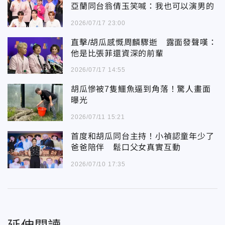
亞蘭同台翁倩玉笑喊：我也可以演男的
2026/07/17 23:00
直擊/胡瓜感慨周麟驟逝 露面發聲嘆：
他是比張菲還資深的前輩
2026/07/17 14:55
胡瓜慘被7隻鱷魚逼到角落！驚人畫面
曝光
2026/07/11 15:21
首度和胡瓜同台主持！小禎認童年少了
爸爸陪伴 鬆口父女真實互動
2026/07/10 17:35