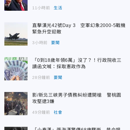
11小時前
生活
直擊漢光42號Day 3 空軍幻象2000-5戰機
緊急升空迎敵
3小時前
要聞
「0到18歲年領6萬」沒了？！行政院收三
讀函文喊：採取憲政作為
28分鐘前
要聞
影/新北三峽男子債務糾紛遭開槍 警桃園
攻堅逮3嫌
49分鐘前
社會
「小秦漢」張海漢驚傳68歲驟逝 昔合唱