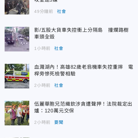
49分鐘前
社會
影/五股大貨車失控衝上分隔島 撞爛路樹
車頭全毀
1小時前
社會
血濺湖內！高雄82歲老翁機車失控重摔 電
桿旁慘死檢警相驗
2小時前
社會
伍麗華胞兄范織欽涉貪遭聲押！法院裁定出
爐：120萬元交保
2小時前
要聞