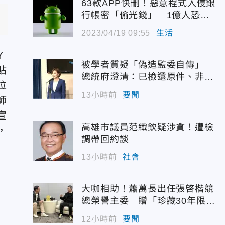
63款APP快刪！惡意程式入侵銀
、
行帳密「偷光錢」 1億人恐被
駭
2023/04/19 09:55
生活
Y
被學者質疑「偽造監委自傳」
貼
總統府澄清：已檢還原件、非府
位
方提供
13小時前
要聞
師
宣
高雄市議員范織欽疑涉貪！遭檢
，
調帶回約談
13小時前
社會
大咖相助！蕭萬長出任張啓楷競
總榮譽主委 贈「珍藏30年限量
錶」
12小時前
要聞