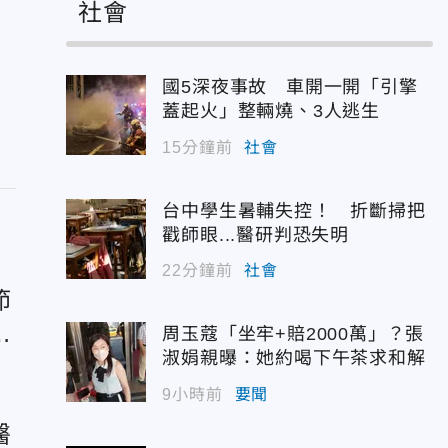
社會
國5深夜事故 車開一開「引擎
蓋起火」整輛燒、3人逃生
15分鐘前
社會
台中學生暑輔失控！ 折斷掃把
戳師眼...醫研判恐失明
22分鐘前
社會
節
達
周玉蔻「坐牢+賠2000萬」？張
淑娟親曝：她約喝下午茶求和解
9小時前
要聞
醫