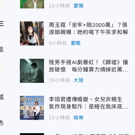
選！
12小時前
要聞
三
周玉蔻「坐牢+賠2000萬」？張
淑娟親曝：她約喝下午茶求和解
9小時前
要聞
陸男手搓AI劇暴紅！《歸墟》播
放破億 每分鐘算力燒掉近萬台
」
幣
18小時前
大陸
或
李翊君遭傳婚變、女兒非親生
氣炸現身駁斥：是睡在我床底下
嗎？
12小時前
娛樂