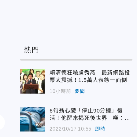
熱門
賴清德狂嗆盧秀燕 最新網路投
票太震撼！1.5萬人表態一面倒
10小時前
要聞
6旬翁心臟「停止90分鐘」復
活！他醒來揭死後世界 嘆：很
恐怖…
2022/10/17 10:55
即時