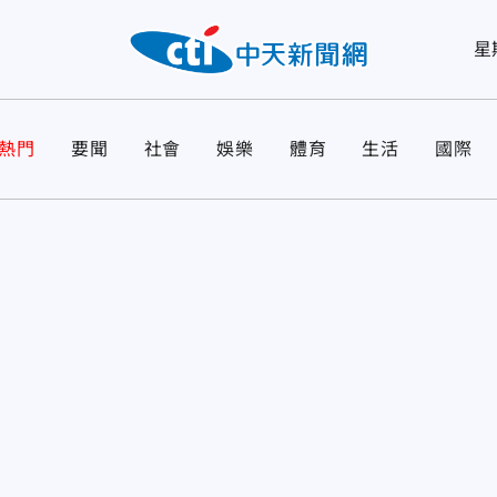
星
熱門
要聞
社會
娛樂
體育
生活
國際