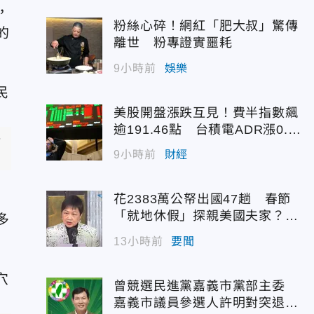
，
粉絲心碎！網紅「肥大叔」驚傳
的
離世 粉專證實噩耗
9小時前
娛樂
美股開盤漲跌互見！費半指數飆
逾191.46點 台積電ADR漲0.9
診
3%
9小時前
財經
花2383萬公帑出國47趟 春節
「就地休假」探親美國夫家？徐
多
佳青回應了
13小時前
要聞
曾競選民進黨嘉義市黨部主委
嘉義市議員參選人許明對突退