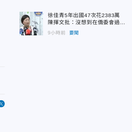
徐佳青5年出國47次花2383萬
陳揮文批：沒想到在僑委會過那
麼爽
9小時前
要聞