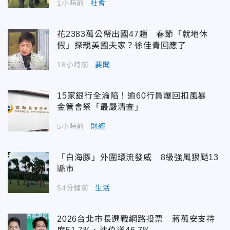
1小時前
社會
花2383萬公帑出國47趟 春節「就地休
假」探親美國夫家？徐佳青回應了
18小時前
要聞
15家銀行全淪陷！逾60行員爆回扣風暴
金管會祭「最嚴清查」
5小時前
財經
「白海豚」外圍環流發威 8級強風狠颳13
縣市
54分鐘前
生活
2026台北市長選戰網路投票 蔣萬安支持