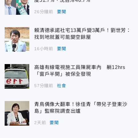
度51.7%、沈伯洋46.7%
26分鐘前
要聞
賴清德承諾社宅13萬戶變3萬戶！劉世芳：
找到地就蓋可能變空餘屋
16小時前
要聞
高雄有線電視施工員陳屍車內 躺12hrs
「窗戶半開」被保全發現
57分鐘前
社會
青鳥偶像大翻車！徐佳青「帶兒子登東沙
島」監察院調查出爐
2天前
要聞