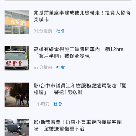
兆基前董座李建成被北檢帶走！投資人協商
突喊卡
31分鐘前
社會
高雄有線電視施工員陳屍車內 躺12hrs
「窗戶半開」被保全發現
57分鐘前
社會
影/台中市議員江和樹服務處遭駕駛嗆「開
槍喔」 警逮1男送辦
1小時前
社會
影/斷魂瞬間！屏東小貨車逆向撞民宅圍
牆 駕駛送醫傷重不治