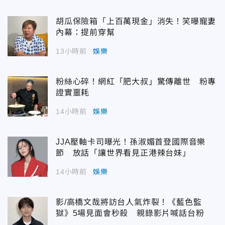
胡瓜保險箱「上百萬現金」消失！笑曝寵妻
內幕：提前穿幫
13小時前
娛樂
粉絲心碎！網紅「肥大叔」驚傳離世 粉專
證實噩耗
14小時前
娛樂
JJA壓軸卡司曝光！孫淑媚首登國際音樂
節 放話「讓世界看見正港辣台妹」
14小時前
娛樂
影/高橋文哉將訪台人氣炸裂！《藍色監
獄》5場見面會秒殺 親錄影片喊話台粉