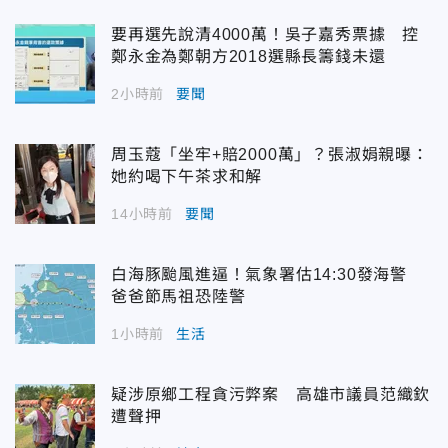
要再選先說清4000萬！吳子嘉秀票據 控
鄭永金為鄭朝方2018選縣長籌錢未還
2小時前
要聞
周玉蔻「坐牢+賠2000萬」？張淑娟親曝：
她約喝下午茶求和解
14小時前
要聞
白海豚颱風進逼！氣象署估14:30發海警
爸爸節馬祖恐陸警
1小時前
生活
疑涉原鄉工程貪污弊案 高雄市議員范織欽
遭聲押