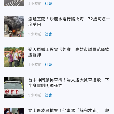
1小時前
社會
濃煙直竄！沙鹿水電行陷火海 72歲阿嬤一
度受困
2小時前
社會
疑涉原鄉工程貪污弊案 高雄市議員范織欽
遭聲押
1小時前
社會
台中神岡恐怖車禍！婦人遭大貨車撞飛 下
半身重創明顯死亡
3小時前
社會
文山區凌晨槍響！他毒駕「篩完才跑」 藏