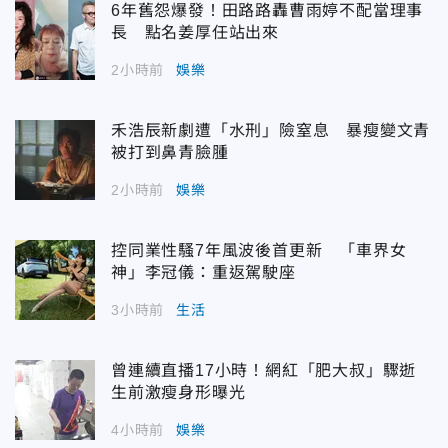
6年舊怨爆發！田路路轟曹雨婷不配當理事
長 點名姜厚任站出來
2小時前
娛樂
禾浩辰新劇遭「水刑」險窒息 暴瘦變文青
被打到鼻青臉腫
2小時前
娛樂
控同業性騷7年風波後首更新 「車界女
神」李冠儀：重返駕駛座
3小時前
生活
曾連續直播17小時！網紅「肥大叔」驟逝
生前激瘦身形曝光
4小時前
娛樂