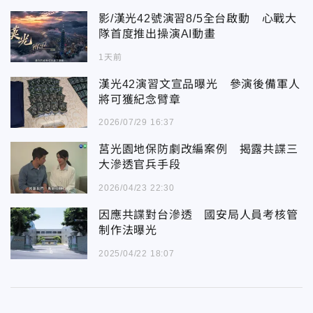
影/漢光42號演習8/5全台啟動 心戰大
隊首度推出操演AI動畫
1天前
漢光42演習文宣品曝光 參演後備軍人
將可獲紀念臂章
2026/07/29 16:37
莒光園地保防劇改編案例 揭露共諜三
大滲透官兵手段
2026/04/23 22:30
因應共諜對台滲透 國安局人員考核管
制作法曝光
2025/04/22 18:07