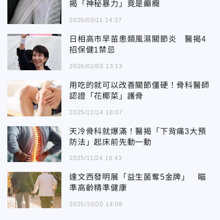
揭「神秘暴力」竟是癲癇
2026/03/11 14:37
日相高市早苗患類風濕關節炎 醫揭4
招保健1禁忌
2026/02/03 13:13
用吃的就可以改善關節僵硬！骨科醫師
認證「花椰菜」護骨
2025/12/14 18:07
天冷骨科就爆滿！醫揭「下背痛3大預
防法」起床前先動一動
2025/11/24 16:43
達文西發明展「益生菌奪5金牌」 瞄
準高齡精準健康
2025/10/20 14:08