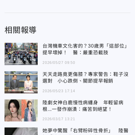
相關報導
台灣機車文化害的？30歲男「這部位」
提早壞掉！ 醫：嚴重恐截肢
2026/05/27 09:50
天天走路竟更傷膝？專家警告：鞋子沒
選對 小心跌倒、關節提早報銷
2026/05/23 17:14
陸劇女神白鹿慢性病纏身 年輕留病
根...一發作崩潰：痛苦到絕望！
2026/03/17 13:21
她夢中驚醒「右臂粉碎性骨折」 陸醫