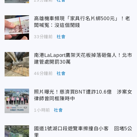
29分鐘前
社會
高雄機車頻現「家具行名片綁500元」！老
闆喊冤：沒這個閒錢
33分鐘前
社會
南港LaLaport鷹架天花板掉落砸傷人！北市
建管處開罰30萬
46分鐘前
社會
照片曝光！慈濟買BNT遭詐10.6億 涉案女
律師曾同框陳時中
1小時前
社會
國道1號湖口段遊覽車擦撞自小客 回堵5公
里