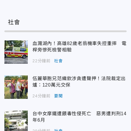
社會
血濺湖內！高雄82歲老翁機車失控重摔 電
桿旁慘死檢警相驗
22分鐘前
社會
伍麗華胞兄范織欽涉貪遭聲押！法院裁定出
爐：120萬元交保
24分鐘前
要聞
台中女摩鐵遭餵毒性侵死亡 惡男遭判刑14
年6月