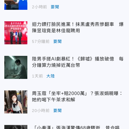
2小時前
要聞
迴力鏢打臉民進黨！抹黑盧秀燕慘翻車 爆
陳昱瑄竟是林佳龍聘用
57分鐘前
要聞
陸男手搓AI劇暴紅！《歸墟》播放破億 每
分鐘算力燒掉近萬台幣
1天前
大陸
周玉蔻「坐牢+賠2000萬」？張淑娟親曝：
她約喝下午茶求和解
20小時前
要聞
「小秦漢」張海漢驚傳68歲驟逝 昔合唱