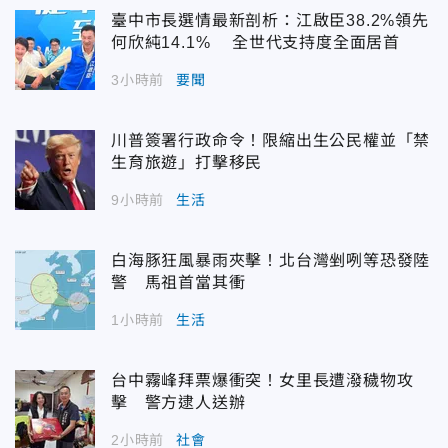
臺中市長選情最新剖析：江啟臣38.2%領先
何欣純14.1% 全世代支持度全面居首
3小時前
要聞
川普簽署行政命令！限縮出生公民權並「禁
生育旅遊」打擊移民
9小時前
生活
白海豚狂風暴雨夾擊！北台灣剉咧等恐發陸
警 馬祖首當其衝
1小時前
生活
台中霧峰拜票爆衝突！女里長遭潑穢物攻
擊 警方逮人送辦
2小時前
社會