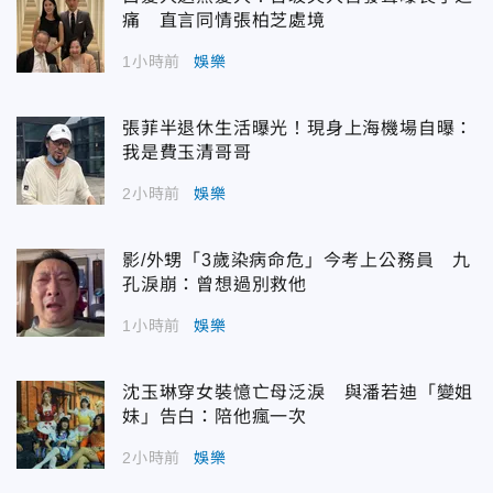
痛 直言同情張柏芝處境
1小時前
娛樂
張菲半退休生活曝光！現身上海機場自曝：
我是費玉清哥哥
2小時前
娛樂
影/外甥「3歲染病命危」今考上公務員 九
孔淚崩：曾想過別救他
1小時前
娛樂
沈玉琳穿女裝憶亡母泛淚 與潘若迪「變姐
妹」告白：陪他瘋一次
2小時前
娛樂