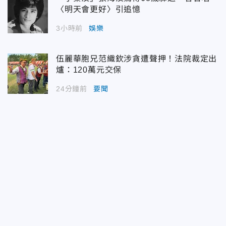
〈明天會更好〉引追憶
3小時前
娛樂
伍麗華胞兄范織欽涉貪遭聲押！法院裁定出
爐：120萬元交保
24分鐘前
要聞