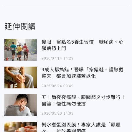
延伸閱讀
傻眼！醫點名5養生習慣 糖尿病、心
臟病恐上門
2026/07/14 14:29
9成人都搞錯！醫曝「穿錯鞋、護膝戴
整天」都會加速膝蓋退化
2026/06/24 09:49
五十肩夜夜痛醒、膝關節炎寸步難行！
醫籲：慢性痛勿硬撐
2026/05/30 14:03
剝水煮蛋別丟膜！專家大讚是「鳳凰
衣」：能改善關節痛