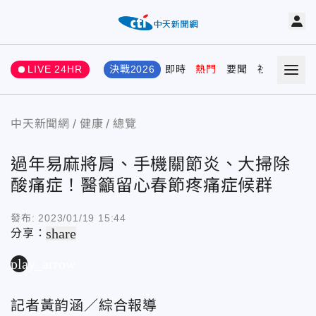
LIVE 24HR
決戰2026
即時
熱門
要聞
社會
娛樂
中天新聞網
健康
總覽
過年易麻將肩、手機關節炎、大掃除
酸痛症！醫籲留心春節疼痛症候群
發布:
2023/01/19 15:44
share
分享：
play_arrow
記者黃韵涵／綜合報導