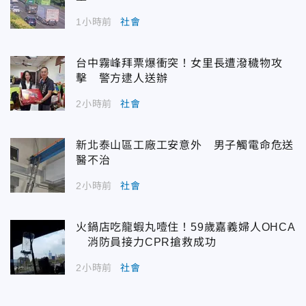
1小時前
社會
台中霧峰拜票爆衝突！女里長遭潑穢物攻
擊 警方逮人送辦
2小時前
社會
新北泰山區工廠工安意外 男子觸電命危送
醫不治
2小時前
社會
火鍋店吃龍蝦丸噎住！59歲嘉義婦人OHCA
消防員接力CPR搶救成功
2小時前
社會