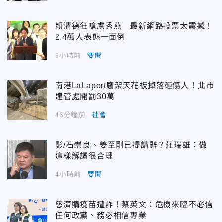
賴清德狂嗆盧秀燕 最新網路投票太震撼！
2.4萬人表態一面倒
6小時前
要聞
南港LaLaport鷹架天花板掉落砸傷人！北市
建管處開罰30萬
46分鐘前
社會
影/石崇良、姜至剛已提請辭？莊瑞雄：做
這樣解讀很合理
4小時前
要聞
慈濟購疫苗遭詐！蔡英文：危機來臨不必信
任何政黨、務必相信專業