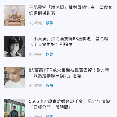
王凱靈堂「燦笑照」藏對母親告白 邱瓈寬
低調到場致哀
3小時前
娛樂
「小秦漢」張海漢驚傳68歲驟逝 昔合唱
〈明天會更好〉引追憶
3小時前
娛樂
影/百萬YTR放火相機被民宿丟掉！對方稱
「以為是按摩棒誤丟」惹議
4小時前
娛樂
5566小刀證實離婚台玻千金！認14年情變
「已經分開一段時間」