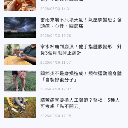
2026/05/03 14:31
雷雨來襲不只壞天氣！氣壓驟變恐引發
頭痛、心悸、關節痛
2026/04/23 15:20
拿水杯痛到崩潰！他手指腫脹變形 針
灸3個月甩掉止痛針
2026/04/16 11:07
關節炎不是磨損造成！規律運動讓身體
「自製修復分子」
2026/04/10 17:37
膝蓋痛就要換人工關節？醫揭：5種人
可考慮「先不開刀」
2026/03/20 17:15