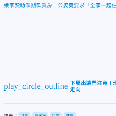
娘家贊助頭期款買房！公婆竟要求「全家一起
下周出遠門注意！
play_circle_outline
走向
標籤：
口臭
糖尿病
口氣
健康