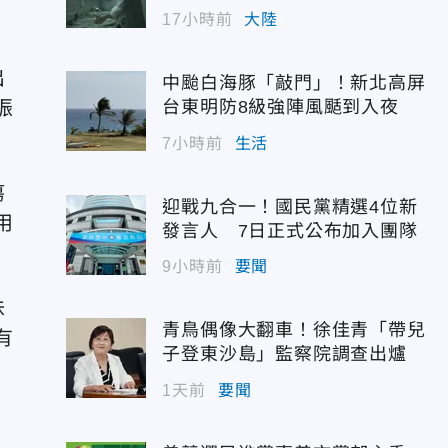
幣
17小時前
大陸
出
中颱白海豚「敲門」！新北高屏
振
台東明防8級強陣風颳到入夜
7小時前
生活
瘍
迎戰九合一！國民黨精選4位新
用
發言人 7日正式公布加入團隊
9小時前
要聞
味
青鳥偶像大翻車！徐佳青「帶兒
有
子登東沙島」監察院調查出爐
1天前
要聞