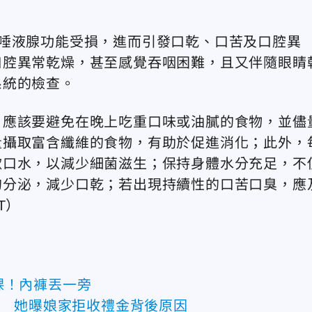
唾液腺功能受損，進而引發口乾、口苦及口腔異
口腔異常乾燥，甚至感覺吞咽困難，且又伴隨眼睛
系統的檢查。
，應該要避免在晚上吃重口味或油膩的食物，並儘
量攝取富含纖維的食物，有助於促進消化；此外，
漱口水，以減少細菌滋生；保持身體水分充足，不
的分泌，減少口乾；若出現持續性的口苦口臭，應
T）
裸！內褲丟一旁
白 她曝娘家拒收禮金背後原因