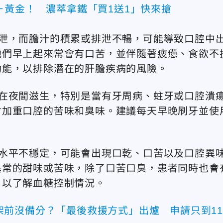
＋黃金！ 濃萃拿鐵「買1送1」快來搶
泄，而膽汁的積累或排泄不暢，可能導致口腔中
他們早上起來常會有口苦，並伴隨著疲憊、食欲不
功能，以排除潛在的肝膽疾病的風險。
在夜間滋生，特別是當有牙周病、蛀牙或口腔潰
會加重口腔的苦味和臭味。建議每天早晚刷牙並使
水平不穩定，可能會出現口乾、口苦以及口腔異
異常的甜味或苦味，除了口苦口臭，患者同時也會
，以了解血糖控制情況。
p」下架前沒備分？「最後救援方式」出爐 申請只到11