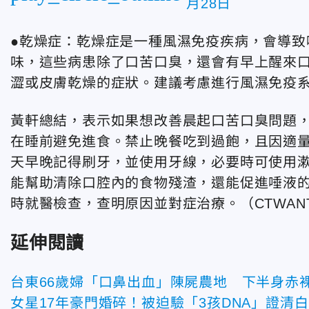
月28日
●乾燥症：乾燥症是一種風濕免疫疾病，會導致
味，這些病患除了口苦口臭，還會有早上醒來
澀或皮膚乾燥的症狀。建議考慮進行風濕免疫
黃軒總結，表示如果想改善晨起口苦口臭問題
在睡前避免進食。禁止晚餐吃到過飽，且因適
天早晚記得刷牙，並使用牙線，必要時可使用
能幫助清除口腔內的食物殘渣，還能促進唾液
時就醫檢查，查明原因並對症治療。（CTWAN
延伸閱讀
台東66歲婦「口鼻出血」陳屍農地 下半身赤
女星17年豪門婚碎！被迫驗「3孩DNA」證清