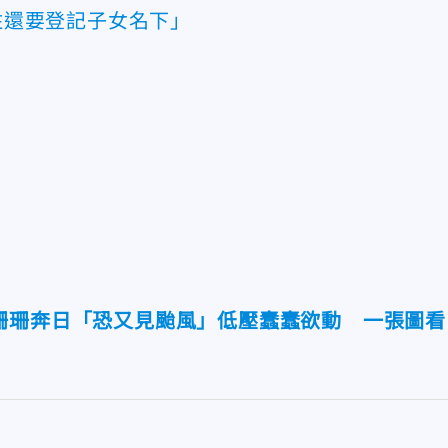
住還要登記子女名下」
珊珊奔日「恐又見颱風」低壓蠢蠢欲動 一張圖看