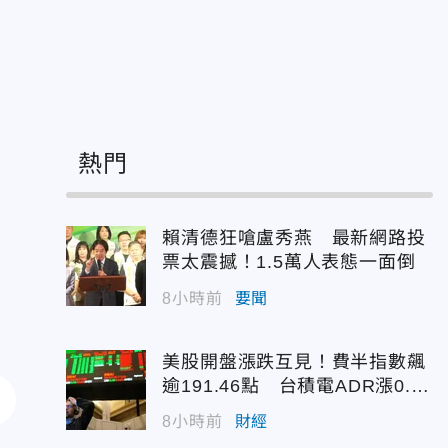
熱門
賴清德狂嗆盧秀燕 最新網路投
票太震撼！1.5萬人表態一面倒
8小時前
要聞
美股開盤漲跌互見！費半指數飆
逾191.46點 台積電ADR漲0.9
3%
8小時前
財經