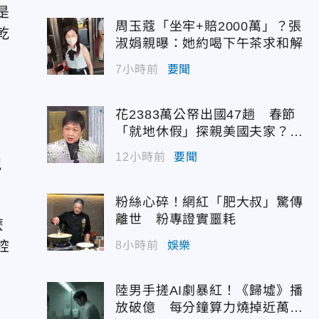
是
周玉蔻「坐牢+賠2000萬」？張
乾
淑娟親曝：她約喝下午茶求和解
7小時前
要聞
花2383萬公帑出國47趟 春節
「就地休假」探親美國夫家？徐
佳青回應了
12小時前
要聞
況
粉絲心碎！網紅「肥大叔」驚傳
離世 粉專證實噩耗
麼
腔
8小時前
娛樂
陸男手搓AI劇暴紅！《歸墟》播
放破億 每分鐘算力燒掉近萬台