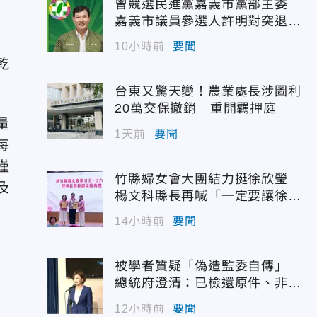
曾競選民進黨嘉義市黨部主委
嘉義市議員參選人許明對突退
選！
10小時前
要聞
乾
台東又驚天變！農業處長涉圖利
20萬交保撤銷 重開羈押庭
量
1天前
要聞
每
僅
竹縣婦女會大團結力挺徐欣瑩
及
楊文科縣長再喊「一定要讓徐欣
瑩當選」
14小時前
要聞
被學者質疑「偽造監委自傳」
總統府澄清：已檢還原件、非府
方提供
12小時前
要聞