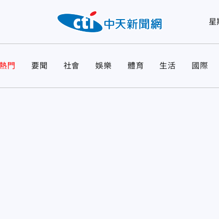
星
熱門
要聞
社會
娛樂
體育
生活
國際