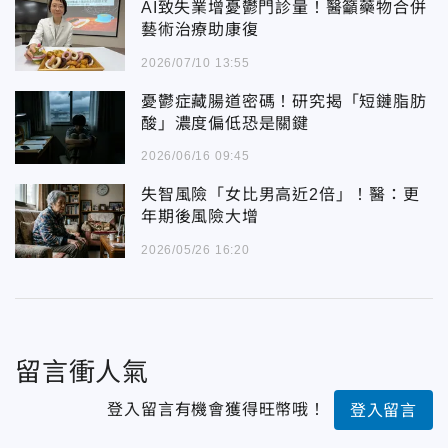
AI致失業增憂鬱門診量！醫籲藥物合併
藝術治療助康復
2026/07/10 13:55
憂鬱症藏腸道密碼！研究揭「短鏈脂肪
酸」濃度偏低恐是關鍵
2026/06/16 09:45
失智風險「女比男高近2倍」！醫：更
年期後風險大增
2026/05/26 16:20
留言衝人氣
登入留言有機會獲得旺幣哦！
登入留言