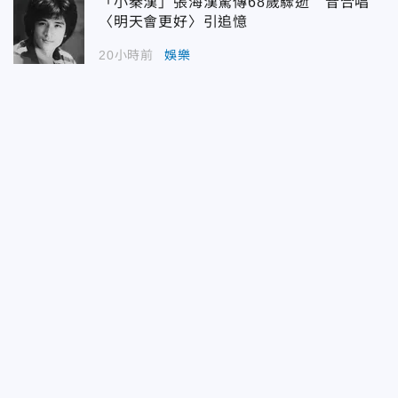
「小秦漢」張海漢驚傳68歲驟逝 昔合唱
〈明天會更好〉引追憶
20小時前
娛樂