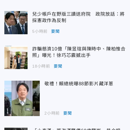
兒少帳戶在野版三讀送府院 政院放話：將
採憲政作為反制
5小時前
要聞
詐騙慈濟10億「陳昱瑄與陳時中、陳柏惟合
照」曝光！徐巧芯震撼出手
18小時前
要聞
敬禮！賴總統曝88節影片藏洋蔥
2小時前
要聞