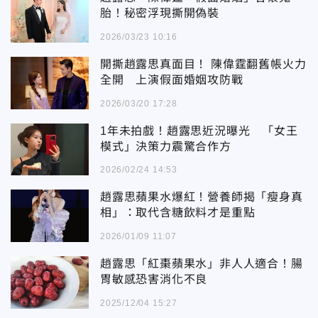
胎！秘密浮現撕開偽裝
2026/03/23 10:16
開撕趙露思真面目！ 陳偉霆翻舊帳火力
全開 上演假面婚姻攻防戰
2026/03/20 17:28
1年未拍戲！趙露思近況曝光 「女王
模式」決策力震驚合作方
2026/02/24 14:53
趙露思蘋果水爆紅！營養師揭「瘦身真
相」：取代含糖飲料才是重點
2026/01/09 11:07
趙露思「紅棗蘋果水」非人人適合！腸
胃敏感恐害消化不良
2025/12/04 15:27