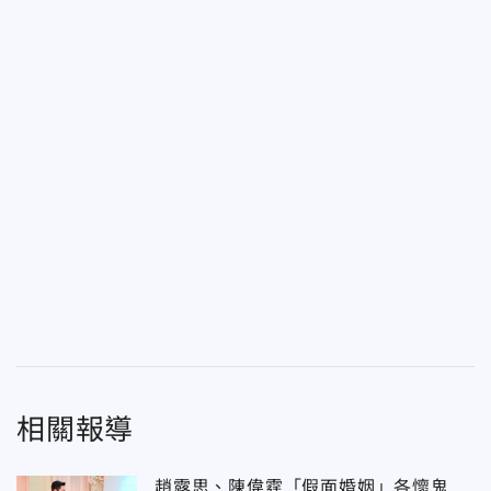
相關報導
趙露思、陳偉霆「假面婚姻」各懷鬼