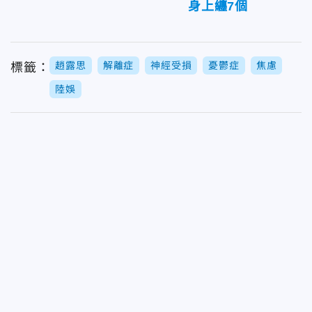
身上纏7個
趙露思
解離症
神經受損
憂鬱症
焦慮
標籤：
陸娛