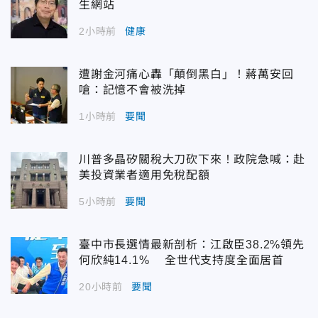
生網站
2小時前
健康
遭謝金河痛心轟「顛倒黑白」！蔣萬安回
嗆：記憶不會被洗掉
1小時前
要聞
川普多晶矽關稅大刀砍下來！政院急喊：赴
美投資業者適用免稅配額
5小時前
要聞
臺中市長選情最新剖析：江啟臣38.2%領先
何欣純14.1% 全世代支持度全面居首
20小時前
要聞