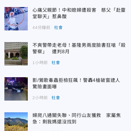
心痛父親節！中和媳婦遭殺害 慈父「赴靈
堂聊天」惹鼻酸
44分鐘前
社會
不爽警帶走老母！基隆男兩度臉書狂嗆「殺
警察」 遭判8月
1小時前
社會
影/鶯歌毒蟲拒檢狂飆！警轟4槍破窗逮人
驚險畫面曝
2小時前
社會
婦爬八通關失聯、同行山友獲救 家屬焦
急：剩我媽還沒找到