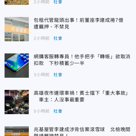
2小時前
社會
包租代管龍頭出事！前董座李建成捲7億
遭羈押、不禁見
2小時前
社會
網購客服轉專員！他手把手「轉帳」欲取消
扣款 下秒積蓄少一半
3小時前
社會
高雄夜市連環車禍！賓士擋下「重大事故」
車主：人沒事最重要
5小時前
社會
兆基屋管李建成涉背信案滾雪球 北檢晚間