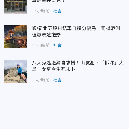
聲請羈押禁見！
14小時前
社會
影/新北五股聯結車自撞分隔島 司機酒測
值爆表遭送辦
14小時前
社會
八大秀迷途獨自求援！山友犯下「拆隊」大
忌 女至今生死未卜
15小時前
社會