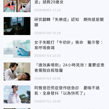
波」拯救29歲女
2026/08/03 17:13
研究翻轉「失樂症」認知 期待感是關
鍵
2026/07/20 15:18
女子失眠打「牛奶針」喪命 醫示警：
易呼吸衰竭
2026/07/14 12:23
「速效鼻噴劑」24小時見效！重鬱症患
者擺脫自殺陰霾
2026/07/14 10:56
阿雅昔恐慌症發作送急診 憂喘不過
氣、全身發抖「以為快死了」
2026/07/12 15:06