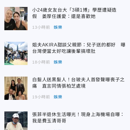
小24歲女友台大「3碩1博」學歷遭疑造
假 姜厚任護愛：還是喜歡她
13小時前
娛樂
姐夫AKIRA甜談父親節：兒子送的都好 曝
台灣便當太好吃讓後輩搞壞肚
18小時前
娛樂
白髮人送黑髮人！台玻夫人首發聲曝喪子之
痛 直言同情張柏芝處境
19小時前
娛樂
張菲半退休生活曝光！現身上海機場自曝：
我是費玉清哥哥