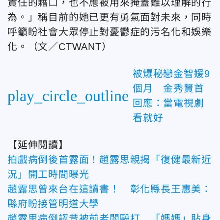
責任的藉口，也不應被用來掩蓋難以理解的行
為。」稱目前的她已更有勇氣面對未來，同時
呼籲盼社會大眾停止對憂鬱症的污名化和娛樂
化。（文／CTWANT）
被爆秘戀金智媛9
個月 金秀賢首
play_circle_outline
回應：當電視劇
看就好
【延伸閱讀】
拍戲病倒後首露面！趙露思親揭「復健最新近
況」開工時間曝光
趙露思曾來台在這讀書！ 彰化縣長王惠美：
縣府盼接管明道大學
趙露思病倒認昔被前老闆毆打 「媽媽」貼身