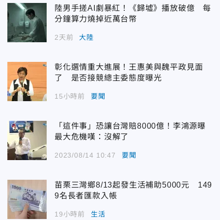
陸男手搓AI劇暴紅！《歸墟》播放破億 每
分鐘算力燒掉近萬台幣
2天前
大陸
彰化選情重大進展！王惠美與魏平政見面
了 是否接競總主委態度曝光
15小時前
要聞
「這件事」恐讓台灣賠8000億！李鴻源曝
最大危機嘆：沒解了
2023/08/14 10:47
要聞
苗栗三灣鄉8/13起發生活補助5000元 149
9名長者匯款入帳
19小時前
生活