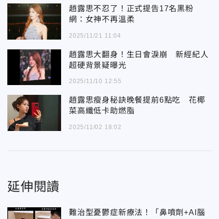
趙露思不忍了！正式提告17名黑粉
網：女神不再溫柔
2025/11/21 11:04
趙露思大翻身！生日會淚崩 新經紀人
超硬背景疑曝光
2025/11/10 12:55
趙露思瘦身秘訣晚餐提前6點吃 花椰
菜高纖低卡助燃脂
2025/11/02 18:02
延伸閱讀
難治型憂鬱症新療法！「鼻噴劑+AI腦