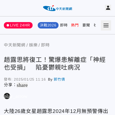
LIVE 24HR
決戰2026
即時
熱門
要聞
社會
娛樂
中天新聞網
娛樂
即時
趙露思將復工！驚爆患解離症「神經
也受損」 陷憂鬱親吐病況
發布:
2025/01/25 11:16
By
郭竹倩
share
分享：
play_arrow
大陸26歲女星趙露思2024年12月無預警傳出