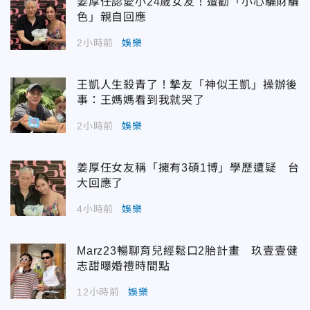
姜厚任認愛小24歲女友！遭勸「小心騙財騙
色」親自回應
2小時前
娛樂
王凱人生殺青了！摯友「神似王凱」操辦後
事：王媽媽看到我就哭了
2小時前
娛樂
姜厚任女友稱「擁有3碩1博」學歷遭疑 台
大回應了
4小時前
娛樂
Marz23暢聊育兒經鬆口2胎計畫 玖壹壹健
志甜曝婚禮時間點
12小時前
娛樂