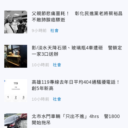
父親節悲痛噩耗！ 彰化民進黨老將蔡裕昌
不敵肺腺癌驟逝
9小時前
社會
影/淡水天降石頭、玻璃瓶4車遭砸 警鎖定
一家3口送辦
10小時前
社會
高雄119專線去年日平均404通騷擾電話！
創5年新高
10小時前
社會
北市水門車輛「只出不進」4hrs 警1800
開始拖吊