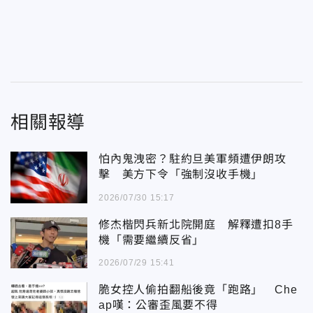
相關報導
怕內鬼洩密？駐約旦美軍頻遭伊朗攻
擊 美方下令「強制沒收手機」
2026/07/30 15:17
修杰楷閃兵新北院開庭 解釋遭扣8手
機「需要繼續反省」
2026/07/29 15:41
脆女控人偷拍翻船後竟「跑路」 Che
ap嘆：公審歪風要不得