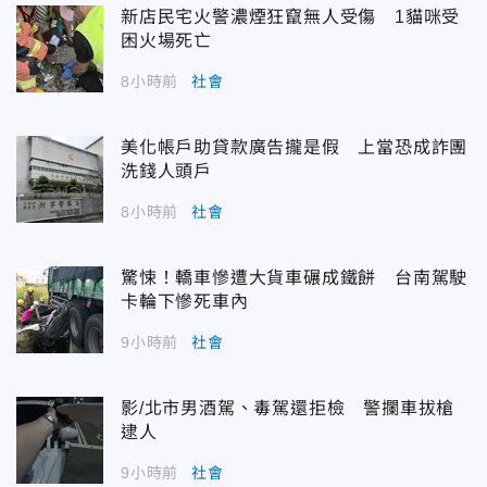
新店民宅火警濃煙狂竄無人受傷 1貓咪受
困火場死亡
8小時前
社會
美化帳戶助貸款廣告攏是假 上當恐成詐團
洗錢人頭戶
8小時前
社會
驚悚！轎車慘遭大貨車碾成鐵餅 台南駕駛
卡輪下慘死車內
9小時前
社會
影/北市男酒駕、毒駕還拒檢 警攔車拔槍
逮人
9小時前
社會