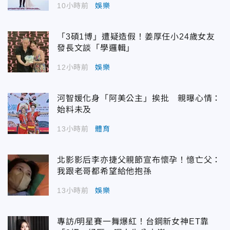
10小時前
娛樂
「3碩1博」遭疑造假！姜厚任小24歲女友
發長文談「學邏輯」
12小時前
娛樂
河智媛化身「阿美公主」挨批 親曝心情：
始料未及
13小時前
體育
北影影后李亦捷父親節宣布懷孕！憶亡父：
我跟老哥都希望給他抱孫
13小時前
娛樂
專訪/明星賽一舞爆紅！台鋼新女神ET靠