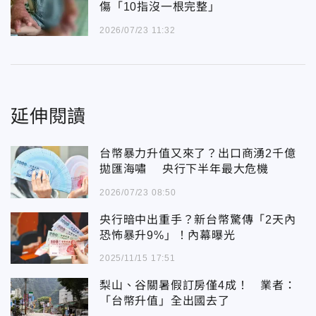
傷「10指沒一根完整」
2026/07/23 11:32
延伸閱讀
台幣暴力升值又來了？出口商湧2千億
拋匯海嘯 央行下半年最大危機
2026/07/23 08:50
央行暗中出重手？新台幣驚傳「2天內
恐怖暴升9%」！內幕曝光
2025/11/15 17:51
梨山、谷關暑假訂房僅4成！ 業者：
「台幣升值」全出國去了