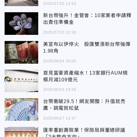
2025/07/15 13:52
新台幣強升！金管會：10家業者申請釋
出責任準備金
2025/07/10 22:30
美宣布以伊停火 股匯雙漲新台幣強彈
1.98角
2025/06/24 20:00
首見富豪資產縮水！13家銀行AUM規
模月減109億元
2025/06/22 23:50
台幣衝破29.5！網友開酸：升值就禿
鷹、跳電就松鼠
2025/06/17 14:37
匯率重創壽險業！保險局與董總研議
「2大救命方向」