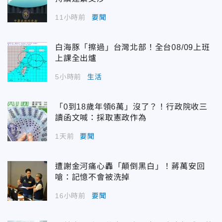
11小時前
要聞
白海豚「擦過」台灣北部！全台08/09上班
上課全出爐
5小時前
生活
「0到18歲年領6萬」沒了？！行政院收三
讀函文喊：採取憲政作為
1天前
要聞
遭謝金河痛心轟「顛倒黑白」！蔣萬安回
嗆：記憶不會被洗掉
16小時前
要聞