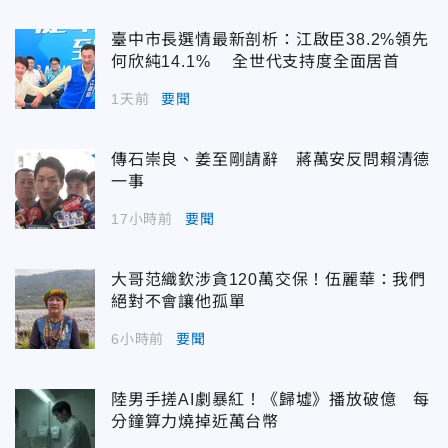
臺中市長選情最新剖析：江啟臣38.2%領先
何欣純14.1% 全世代支持度全面居首
1天前
要聞
傳石崇良、姜至剛請辭 蔣萬安反問賴清德
一事
17小時前
要聞
大哥范織欽涉貪120萬交保！伍麗華：我們
絕對不會讓他孤單
6小時前
要聞
陸男手搓AI劇暴紅！《歸墟》播放破億 每
分鐘算力燒掉近萬台幣