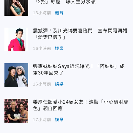
「2招」紓壓 曝人生分水嶺
13小時前
體育
震撼彈！及川光博雙喜臨門 宣布閃電再婚
「愛妻已懷孕」
16小時前
娛樂
張惠妹妹妹Saya近況曝光！「阿妹妹」成
軍30年回來了
16小時前
娛樂
姜厚任認愛小24歲女友！遭勸「小心騙財騙
色」親自回應
17小時前
娛樂