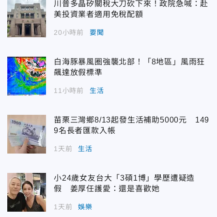
川普多晶矽關稅大刀砍下來！政院急喊：赴
美投資業者適用免稅配額
20小時前
要聞
白海豚暴風圈強襲北部！「8地區」風雨狂
飆達放假標準
11小時前
生活
苗栗三灣鄉8/13起發生活補助5000元 149
9名長者匯款入帳
1天前
生活
小24歲女友台大「3碩1博」學歷遭疑造
假 姜厚任護愛：還是喜歡她
1天前
娛樂