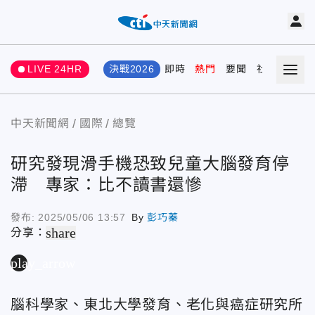
LIVE 24HR
決戰2026
即時
熱門
要聞
社會
娛樂
中天新聞網
國際
總覽
研究發現滑手機恐致兒童大腦發育停
滯 專家：比不讀書還慘
發布:
2025/05/06 13:57
By
彭巧蓁
share
分享：
play_arrow
腦科學家、東北大學發育、老化與癌症研究所