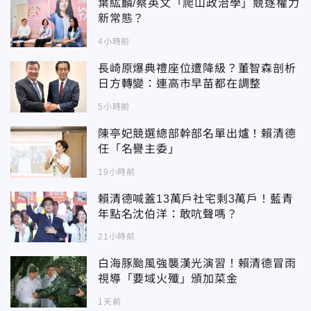
葉紘麟/蔡英文「爬山政治學」競逐權力
新常態？
4小時前
長崎原爆典禮座位遭降級？董智森剖析
日方轉變：連高市早苗都在調整
5小時前
陳亭妃競選總部幹部名單出爐！賴清德
任「名譽主委」
19小時前
賴清德喊蓋13萬戶社宅剩3萬戶！藍青
年點名沈伯洋：敢吭聲嗎？
21小時前
白海豚颱風強襲漢光演習！賴清德冒雨
視導「要域火殲」頒加菜金
1天前