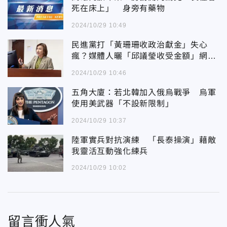
死在床上」 身旁有藥物
2024/10/29 10:49
民進黨打「黃珊珊收政治獻金」失心
瘋？媒體人曬「邱議瑩收受金額」網驚
喊：果然綠能你不能
2024/10/29 10:46
五角大廈：若北韓加入俄烏戰爭 烏軍
使用美武器「不設新限制」
2024/10/29 10:37
陸軍實兵對抗演練 「長泰操演」藉敵
我靈活互動強化練兵
2024/10/29 10:02
留言衝人氣