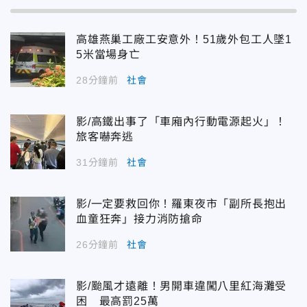
高雄燕巢工廠工安意外！51歲外包工人墜1
5米當場身亡
28分鐘前
社會
影/高鐵出事了「車廂內行動電源起火」！
旅客嚇奔逃
31分鐘前
社會
影/一定要救回你！羅東夜市「副所長抱出
血童狂奔」接力消防搶命
26分鐘前
社會
影/颱風才遠離！男開車違闖八里紅海灘受
困 最高罰25萬