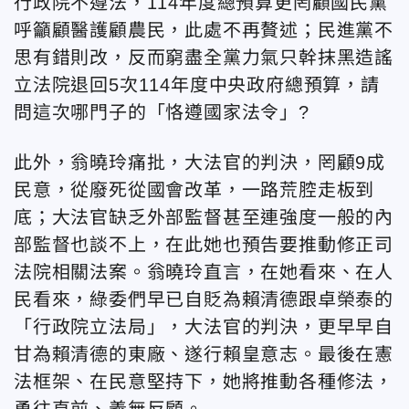
行政院不遵法，114年度總預算更罔顧國民黨
呼籲顧醫護顧農民，此處不再贅述；民進黨不
思有錯則改，反而窮盡全黨力氣只幹抹黑造謠
立法院退回5次114年度中央政府總預算，請
問這次哪門子的「恪遵國家法令」?
此外，翁曉玲痛批，大法官的判決，罔顧9成
民意，從廢死從國會改革，一路荒腔走板到
底；大法官缺乏外部監督甚至連強度一般的內
部監督也談不上，在此她也預告要推動修正司
法院相關法案。翁曉玲直言，在她看來、在人
民看來，綠委們早已自貶為賴清德跟卓榮泰的
「行政院立法局」，大法官的判決，更早早自
甘為賴清德的東廠、遂行賴皇意志。最後在憲
法框架、在民意堅持下，她將推動各種修法，
勇往直前、義無反顧。