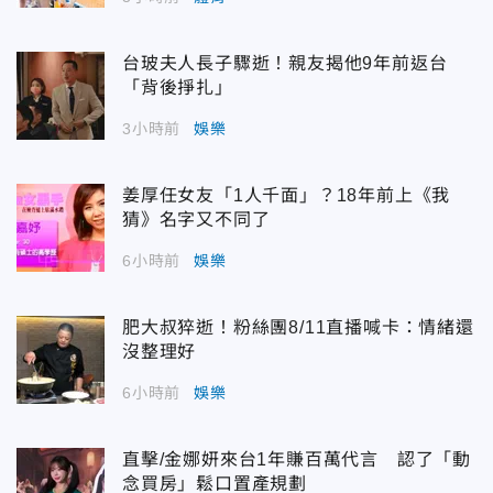
台玻夫人長子驟逝！親友揭他9年前返台
「背後掙扎」
3小時前
娛樂
姜厚任女友「1人千面」？18年前上《我
猜》名字又不同了
6小時前
娛樂
肥大叔猝逝！粉絲團8/11直播喊卡：情緒還
沒整理好
6小時前
娛樂
直擊/金娜妍來台1年賺百萬代言 認了「動
念買房」鬆口置產規劃