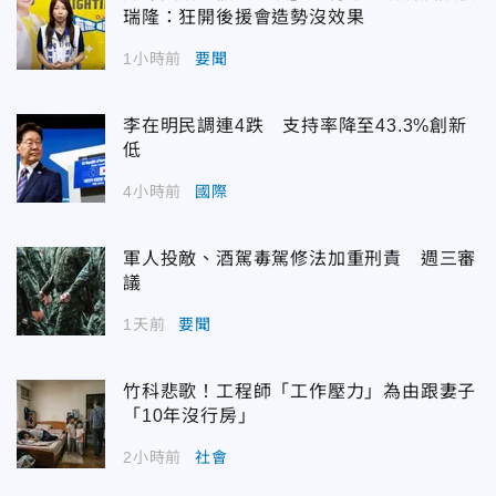
瑞隆：狂開後援會造勢沒效果
1小時前
要聞
李在明民調連4跌 支持率降至43.3%創新
低
4小時前
國際
軍人投敵、酒駕毒駕修法加重刑責 週三審
議
1天前
要聞
竹科悲歌！工程師「工作壓力」為由跟妻子
「10年沒行房」
2小時前
社會