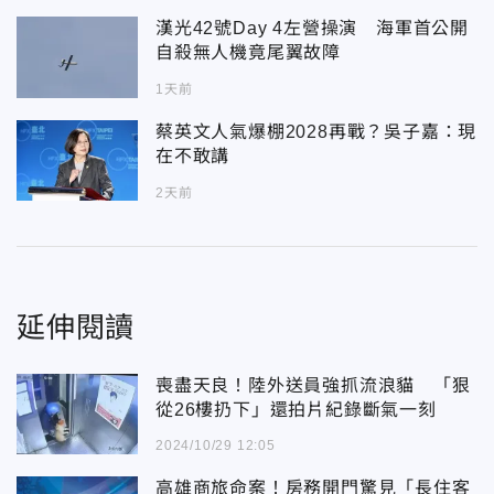
漢光42號Day 4左營操演 海軍首公開
自殺無人機竟尾翼故障
1天前
蔡英文人氣爆棚2028再戰？吳子嘉：現
在不敢講
2天前
延伸閱讀
喪盡天良！陸外送員強抓流浪貓 「狠
從26樓扔下」還拍片紀錄斷氣一刻
2024/10/29 12:05
高雄商旅命案！房務開門驚見「長住客