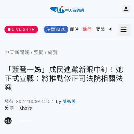
LIVE 24HR
決戰2026
即時
熱門
要聞
社會
娛樂
中天新聞網
要聞
總覽
「藍營一姊」成民進黨新眼中釘！她
正式宣戰：將推動修正司法院相關法
案
發布:
2024/10/29 13:37
By
陳弘美
share
分享：
play_arrow