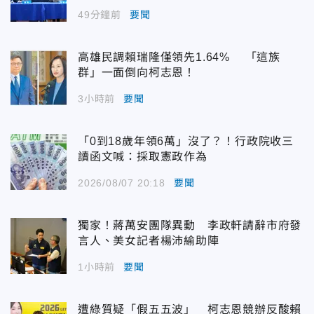
49分鐘前
要聞
高雄民調賴瑞隆僅領先1.64% 「這族
群」一面倒向柯志恩！
3小時前
要聞
「0到18歲年領6萬」沒了？！行政院收三
讀函文喊：採取憲政作為
2026/08/07 20:18
要聞
獨家！蔣萬安團隊異動 李政軒請辭市府發
言人、美女記者楊沛緰助陣
1小時前
要聞
遭綠質疑「假五五波」 柯志恩競辦反酸賴