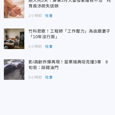
剛入托3天！屏東3月大嬰發紫搶救不治 托
育員涉疏失送辦
2小時前
社會
竹科悲歌！工程師「工作壓力」為由跟妻子
「10年沒行房」
2小時前
社會
影/高齡炸彈再現！苗栗瑞典坦克撞3車 8
旬翁：踩錯油門
3小時前
社會