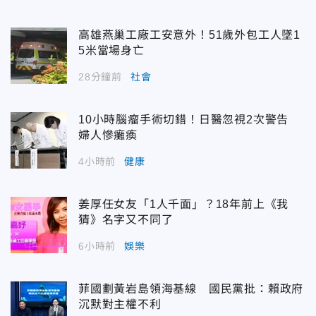
高雄燕巢工廠工安意外！51歲外包工人墜1
5米當場身亡
28分鐘前
社會
10小時腦瘤手術切錯！日醫忽視2次警告
婦人慘癱瘓
4小時前
健康
姜厚任女友「1人千面」？18年前上《我
猜》名字又不同了
6小時前
娛樂
菲國劃黃岩島領海基線 國民黨批：賴政府
沉默對主權不利