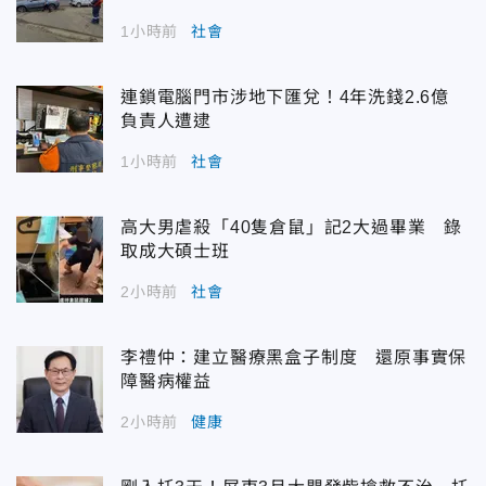
1小時前
社會
連鎖電腦門市涉地下匯兌！4年洗錢2.6億
負責人遭逮
1小時前
社會
高大男虐殺「40隻倉鼠」記2大過畢業 錄
取成大碩士班
2小時前
社會
李禮仲：建立醫療黑盒子制度 還原事實保
障醫病權益
2小時前
健康