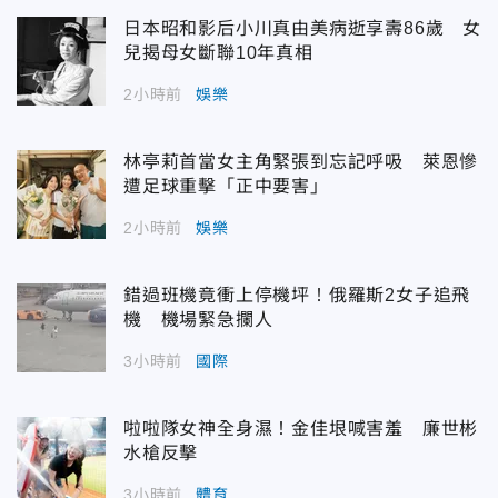
日本昭和影后小川真由美病逝享壽86歲 女
兒揭母女斷聯10年真相
2小時前
娛樂
林亭莉首當女主角緊張到忘記呼吸 萊恩慘
遭足球重擊「正中要害」
2小時前
娛樂
錯過班機竟衝上停機坪！俄羅斯2女子追飛
機 機場緊急攔人
3小時前
國際
啦啦隊女神全身濕！金佳垠喊害羞 廉世彬
水槍反擊
3小時前
體育