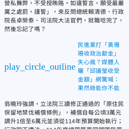
營私舞弊，不受授賄賂。如違誓言，願受最嚴
厲之處罰，謹誓」，來反問總統賴清德、行政
院長卓榮泰、司法院大法官們，就職唸完了，
然後忘記了嗎？
民進黨打「黃珊
珊收政治獻金」
失心瘋？媒體人
play_circle_outline
曬「邱議瑩收受
金額」網驚喊：
果然綠能你不能
翁曉玲強調，立法院三讀修正通過的「原住民
保留地禁伐補償條例」，補償自每公頃3萬元
調升1倍至6萬元並須從114年預算開始執行；