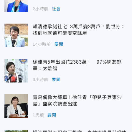
2小時前
社會
賴清德承諾社宅13萬戶變3萬戶！劉世芳：
找到地就蓋可能變空餘屋
14小時前
要聞
徐佳青5年出國花2383萬！ 97%網友怒
轟：太離譜
3小時前
要聞
青鳥偶像大翻車！徐佳青「帶兒子登東沙
島」監察院調查出爐
1天前
要聞