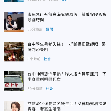
市民緊盯有無白海豚颱風假 蔣萬安曝影響
最劇時間
35分鐘前
要聞
台中學生暑輔失控！ 折斷掃把戳師眼...醫
研判恐失明
3小時前
社會
台中神岡恐怖車禍！婦人遭大貨車撞飛 下
半身重創明顯死亡
59分鐘前
社會
詐慈濟10.6億過名媛生活！女律師賓利接送
賓客 奢豪生活曝