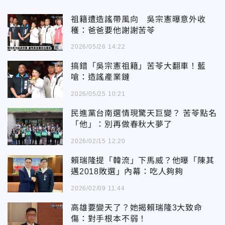
祖籍遭造謠帶風向 吳宗憲曝意外收
穫：爸爸要他謝謝苦苓
2026/05/26 14:22
搞錯「吳宗憲祖籍」苦苓大翻車！藍
嗆：造謠產業鏈
2026/05/25 10:21
民進黨台南選情現驚天巨變？ 苦苓點名
「他」：別再做春秋大夢了
2026/02/15 12:20
賴瑞隆提「韓流」下馬威？他曝「陳其
邁2018敗選」內幕：吃人夠夠
2026/02/09 11:44
高雄要變天了？她揭賴瑞隆3大致命
傷：對手根本不弱！