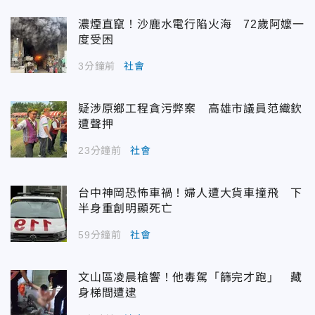
濃煙直竄！沙鹿水電行陷火海 72歲阿嬤一
度受困
3分鐘前
社會
疑涉原鄉工程貪污弊案 高雄市議員范織欽
遭聲押
23分鐘前
社會
台中神岡恐怖車禍！婦人遭大貨車撞飛 下
半身重創明顯死亡
59分鐘前
社會
文山區凌晨槍響！他毒駕「篩完才跑」 藏
身梯間遭逮