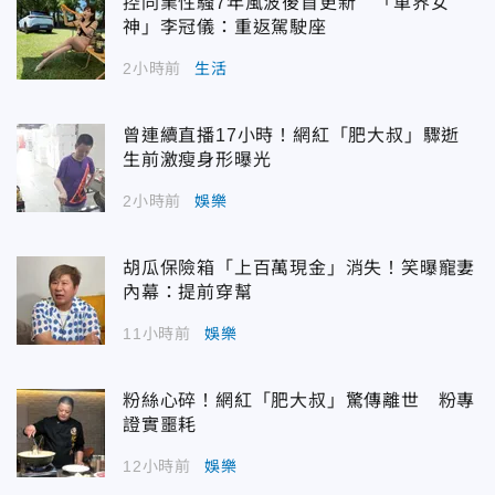
控同業性騷7年風波後首更新 「車界女
神」李冠儀：重返駕駛座
2小時前
生活
曾連續直播17小時！網紅「肥大叔」驟逝
生前激瘦身形曝光
2小時前
娛樂
胡瓜保險箱「上百萬現金」消失！笑曝寵妻
內幕：提前穿幫
11小時前
娛樂
粉絲心碎！網紅「肥大叔」驚傳離世 粉專
證實噩耗
12小時前
娛樂