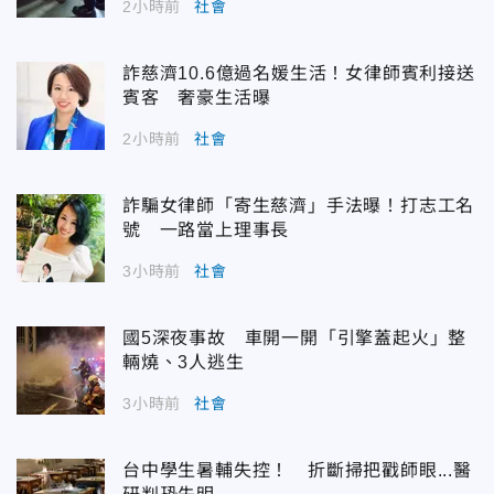
2小時前
社會
詐慈濟10.6億過名媛生活！女律師賓利接送
賓客 奢豪生活曝
2小時前
社會
詐騙女律師「寄生慈濟」手法曝！打志工名
號 一路當上理事長
3小時前
社會
國5深夜事故 車開一開「引擎蓋起火」整
輛燒、3人逃生
3小時前
社會
台中學生暑輔失控！ 折斷掃把戳師眼...醫