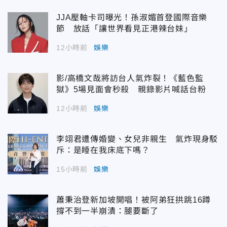
JJA壓軸卡司曝光！孫淑媚首登國際音樂
節 放話「讓世界看見正港辣台妹」
12小時前
娛樂
影/高橋文哉將訪台人氣炸裂！《藍色監
獄》5場見面會秒殺 親錄影片喊話台粉
12小時前
娛樂
李翊君遭傳婚變、女兒非親生 氣炸現身駁
斥：是睡在我床底下嗎？
15小時前
娛樂
蕭秉治登新加坡開唱！被阿弟狂拱跳16蹲
撐不到一半崩潰：腿要斷了