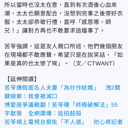
所以當時也沒太在意，直到有次酒後心血來
潮，太太也願意配合，沒想到完事之後穿好衣
服，太太卻恭敬行禮，直呼「感恩哪，師
兄！」讓對方再也不敢要求這檔事了。
苦苓強調，這是友人親口所述，他們幾個朋友
在現場都不敢應聲，希望只是在說笑話，「如
果是真的也太慘了唉」。（文／CTWANT）
【延伸閱讀】
苦苓爆假面名人夫妻「為炒作結婚」 洩2關
鍵線索：我會被滅口
博愛座爭議戰翻！苦苓曝「終極破解法」55
字獻策 全網讚爆：這招超殺
苦苓槓上電視台狠批「不人道」 他心疼記者