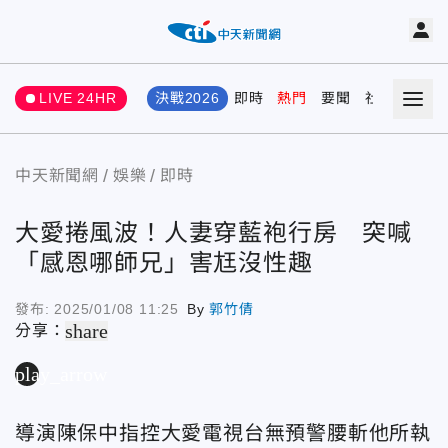
LIVE 24HR
決戰2026
即時
熱門
要聞
社會
娛樂
中天新聞網
娛樂
即時
大愛捲風波！人妻穿藍袍行房 突喊
「感恩哪師兄」害尪沒性趣
發布:
2025/01/08 11:25
By
郭竹倩
share
分享：
play_arrow
導演陳保中指控大愛電視台無預警腰斬他所執