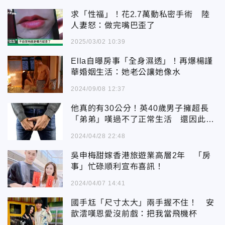
求「性福」！花2.7萬動私密手術 陸
人妻怒：做完嘴巴歪了
2025/03/02 10:39
Ella自曝房事「全身濕透」！再爆楊謹
華婚姻生活：她老公讓她像水
2024/09/08 12:37
他真的有30公分！英40歲男子擁超長
「弟弟」嘆過不了正常生活 還因此跟
女友分手
2024/04/28 22:48
吳申梅甜嫁香港旅遊業高層2年 「房
事」忙碌順利宣布喜訊！
2024/04/07 14:41
國手尪「尺寸太大」兩手握不住！ 安
歆澐嘆恩愛沒前戲：把我當飛機杯