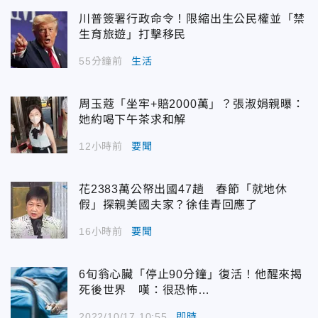
川普簽署行政命令！限縮出生公民權並「禁
生育旅遊」打擊移民
55分鐘前
生活
周玉蔻「坐牢+賠2000萬」？張淑娟親曝：
她約喝下午茶求和解
12小時前
要聞
花2383萬公帑出國47趟 春節「就地休
假」探親美國夫家？徐佳青回應了
16小時前
要聞
6旬翁心臟「停止90分鐘」復活！他醒來揭
死後世界 嘆：很恐怖…
2022/10/17 10:55
即時