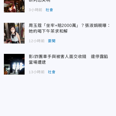
研判恐失明
3小時前
社會
周玉蔻「坐牢+賠2000萬」？張淑娟親曝：
她約喝下午茶求和解
12小時前
要聞
影/詐團車手與被害人面交收錢 違停露餡
當場遭逮
13小時前
社會