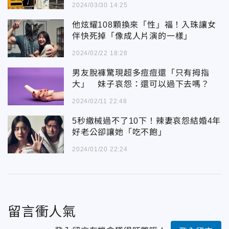
2024/03/30 14:25
他炫耀108顆換來「性」福！入珠讓女
伴快死掉「像成人片演的一樣」
2024/02/22 18:28
男友脫褲驚現超多痘痘還「只有拇指
大」 妹子哀怨：還可以過下去嗎？
2024/02/11 22:48
5秒繳械過不了10下！辣妻哀怨結婚4年
好老公卻讓她「吃不飽」
2024/01/20 22:24
留言衝人氣