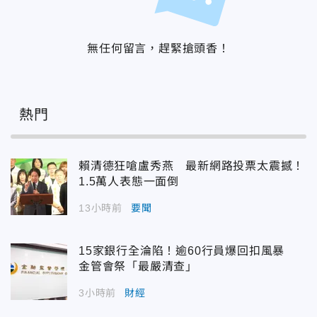
無任何留言，趕緊搶頭香！
熱門
賴清德狂嗆盧秀燕 最新網路投票太震撼！
1.5萬人表態一面倒
13小時前
要聞
15家銀行全淪陷！逾60行員爆回扣風暴
金管會祭「最嚴清查」
3小時前
財經