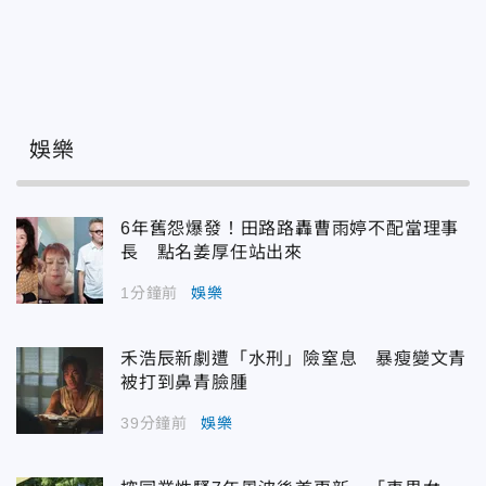
娛樂
6年舊怨爆發！田路路轟曹雨婷不配當理事
長 點名姜厚任站出來
1分鐘前
娛樂
禾浩辰新劇遭「水刑」險窒息 暴瘦變文青
被打到鼻青臉腫
39分鐘前
娛樂