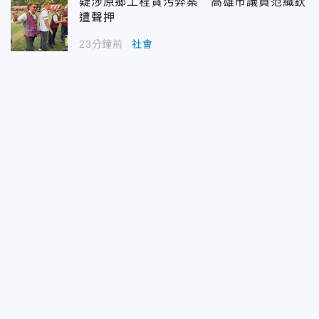
疑涉原鄉工程貪污弊案 高雄市議員范織欽
遭聲押
23分鐘前
社會