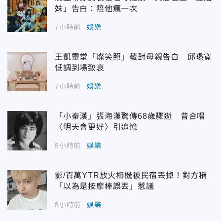
妹」告白：陪他瘋一次
7小時前
娛樂
王凱靈堂「燦笑照」藏對母親告白 邱瓈寬
低調到場致哀
7小時前
娛樂
「小秦漢」張海漢驚傳68歲驟逝 昔合唱
〈明天會更好〉引追憶
8小時前
娛樂
影/百萬YTR放火相機被民宿丟掉！對方稱
「以為是按摩棒誤丟」惹議
8小時前
娛樂