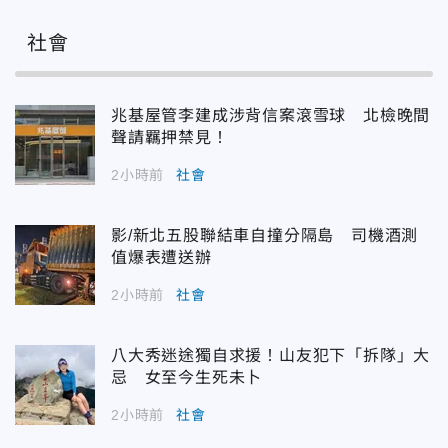
社會
兆基屋管李建成涉背信案滾雪球 北檢晚間
聲請羈押禁見！
2小時前
社會
影/新北五股聯結車自撞分隔島 司機酒測
值爆表遭送辦
2小時前
社會
八大秀迷途獨自求援！山友犯下「拆隊」大
忌 女至今生死未卜
2小時前
社會