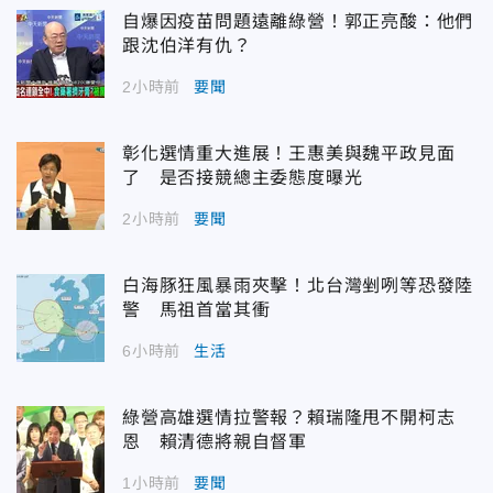
自爆因疫苗問題遠離綠營！郭正亮酸：他們
跟沈伯洋有仇？
2小時前
要聞
彰化選情重大進展！王惠美與魏平政見面
了 是否接競總主委態度曝光
2小時前
要聞
白海豚狂風暴雨夾擊！北台灣剉咧等恐發陸
警 馬祖首當其衝
6小時前
生活
綠營高雄選情拉警報？賴瑞隆甩不開柯志
恩 賴清德將親自督軍
1小時前
要聞