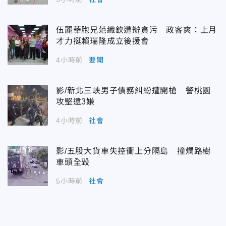
伍麗華胞兄范織欽遭辦貪污 政客爽：上月
才力挺賴瑞隆成立後援會
4小時前
要聞
影/新北三峽男子債務糾紛遭開槍 警桃園
攻堅逮3嫌
4小時前
社會
影/五股大貨車失控衝上分隔島 撞爛路樹
車頭全毀
5小時前
社會