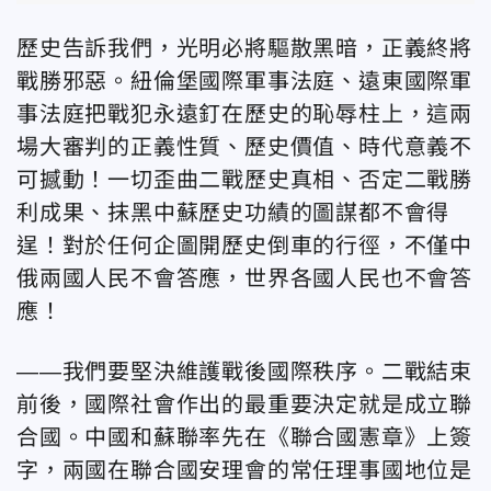
歷史告訴我們，光明必將驅散黑暗，正義終將
戰勝邪惡。紐倫堡國際軍事法庭、遠東國際軍
事法庭把戰犯永遠釘在歷史的恥辱柱上，這兩
場大審判的正義性質、歷史價值、時代意義不
可撼動！一切歪曲二戰歷史真相、否定二戰勝
利成果、抹黑中蘇歷史功績的圖謀都不會得
逞！對於任何企圖開歷史倒車的行徑，不僅中
俄兩國人民不會答應，世界各國人民也不會答
應！
——
我們要堅決維護戰後國際秩序。二戰結束
前後，國際社會作出的最重要決定就是成立聯
合國。中國和蘇聯率先在《聯合國憲章》上簽
字，兩國在聯合國安理會的常任理事國地位是