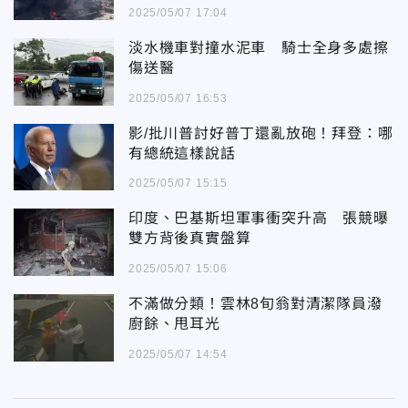
2025/05/07 17:04
淡水機車對撞水泥車 騎士全身多處擦
傷送醫
2025/05/07 16:53
影/批川普討好普丁還亂放砲！拜登：哪
有總統這樣說話
2025/05/07 15:15
印度、巴基斯坦軍事衝突升高 張競曝
雙方背後真實盤算
2025/05/07 15:06
不滿做分類！雲林8旬翁對清潔隊員潑
廚餘、甩耳光
2025/05/07 14:54