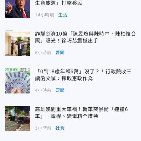
生育旅遊」打擊移民
14小時前
生活
詐騙慈濟10億「陳昱瑄與陳時中、陳柏惟合
照」曝光！徐巧芯震撼出手
6小時前
要聞
「0到18歲年領6萬」沒了？！行政院收三
讀函文喊：採取憲政作為
4小時前
要聞
高雄晚間重大車禍！轎車突暴衝「連撞6
車」 電桿、變電箱全遭殃
3小時前
社會