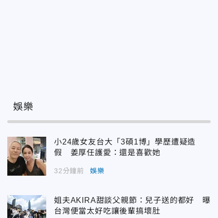
娛樂
小24歲女友台大「3碩1博」學歷遭疑造
假 姜厚任護愛：還是喜歡她
32分鐘前
娛樂
姐夫AKIRA甜談父親節：兒子送的都好 曝
台灣便當太好吃讓後輩搞壞肚