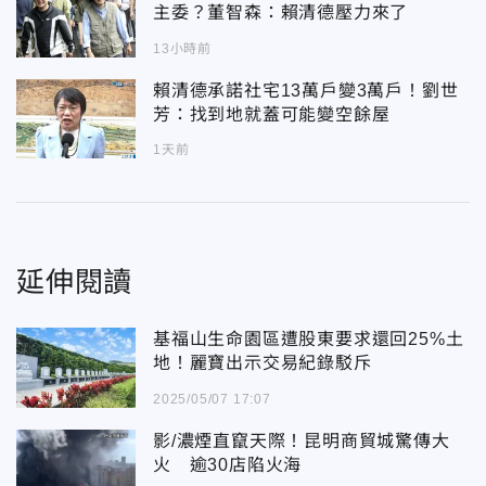
主委？董智森：賴清德壓力來了
13小時前
賴清德承諾社宅13萬戶變3萬戶！劉世
芳：找到地就蓋可能變空餘屋
1天前
延伸閱讀
基福山生命園區遭股東要求還回25%土
地！麗寶出示交易紀錄駁斥
2025/05/07 17:07
影/濃煙直竄天際！昆明商貿城驚傳大
火 逾30店陷火海