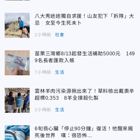
八大秀迷途獨自求援！山友犯下「拆隊」大
忌 女至今生死未卜
2小時前
社會
苗栗三灣鄉8/13起發生活補助5000元 149
9名長者匯款入帳
7小時前
生活
雲林羊肉污染源揪出來了！草料檢出戴奧辛
超標0.353 8羊全撲殺化製
2小時前
生活
6旬翁心臟「停止90分鐘」復活！他醒來揭
死後世界 嘆：很恐怖…