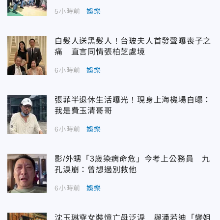
5小時前
娛樂
白髮人送黑髮人！台玻夫人首發聲曝喪子之
痛 直言同情張柏芝處境
6小時前
娛樂
張菲半退休生活曝光！現身上海機場自曝：
我是費玉清哥哥
6小時前
娛樂
影/外甥「3歲染病命危」今考上公務員 九
孔淚崩：曾想過別救他
6小時前
娛樂
沈玉琳穿女裝憶亡母泛淚 與潘若迪「變姐