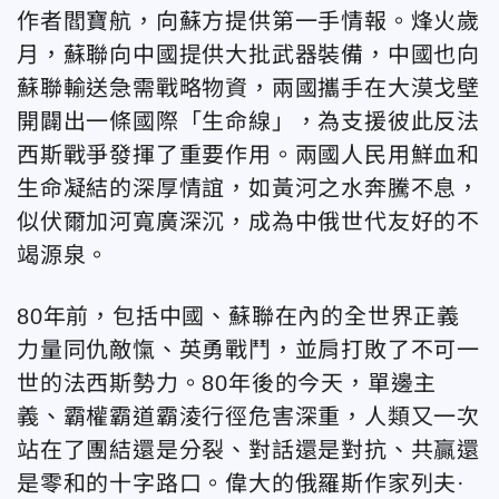
作者閻寶航，向蘇方提供第一手情報。烽火歲
月，蘇聯向中國提供大批武器裝備，中國也向
蘇聯輸送急需戰略物資，兩國攜手在大漠戈壁
開闢出一條國際「生命線」，為支援彼此反法
西斯戰爭發揮了重要作用。兩國人民用鮮血和
生命凝結的深厚情誼，如黃河之水奔騰不息，
似伏爾加河寬廣深沉，成為中俄世代友好的不
竭源泉。
80年前，包括中國、蘇聯在內的全世界正義
力量同仇敵愾、英勇戰鬥，並肩打敗了不可一
世的法西斯勢力。80年後的今天，單邊主
義、霸權霸道霸淩行徑危害深重，人類又一次
站在了團結還是分裂、對話還是對抗、共贏還
是零和的十字路口。偉大的俄羅斯作家列夫·