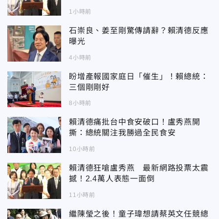
1小時前
石崇良、姜至剛驚傳請辭？賴清德反應
曝光
4小時前
盼增產報國家庭日「催生」！賴總統：
三個剛剛好
8小時前
賴清德痛批台中食安破口！盧秀燕開
撕：總統關注我勝過全民食安
10小時前
賴清德狂嗆盧秀燕 最新網路投票太震
撼！2.4萬人表態一面倒
11小時前
繼陳瑩之後！童子瑋想請蔡英文任競總