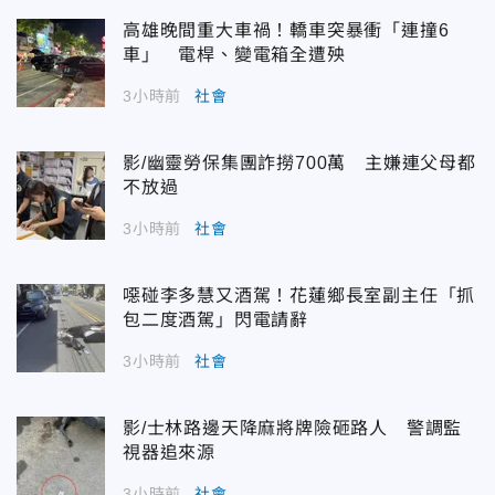
高雄晚間重大車禍！轎車突暴衝「連撞6
車」 電桿、變電箱全遭殃
3小時前
社會
影/幽靈勞保集團詐撈700萬 主嫌連父母都
不放過
3小時前
社會
噁碰李多慧又酒駕！花蓮鄉長室副主任「抓
包二度酒駕」閃電請辭
3小時前
社會
影/士林路邊天降麻將牌險砸路人 警調監
視器追來源
3小時前
社會