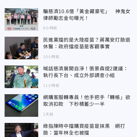
騙慈濟10.6億「黃金藏豪宅」 神鬼女
律師勵志金句曝光！
8小時前
民進黨擋的是大陸疫苗？蔣萬安打臉退
休醫：政府擋疫苗是客觀事實
10小時前
喊話慈濟展開自淨！張景森提2建議：
執行長下台、成立外部調查小組
11小時前
網購客服轉專員！他手把手「轉帳」欲
取消扣款 下秒積蓄少一半
1天前
綠指陳時中擋購買疫苗是抹黑 網打
臉：當年林全也被擋