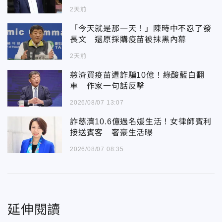
2天前
「今天就是那一天！」陳時中不忍了發
長文 還原採購疫苗被抹黑內幕
2天前
慈濟買疫苗遭詐騙10億！綠酸藍白翻
車 作家一句話反擊
2026/08/07 13:07
詐慈濟10.6億過名媛生活！女律師賓利
接送賓客 奢豪生活曝
2026/08/07 08:35
延伸閱讀