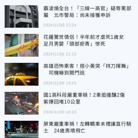
霸凌燒全台！「三線一高官」疑辱罵部
屬 北市警局：尚未接獲申訴
2024/11/30 22:24
花蓮驚世情侶！半年前才虐死1歲女
足月男嬰「頭部瘀青」慘死
2024/11/30 21:15
高雄恐怖乘客！搭小黃突「持刀揮舞」
司機嚇到開門逃
2024/11/30 19:25
國1高科段嚴重車禍！2車追撞釀2傷
紫爆回堵10公里
2024/11/30 19:10
屏東嚴重車禍！左轉轎車未禮讓直行騎
士 24歲男噴飛亡