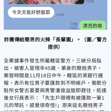
詐團傳給簡男的火辣「長輩圖」。（圖／警方
提供）
全案據事件發生所屬轄區警方，三峽分局指
出，被害人是現年45歲、單身的簡姓男子，
案發時間是11月18日中午，轄區的某銀行通
報，表示有位男子要匯款到不明帳戶，鶯歌分
駐所女警古晏菱與男警潘俊益旋即趕往，抵達
後女行員表示：「先生戶頭裡有被匯款一筆1
元的幣託，感覺很奇怪!」原來這名簡姓男子