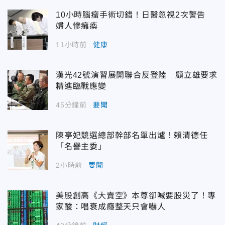
10小時腦瘤手術切錯！日醫忽視2次警告
婦人慘癱瘓
11小時前
健康
漢光42號演習展開聯合反登陸 顧立雄要求
精進臨戰應變
45分鐘前
要聞
陳亭妃競選總部幹部名單出爐！賴清德任
「名譽主委」
2小時前
要聞
美股創高《大賣空》本尊卻喊要股災了！專
家酸：唱衰成癮整天只會嚇人