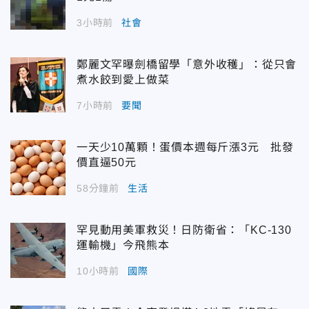
3小時前
社會
鄭麗文罕曝劍橋留學「意外收穫」：從只會
煮水餃到愛上做菜
7小時前
要聞
一天少10萬顆！蛋價本週每斤漲3元 批發
價直逼50元
58分鐘前
生活
罕見動用美軍救災！日防衛省：「KC-130
運輸機」今飛熊本
10小時前
國際