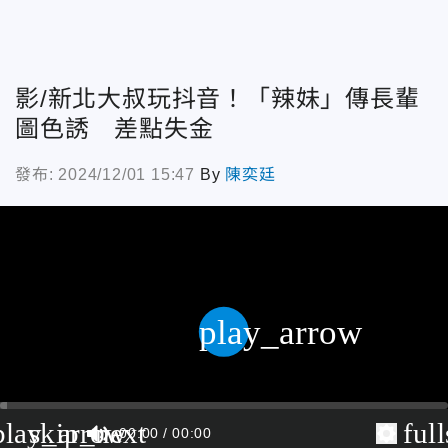
影/新北大叔玩抖音！「辣妹」傳長輩
圖色誘 差點失金
發布: 2024/12/01 15:47
By
陳奕廷
play_arrow
play_arrow
skip_next
ful
00:00
00:00