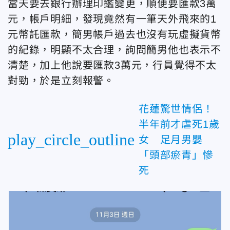
當天要去銀行辦理印鑑變更，順便要匯款3萬
元，帳戶明細，發現竟然有一筆天外飛來的1
元幣託匯款，簡男帳戶過去也沒有玩虛擬貨幣
的紀錄，明顯不太合理，詢問簡男他也表示不
清楚，加上他說要匯款3萬元，行員覺得不太
對勁，於是立刻報警。
花蓮驚世情侶！
半年前才虐死1歲
play_circle_outline
女 足月男嬰
「頭部瘀青」慘
死