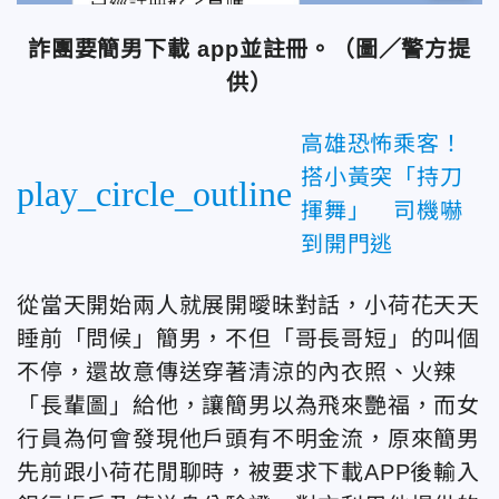
詐團要簡男下載 app並註冊。（圖／警方提
供）
高雄恐怖乘客！
搭小黃突「持刀
play_circle_outline
揮舞」 司機嚇
到開門逃
從當天開始兩人就展開曖昧對話，小荷花天天
睡前「問候」簡男，不但「哥長哥短」的叫個
不停，還故意傳送穿著清涼的內衣照、火辣
「長輩圖」給他，讓簡男以為飛來艷福，而女
行員為何會發現他戶頭有不明金流，原來簡男
先前跟小荷花閒聊時，被要求下載APP後輸入