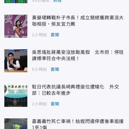
49分鐘前
財經
黃嫈珺轉戰朴子市長！成立競總獲跨黨派大
咖相挺、侯友宜力薦
2小時前
要聞
吳思瑤批蔣萬安沒放颱風假 北市府：停班
課標準符合中央法規！
5小時前
要聞
駐日代表抗議長崎典禮座位遭矮化 外交
部：已較去年進步
2小時前
要聞
嘉義義竹死亡車禍！姑姪閃違停遭後車追撞
1死1傷