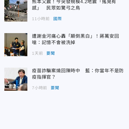
熊本又震！今突發規模4.2地震「搖晃有
感」 民眾如驚弓之鳥
11小時前
國際
遭謝金河痛心轟「顛倒黑白」！蔣萬安回
嗆：記憶不會被洗掉
1天前
要聞
疫苗詐騙案燒回陳時中 藍：你當年不是防
疫指揮官？
7小時前
要聞