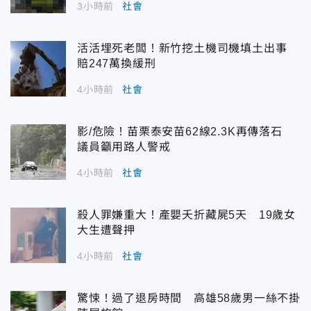
3小時前
社會
活活埋死老闆！新竹挖土機司機填土出事
賠247萬換緩刑
4小時前
社會
影/危險！苗栗泰安苗62線2.3K再傳落石
議員籲用路人警戒
4小時前
社會
殺人罪嫌重大！產嬰夭折藏屍5天 19歲女
大生遭聲押
4小時前
社會
驚悚！過了退房時間 高雄58歲男一絲不掛