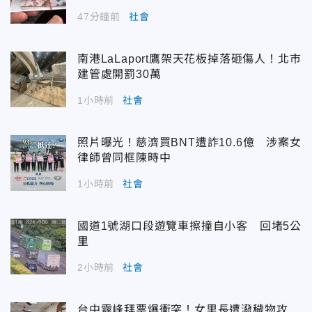
47分鐘前
社會
南港LaLaport鷹架天花板掉落砸傷人！北市
建管處開罰30萬
1小時前
社會
照片曝光！慈濟買BNT遭詐10.6億 涉案女
律師曾同框陳時中
1小時前
社會
國道1號湖口段遊覽車擦撞自小客 回堵5公
里
2小時前
社會
台中霧峰拜票爆衝突！女里長遭潑穢物攻