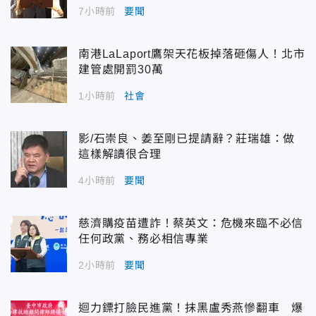
7小時前
要聞
南港LaLaport鷹架天花板掉落砸傷人！北市
建管處開罰30萬
1小時前
社會
影/石崇良、姜至剛已提請辭？莊瑞雄：做
這樣解讀很合理
4小時前
要聞
慈濟購疫苗遭詐！蔡英文：危機來臨不必信
任何政黨、務必相信專業
2小時前
要聞
迴力鏢打臉民進黨！抹黑盧秀燕慘翻車 爆