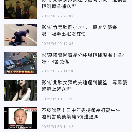
拒測遭逮捕送辦
2026/06/26 22:03
影/新竹男醉鬧小吃店！毆客又襲警
嗆：吸毒出獄沒在怕
2026/06/22 17:36
影/基隆警衝毒品分裝場拒捕現場！逮4
嫌、3警受傷
2026/05/26 11:40
影/新北醉女預約美睫遲到惱羞 辱罵襲
警遭上銬送辦
2026/05/19 20:20
不爽噪音！日中年男持鎚暴打高中生
還朝警噴農藥釀5傷遭通緝
2026/04/30 14:42