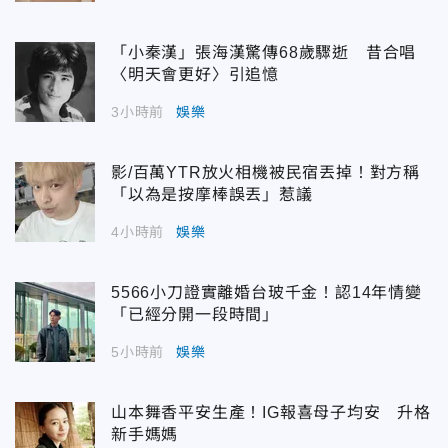
「小秦漢」張海漢驚傳68歲驟逝 昔合唱
〈明天會更好〉引追憶
3小時前
娛樂
影/百萬YTR放火相機被民宿丟掉！對方稱
「以為是按摩棒誤丟」惹議
4小時前
娛樂
5566小刀證實離婚台玻千金！認14年情變
「已經分開一段時間」
5小時前
娛樂
山本舞香平安生產！IG報喜母子均安 升格
新手媽媽