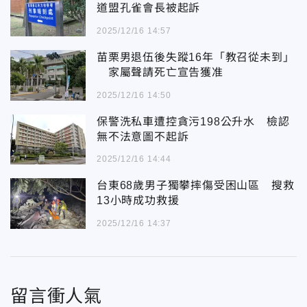
道盟孔雀會長被起訴
2025/12/16 14:57
苗栗男退伍後失蹤16年「教召從未到」
家屬聲請死亡宣告獲准
2025/12/16 14:50
保警洗私車遭控貪污198公升水 檢認
無不法意圖不起訴
2025/12/16 14:44
台東68歲男子獨攀摔傷受困山區 搜救
13小時成功救援
2025/12/16 14:37
留言衝人氣