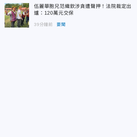
伍麗華胞兄范織欽涉貪遭聲押！法院裁定出
爐：120萬元交保
39分鐘前
要聞