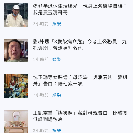
張菲半退休生活曝光！現身上海機場自曝：
我是費玉清哥哥
2小時前
娛樂
影/外甥「3歲染病命危」今考上公務員 九
孔淚崩：曾想過別救他
1小時前
娛樂
沈玉琳穿女裝憶亡母泛淚 與潘若迪「變姐
妹」告白：陪他瘋一次
2小時前
娛樂
王凱靈堂「燦笑照」藏對母親告白 邱瓈寬
低調到場致哀
3小時前
娛樂