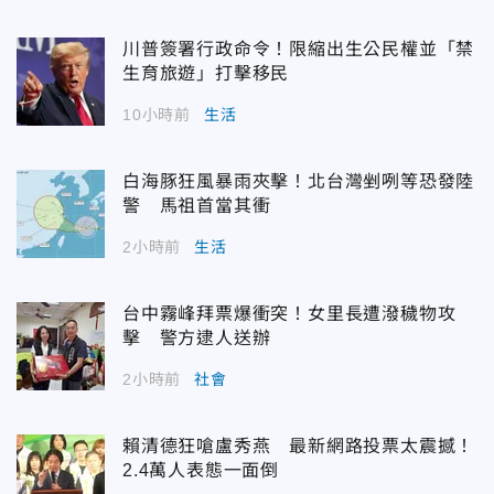
川普簽署行政命令！限縮出生公民權並「禁
生育旅遊」打擊移民
10小時前
生活
白海豚狂風暴雨夾擊！北台灣剉咧等恐發陸
警 馬祖首當其衝
2小時前
生活
台中霧峰拜票爆衝突！女里長遭潑穢物攻
擊 警方逮人送辦
2小時前
社會
賴清德狂嗆盧秀燕 最新網路投票太震撼！
2.4萬人表態一面倒