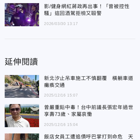
影/健身網紅蔣政再出事！「曾被控性
騷」這回酒駕拒檢又毆警
2026/03/30 13:17
延伸閱讀
新北汐止吊車施工不慎翻覆 橫躺車道
癱瘓交通
2025/12/16 15:07
曾嚴重鉛中毒！台中前議長張宏年過世
享壽73歲、家屬哀慟
2025/12/16 15:04
飯店女員工遭追債呼巴掌打到命危 天