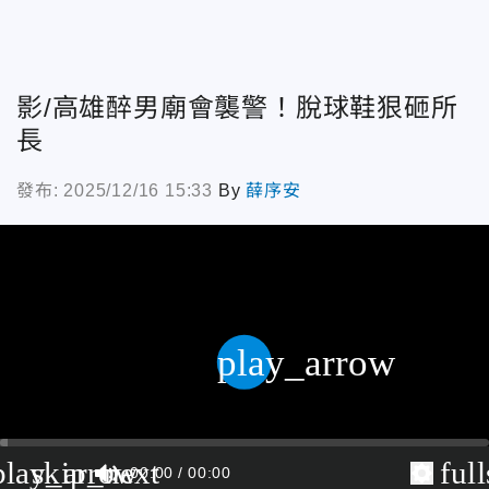
影/高雄醉男廟會襲警！脫球鞋狠砸所
長
發布: 2025/12/16 15:33
By
薛序安
play_arrow
play_arrow
skip_next
ful
00:00
00:00