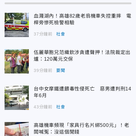
血濺湖內！高雄82歲老翁機車失控重摔 電
桿旁慘死檢警相驗
37分鐘前
社會
伍麗華胞兄范織欽涉貪遭聲押！法院裁定出
爐：120萬元交保
39分鐘前
要聞
台中女摩鐵遭餵毒性侵死亡 惡男遭判刑14
年6月
43分鐘前
社會
高雄機車頻現「家具行名片綁500元」！老
闆喊冤：沒這個閒錢