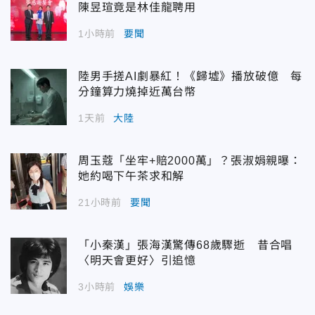
陳昱瑄竟是林佳龍聘用
1小時前
要聞
陸男手搓AI劇暴紅！《歸墟》播放破億 每
分鐘算力燒掉近萬台幣
1天前
大陸
周玉蔻「坐牢+賠2000萬」？張淑娟親曝：
她約喝下午茶求和解
21小時前
要聞
「小秦漢」張海漢驚傳68歲驟逝 昔合唱
〈明天會更好〉引追憶
3小時前
娛樂