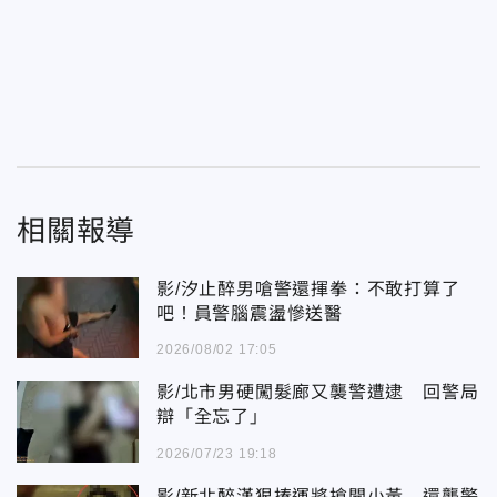
相關報導
影/汐止醉男嗆警還揮拳：不敢打算了
吧！員警腦震盪慘送醫
2026/08/02 17:05
影/北市男硬闖髮廊又襲警遭逮 回警局
辯「全忘了」
2026/07/23 19:18
影/新北醉漢狠揍運將搶開小黃 還襲警