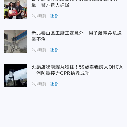
擊 警方逮人送辦
2小時前
社會
新北泰山區工廠工安意外 男子觸電命危送
醫不治
2小時前
社會
火鍋店吃龍蝦丸噎住！59歲嘉義婦人OHCA
消防員接力CPR搶救成功
2小時前
社會