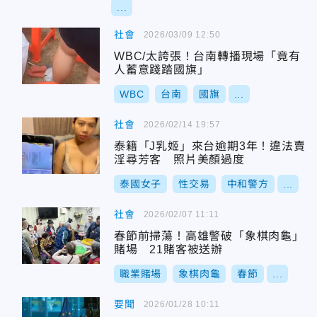
...
社會
2026/03/09 12:50
WBC/太誇張！台南轉播現場「竟有
人蓄意踐踏國旗」
WBC
台南
國旗
...
社會
2026/02/14 19:57
泰籍「J乳姬」來台逾期3年！違法賣
淫尋芳客 照片美顏過度
泰國女子
性交易
中和警方
...
社會
2026/02/07 11:11
春節前掃蕩！高雄警破「象棋肉龜」
賭場 21賭客被送辦
職業賭場
象棋肉龜
春節
...
要聞
2026/01/28 10:11