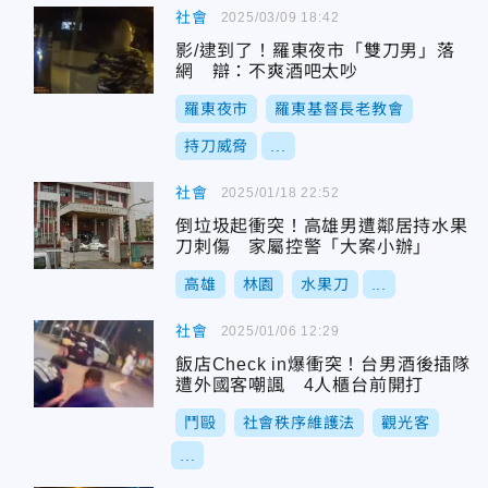
社會
2025/03/09 18:42
影/逮到了！羅東夜市「雙刀男」落
網 辯：不爽酒吧太吵
羅東夜市
羅東基督長老教會
持刀威脅
...
社會
2025/01/18 22:52
倒垃圾起衝突！高雄男遭鄰居持水果
刀刺傷 家屬控警「大案小辦」
高雄
林園
水果刀
...
社會
2025/01/06 12:29
飯店Check in爆衝突！台男酒後插隊
遭外國客嘲諷 4人櫃台前開打
鬥毆
社會秩序維護法
觀光客
...