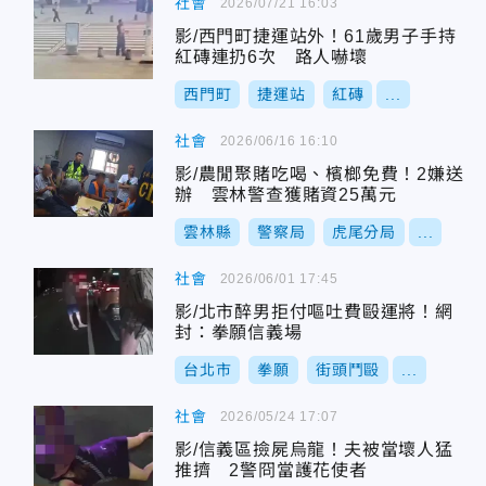
社會
2026/07/21 16:03
影/西門町捷運站外！61歲男子手持
紅磚連扔6次 路人嚇壞
西門町
捷運站
紅磚
...
社會
2026/06/16 16:10
影/農閒聚賭吃喝、檳榔免費！2嫌送
辦 雲林警查獲賭資25萬元
雲林縣
警察局
虎尾分局
...
社會
2026/06/01 17:45
影/北市醉男拒付嘔吐費毆運將！網
封：拳願信義場
台北市
拳願
街頭鬥毆
...
社會
2026/05/24 17:07
影/信義區撿屍烏龍！夫被當壞人猛
推擠 2警冏當護花使者