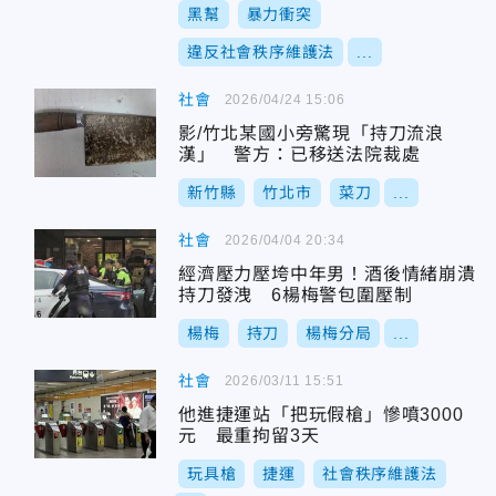
黑幫
暴力衝突
違反社會秩序維護法
...
社會
2026/04/24 15:06
影/竹北某國小旁驚現「持刀流浪
漢」 警方：已移送法院裁處
新竹縣
竹北市
菜刀
...
社會
2026/04/04 20:34
經濟壓力壓垮中年男！酒後情緒崩潰
持刀發洩 6楊梅警包圍壓制
楊梅
持刀
楊梅分局
...
社會
2026/03/11 15:51
他進捷運站「把玩假槍」慘噴3000
元 最重拘留3天
玩具槍
捷運
社會秩序維護法