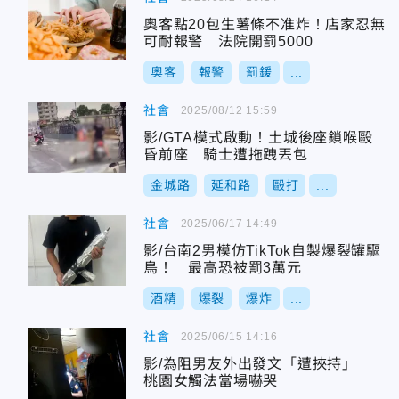
奧客點20包生薯條不准炸！店家忍無
可耐報警 法院開罰5000
奧客
報警
罰鍰
...
社會
2025/08/12 15:59
影/GTA模式啟動！土城後座鎖喉毆
昏前座 騎士遭拖跩丟包
金城路
延和路
毆打
...
社會
2025/06/17 14:49
影/台南2男模仿TikTok自製爆裂罐驅
鳥！ 最高恐被罰3萬元
酒精
爆裂
爆炸
...
社會
2025/06/15 14:16
影/為阻男友外出發文「遭挾持」
桃園女觸法當場嚇哭