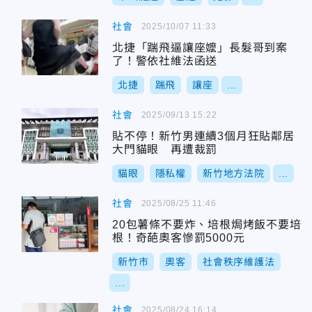
社會
2025/10/07 11:33
北捷「踹飛逼讓座嬤」長髮哥到案
了！警依社維法函送
北捷
踹飛
讓座
...
社會
2025/09/13 15:22
貼不停！新竹男連續3個月狂貼鄰居
大門貓眼 再遭裁罰
貓眼
隱私權
新竹地方法院
...
社會
2025/08/25 11:46
20包薯條不要炸、培根焗烤飯不要培
根！奇葩奧客慘罰5000元
新竹市
奧客
社會秩序維護法
...
社會
2025/08/24 16:14