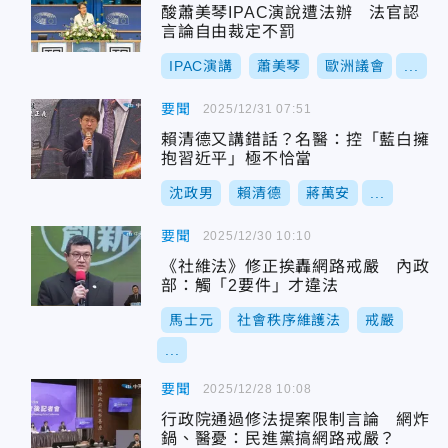
酸蕭美琴IPAC演說遭法辦 法官認
言論自由裁定不罰
IPAC演講
蕭美琴
歐洲議會
...
要聞
2025/12/31 07:51
賴清德又講錯話？名醫：控「藍白擁
抱習近平」極不恰當
沈政男
賴清德
蔣萬安
...
要聞
2025/12/30 10:10
《社維法》修正挨轟網路戒嚴 內政
部：觸「2要件」才違法
馬士元
社會秩序維護法
戒嚴
...
要聞
2025/12/28 10:08
行政院通過修法提案限制言論 網炸
鍋、醫憂：民進黨搞網路戒嚴？