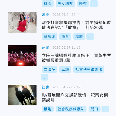
桃園
男女朋友
吵架
...
娛樂
2025/06/04 22:44
深夜打麻將擾鄰挨告！前主播蔡郁璇
遭法官認定「故意」 判賠20萬
蔡郁璇
噪音
麻將
...
要聞
2025/05/27 11:19
立院三讀通過社維法修正 賣黃牛票
被抓最重罰3萬
立法院
三讀
社會秩序維護法
...
社會
2025/04/22 09:49
影/鞭炮開炸交通部洩憤 犯案女到
案說明
鞭炮
社會秩序維護法
門口
...