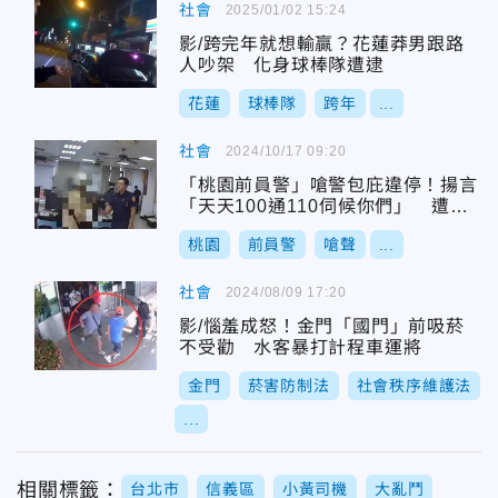
社會
2025/01/02 15:24
影/跨完年就想輸贏？花蓮莽男跟路
人吵架 化身球棒隊遭逮
花蓮
球棒隊
跨年
...
社會
2024/10/17 09:20
「桃園前員警」嗆警包庇違停！揚言
「天天100通110伺候你們」 遭妨
害公務偵辦
桃園
前員警
嗆聲
...
社會
2024/08/09 17:20
影/惱羞成怒！金門「國門」前吸菸
不受勸 水客暴打計程車運將
金門
菸害防制法
社會秩序維護法
...
相關標籤：
台北市
信義區
小黃司機
大亂鬥