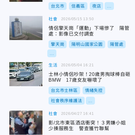
台北市
信義區
夜店
...
社會
2026/05/15 13:50
情侶擎天崗「運動」下場慘了 陽管
處：影像已交付調查
擎天崗
陽明山國家公園
陽管處
...
生活
2026/05/04 16:21
士林小情侶吵架！20歲男掏球棒自砸
BMW 17歲女友嚇壞了
台北市士林區
情緒失控
社會秩序維護法
...
社會
2026/04/27 16:41
影/北市東區酒店衝突！３男嫌小姐
少揍服務生 警查獲竹聯幫