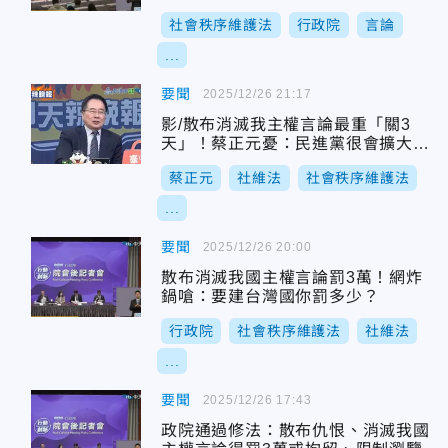
社會秩序維護法
行政院
言論
...
要聞
2025/12/26 21:17
影/散布消滅我主權言論最重「關3
天」！蔡正元憂：民進黨很會擴大解
釋
蔡正元
社維法
社會秩序維護法
...
要聞
2025/12/26 20:00
散布消滅我國主權言論罰3萬！網炸
鍋嗆：要建台灣國你罰多少？
行政院
社會秩序維護法
社維法
...
要聞
2025/12/26 17:43
政院通過修法：散布仇恨、消滅我國