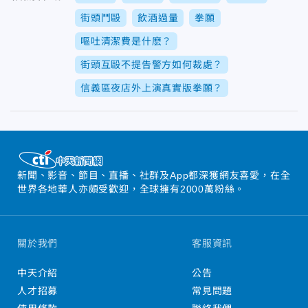
街頭鬥毆
飲酒過量
拳願
嘔吐清潔費是什麽？
街頭互毆不提告警方如何裁處？
信義區夜店外上演真實版拳願？
新聞、影音、節目、直播、社群及App都深獲網友喜愛，在全
世界各地華人亦頗受歡迎，全球擁有2000萬粉絲。
關於我們
客服資訊
中天介紹
公告
人才招募
常見問題