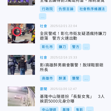
主權言論得罰3萬或拘留、限制瀏覽
行政院
仇恨言論
社會秩序維護法
...
社會
2025/12/21 22:04
全民警戒！彰化市街友疑酒瘋持鐮刀
遊蕩 警方火速出動
彰化市
鐮刀
警方
...
社會
2025/12/16 15:33
影/高雄醉男廟會襲警！脫球鞋狠砸
所長
高雄市
醉漢
襲警
...
要聞
2025/11/20 12:47
基隆中山隧道扮「長髮女鬼」 3人
挨罰5000元身分曝
中山隧道
基隆
鬼影
...