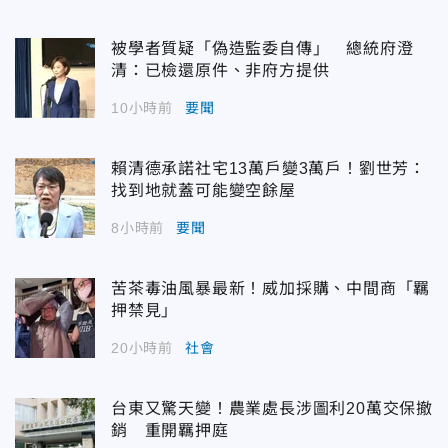
被學者質疑「偽造監委自傳」 總統府澄
清：已檢還原件、非府方提供
10小時前
要聞
賴清德承諾社宅13萬戶變3萬戶！劉世芳：
找到地就蓋可能變空餘屋
8小時前
要聞
苦茶毒油風暴最新！威加採購、中間商「羈
押禁見」
20小時前
社會
台東又驚天變！農業處長涉圖利20萬交保撤
銷 重開羈押庭