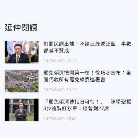
延伸閱讀
倒閣民調出爐：不論泛綠或泛藍 半數
都喊不贊成
2025/04/30 17:18
罷免賴清德開第一槍！徐巧芯宣布：全
面代收所有罷免綠委連署書
2025/04/29 20:13
「罷免賴清德指日可待！」 陳學聖揭
3步複製紅衫軍：綠曾剩27席
2025/04/29 15:48