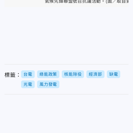
氣候先鋒聯盟號召抗議活動。(圖／取自氣
台電
綠能政策
核能除役
經濟部
缺電
標籤：
光電
風力發電