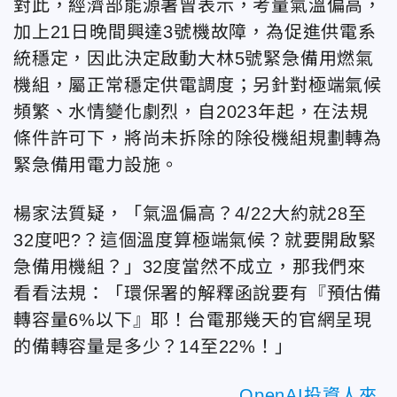
對此，經濟部能源署曾表示，考量氣溫偏高，
加上21日晚間興達3號機故障，為促進供電系
統穩定，因此決定啟動大林5號緊急備用燃氣
機組，屬正常穩定供電調度；另針對極端氣候
頻繁、水情變化劇烈，自2023年起，在法規
條件許可下，將尚未拆除的除役機組規劃轉為
緊急備用電力設施。
楊家法質疑，「氣溫偏高？4/22大約就28至
32度吧?？這個溫度算極端氣候？就要開啟緊
急備用機組？」32度當然不成立，那我們來
看看法規：「環保署的解釋函說要有『預估備
轉容量6%以下』耶！台電那幾天的官網呈現
的備轉容量是多少？14至22%！」
OpenAI投資人來