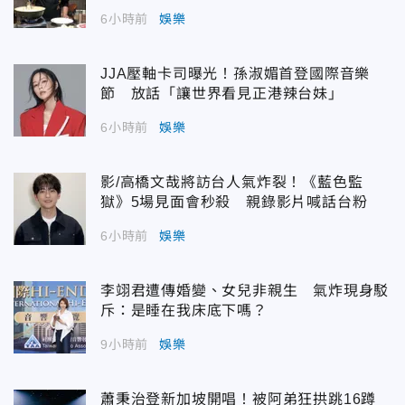
6小時前
娛樂
JJA壓軸卡司曝光！孫淑媚首登國際音樂
節 放話「讓世界看見正港辣台妹」
6小時前
娛樂
影/高橋文哉將訪台人氣炸裂！《藍色監
獄》5場見面會秒殺 親錄影片喊話台粉
6小時前
娛樂
李翊君遭傳婚變、女兒非親生 氣炸現身駁
斥：是睡在我床底下嗎？
9小時前
娛樂
蕭秉治登新加坡開唱！被阿弟狂拱跳16蹲