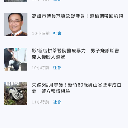
高雄市議員范織欽疑涉貪！遭檢調帶回約談
10小時前
社會
影/新店耕莘醫院醫療暴力 男子嫌診斷書
開太慢毆人遭逮
10小時前
社會
失蹤5個月尋獲！新竹60歲男山谷墜車成白
骨 警方報請相驗
11小時前
社會