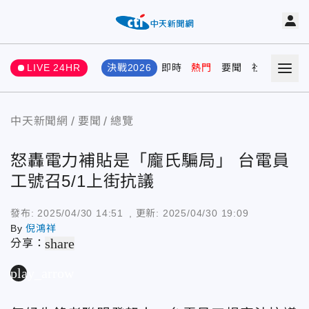
LIVE 24HR
決戰2026
即時
熱門
要聞
社會
娛樂
中天新聞網
要聞
總覽
怒轟電力補貼是「龐氏騙局」 台電員
工號召5/1上街抗議
發布:
2025/04/30 14:51
, 更新:
2025/04/30 19:09
By
倪鴻祥
share
分享：
play_arrow