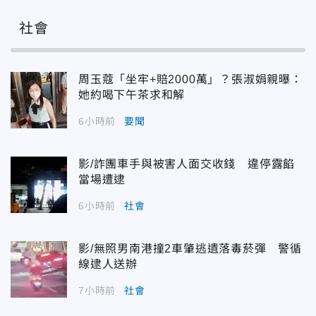
社會
周玉蔻「坐牢+賠2000萬」？張淑娟親曝：
她約喝下午茶求和解
6小時前
要聞
影/詐團車手與被害人面交收錢 違停露餡
當場遭逮
6小時前
社會
影/無照男南港撞2車肇逃遺落毒菸彈 警循
線逮人送辦
7小時前
社會