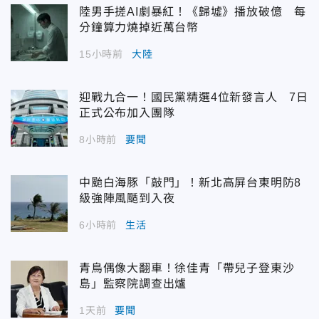
陸男手搓AI劇暴紅！《歸墟》播放破億 每
分鐘算力燒掉近萬台幣
15小時前
大陸
迎戰九合一！國民黨精選4位新發言人 7日
正式公布加入團隊
8小時前
要聞
中颱白海豚「敲門」！新北高屏台東明防8
級強陣風颳到入夜
6小時前
生活
青鳥偶像大翻車！徐佳青「帶兒子登東沙
島」監察院調查出爐
1天前
要聞