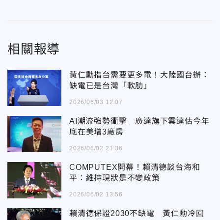
相關報導
黃仁勳指台需要更多電！大陸國台辦：
缺電已是台灣「軟肋」
2026/06/03 12:07
AI潮流強勢衝擊 廣達旗下雲達估今年
底在美增3廠房
2026/06/02 21:36
COMPUTEX開幕！賴清德談台海和
平：維持現狀是不變政策
2026/06/02 13:56
賴清德保證2030不缺電 黃仁勳冷回