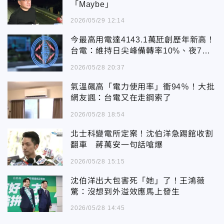
「Maybe」
2026/05/29 12:14
今最高用電達4143.1萬瓩創歷年新高！
台電：維持日尖峰備轉率10%、夜7%
以上
2026/05/28 20:37
氣溫飆高「電力使用率」衝94％！大批
網友諷：台電又在走鋼索了
2026/05/28 18:54
北士科變電所定案！沈伯洋急踢館收割
翻車 蔣萬安一句話嗆爆
2026/05/28 15:15
沈伯洋出大包害死「她」了！王鴻薇
驚：沒想到外溢效應馬上發生
2026/05/28 14:45