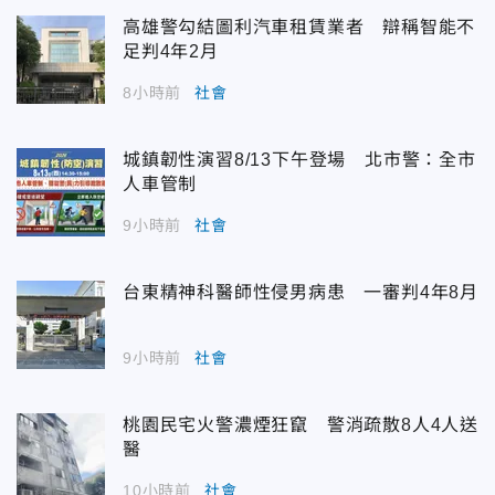
高雄警勾結圖利汽車租賃業者 辯稱智能不
足判4年2月
8小時前
社會
城鎮韌性演習8/13下午登場 北市警：全市
人車管制
9小時前
社會
台東精神科醫師性侵男病患 一審判4年8月
9小時前
社會
桃園民宅火警濃煙狂竄 警消疏散8人4人送
醫
10小時前
社會