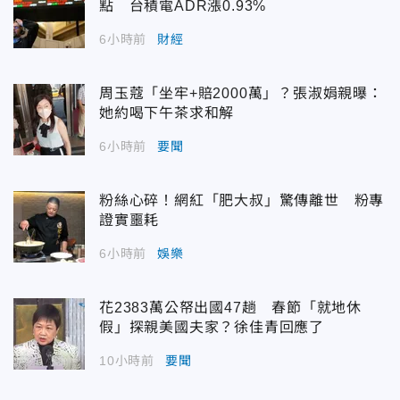
點 台積電ADR漲0.93%
6小時前
財經
周玉蔻「坐牢+賠2000萬」？張淑娟親曝：
她約喝下午茶求和解
6小時前
要聞
粉絲心碎！網紅「肥大叔」驚傳離世 粉專
證實噩耗
6小時前
娛樂
花2383萬公帑出國47趟 春節「就地休
假」探親美國夫家？徐佳青回應了
10小時前
要聞