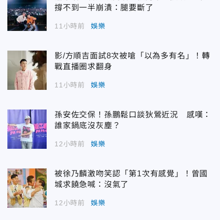
撐不到一半崩潰：腿要斷了
11小時前
娛樂
影/方順吉面試8次被嗆「以為多有名」！轉
戰直播圈求翻身
11小時前
娛樂
孫安佐交保！孫鵬鬆口談狄鶯近況 感嘆：
誰家鍋底沒灰塵？
12小時前
娛樂
被徐乃麟激吻笑認「第1次有感覺」！曾國
城求饒急喊：沒氣了
12小時前
娛樂