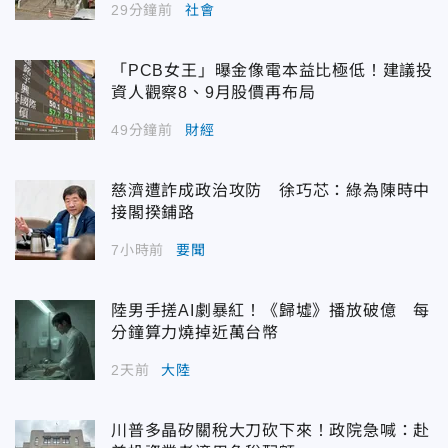
29分鐘前
社會
「PCB女王」曝金像電本益比極低！建議投
資人觀察8、9月股價再布局
49分鐘前
財經
慈濟遭詐成政治攻防 徐巧芯：綠為陳時中
接閣揆鋪路
7小時前
要聞
陸男手搓AI劇暴紅！《歸墟》播放破億 每
分鐘算力燒掉近萬台幣
2天前
大陸
川普多晶矽關稅大刀砍下來！政院急喊：赴