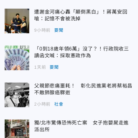
遭謝金河痛心轟「顛倒黑白」！蔣萬安回
嗆：記憶不會被洗掉
9小時前
要聞
「0到18歲年領6萬」沒了？！行政院收三
讀函文喊：採取憲政作為
1天前
要聞
父親節悲痛噩耗！ 彰化民進黨老將蔡裕昌
不敵肺腺癌驟逝
2小時前
社會
獨/北市驚傳恐怖死亡案 女子抱嬰屍走進
派出所