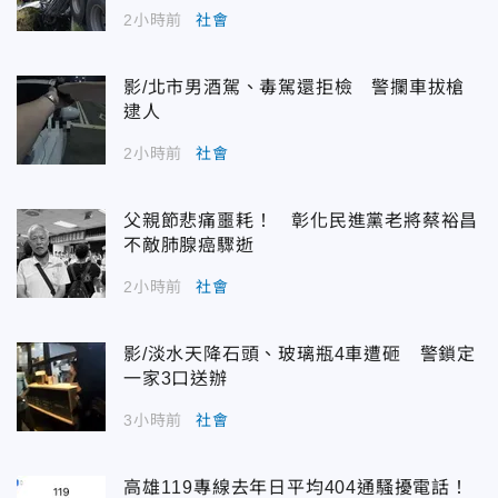
2小時前
社會
影/北市男酒駕、毒駕還拒檢 警攔車拔槍
逮人
2小時前
社會
父親節悲痛噩耗！ 彰化民進黨老將蔡裕昌
不敵肺腺癌驟逝
2小時前
社會
影/淡水天降石頭、玻璃瓶4車遭砸 警鎖定
一家3口送辦
3小時前
社會
高雄119專線去年日平均404通騷擾電話！