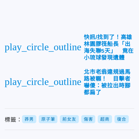
快訊/找到了！高雄
林園膠筏船長「出
play_circle_outline
海失聯5天」 竟在
小琉球發現遺體
北市老翁違規過馬
路被輾！ 目擊者
play_circle_outline
嚇傻：被拉出時腳
都扁了
標籤：
莽男
原子筆
前女友
傷害
超商
復合