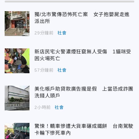
獨/北市驚傳恐怖死亡案 女子抱嬰屍走進
派出所
29分鐘前
社會
新店民宅火警濃煙狂竄無人受傷 1貓咪受
困火場死亡
57分鐘前
社會
美化帳戶助貸款廣告攏是假 上當恐成詐團
洗錢人頭戶
2小時前
社會
驚悚！轎車慘遭大貨車碾成鐵餅 台南駕駛
卡輪下慘死車內