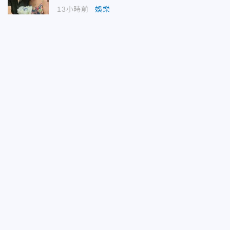
13小時前
娛樂