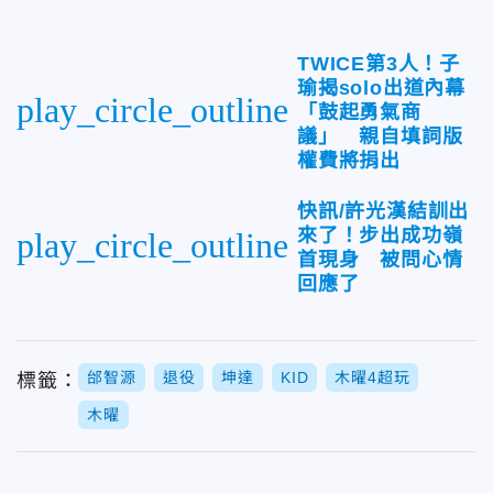
TWICE第3人！子
瑜揭solo出道內幕
play_circle_outline
「鼓起勇氣商
議」 親自填詞版
權費將捐出
快訊/許光漢結訓出
來了！步出成功嶺
play_circle_outline
首現身 被問心情
回應了
邰智源
退役
坤達
KID
木曜4超玩
標籤：
木曜