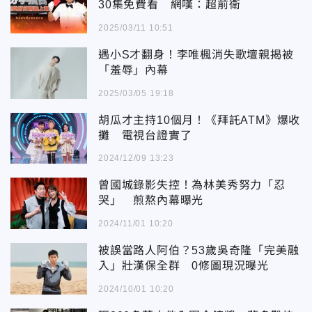
30集免費看 網嘆：超前衛
2025/03/11 10:51
遇小S才翻身！李唯楓消失歌壇親揭被
「羞辱」內幕
2025/03/05 19:18
胡瓜才主持10個月！《拜託ATM》爆收
攤 電視台證實了
2024/12/09 13:23
曾國城錄影失控！為林美秀努力「忍
哭」 煎熬內幕曝光
2024/11/01 10:20
被誤當路人阿伯？53歲吳奇隆「完美融
入」壯漢保全群 0修圖現況曝光
2024/10/01 10:20