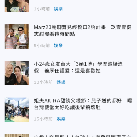
1小時前
娛樂
Marz23暢聊育兒經鬆口2胎計畫 玖壹壹健
志甜曝婚禮時間點
9小時前
娛樂
小24歲女友台大「3碩1博」學歷遭疑造
假 姜厚任護愛：還是喜歡她
10小時前
娛樂
姐夫AKIRA甜談父親節：兒子送的都好 曝
台灣便當太好吃讓後輩搞壞肚
15小時前
娛樂