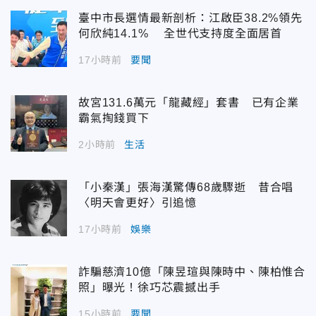
臺中市長選情最新剖析：江啟臣38.2%領先
何欣純14.1% 全世代支持度全面居首
17小時前
要聞
故宮131.6萬元「龍藏經」套書 已有企業
霸氣掏錢買下
2小時前
生活
「小秦漢」張海漢驚傳68歲驟逝 昔合唱
〈明天會更好〉引追憶
17小時前
娛樂
詐騙慈濟10億「陳昱瑄與陳時中、陳柏惟合
照」曝光！徐巧芯震撼出手
15小時前
要聞