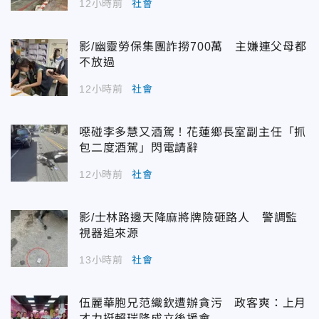
12小時前
社會
影/幽靈勞保集團詐撈700萬 主嫌連父母都
不放過
12小時前
社會
噁碰李多慧又酒駕！花蓮鄉長室副主任「抓
包二度酒駕」閃電請辭
12小時前
社會
影/士林路邊天降麻將牌險砸路人 警調監
視器追來源
13小時前
社會
伍麗華胞兄范織欽遭辦貪污 政客爽：上月
才力挺賴瑞隆成立後援會