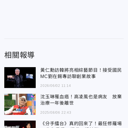
相關報導
黃仁勳訪韓將亮相綜藝節目！接受國民
MC劉在錫專訪聊創業故事
2026/06/02 11:14
沈玉琳罹血癌！高凌風也是病友 放棄
治療一年後離世
2025/08/06 22:43
《分手擂台》真的回來了！最狂修羅場