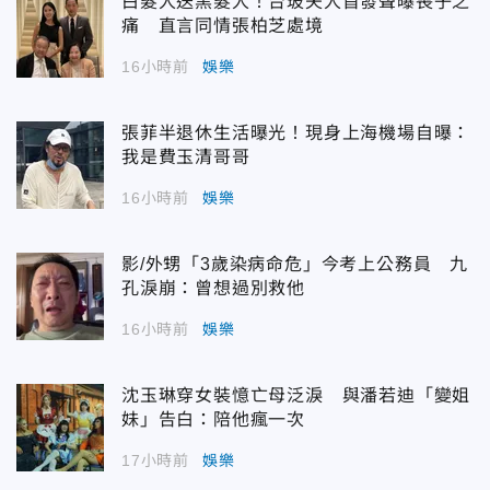
白髮人送黑髮人！台玻夫人首發聲曝喪子之
痛 直言同情張柏芝處境
16小時前
娛樂
張菲半退休生活曝光！現身上海機場自曝：
我是費玉清哥哥
16小時前
娛樂
影/外甥「3歲染病命危」今考上公務員 九
孔淚崩：曾想過別救他
16小時前
娛樂
沈玉琳穿女裝憶亡母泛淚 與潘若迪「變姐
妹」告白：陪他瘋一次
17小時前
娛樂