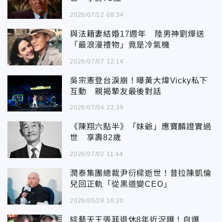
2026/07/12 08:34
與法籍妻結婚17週年 陸男神劉燁送
「最浪漫禮物」竟是冷氣機
2026/07/07 12:14
吳宗憲登台淚崩！曝黃大煒Vicky私下
互動 親揭摯友最後對話
2026/07/04 22:39
《陳翔六點半》「妹爺」應寶麟證實過
世 享壽82歲
2026/07/02 11:44
潤泰集團總裁尹衍樑逝世！昔拉陳凱倫
兒回正軌「從黑道變CEO」
2026/05/28 16:20
綜藝天王張菲退休8年近況曝！自爆