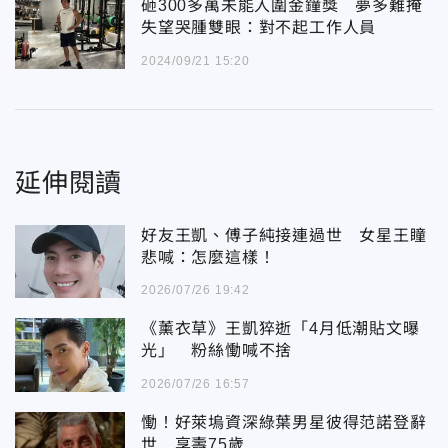
砸300多萬未能入圍金鐘獎 夢多難掩
失望哭腫雙眼：對不起工作人員
2024/09/21 15:20
延伸閱讀
好友王凱、傅子純接連過世 女星王瞳
悲喊：怎麼這樣！
2026/07/26 19:42
《薰衣草》王凱猝逝「4月低潮貼文曝
光」 粉絲慟喊不捨
2026/07/26 16:57
慟！好萊塢資深綠葉男星彼得范諾登辭
世 享壽75歲