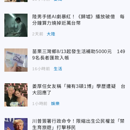
陸男手搓AI劇暴紅！《歸墟》播放破億 每
分鐘算力燒掉近萬台幣
2天前
大陸
苗栗三灣鄉8/13起發生活補助5000元 149
9名長者匯款入帳
16小時前
生活
姜厚任女友稱「擁有3碩1博」學歷遭疑 台
大回應了
1小時前
娛樂
川普簽署行政命令！限縮出生公民權並「禁
生育旅遊」打擊移民