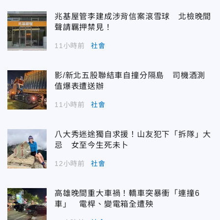
兆基屋管李建成涉背信案滾雪球 北檢晚間
聲請羈押禁見！
11小時前
社會
影/新北五股聯結車自撞分隔島 司機酒測
值爆表遭送辦
11小時前
社會
八大秀迷途獨自求援！山友犯下「拆隊」大
忌 女至今生死未卜
12小時前
社會
高雄晚間重大車禍！轎車突暴衝「連撞6
車」 電桿、變電箱全遭殃