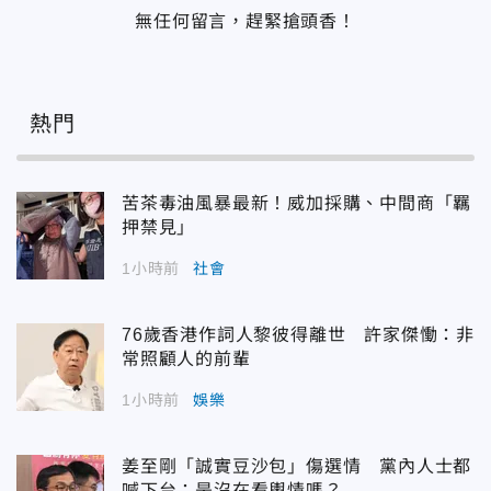
無任何留言，趕緊搶頭香！
熱門
苦茶毒油風暴最新！威加採購、中間商「羈
押禁見」
1小時前
社會
76歲香港作詞人黎彼得離世 許家傑慟：非
常照顧人的前輩
1小時前
娛樂
姜至剛「誠實豆沙包」傷選情 黨內人士都
喊下台：是沒在看輿情嗎？