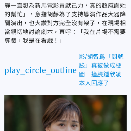
靜一直想為新馬電影貢獻己力，真的超感謝她
的幫忙」，意指胡靜為了支持導演作品大器降
酬演出，也大讚對方完全沒有架子，在現場相
當親切地討論劇本，直呼：「我在片場不需要
導戲，我是在看戲！」
影/胡智爲「問號
臉」真被做成梗
play_circle_outline
圖 撞臉鍾欣凌
本人回應了