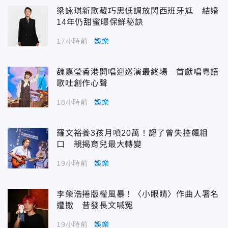
梁詠琪新歌藏巧思低調放閃西班牙尪 結婚
14年仍甜蜜曝保鮮秘訣
17小時前
娛樂
魏嘉瑩香港開唱迎巡演最終場 首獻唱粵語
歌吐創作心聲
18小時前
娛樂
羅文裕養3孩月噴20萬！認了曾失控飆粗
口 親揭育兒最大轉變
19小時前
娛樂
李榮浩捲版權風暴！〈小眼睛〉作曲人署名
遭撤 昔發長文喊冤
19小時前
娛樂