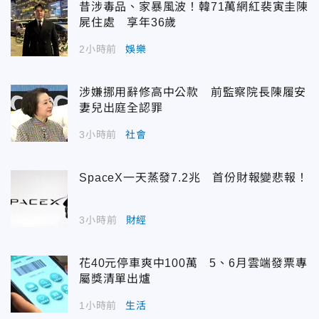
昔涉毒品、家暴風波！韓71萬網紅裴寅圭陳
屍住處 享年36歲
2小時前
娛樂
涉嫌挪用辭修高中公款 前監察院長陳履安
妻兒出庭全認罪
3小時前
社會
SpaceX一天蒸發7.2兆 首份財報變悲報！
3小時前
財經
花40元停車爽中100萬 5、6月雲端發票專
屬獎清單出爐
1小時前
生活