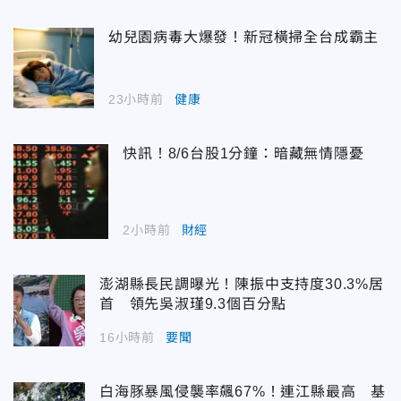
幼兒園病毒大爆發！新冠橫掃全台成霸主
23小時前
健康
快訊！8/6台股1分鐘：暗藏無情隱憂
2小時前
財經
澎湖縣長民調曝光！陳振中支持度30.3%居
首 領先吳淑瑾9.3個百分點
16小時前
要聞
白海豚暴風侵襲率飆67%！連江縣最高 基