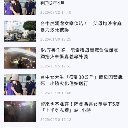
判刑2年4月
2026/07/22 14:40
台中虎媽虐女案偵結！ 父母均涉家庭
暴力致死被訴
2026/01/20 17:25
影/弄丟作業！男童遭母責罵負氣離家
獨搭火車衝嘉義尋外婆
2025/10/15 17:51
台中女大生「瘦到30公斤」遭母囚禁餓
死 出殯火化僅姊送行
2025/10/09 10:48
警來也不准穿！陸虎媽逼女童零下5度
「上半身赤裸」站1小時
2025/02/10 16:12