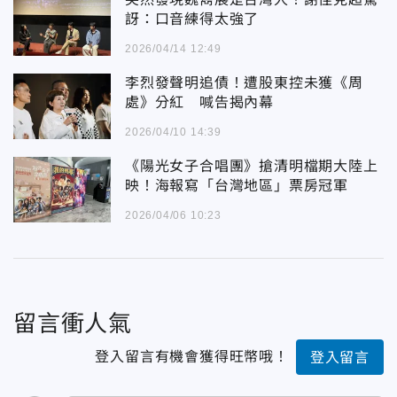
訝：口音練得太強了
2026/04/14 12:49
李烈發聲明追債！遭股東控未獲《周
處》分紅 喊告揭內幕
2026/04/10 14:39
《陽光女子合唱團》搶清明檔期大陸上
映！海報寫「台灣地區」票房冠軍
2026/04/06 10:23
留言衝人氣
登入留言有機會獲得旺幣哦！
登入留言