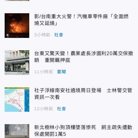
影/台南重大火警！汽機車零件廠「全面燃
燒又延燒」
3小時前
社會
台東又驚天變！農業處長涉圖利20萬交保撤
銷 重開羈押庭
11小時前
要聞
社子浮線南安社遶境周日登場 士林警交管
資訊一次看
12小時前
社會
新北樹林小狗頂樓墜落慘死 飼主疏失遭動
保處開罰1萬5