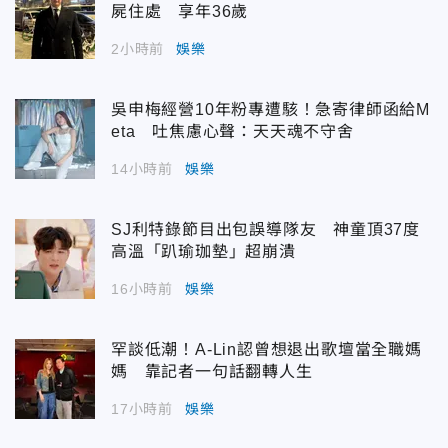
屍住處 享年36歲
2小時前
娛樂
吳申梅經營10年粉專遭駭！急寄律師函給M
eta 吐焦慮心聲：天天魂不守舍
14小時前
娛樂
SJ利特錄節目出包誤導隊友 神童頂37度
高溫「趴瑜珈墊」超崩潰
16小時前
娛樂
罕談低潮！A-Lin認曾想退出歌壇當全職媽
媽 靠記者一句話翻轉人生
17小時前
娛樂