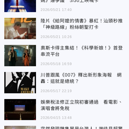
媽》爆爭議 5/30上映喊卡
2026/05/21 17:40
陸片《給阿嬤的情書》暴紅！汕頭秒推
「神級路線」粉絲朝聖打卡
2026/05/21 10:26
奧斯卡得主集結！《科學新娘！》首登
串流平台
2026/05/18 16:59
川普跟風《007》釋出新形象海報 網
轟：這就是總統？
2026/05/17 22:19
娛樂稅法修正立院初審通過 看電影、
演唱會將免稅
2026/04/15 13:48
突然發現魏雋展是台灣人！謝佳見超驚