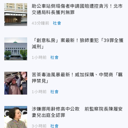
助公車站倒塌傷者申請國賠遭控貪污！北市
交通局科長獲判無罪
43分鐘前
社會
「創意私房」案最新！狼師重犯「39罪全獲
減刑」
1小時前
社會
苦茶毒油風暴最新！威加採購、中間商「羈
押禁見」
1小時前
社會
涉嫌挪用辭修高中公款 前監察院長陳履安
妻兒出庭全認罪
3小時前
社會