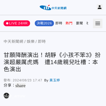
LIVE 24HR
決戰2026
即時
熱門
要聞
社會
娛樂
中天新聞網
娛樂
即時
甘願降酬演出！胡靜《小孩不笨3》扮
演超嚴厲虎媽 遭14歲親兒吐槽：本
色演出
發布:
2024/08/23 17:47
By
黃玉婷
share
分享：
play_arrow