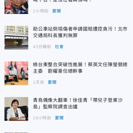
2小時前
要聞
助公車站倒塌傷者申請國賠遭控貪污！北市
交通局科長獲判無罪
43分鐘前
社會
綠台東整合突破性進展！蔡英文任陳瑩競總
主委 劉櫂豪任總幹事
1天前
要聞
青鳥偶像大翻車！徐佳青「帶兒子登東沙
島」監察院調查出爐
19小時前
要聞