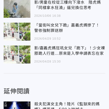
影/男童在校從三樓向下潑水 陸虎媽
「同樣拿水狂澆」逼兒換位思考
2024/10/06 16:38
「當街叫女兒下跪」嘉義虎媽慘了！
警依強制罪送辦
2024/04/29 10:52
影/嘉義虎媽狂吼女兒「跪下」！少女裸
膝跪人行道…原來是入學申請表忘在家
2024/04/28 15:30
延伸閱讀
殺夫犯演女主角！陸片《監獄來的媽