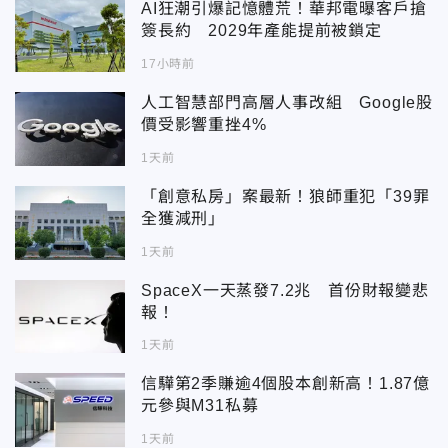
AI狂潮引爆記憶體荒！華邦電曝客戶搶
簽長約 2029年產能提前被鎖定
17小時前
人工智慧部門高層人事改組 Google股
價受影響重挫4%
1天前
「創意私房」案最新！狼師重犯「39罪
全獲減刑」
1天前
SpaceX一天蒸發7.2兆 首份財報變悲
報！
1天前
信驊第2季賺逾4個股本創新高！1.87億
元參與M31私募
1天前