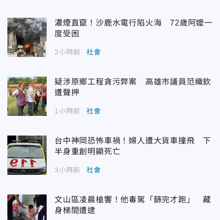
濃煙直竄！沙鹿水電行陷火海 72歲阿嬤一
度受困
2小時前
社會
疑涉原鄉工程貪污弊案 高雄市議員范織欽
遭聲押
1小時前
社會
台中神岡恐怖車禍！婦人遭大貨車撞飛 下
半身重創明顯死亡
3小時前
社會
文山區凌晨槍響！他毒駕「篩完才跑」 藏
身梯間遭逮