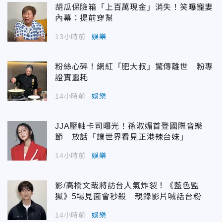
胡瓜保險箱「上百萬現金」消失！笑曝寵妻
內幕：提前穿幫
13小時前
娛樂
粉絲心碎！網紅「肥大叔」驚傳離世 粉專
證實噩耗
14小時前
娛樂
JJA壓軸卡司曝光！孫淑媚首登國際音樂
節 放話「讓世界看見正港辣台妹」
14小時前
娛樂
影/高橋文哉將訪台人氣炸裂！《藍色監
獄》5場見面會秒殺 親錄影片喊話台粉
14小時前
娛樂