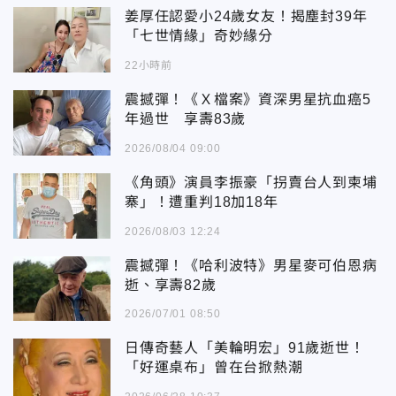
姜厚任認愛小24歲女友！揭塵封39年
「七世情緣」奇妙緣分
22小時前
震撼彈！《Ｘ檔案》資深男星抗血癌5
年過世 享壽83歲
2026/08/04 09:00
《角頭》演員李振豪「拐賣台人到柬埔
寨」！遭重判18加18年
2026/08/03 12:24
震撼彈！《哈利波特》男星麥可伯恩病
逝、享壽82歲
2026/07/01 08:50
日傳奇藝人「美輪明宏」91歲逝世！
「好運桌布」曾在台掀熱潮