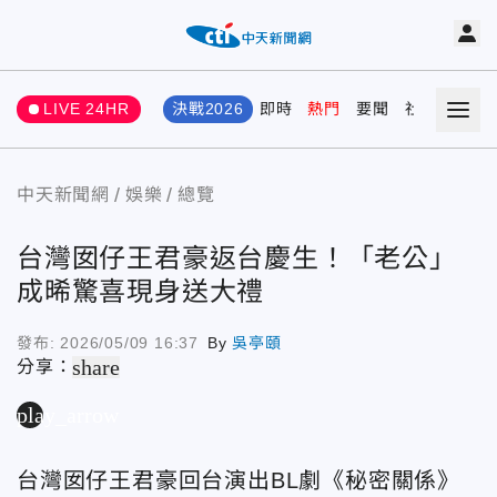
LIVE 24HR
決戰2026
即時
熱門
要聞
社會
娛樂
中天新聞網
娛樂
總覽
台灣囡仔王君豪返台慶生！「老公」
成晞驚喜現身送大禮
發布:
2026/05/09 16:37
By
吳亭頤
share
分享：
play_arrow
台灣囡仔王君豪回台演出BL劇《秘密關係》