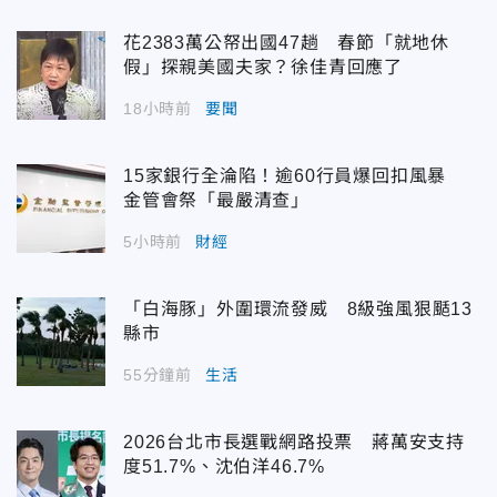
花2383萬公帑出國47趟 春節「就地休
假」探親美國夫家？徐佳青回應了
18小時前
要聞
15家銀行全淪陷！逾60行員爆回扣風暴
金管會祭「最嚴清查」
5小時前
財經
「白海豚」外圍環流發威 8級強風狠颳13
縣市
55分鐘前
生活
2026台北市長選戰網路投票 蔣萬安支持
度51.7%、沈伯洋46.7%