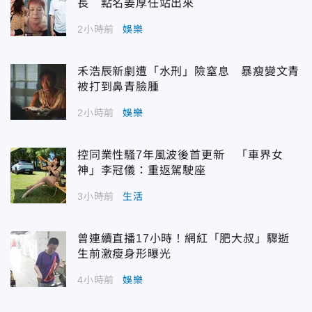
長 點名姜厚任站出來
2小時前
娛樂
禾浩辰新劇遭「水刑」險窒息 暴瘦變文青
被打到鼻青臉腫
2小時前
娛樂
控同業性騷7年風波後首更新 「車界女
神」李冠儀：重返駕駛座
3小時前
生活
曾連續直播17小時！網紅「肥大叔」驟逝
生前激瘦身形曝光
4小時前
娛樂