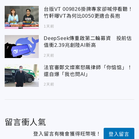
台版VT 009826掛牌專家卻喊停看聽！
竹軒曝VT為何比0050更適合長抱
1天前
DeepSeek傳重啟第二輪募資 投前估
值衝2.39兆創陸AI新高
2天前
法官審鄭文燦案怒飆律師「你惦惦」！
還自爆「我也問AI」
2天前
留言衝人氣
登入留言有機會獲得旺幣哦！
登入留言