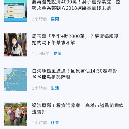
要再選先說清4000萬！吳子嘉秀票據 控
鄭永金為鄭朝方2018選縣長籌錢未還
2小時前
要聞
周玉蔻「坐牢+賠2000萬」？張淑娟親曝：
她約喝下午茶求和解
14小時前
要聞
白海豚颱風進逼！氣象署估14:30發海警
爸爸節馬祖恐陸警
1小時前
生活
疑涉原鄉工程貪污弊案 高雄市議員范織欽
遭聲押
1小時前
社會