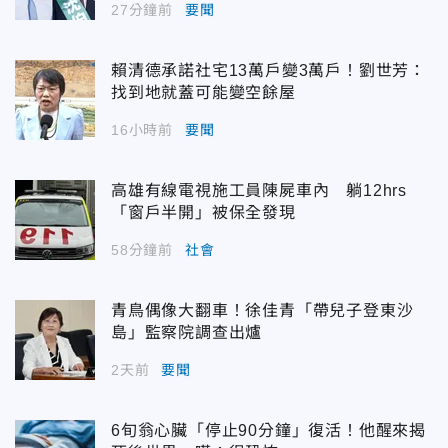
27分鐘前
要聞
賴清德承諾社宅13萬戶變3萬戶！劉世芳：
找到地就蓋可能變空餘屋
16小時前
要聞
高雄有線電視施工員陳屍車內 躺12hrs
「窗戶半開」被保全發現
58分鐘前
社會
青鳥偶像大翻車！徐佳青「帶兒子登東沙
島」監察院調查出爐
2天前
要聞
6旬翁心臟「停止90分鐘」復活！他醒來揭