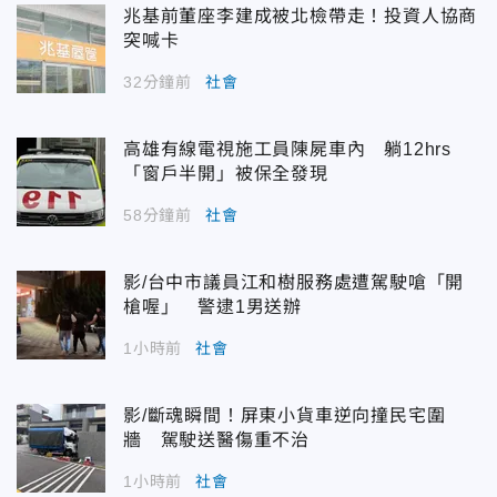
兆基前董座李建成被北檢帶走！投資人協商
突喊卡
32分鐘前
社會
高雄有線電視施工員陳屍車內 躺12hrs
「窗戶半開」被保全發現
58分鐘前
社會
影/台中市議員江和樹服務處遭駕駛嗆「開
槍喔」 警逮1男送辦
1小時前
社會
影/斷魂瞬間！屏東小貨車逆向撞民宅圍
牆 駕駛送醫傷重不治
1小時前
社會