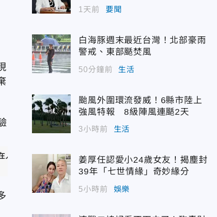
1天前
要聞
白海豚週末最近台灣！北部豪雨
警戒、東部颳焚風
現
50分鐘前
生活
棄
颱風外圍環流發威！6縣市陸上
強風特報 8級陣風連颳2天
3小時前
生活
在人類臨床試驗中都無法證明有效。
姜厚任認愛小24歲女友！揭塵封
39年「七世情緣」奇妙緣分
5小時前
娛樂
多