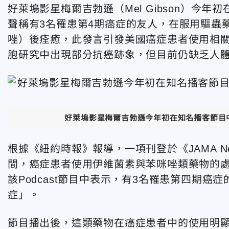
好萊塢影星梅爾吉勃遜（Mel Gibson）今年初在知名
聲稱有3名罹患第4期癌症的友人，在服用驅蟲藥iver
唑）後
痊癒，此發言引發美國癌症患者使用相
胞研究中出現部分抗癌跡象，但目前仍缺乏人
好萊塢影星梅爾吉勃遜今年初在知名播客節目中，聲
根據《紐約時報》報導，一項刊登於《JAMA Net
間，癌症患者使用伊維菌素與苯咪唑類藥物的處
該Podcast節目中表示，有3名罹患第四期
症」。
節目播出後，這類藥物在癌症患者中的使用明顯