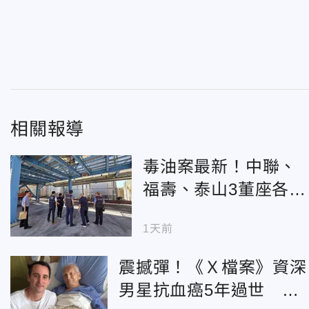
相關報導
毒油案最新！中聯、
福壽、泰山3董座各再
加保300萬
1天前
震撼彈！《Ｘ檔案》資深
男星抗血癌5年過世 享