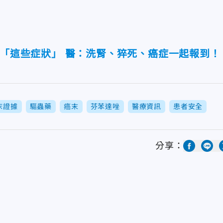
併「這些症狀」 醫：洗腎、猝死、癌症一起報到！
床證據
驅蟲藥
癌末
芬苯達唑
醫療資訊
患者安全
分享：