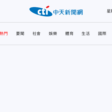
星
熱門
要聞
社會
娛樂
體育
生活
國際