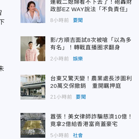
連戰二媳婦看不下去了！砲轟財
政部EZ WAY說法「不負責任」
智
8小時前
要聞
下
影/方順吉面試8次被嗆「以為多
有名」！轉戰直播圈求翻身
2小時前
娛樂
未
台東又驚天變！農業處長涉圖利
20萬交保撤銷 重開羈押庭
21小時前
要聞
囂張！美女律師詐騙慈濟10億！
竟拿2億給香港富商蓋豪宅
5小時前
社會