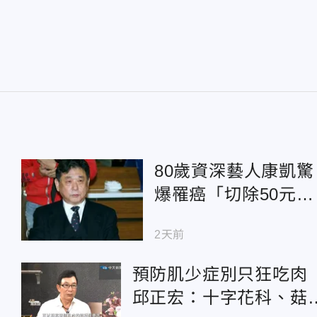
80歲資深藝人康凱驚
爆罹癌「切除50元大
腫瘤」！術後近況曝
2天前
光
預防肌少症別只狂吃肉
邱正宏：十字花科、菇