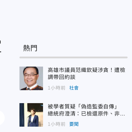
買
熱門
高雄市議員范織欽疑涉貪！遭檢
調帶回約談
1小時前
社會
被學者質疑「偽造監委自傳」
總統府澄清：已檢還原件、非府
方提供
1小時前
要聞