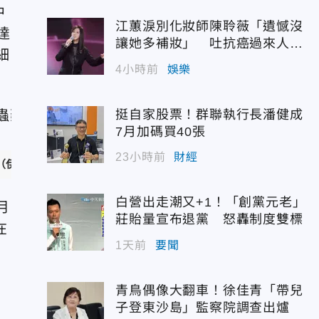
中
江蕙淚別化妝師陳聆薇「遺憾沒
達
讓她多補妝」 吐抗癌過來人心
細
聲
4小時前
娛樂
挺自家股票！群聯執行長潘健成
7月加碼買40張
23小時前
財經
維菌素）與fenbendazole（芬苯達唑）後痊癒。
(圖/采昌國
白營出走潮又+1！「創黨元老」
月
莊貽量宣布退黨 怒轟制度雙標
在
1天前
要聞
青鳥偶像大翻車！徐佳青「帶兒
子登東沙島」監察院調查出爐