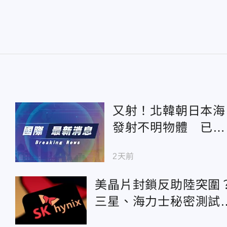
又射！北韓朝日本海
發射不明物體 已落
入日本專屬經濟區外
2天前
美晶片封鎖反助陸突圍
三星、海力士秘密測試
「中微半導體」設備