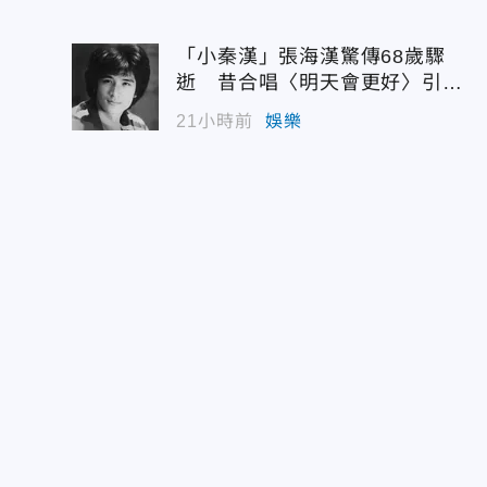
「小秦漢」張海漢驚傳68歲驟
逝 昔合唱〈明天會更好〉引追
憶
21小時前
娛樂