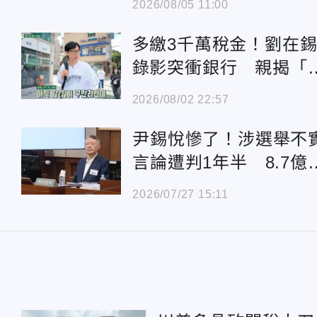
2026/08/05 11:00
多繳3千萬稅金！劉在
錄影突衝銀行 親揭「
查稅」狠招
2026/08/02 22:57
尹錫悅慘了！涉選舉不
言論遭判1年半 8.7億
助恐被追回
2026/07/27 15:11