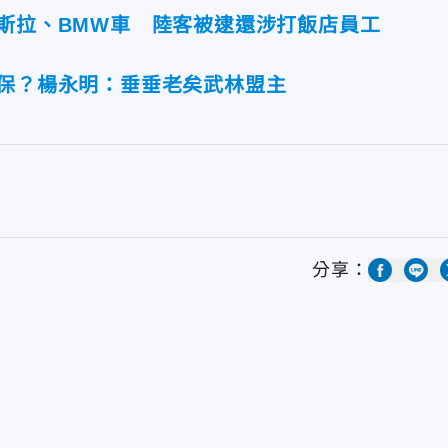
特斯拉、BMW車 陸客被逮還涉打飯店員工
難保？楊永明：垂垂老矣武林盟主
分享：