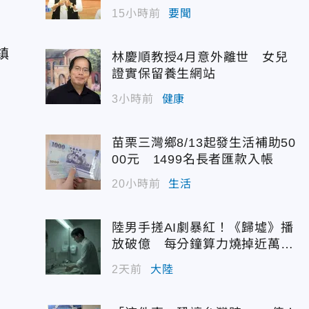
度曝光
長
15小時前
要聞
鎮
林慶順教授4月意外離世 女兒
，
證實保留養生網站
，
3小時前
健康
苗栗三灣鄉8/13起發生活補助50
00元 1499名長者匯款入帳
20小時前
生活
陸男手搓AI劇暴紅！《歸墟》播
放破億 每分鐘算力燒掉近萬台
幣
2天前
大陸