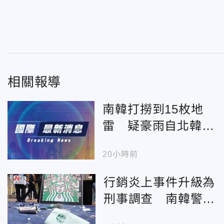
相關報導
南韓打撈到15枚地
雷 疑豪雨自北韓沖
漂至沿岸
20小時前
行銷炎上事件升級為
刑事調查 南韓警方
今搜索星巴克總部