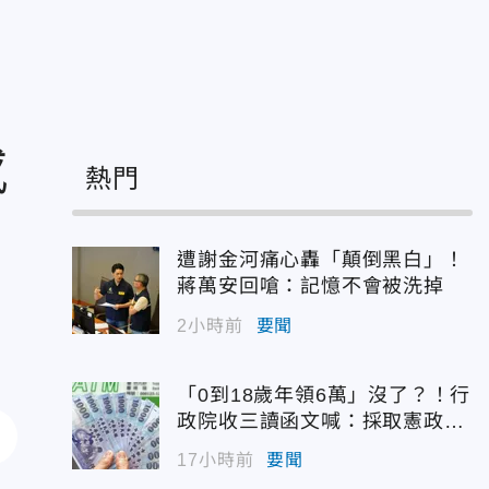
感
熱門
遭謝金河痛心轟「顛倒黑白」！
蔣萬安回嗆：記憶不會被洗掉
2小時前
要聞
「0到18歲年領6萬」沒了？！行
政院收三讀函文喊：採取憲政作
為
17小時前
要聞