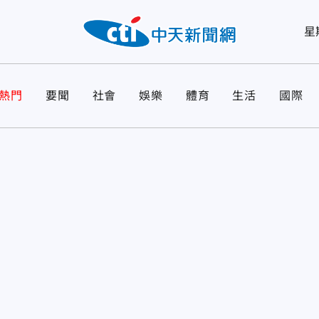
星
熱門
要聞
社會
娛樂
體育
生活
國際