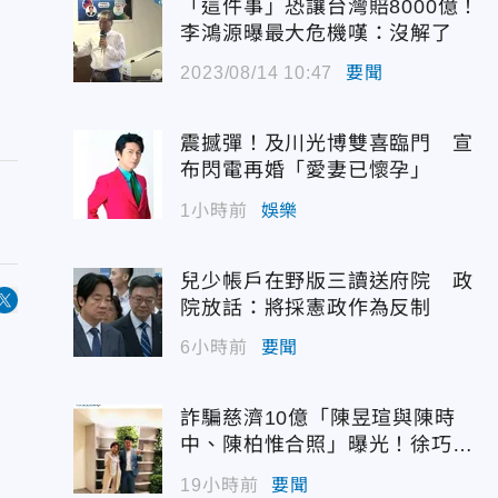
「這件事」恐讓台灣賠8000億！
李鴻源曝最大危機嘆：沒解了
2023/08/14 10:47
要聞
震撼彈！及川光博雙喜臨門 宣
布閃電再婚「愛妻已懷孕」
1小時前
娛樂
兒少帳戶在野版三讀送府院 政
院放話：將採憲政作為反制
6小時前
要聞
詐騙慈濟10億「陳昱瑄與陳時
中、陳柏惟合照」曝光！徐巧芯
震撼出手
19小時前
要聞