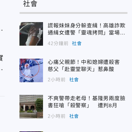
社會
錫
謊報妹妹身分躲查緝！高雄詐欺
防
通緝女遭警「靈魂拷問」當場認
栽
42分鐘前
社會
實
心痛父親節！中和媳婦遭殺害
補
慈父「赴靈堂聊天」惹鼻酸
2小時前
社會
不爽警帶走老母！基隆男兩度臉
書狂嗆「殺警察」 遭判8月
2小時前
社會