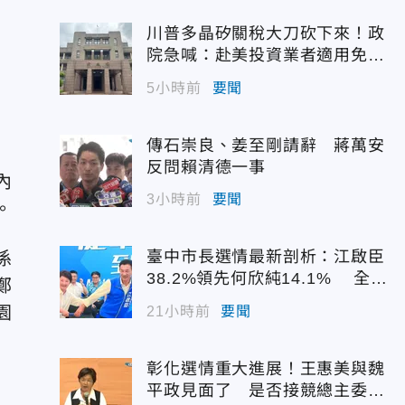
問
川普多晶矽關稅大刀砍下來！政
院急喊：赴美投資業者適用免稅
配額
5小時前
要聞
傳石崇良、姜至剛請辭 蔣萬安
反問賴清德一事
內
3小時前
要聞
。
臺中市長選情最新剖析：江啟臣
係
38.2%領先何欣純14.1% 全世
鄭
代支持度全面居首
園
21小時前
要聞
然
彰化選情重大進展！王惠美與魏
平政見面了 是否接競總主委態