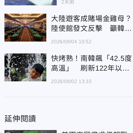
2天前
大陸遊客成賭場金雞母？
陸使館發文反擊 籲韓方
停止招攬賭博
2026/08/04 10:52
快烤熟！南韓飆「42.5度
高溫」 刷新122年以來
最熱紀錄
2026/08/02 13:33
延伸閱讀