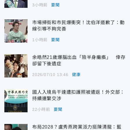
3小時前
要聞
市場掃街和市民爆衝突！沈伯洋道歉了：動
線引導不夠完善
1小時前
要聞
余皓然21歲爆腦出血「險半身癱瘓」 倖存
卻留下後遺症
2026/07/10 13:46
健康
國人入境烏干達遭扣護照被遣返！外交部：
持續連繫交涉
22小時前
要聞
布局2028？盧秀燕跨黨派力挺陳清龍：藍