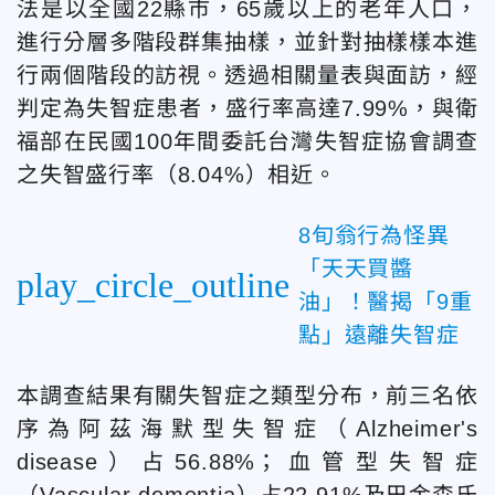
法是以全國22縣市，65歲以上的老年人口，
進行分層多階段群集抽樣，並針對抽樣樣本進
行兩個階段的訪視。透過相關量表與面訪，經
判定為失智症患者，盛行率高達7.99%，與衛
福部在民國100年間委託台灣失智症協會調查
之失智盛行率（8.04%）相近。
8旬翁行為怪異
「天天買醬
play_circle_outline
油」！醫揭「9重
點」遠離失智症
本調查結果有關失智症之類型分布，前三名依
序為阿茲海默型失智症（Alzheimer's
disease）占56.88%；血管型失智症
（Vascular dementia）占22.91%及巴金森氏