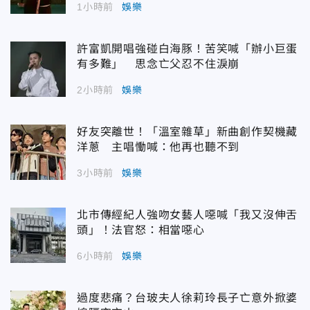
1小時前
娛樂
許富凱開唱強碰白海豚！苦笑喊「辦小巨蛋
有多難」 思念亡父忍不住淚崩
2小時前
娛樂
好友突離世！「溫室雜草」新曲創作契機藏
洋蔥 主唱慟喊：他再也聽不到
3小時前
娛樂
北市傳經紀人強吻女藝人噁喊「我又沒伸舌
頭」！法官怒：相當噁心
6小時前
娛樂
過度悲痛？台玻夫人徐莉玲長子亡意外掀婆