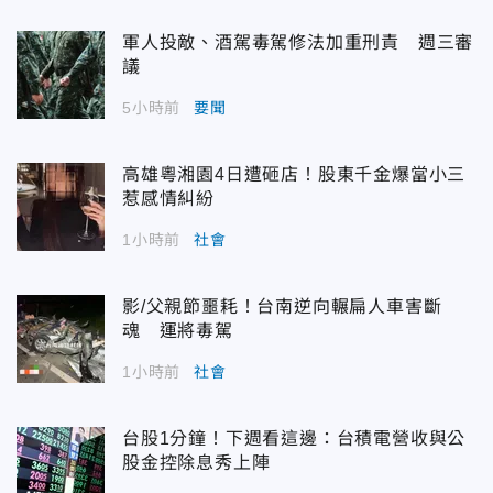
軍人投敵、酒駕毒駕修法加重刑責 週三審
議
5小時前
要聞
高雄粵湘園4日遭砸店！股東千金爆當小三
惹感情糾紛
1小時前
社會
影/父親節噩耗！台南逆向輾扁人車害斷
魂 運將毒駕
1小時前
社會
台股1分鐘！下週看這邊：台積電營收與公
股金控除息秀上陣