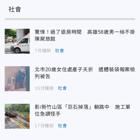
社會
驚悚！過了退房時間 高雄58歲男一絲不掛
陳屍旅館
7分鐘前
社會
北市20歲女住處產子夭折 遺體裝袋報案檢
列被告
15分鐘前
社會
影/新竹山區「巨石掉落」躺路中 施工單
位急調怪手
17分鐘前
社會