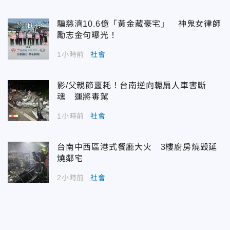
騙慈濟10.6億「黃金藏豪宅」 神鬼女律師
勵志金句曝光！
1小時前
社會
影/父親節噩耗！台南逆向輾扁人車害斷
魂 運將毒駕
1小時前
社會
台南中西區港式餐廳大火 3樓廚房燒毀延
燒鄰宅
2小時前
社會