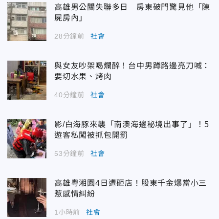
高雄男公關失聯多日 房東破門驚見他「陳
屍房內」
28分鐘前
社會
與女友吵架喝爛醉！台中男蹲路邊亮刀喊：
要切水果、烤肉
40分鐘前
社會
影/白海豚來襲「南澳海邊秘境出事了」！5
遊客私闖被抓包開罰
53分鐘前
社會
高雄粵湘園4日遭砸店！股東千金爆當小三
惹感情糾紛
1小時前
社會