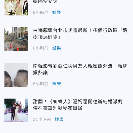
媳隔空交火
6小時前
娛樂
白海豚襲台北市災情最新！多個行政區「路
樹接連倒塌」
6小時前
娛樂
南韓影帝劉亞仁與男友人親密照外流 韓網
掀熱議
6小時前
娛樂
甜翻！《蜘蛛人》湯姆霍蘭德辦結婚派對
傳在豪華別墅秘密舉辦
21小時前
娛樂