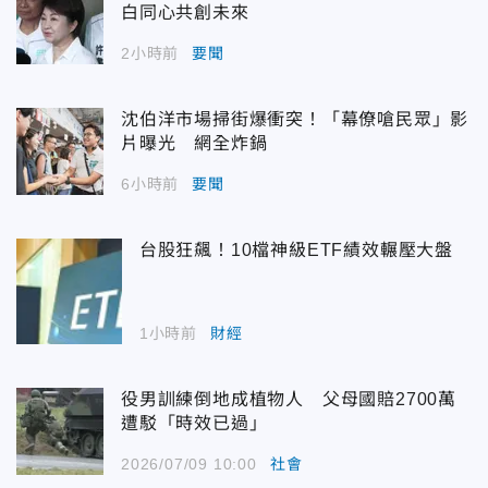
白同心共創未來
2小時前
要聞
沈伯洋市場掃街爆衝突！「幕僚嗆民眾」影
片曝光 網全炸鍋
6小時前
要聞
台股狂飆！10檔神級ETF績效輾壓大盤
1小時前
財經
役男訓練倒地成植物人 父母國賠2700萬
遭駁「時效已過」
2026/07/09 10:00
社會