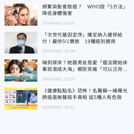
頻繁染髮會致癌？ WHO授「5方法」
降低身體傷害
2024/03/22 11:05
「次世代基因定序」確定納入健保給
付！最快5/1實施 19種癌別適用
2024/03/22 10:38
嗨到尿床？她跟男友恩愛「還沒開始床
單就濕成大海」鄉民笑瘋「可以泛舟
了」
2024/03/21 22:53
《健康點點名》恐怖！名醫蘇一峰曝光
肺癌是無聲殺手真相 這5種人有危險
2024/03/21 20:31