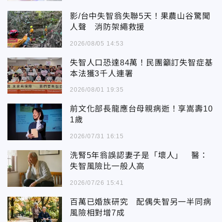
影/台中失智翁失聯5天！果農山谷驚聞
人聲 消防架繩救援
2026/08/05 14:53
失智人口恐達84萬！民團籲訂失智症基
本法獲3千人連署
2026/08/01 19:35
前文化部長龍應台母親病逝！享嵩壽10
1歲
2026/07/31 16:15
洗腎5年翁誤認妻子是「壞人」 醫：
失智風險比一般人高
2026/07/26 15:41
百萬已婚族研究 配偶失智另一半同病
風險相對增7成