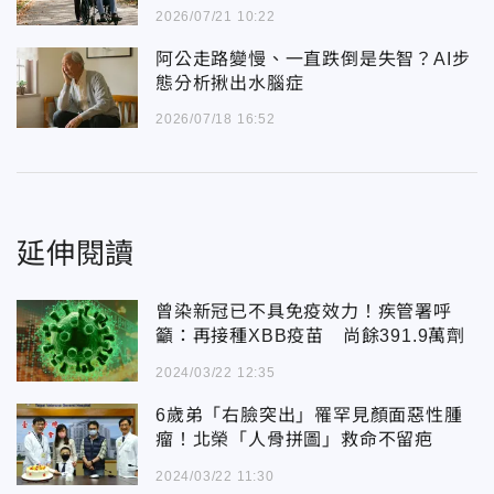
2026/07/21 10:22
阿公走路變慢、一直跌倒是失智？AI步
態分析揪出水腦症
2026/07/18 16:52
延伸閱讀
曾染新冠已不具免疫效力！疾管署呼
籲：再接種XBB疫苗 尚餘391.9萬劑
2024/03/22 12:35
6歲弟「右臉突出」罹罕見顏面惡性腫
瘤！北榮「人骨拼圖」救命不留疤
2024/03/22 11:30