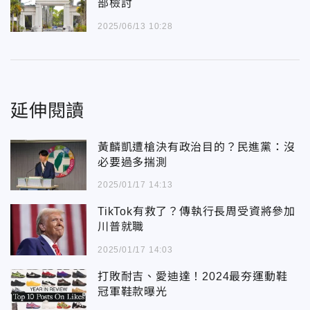
部檢討
2025/06/13 10:28
延伸閱讀
黃麟凱遭槍決有政治目的？民進黨：沒
必要過多揣測
2025/01/17 14:13
TikTok有救了？傳執行長周受資將參加
川普就職
2025/01/17 14:03
打敗耐吉、愛迪達！2024最夯運動鞋
冠軍鞋款曝光