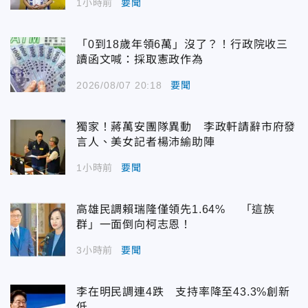
1小時前
要聞
「0到18歲年領6萬」沒了？！行政院收三
讀函文喊：採取憲政作為
2026/08/07 20:18
要聞
獨家！蔣萬安團隊異動 李政軒請辭市府發
言人、美女記者楊沛緰助陣
1小時前
要聞
高雄民調賴瑞隆僅領先1.64% 「這族
群」一面倒向柯志恩！
3小時前
要聞
李在明民調連4跌 支持率降至43.3%創新
低