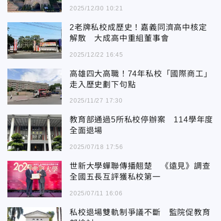
2025/12/30 10:21
2老牌私校成歷史！嘉義同濟高中核定
解散 大成高中重組董事會
2025/12/22 16:45
高雄四大高職！74年私校「國際商工」
走入歷史劃下句點
2025/11/27 17:30
教育部通過5所私校停辦案 114學年度
全面退場
2025/07/18 17:56
世新大學蟬聯傳播翹楚 《遠見》調查
全國五長互評獲私校第一
2025/07/11 16:06
私校退場雙軌制爭議不斷 監院促教育