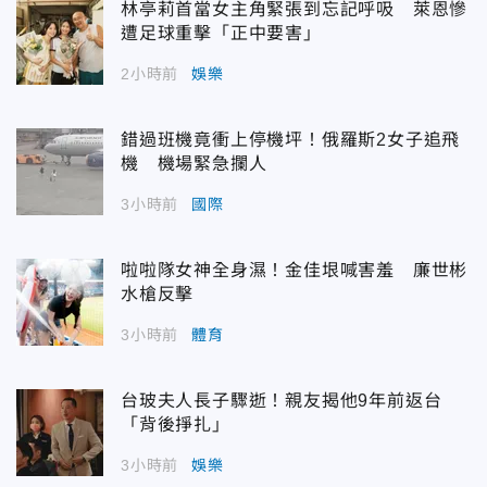
林亭莉首當女主角緊張到忘記呼吸 萊恩慘
遭足球重擊「正中要害」
2小時前
娛樂
錯過班機竟衝上停機坪！俄羅斯2女子追飛
機 機場緊急攔人
3小時前
國際
啦啦隊女神全身濕！金佳垠喊害羞 廉世彬
水槍反擊
3小時前
體育
台玻夫人長子驟逝！親友揭他9年前返台
「背後掙扎」
3小時前
娛樂