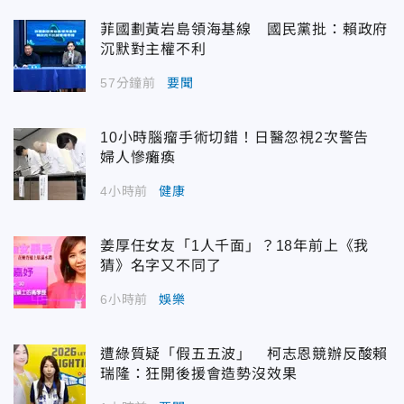
菲國劃黃岩島領海基線 國民黨批：賴政府
沉默對主權不利
57分鐘前
要聞
10小時腦瘤手術切錯！日醫忽視2次警告
婦人慘癱瘓
4小時前
健康
姜厚任女友「1人千面」？18年前上《我
猜》名字又不同了
6小時前
娛樂
遭綠質疑「假五五波」 柯志恩競辦反酸賴
瑞隆：狂開後援會造勢沒效果