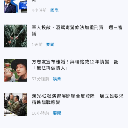
4小時前
國際
軍人投敵、酒駕毒駕修法加重刑責 週三審
議
1天前
要聞
方志友宣布離婚！與楊銘威12年情變 認
「無法再做情人」
57分鐘前
娛樂
漢光42號演習展開聯合反登陸 顧立雄要求
精進臨戰應變
18小時前
要聞