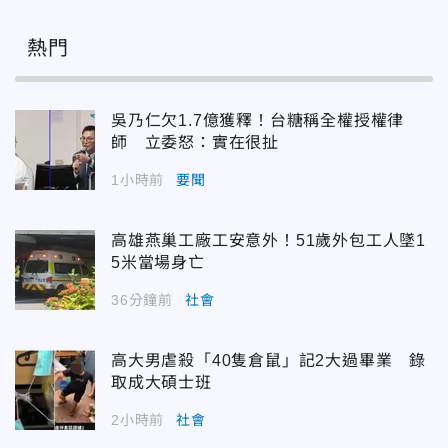
熱門
吳乃仁欠1.7億獲釋！台糖稱全權授權律
師 立委怒：實在很扯
1小時前
要聞
高雄燕巢工廠工安意外！51歲外包工人墜1
5米當場身亡
36分鐘前
社會
高大男虐殺「40隻倉鼠」記2大過畢業 錄
取成大碩士班
2小時前
社會