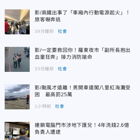
影/高鐵出事了「車廂內行動電源起火」！
旅客嚇奔逃
39分鐘前
社會
影/一定要救回你！羅東夜市「副所長抱出
血童狂奔」接力消防搶命
33分鐘前
社會
影/颱風才遠離！男開車違闖八里紅海灘受
困 最高罰25萬
1小時前
社會
連鎖電腦門市涉地下匯兌！4年洗錢2.6億
負責人遭逮