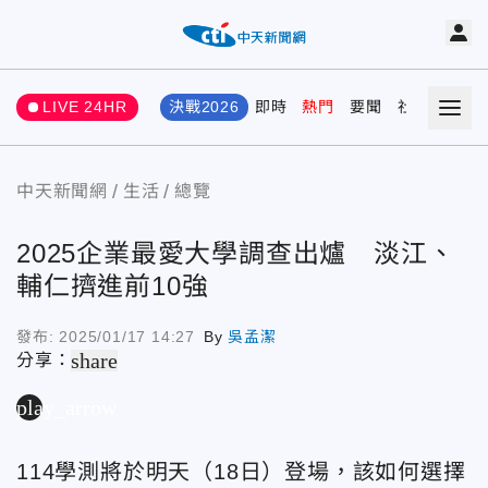
LIVE 24HR
決戰2026
即時
熱門
要聞
社會
娛樂
中天新聞網
生活
總覽
2025企業最愛大學調查出爐 淡江、
輔仁擠進前10強
發布:
2025/01/17 14:27
By
吳孟潔
share
分享：
play_arrow
114學測將於明天（18日）登場，該如何選擇