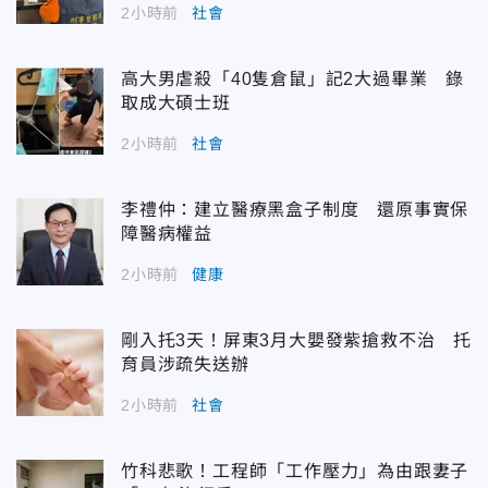
2小時前
社會
高大男虐殺「40隻倉鼠」記2大過畢業 錄
取成大碩士班
2小時前
社會
李禮仲：建立醫療黑盒子制度 還原事實保
障醫病權益
2小時前
健康
剛入托3天！屏東3月大嬰發紫搶救不治 托
育員涉疏失送辦
2小時前
社會
竹科悲歌！工程師「工作壓力」為由跟妻子