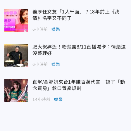
姜厚任女友「1人千面」？18年前上《我
猜》名字又不同了
6小時前
娛樂
肥大叔猝逝！粉絲團8/11直播喊卡：情緒還
沒整理好
6小時前
娛樂
直擊/金娜妍來台1年賺百萬代言 認了「動
念買房」鬆口置產規劃
14小時前
娛樂