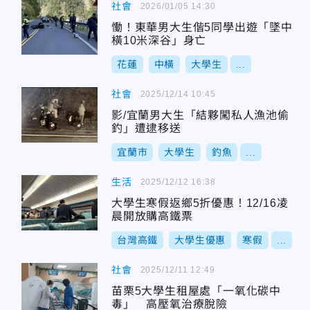
社會
2026/01/05 14:30
慟！東華男大生偕5同學出遊「墜中
橫10米深谷」身亡
花蓮
中橫
大學生
...
社會
2025/12/14 10:45
影/宜蘭男大生「結夥闖私人漁池偷
釣」遭逮移送
宜蘭市
大學生
釣魚
...
生活
2025/12/12 16:38
大學生寒假返鄉5折優惠！12/16凌
晨開放購高鐵票
台灣高鐵
大學生優惠
寒假
...
社會
2025/12/11 12:49
苗栗5大學生租屋處「一氧化碳中
毒」 高壓氧治療脫險