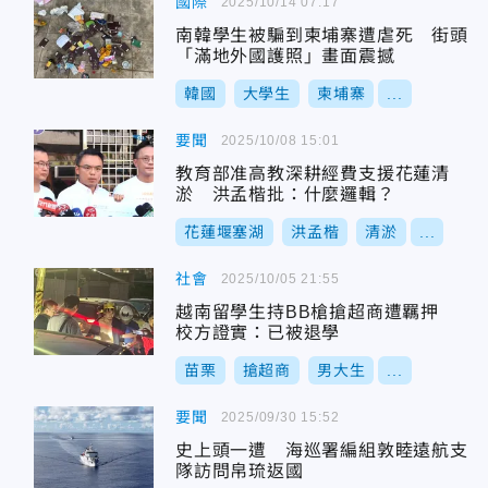
國際
2025/10/14 07:17
南韓學生被騙到柬埔寨遭虐死 街頭
「滿地外國護照」畫面震撼
韓國
大學生
柬埔寨
...
要聞
2025/10/08 15:01
教育部准高教深耕經費支援花蓮清
淤 洪孟楷批：什麼邏輯？
花蓮堰塞湖
洪孟楷
清淤
...
社會
2025/10/05 21:55
越南留學生持BB槍搶超商遭羈押
校方證實：已被退學
苗栗
搶超商
男大生
...
要聞
2025/09/30 15:52
史上頭一遭 海巡署編組敦睦遠航支
隊訪問帛琉返國