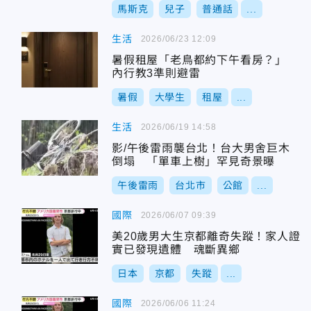
馬斯克
兒子
普通話
...
生活
2026/06/23 12:09
暑假租屋「老鳥都約下午看房？」
內行教3準則避雷
暑假
大學生
租屋
...
生活
2026/06/19 14:58
影/午後雷雨襲台北！台大男舍巨木
倒塌 「單車上樹」罕見奇景曝
午後雷雨
台北市
公館
...
國際
2026/06/07 09:39
美20歲男大生京都離奇失蹤！家人證
實已發現遺體 魂斷異鄉
日本
京都
失蹤
...
國際
2026/06/06 11:24