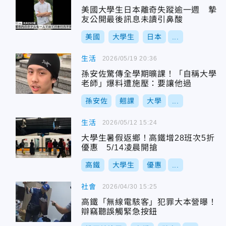
美國大學生日本離奇失蹤逾一週 摯
友公開最後訊息未讀引鼻酸
美國
大學生
日本
...
生活
2026/05/19 20:36
孫安佐驚傳全學期曠課！「自稱大學
老師」爆料遭施壓：要讓他過
孫安佐
翹課
大學
...
生活
2026/05/12 15:24
大學生暑假返鄉！高鐵增28班次5折
優惠 5/14凌晨開搶
高鐵
大學生
優惠
...
社會
2026/04/30 15:25
高鐵「無線電駭客」犯罪大本營曝！
辯竊聽誤觸緊急按鈕