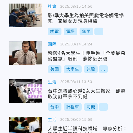
社會
2025/08/15 14:56
影/準大學生為拍美照爬電塔觸電慘
死 家屬女友現身相驗
觸電
電塔
焦屍
...
國際
2025/08/14 14:24
殘殺4名大學生！兇手進「全美最惡
劣監獄」服刑 悲慘近況曝
美國
大學生
兇殺
...
生活
2025/08/11 13:53
台中運將熱心幫2女大生搬家 卻遭
取消訂單拿不到錢
台中
計程車
司機
...
生活
2025/08/09 15:59
大學生近半讀科技領域 專家分析：