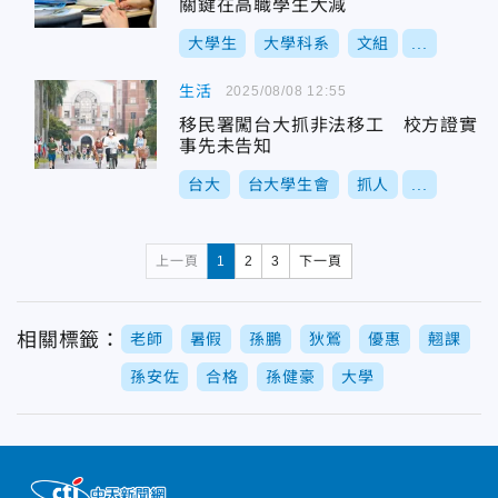
關鍵在高職學生大減
大學生
大學科系
文組
...
生活
2025/08/08 12:55
移民署闖台大抓非法移工 校方證實
事先未告知
台大
台大學生會
抓人
...
上一頁
1
2
3
下一頁
相關標籤：
老師
暑假
孫鵬
狄鶯
優惠
翹課
孫安佐
合格
孫健豪
大學