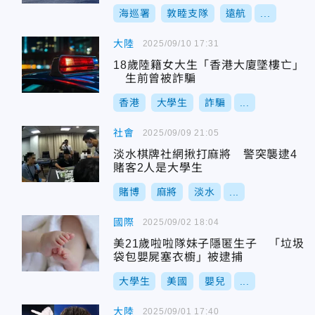
海巡署
敦睦支隊
遠航
...
大陸
2025/09/10 17:31
18歲陸籍女大生「香港大廈墜樓亡」
生前曾被詐騙
香港
大學生
詐騙
...
社會
2025/09/09 21:05
淡水棋牌社網揪打麻將 警突襲逮4
賭客2人是大學生
賭博
麻將
淡水
...
國際
2025/09/02 18:04
美21歲啦啦隊妹子隱匿生子 「垃圾
袋包嬰屍塞衣櫥」被逮捕
大學生
美國
嬰兒
...
大陸
2025/09/01 17:40