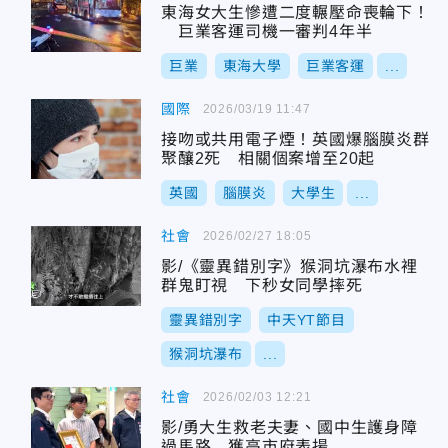
東海女大生慘遭二度輾壓命喪輪下！
巨業客運司機一審判4年半
巨業
東海大學
巨業客運
...
國際
2026/03/19 11:47
接吻或共用電子煙！英國爆腦膜炎群
聚釀2死 相關個案增至20起
英國
腦膜炎
大學生
...
社會
2026/02/27 18:05
影/《靈異錯別字》猴洞坑瀑布水裡
群鬼盯視 下秒女同學摔死
靈異錯別字
中天YT節目
猴洞坑瀑布
...
社會
2026/02/03 12:21
影/勇大生救老夫妻、國中生護身障
過馬路 獲高市府表揚