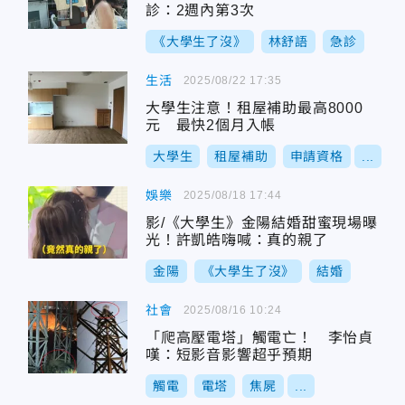
診：2週內第3次
《大學生了沒》
林舒語
急診
生活
2025/08/22 17:35
大學生注意！租屋補助最高8000
元 最快2個月入帳
大學生
租屋補助
申請資格
...
娛樂
2025/08/18 17:44
影/《大學生》金陽結婚甜蜜現場曝
光！許凱皓嗨喊：真的親了
金陽
《大學生了沒》
結婚
社會
2025/08/16 10:24
「爬高壓電塔」觸電亡！ 李怡貞
嘆：短影音影響超乎預期
觸電
電塔
焦屍
...