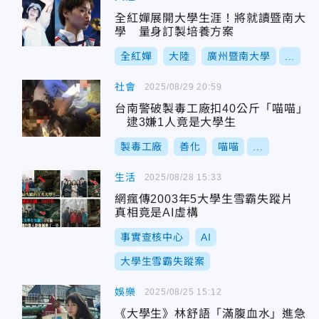
全紅嬋展開大學生涯！將就讀暨南大
學 量身訂製培養方案
全紅嬋
大陸
廣州暨南大學
...
社會
2025/08/29 20:59
台南警破製毒工廠扣40公斤「喵喵」
逮3嫌1人竟是大學生
製毒工廠
善化
喵喵
...
生活
2025/08/28 15:33
網瘋傳2003年5大學生雪霸失蹤片
真相竟是AI虛構
事實查核中心
AI
大學生雪霸失蹤案
娛樂
2025/08/25 15:12
《大學生》林舒語「滿腹血水」進急