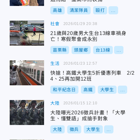
高雄
清潔隊員
毆打
...
社會
2026/01/29 20:38
21歲與20歲男大生台13線車禍身
亡！寒假聚會成永別
苗栗縣
頭屋鄉
台13線
...
生活
2026/01/23 12:57
快搶！高鐵大學生5折優惠列車 2/2
4、25再加開12班
和平紀念日
高鐵
大學生
...
大陸
2026/01/15 12:10
大陸曝光2026徵兵計畫！「大學
生、懂雙語」成搶手對象
大陸
徵兵
大學生
...