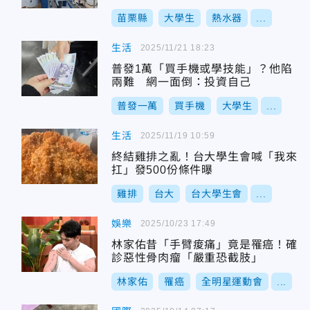
苗栗縣
大學生
熱水器
...
生活
2025/11/21 18:23
普發1萬「買手機或學技能」？他陷
兩難 網一面倒：投資自己
普發一萬
買手機
大學生
...
生活
2025/11/19 10:59
終結雞排之亂！台大學生會喊「我來
扛」發500份條件曝
雞排
台大
台大學生會
...
娛樂
2025/10/23 17:49
林家佑昔「手臂痠痛」竟是罹癌！確
診惡性骨肉瘤「嚴重恐截肢」
林家佑
罹癌
全明星運動會
...