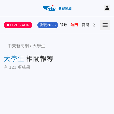
LIVE 24HR
決戰2026
即時
熱門
要聞
社會
娛樂
中天新聞網
大學生
大學生
相關報導
有
123
項結果