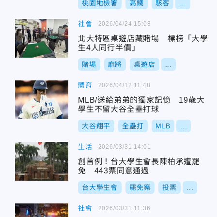
桃園地檢署
高鐵
駭客
...
社會
2026/04/24 15:08
北大特區桌遊店藏賭場 標榜「大學
生4人同行半價」
賭場
麻將
桌遊店
...
體育
2026/04/12 11:48
MLB/送給弟弟的獨家記憶 19歲大
學生不留大谷全壘打球
大谷翔平
全壘打
MLB
...
生活
2026/03/31 14:01
創首例！台大學生會長陳柏承遭罷
免 443票同意通過
台大學生會
罷免案
投票
...
社會
2026/03/31 11:36