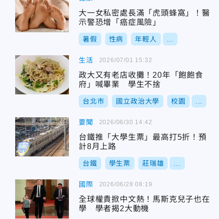
大一女私密處長滿「虎頭蜂窩」！醫
示警恐增「癌症風險」
暑假
性病
年輕人
...
生活
2026/07/01 15:32
政大又有老店收攤！20年「飽飽食
府」喊畢業 學生不捨
台北市
國立政治大學
校園
...
要聞
2026/06/30 14:42
台鐵推「大學生票」最高打5折！預
計8月上路
台鐵
學生票
莊瑞雄
...
國際
2026/06/28 08:19
全球權貴掀中文熱！馬斯克兒子也在
學 學者揭2大動機