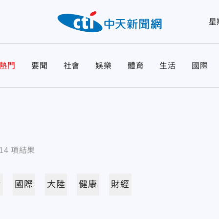
星
熱門
要聞
社會
娛樂
體育
生活
國際
14
項結果
活
國際
大陸
健康
財經