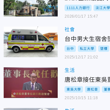
1111人力銀行
淡江大
2026/01/17 15:47
社會
台中男大生宿舍
台中
私立大學
墜樓
2025/12/17 21:02
生活
唐松章接任東吳
東吳大學
唐松章
董
2025/10/15 11:18