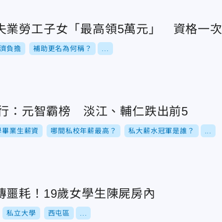
失業勞工子女「最高領5萬元」 資格一
濟負擔
補助更名為何稱？
...
排行：元智霸榜 淡江、輔仁跌出前5
學畢業生薪資
哪間私校年薪最高？
私大薪水冠軍是誰？
...
傳噩耗！19歲女學生陳屍房內
私立大學
西屯區
...