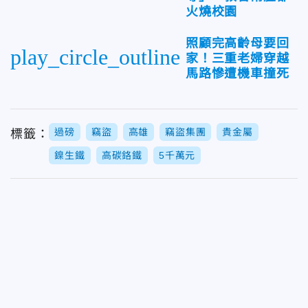
火燒校園
照顧完高齡母要回
play_circle_outline
家！三重老婦穿越
馬路慘遭機車撞死
過磅
竊盜
高雄
竊盜集團
貴金屬
標籤：
鎳生鐵
高碳鉻鐵
5千萬元