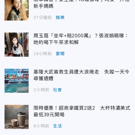
新手媽媽
37分鐘前
娛樂
周玉蔻「坐牢+賠2000萬」？張淑娟親曝：
她約喝下午茶求和解
18小時前
要聞
基隆大武崙救生員遭大浪捲走 失蹤一天今
尋獲遺體
2小時前
社會
限時優惠！超商拿鐵買2送2 大杯特濃美式
最低39元開喝
8小時前
生活