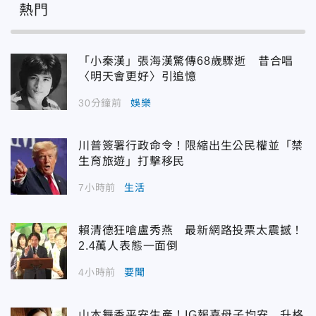
熱門
「小秦漢」張海漢驚傳68歲驟逝 昔合唱
〈明天會更好〉引追憶
30分鐘前
娛樂
川普簽署行政命令！限縮出生公民權並「禁
生育旅遊」打擊移民
7小時前
生活
賴清德狂嗆盧秀燕 最新網路投票太震撼！
2.4萬人表態一面倒
4小時前
要聞
山本舞香平安生產！IG報喜母子均安 升格