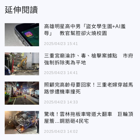
延伸閱讀
高雄明星高中男「盜女學生圖+AI羞
辱」 教官幫腔卻火燒校園
2025/04/23 15:41
三重宮廟淪詐、毒、槍擊案據點 市府
強制拆除夷為平地
2025/04/23 14:41
照顧完高齡母要回家！三重老婦穿越馬
路慘遭機車撞死
2025/04/23 14:33
驚魂！雲林拖板車彎道大翻車 巨輪頂
屋簷…鋼筋砸4民宅
2025/04/23 14:02