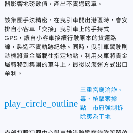
器影響地磅數值，產出不實過磅單。
該集團手法精密，在曳引車開出港區時，會安
排自小客車「交接」曳引車上的手持式
GPS，讓自小客車接續行駛原本的貨運路
線，製造不實軌跡紀錄。同時，曳引車駕駛則
趁機將貴金屬載往指定地點，利用夾車將貴金
屬轉移到集團的車斗上，最後以海運方式出口
牟利。
三重宮廟淪詐、
毒、槍擊案據
play_circle_outline
點 市府強制拆
除夷為平地
南部打擊犯罪中心與高雄港務警察總隊等單位