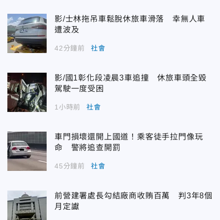
影/士林拖吊車鬆脫休旅車滑落 幸無人車
遭波及
42分鐘前
社會
影/國1彰化段凌晨3車追撞 休旅車頭全毀
駕駛一度受困
1小時前
社會
車門損壞還開上國道！乘客徒手拉門像玩
命 警將追查開罰
45分鐘前
社會
前營建署處長勾結廠商收賄百萬 判3年8個
月定讞