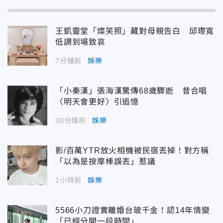
王凱靈堂「燦笑照」藏對母親告白 邱瓈寬
低調到場致哀
7分鐘前
娛樂
「小秦漢」張海漢驚傳68歲驟逝 昔合唱
〈明天會更好〉引追憶
30分鐘前
娛樂
影/百萬YTR放火相機被民宿丟掉！對方稱
「以為是按摩棒誤丟」惹議
1小時前
娛樂
5566小刀證實離婚台玻千金！認14年情變
「已經分開一段時間」