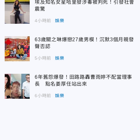
埃及知名女星哈里發涉毒被判死！引發社會
震驚
4小時前
娛樂
63歲關之琳爆戀27歲男模！沉默3個月親發
聲否認
5小時前
娛樂
6年舊怨爆發！田路路轟曹雨婷不配當理事
長 點名姜厚任站出來
6小時前
娛樂