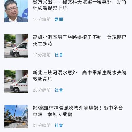
檢方又出手！楊文科天坑案一審無罪 新竹
地檢署提起上訴
10分鐘前
要聞
高雄小港區男子坐路邊椅子不動 發現時已
死亡多時
13分鐘前
社會
新北三峽河溺水意外 高中畢業生跳水失蹤
救起命危
28分鐘前
社會
影/高雄楠梓強風吹垮外牆鷹架！砸中多台
車輛 幸無人受傷
39分鐘前
社會