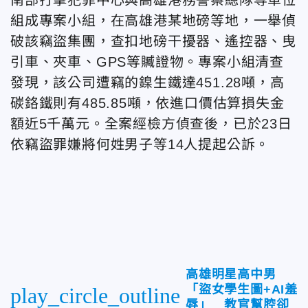
組成專案小組，在高雄港某地磅等地，一舉偵
破該竊盜集團，查扣地磅干擾器、遙控器、曳
引車、夾車、GPS等贓證物。專案小組清查
發現，該公司遭竊的鎳生鐵達451.28噸，高
碳鉻鐵則有485.85噸，依進口價估算損失金
額近5千萬元。全案經檢方偵查後，已於23日
依竊盜罪嫌將何姓男子等14人提起公訴。
高雄明星高中男
「盜女學生圖+AI羞
play_circle_outline
辱」 教官幫腔卻