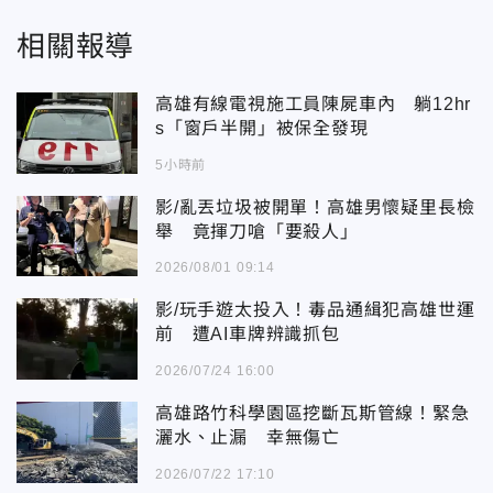
相關報導
高雄有線電視施工員陳屍車內 躺12hr
s「窗戶半開」被保全發現
5小時前
影/亂丟垃圾被開單！高雄男懷疑里長檢
舉 竟揮刀嗆「要殺人」
2026/08/01 09:14
影/玩手遊太投入！毒品通緝犯高雄世運
前 遭AI車牌辨識抓包
2026/07/24 16:00
高雄路竹科學園區挖斷瓦斯管線！緊急
灑水、止漏 幸無傷亡
2026/07/22 17:10