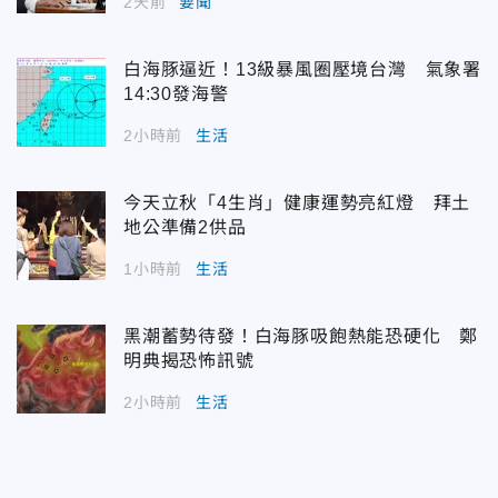
2天前
要聞
白海豚逼近！13級暴風圈壓境台灣 氣象署
14:30發海警
2小時前
生活
今天立秋「4生肖」健康運勢亮紅燈 拜土
地公準備2供品
1小時前
生活
黑潮蓄勢待發！白海豚吸飽熱能恐硬化 鄭
明典揭恐怖訊號
2小時前
生活