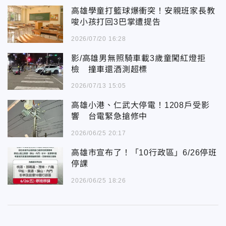
高雄學童打籃球爆衝突！安親班家長教
唆小孩打回3巴掌遭提告
2026/07/20 16:28
影/高雄男無照騎車載3歲童闖紅燈拒
檢 撞車還酒測超標
2026/07/13 15:05
高雄小港、仁武大停電！1208戶受影
響 台電緊急搶修中
2026/06/25 20:17
高雄市宣布了！「10行政區」6/26停班
停課
2026/06/25 18:26