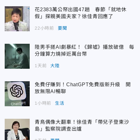
花2383萬公帑出國47趟 春節「就地休
假」探親美國夫家？徐佳青回應了
22小時前
要聞
陸男手搓AI劇暴紅！《歸墟》播放破億 每
分鐘算力燒掉近萬台幣
1天前
大陸
免費仔賺到！ChatGPT免費版新升級 開
放無限AI暢聊
1小時前
生活
青鳥偶像大翻車！徐佳青「帶兒子登東沙
島」監察院調查出爐