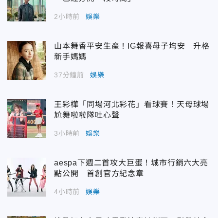
2小時前
娛樂
山本舞香平安生產！IG報喜母子均安 升格
新手媽媽
37分鐘前
娛樂
王彩樺「同場河北彩花」看球賽！天母球場
尬舞啦啦隊吐心聲
3小時前
娛樂
aespa下週二首攻大巨蛋！城市行銷六大亮
點公開 首創官方紀念章
4小時前
娛樂