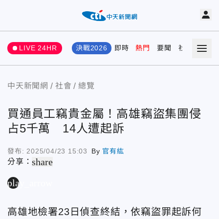
LIVE 24HR
決戰2026
即時
熱門
要聞
社會
娛樂
中天新聞網
社會
總覽
買通員工竊貴金屬！高雄竊盜集團侵
占5千萬 14人遭起訴
發布:
2025/04/23 15:03
By
官有紘
share
分享：
play_arrow
高雄地檢署23日偵查終結，依竊盜罪起訴何