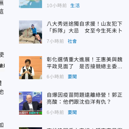
無
10小時前
生活
這
八大秀迷途獨自求援！山友犯下
「拆隊」大忌 女至今生死未卜
7小時前
社會
彰化選情重大進展！王惠美與魏
驗是良性也不能掉以輕心。（圖／台中慈濟醫院）
平政見面了 是否接競總主委態
度曝光
6小時前
要聞
體
他
自爆因疫苗問題遠離綠營！郭正
亮酸：他們跟沈伯洋有仇？
6小時前
要聞
加