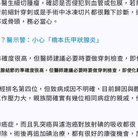
科醫生細切腫瘤，確認是否侵犯到血管或包膜，若
術前細針穿刺或是手術中冰凍切片都很難下診斷，
部或骨頭，務必當心。
累？醫示警：小心「橋本氏甲狀腺炎」
狀腺結節的準確度很高，但醫師建議必要時要做穿刺檢查，即使化
已經排名第四位，但致病成因不明確，目前歸因與
工作壓力大，親族間確實有幾位相同病症的親戚，
的癌症，而且乳突癌與濾泡癌對放射碘的吸收都很
切除，術後再追加碘治療，都有很好的康復機會，