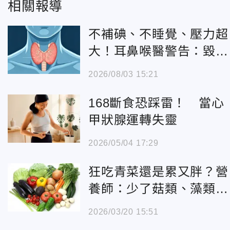
相關報導
不補碘、不睡覺、壓力超
大！耳鼻喉醫警告：毀掉
甲狀腺
2026/08/03 15:21
168斷食恐踩雷！ 當心
甲狀腺運轉失靈
2026/05/04 17:29
狂吃青菜還是累又胖？營
養師：少了菇類、藻類代
謝全垮
2026/03/20 15:51