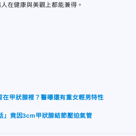
病人在健康與美觀上都能兼得。
留在甲狀腺裡？醫曝還有重女輕男特性
話」竟因3cm甲狀腺結節壓迫氣管