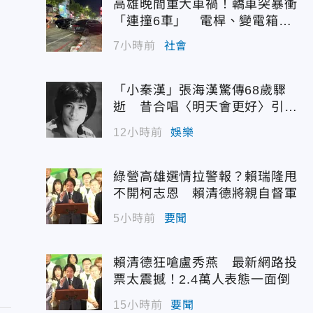
高雄晚間重大車禍！轎車突暴衝
「連撞6車」 電桿、變電箱全
遭殃
7小時前
社會
「小秦漢」張海漢驚傳68歲驟
逝 昔合唱〈明天會更好〉引追
憶
12小時前
娛樂
綠營高雄選情拉警報？賴瑞隆甩
不開柯志恩 賴清德將親自督軍
5小時前
要聞
賴清德狂嗆盧秀燕 最新網路投
票太震撼！2.4萬人表態一面倒
15小時前
要聞