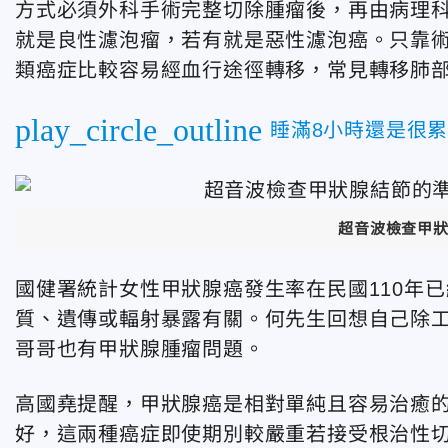
方式必須外科手術完整切除腫瘤後，再由病理
就是良性濾泡瘤，若有就是惡性濾泡癌。只靠
類癌症比較容易經血行途徑轉移，常見轉移肺
play_circle_outline
睡滿8小時還是很
超音波檢查甲
國健署統計女性甲狀腺癌發生率在民國110年
質、遺傳或輻射暴露有關。何先生回想自己除
哥哥也有甲狀腺腫瘤問題。
高國堯提醒，甲狀腺癌是相對單純且容易治癒
好，這兩種癌症即使期別較嚴重若接受根治性