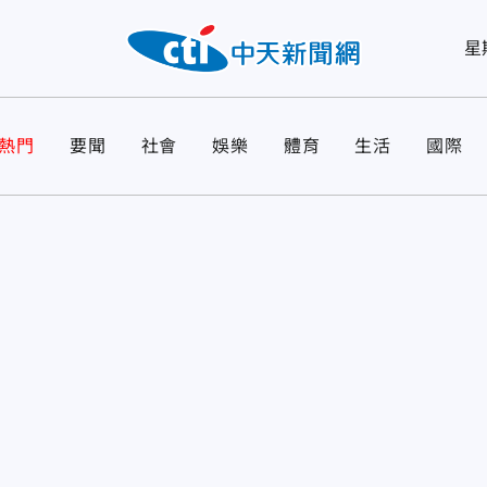
星
熱門
要聞
社會
娛樂
體育
生活
國際