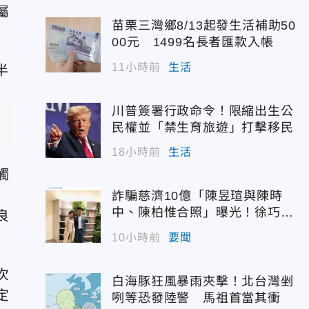
屬
苗栗三灣鄉8/13起發生活補助50
00元 1499名長者匯款入帳
11小時前
生活
川普簽署行政命令！限縮出生公
民權並「禁生育旅遊」打擊移民
18小時前
生活
觸
顯
詐騙慈濟10億「陳昱瑄與陳時
中、陳柏惟合照」曝光！徐巧芯
良
震撼出手
10小時前
要聞
次
白海豚狂風暴雨夾擊！北台灣剉
定
咧等恐發陸警 馬祖首當其衝