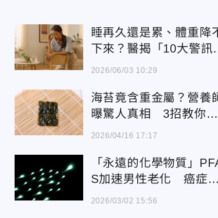
睡再久還是累、體重降
下來？醫揭「10大警訊
別輕忽
2026/06/03 10:29
海苔竟含重金屬？營養
曝驚人真相 3招教你
全挑選
2026/04/16 17:17
「永遠的化學物質」PF
S加速男性老化 癌症
率大增！
2026/03/02 15:56