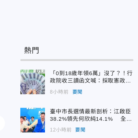
熱門
「0到18歲年領6萬」沒了？！行
政院收三讀函文喊：採取憲政作
為
8小時前
要聞
臺中市長選情最新剖析：江啟臣
38.2%領先何欣純14.1% 全世
代支持度全面居首
12小時前
要聞