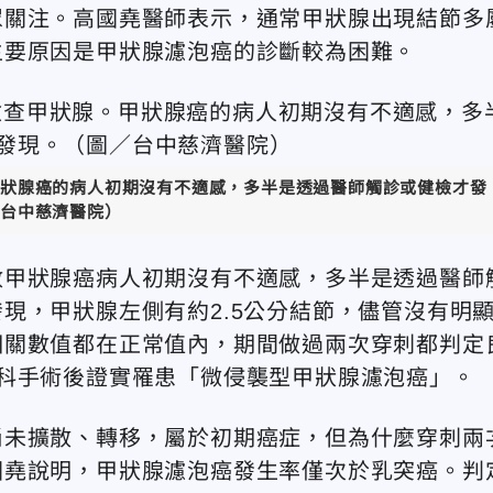
眾關注。高國堯醫師表示，通常甲狀腺出現結節多
主要原因是甲狀腺濾泡癌的診斷較為困難。
狀腺癌的病人初期沒有不適感，多半是透過醫師觸診或健檢才發
台中慈濟醫院）
數甲狀腺癌病人初期沒有不適感，多半是透過醫師
現，甲狀腺左側有約2.5公分結節，儘管沒有明
相關數值都在正常值內，期間做過兩次穿刺都判定
科手術後證實罹患「微侵襲型甲狀腺濾泡癌」。
尚未擴散、轉移，屬於初期癌症，但為什麼穿刺兩
國堯說明，甲狀腺濾泡癌發生率僅次於乳突癌。判