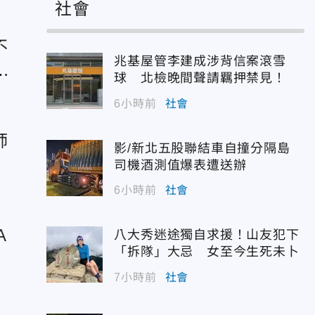
社會
不
兆基屋管李建成涉背信案滾雪
」
球 北檢晚間聲請羈押禁見！
6小時前
社會
師
影/新北五股聯結車自撞分隔島
安
司機酒測值爆表遭送辦
6小時前
社會
A
八大秀迷途獨自求援！山友犯下
「拆隊」大忌 女至今生死未卜
機
7小時前
社會