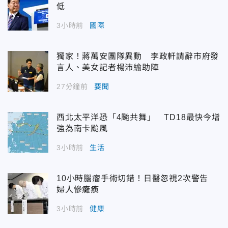
低
3小時前
國際
獨家！蔣萬安團隊異動 李政軒請辭市府發
言人、美女記者楊沛緰助陣
27分鐘前
要聞
西北太平洋恐「4颱共舞」 TD18最快今增
強為南卡颱風
3小時前
生活
10小時腦瘤手術切錯！日醫忽視2次警告
婦人慘癱瘓
3小時前
健康