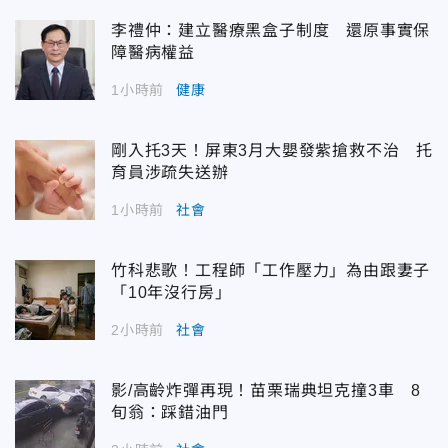
李禮仲：建立醫療黑盒子制度 還原事實保
障醫病權益
1小時前
健康
剛入托3天！屏東3月大嬰發紫搶救不治 托
育員涉疏失送辦
1小時前
社會
竹科悲歌！工程師「工作壓力」為由跟妻子
「10年沒行房」
2小時前
社會
影/高齡炸彈再現！苗栗瑞典坦克撞3車 8
旬翁：踩錯油門