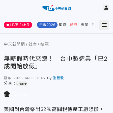
LIVE 24HR
決戰2026
即時
熱門
要聞
社會
娛樂
中天新聞網
社會
總覽
無薪假時代來臨！ 台中製造業「已2
成開始放假」
發布:
2025/04/08 18:45
By
塗豐駿
share
分享：
play_arrow
美國對台灣祭出32％高關稅傳產工廠恐慌，