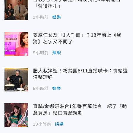
「背後掙扎」
2小時前
娛樂
姜厚任女友「1人千面」？18年前上《我
猜》名字又不同了
5小時前
娛樂
肥大叔猝逝！粉絲團8/11直播喊卡：情緒還
沒整理好
5小時前
娛樂
直擊/金娜妍來台1年賺百萬代言 認了「動
念買房」鬆口置產規劃
13小時前
娛樂