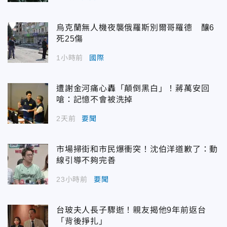
烏克蘭無人機夜襲俄羅斯別爾哥羅德 釀6
死25傷
1小時前
國際
遭謝金河痛心轟「顛倒黑白」！蔣萬安回
嗆：記憶不會被洗掉
2天前
要聞
市場掃街和市民爆衝突！沈伯洋道歉了：動
線引導不夠完善
23小時前
要聞
台玻夫人長子驟逝！親友揭他9年前返台
「背後掙扎」