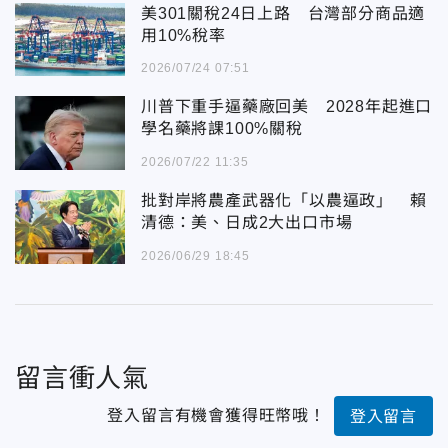
美301關稅24日上路 台灣部分商品適
用10%稅率
2026/07/24 07:51
川普下重手逼藥廠回美 2028年起進口
學名藥將課100%關稅
2026/07/22 11:35
批對岸將農產武器化「以農逼政」 賴
清德：美、日成2大出口市場
2026/06/29 18:45
留言衝人氣
登入留言有機會獲得旺幣哦！
登入留言