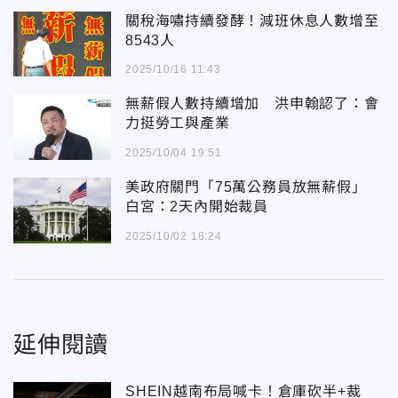
關稅海嘯持續發酵！減班休息人數增至
8543人
2025/10/16 11:43
無薪假人數持續增加 洪申翰認了：會
力挺勞工與產業
2025/10/04 19:51
美政府關門「75萬公務員放無薪假」
白宮：2天內開始裁員
2025/10/02 16:24
延伸閱讀
SHEIN越南布局喊卡！倉庫砍半+裁