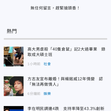
無任何留言，趕緊搶頭香！
熱門
高大男虐殺「40隻倉鼠」記2大過畢業 錄
取成大碩士班
1小時前
社會
方志友宣布離婚！與楊銘威12年情變 認
「無法再做情人」
6分鐘前
娛樂
李在明民調連4跌 支持率降至43.3%創新