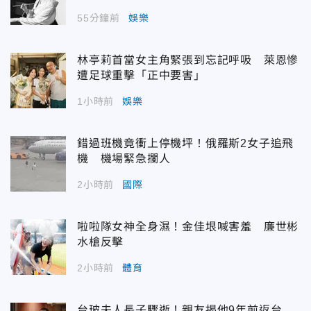
55分鐘前
娛樂
林亭莉首當女主角緊張到忘記呼吸 萊恩慘
遭足球重擊「正中要害」
1小時前
娛樂
錯過班機竟衝上停機坪！俄羅斯2女子追飛
機 機場緊急攔人
2小時前
國際
啦啦隊女神全身濕！金佳垠喊害羞 廉世彬
水槍反擊
2小時前
體育
台玻夫人長子驟逝！親友揭他9年前返台