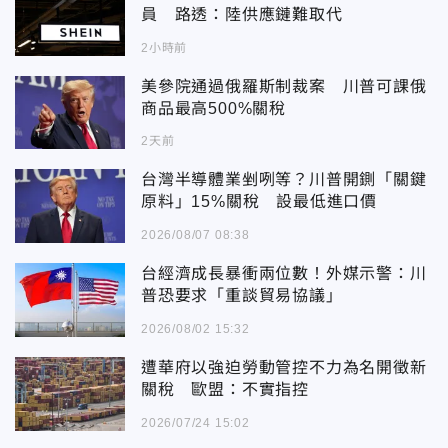
員 路透：陸供應鏈難取代
2小時前
美參院通過俄羅斯制裁案 川普可課俄
商品最高500%關稅
2天前
台灣半導體業剉咧等？川普開鍘「關鍵
原料」15%關稅 設最低進口價
2026/08/07 08:38
台經濟成長暴衝兩位數！外媒示警：川
普恐要求「重談貿易協議」
2026/08/02 15:32
遭華府以強迫勞動管控不力為名開徵新
關稅 歐盟：不實指控
2026/07/24 15:02