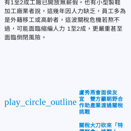
有1至2成工廠已開放無薪假。也有小型製鞋
加工廠業者說，這幾年因人力缺乏，員工多為
是外籍移工或高齡者，這波關稅危機若熬不
過，可能面臨縮編人力 1至2成，更嚴重甚至
面臨倒閉風險。
盧秀燕會面侯友
宜 雙方籲朝野合
play_circle_outline
作助產業渡過關稅
挑戰
關稅大刀砍來「特