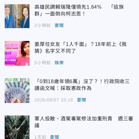
高雄民調賴瑞隆僅領先1.64% 「這族
群」一面倒向柯志恩！
2小時前
要聞
姜厚任女友「1人千面」？18年前上《我
猜》名字又不同了
5小時前
娛樂
「0到18歲年領6萬」沒了？！行政院收三
讀函文喊：採取憲政作為
2026/08/07 20:18
要聞
軍人投敵、酒駕毒駕修法加重刑責 週三審
議
1天前
要聞