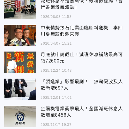
減班休息不是無薪假！最新數據揭「各
行各業景氣波動」
2026/08/03 11:58
中東情勢致石化業面臨斷料危機 李四
川憂無薪假潮來襲
2026/04/07 15:21
月底就申請截止！減班休息補貼最高可
領72600元
2025/12/24 10:43
「製造業」影響最劇！ 無薪假波及人
數新增697人
2025/12/01 17:01
金屬機電業衝擊最大！全國減班休息人
數增至8456人
2025/11/17 19:37