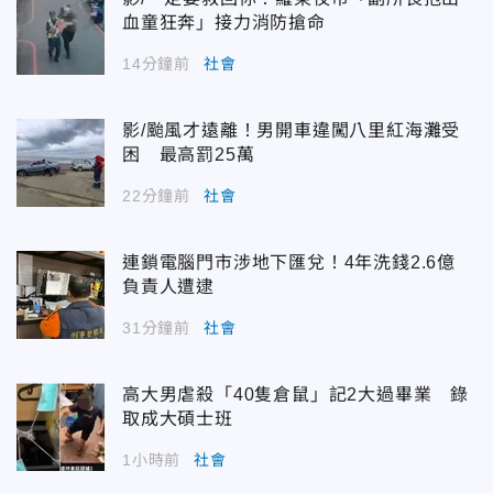
血童狂奔」接力消防搶命
14分鐘前
社會
影/颱風才遠離！男開車違闖八里紅海灘受
困 最高罰25萬
22分鐘前
社會
連鎖電腦門市涉地下匯兌！4年洗錢2.6億
負責人遭逮
31分鐘前
社會
高大男虐殺「40隻倉鼠」記2大過畢業 錄
取成大碩士班
1小時前
社會