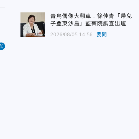
青鳥偶像大翻車！徐佳青「帶兒
子登東沙島」監察院調查出爐
2026/08/05 14:56
要聞