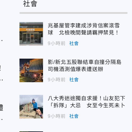
社會
兆基屋管李建成涉背信案滾雪
球 北檢晚間聲請羈押禁見！
曲
9小時前
社會
影/新北五股聯結車自撞分隔島
！
司機酒測值爆表遭送辦
要
9小時前
社會
八大秀迷途獨自求援！山友犯下
「拆隊」大忌 女至今生死未卜
體
柑
9小時前
社會