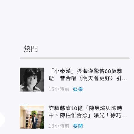
》
熱門
「小秦漢」張海漢驚傳68歲驟
逝 昔合唱〈明天會更好〉引追
憶
15小時前
娛樂
詐騙慈濟10億「陳昱瑄與陳時
中、陳柏惟合照」曝光！徐巧芯
震撼出手
13小時前
要聞