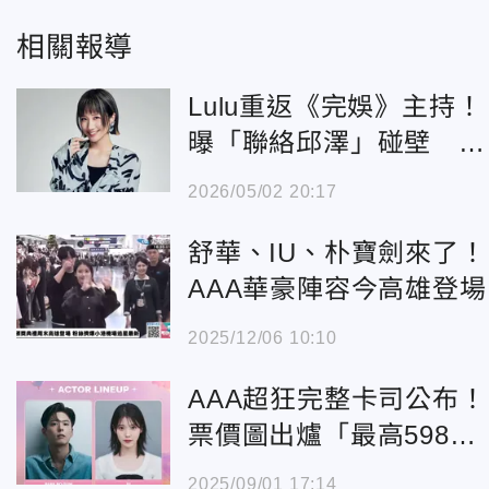
相關報導
Lulu重返《完娛》主持！
曝「聯絡邱澤」碰壁 許
願訪問朴寶劍
2026/05/02 20:17
舒華、IU、朴寶劍來了！
AAA華豪陣容今高雄登場
2025/12/06 10:10
AAA超狂完整卡司公布！
票價圖出爐「最高598
0、最低1980元」
2025/09/01 17:14