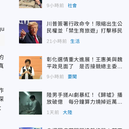
9小時前
社會
川普簽署行政命令！限縮出生公
民權並「禁生育旅遊」打擊移民
21小時前
生活
的
彰化選情重大進展！王惠美與魏
真
平政見面了 是否接競總主委態
度曝光
9小時前
要聞
作
陸男手搓AI劇暴紅！《歸墟》播
探
放破億 每分鐘算力燒掉近萬台
大
幣
1天前
大陸