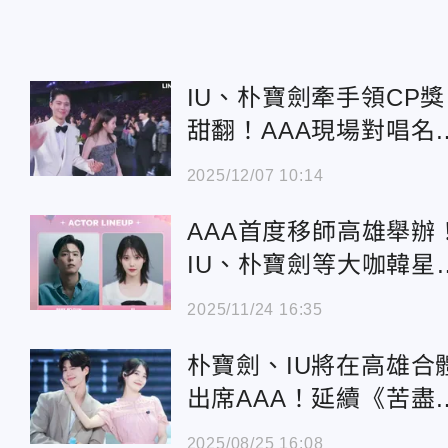
IU、朴寶劍牽手領CP獎
甜翻！AAA現場對唱名
粉絲感動
2025/12/07 10:14
AAA首度移師高雄舉辦
IU、朴寶劍等大咖韓星
來了
2025/11/24 16:35
朴寶劍、IU將在高雄合
出席AAA！延續《苦盡
來》高人氣
2025/08/25 16:08