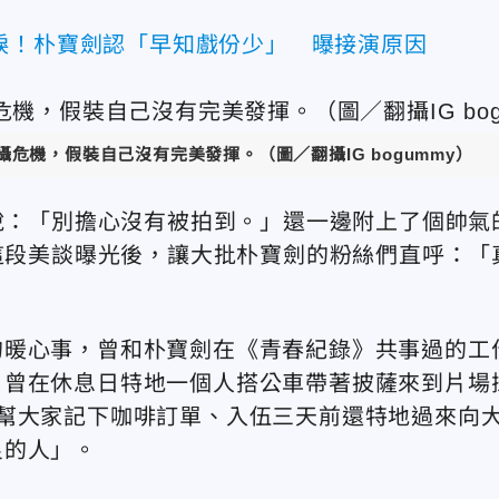
淚！朴寶劍認「早知戲份少」 曝接演原因
危機，假裝自己沒有完美發揮。（圖／翻攝IG bogummy）
心說：「別擔心沒有被拍到。」還一邊附上了個帥氣
而這段美談曝光後，讓大批朴寶劍的
粉絲們直呼：「
的暖心事，曾和朴寶劍在《青春紀錄》共事過的工
，曾在休息日特地一個人搭公車帶著披薩來到片場
幫大家記下咖啡訂單、入伍三天前還特地過來向
良的人」。