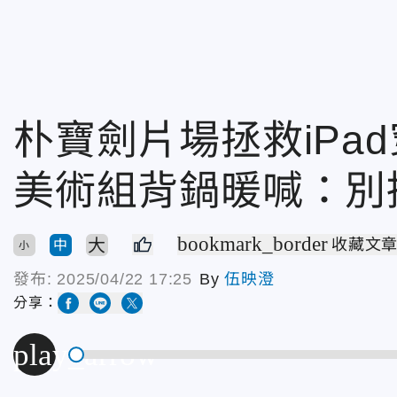
朴寶劍片場拯救iPa
美術組背鍋暖喊：別
bookmark_border
大
收藏文
中
小
發布:
2025/04/22 17:25
By
伍映澄
分享：
play_arrow