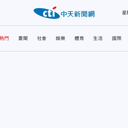
星
熱門
要聞
社會
娛樂
體育
生活
國際