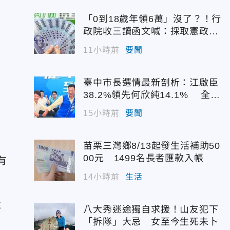
「0到18歲年領6萬」沒了？！行
政院收三讀函文喊：採取憲政作
為
11小時前
要聞
臺中市長選情最新剖析：江啟臣
38.2%領先何欣純14.1% 全世
代支持度全面居首
15小時前
要聞
苗栗三灣鄉8/13起發生活補助50
00元 1499名長者匯款入帳
有
14小時前
生活
還
八大秀迷途獨自求援！山友犯下
「拆隊」大忌 女至今生死未卜