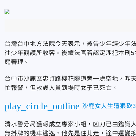
台灣台中地方法院今天表示，被告少年經少年
往少年觀護所收容。後續法官若認定涉犯本刑5
庭審理。
台中市沙鹿區忠貞路櫻花隧道旁一處空地，昨
忙報警，但救護人員到場時女子已死亡。
play_circle_outline
沙鹿女大生遭狠砍
清水警分局獲報成立專案小組，凶刀已由鑑識
無掛牌的機車逃逸，他先是往北走，途中還變