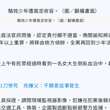
駱姓少年遭裁定收容。（圖／翻攝畫面）
法庭法官訊問後，認定責付顯不適當，晚間諭知將
年以上重罪，將移由檢方偵辦，全案再回到少年
天上午有民眾經過時看到一名女大生倒臥血泊中，
31刀慘死 兇嫌父：不願意這事發生
人員採證，調閱現場監視器影像，犯嫌在犯案後騎
換交通工具、換裝，企圖製造斷點躲避警方追捕。