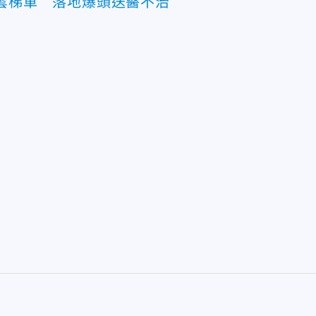
撞雲梯車 落地爆頭送醫不治