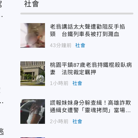
社會
駕
老翁講話太大聲遭勸阻反手掐
頸 台鐵列車長被打到濺血
43分鐘前
社會
警
桃園平鎮87歲老翁持鐵棍殺臥病
妻 法院裁定羈押
1小時前
社會
！
明
謊報妹妹身分躲查緝！高雄詐欺
通緝女遭警「靈魂拷問」當場認
栽
2小時前
社會
逃