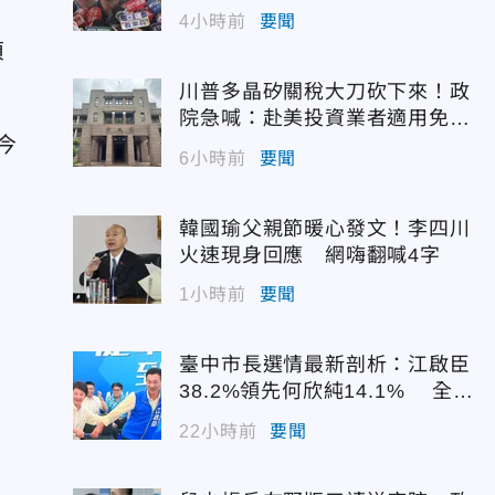
4小時前
要聞
偵
川普多晶矽關稅大刀砍下來！政
院急喊：赴美投資業者適用免稅
今
配額
6小時前
要聞
韓國瑜父親節暖心發文！李四川
火速現身回應 網嗨翻喊4字
1小時前
要聞
臺中市長選情最新剖析：江啟臣
38.2%領先何欣純14.1% 全世
代支持度全面居首
22小時前
要聞