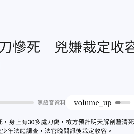
1刀慘死 兇嫌裁定收
章
volume_up
無語音資料
死，身上有30多處刀傷，檢方預計明天解剖釐清
送少年法庭調查，法官晚間訊後裁定收容。