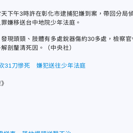
天下午3時許在彰化市逮捕犯嫌到案，帶回分局
人罪嫌移送台中地院少年法庭。
發現頭頸、肢體有多處銳器傷約30多處，檢察官
午解剖釐清死因。（中央社）
砍31刀慘死 嫌犯送往少年法庭
權》