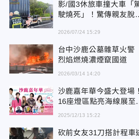
影/國3休旅車撞大車「
駛燒死」！驚傳親友脫
口：早就叫他找代駕
2026/07/24 15:29
台中沙鹿公墓雜草火
放
烈焰燃燒濃煙竄國道
2026/03/14 14:20
沙鹿嘉年華今盛大登場
16座燈區點亮海線展至
年1月
2025/12/13 15:22
砍前女友31刀搭計程車