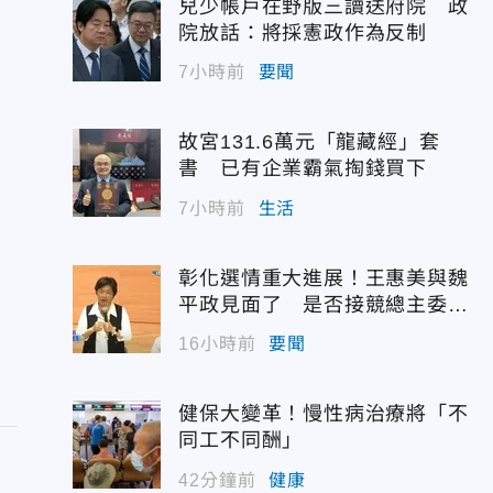
兒少帳戶在野版三讀送府院 政
院放話：將採憲政作為反制
7小時前
要聞
故宮131.6萬元「龍藏經」套
書 已有企業霸氣掏錢買下
7小時前
生活
彰化選情重大進展！王惠美與魏
平政見面了 是否接競總主委態
度曝光
16小時前
要聞
健保大變革！慢性病治療將「不
同工不同酬」
42分鐘前
健康