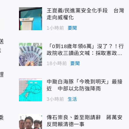
王崑義/民進黨安全化手段 台灣
走向威權化
1小時前
要聞
送
「0到18歲年領6萬」沒了？！行
法
政院收三讀函文喊：採取憲政作
為
18小時前
要聞
趕
中颱白海豚「今晚到明天」最接
近 中部以北防強降雨
3小時前
生活
傳石崇良、姜至剛請辭 蔣萬安
乘
反問賴清德一事