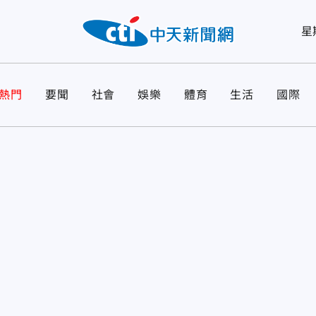
星
熱門
要聞
社會
娛樂
體育
生活
國際