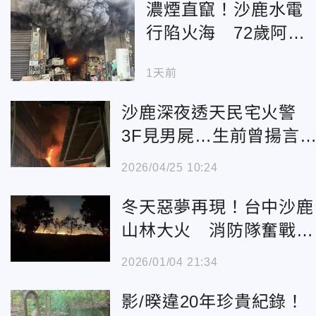
濃煙直竄！沙鹿水電
行陷火海 72歲阿嬤
一度受困
1天前
沙鹿深夜透天民宅火警
3F見男屍…生前曾揚言
火
2026/04/25 10:24
冬天惡夢再現！台中沙鹿
山林大火 消防隊奮戰救
火
2026/01/04 21:34
影/暌違20年珍貴紀錄！