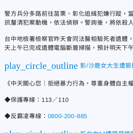
警方兵分多路前往苗栗、彰化追緝犯嫌行蹤，當
訊釐清犯案動機，依法偵辦。警詢後，將依殺
台中地檢署檢察官昨天會同法醫相驗死者遺體，
天上午已完成遺體電腦斷層掃描，預計明天下
play_circle_outline
影/沙鹿女大生遭狠
《中天關心您｜拒絕暴力行為，尊重身體自主
◆保護專線：113／110
◆反霸凌專線：
0800-200-885