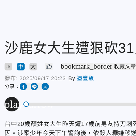
沙鹿女大生遭狠砍3
bookmark_border
大
收藏文
中
小
發布:
2025/09/17 20:23
By
塗豐駿
分享：
play_arrow
台中20歲顏姓女大生昨天遭17歲前男友持刀刺
因。涉案少年今天下午警詢後，依殺人罪嫌移