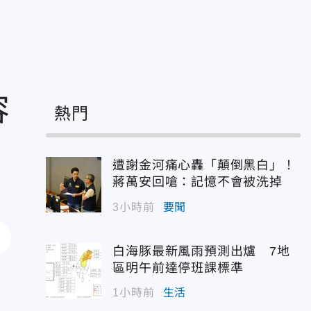
容
熱門
遭謝金河痛心轟「顛倒黑白」！
蔣萬安回嗆：記憶不會被洗掉
3小時前
要聞
白海豚最新風雨預測出爐 7地
區明午前達停班課標準
死
1小時前
生活