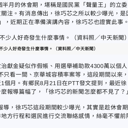
1個半月的休會期，堪稱是國民黨「聲量王」的立委
友關注。有消息傳出，徐巧芯之所以較少曝光，是
」，近期正在準備演講內容，徐巧芯也證實此事
讓不少人好奇發生什麼事情。（資料照／中天新聞）
治獻金疑似作假帳、用選舉補助款4300萬以個人
且不只看一間、京華城容積率案等，這段期間以來
個月。有鄉民8月21日在PTT發文提到，最近徐
什麼報導篇幅了，「徐巧芯的新聞怎麼都不見了？
日報導，徐巧芯這段期間較少曝光，其實是趁休會
排地方行程和選民進行交流聯絡感情，絲毫不懼前