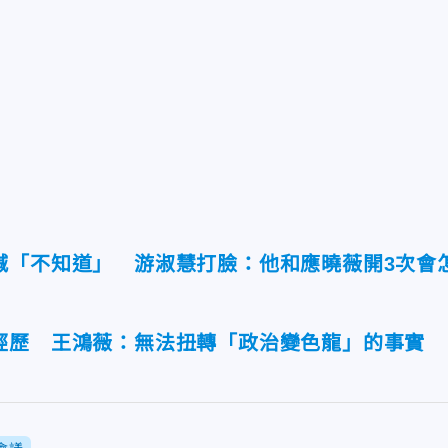
喊「不知道」 游淑慧打臉：他和應曉薇開3次會
經歷 王鴻薇：無法扭轉「政治變色龍」的事實