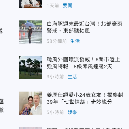
1天前
要聞
白海豚週末最近台灣！北部豪雨
城
警戒、東部颳焚風
58分鐘前
生活
颱風外圍環流發威！6縣市陸上
強風特報 8級陣風連颳2天
3小時前
生活
姜厚任認愛小24歲女友！揭塵封
遲
39年「七世情緣」奇妙緣分
黨
5小時前
娛樂