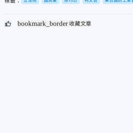
標籤：
立法院
國民黨
徐巧芯
柯文哲
美台國防工業
bookmark_border
收藏文章