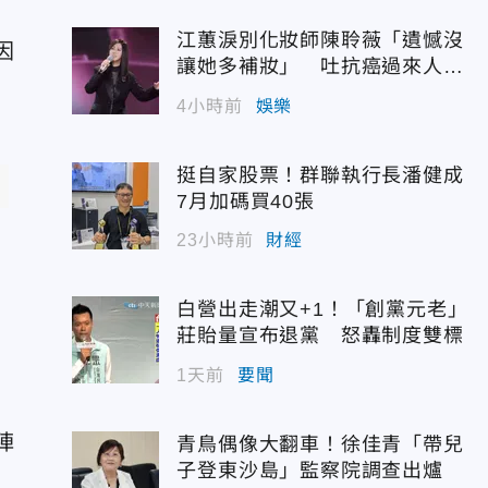
江蕙淚別化妝師陳聆薇「遺憾沒
因
讓她多補妝」 吐抗癌過來人心
。
聲
4小時前
娛樂
挺自家股票！群聯執行長潘健成
7月加碼買40張
23小時前
財經
，
白營出走潮又+1！「創黨元老」
莊貽量宣布退黨 怒轟制度雙標
」
1天前
要聞
期
陣
青鳥偶像大翻車！徐佳青「帶兒
子登東沙島」監察院調查出爐