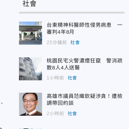
社會
台東精神科醫師性侵男病患 一
審判4年8月
25分鐘前
社會
表
桃園民宅火警濃煙狂竄 警消疏
散8人4人送醫
1小時前
社會
高雄市議員范織欽疑涉貪！遭檢
不
調帶回約談
2小時前
社會