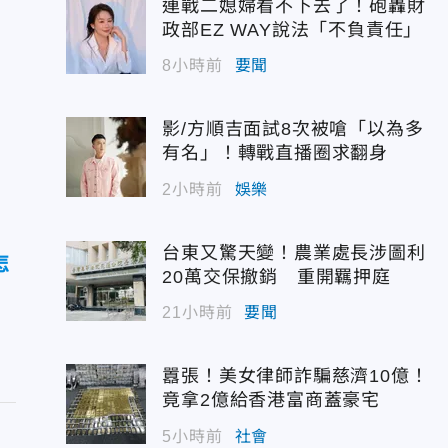
連戰二媳婦看不下去了！砲轟財
政部EZ WAY說法「不負責任」
8小時前
要聞
影/方順吉面試8次被嗆「以為多
有名」！轉戰直播圈求翻身
2小時前
娛樂
台東又驚天變！農業處長涉圖利
怎
20萬交保撤銷 重開羈押庭
21小時前
要聞
囂張！美女律師詐騙慈濟10億！
竟拿2億給香港富商蓋豪宅
5小時前
社會