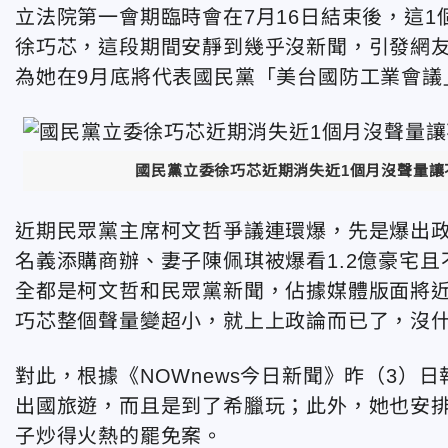
立法院第一會期臨時會在7月16日結束後，這
徐巧芯，這段期間安靜到幾乎沒新聞，引發網
為她在9月底將代表國民黨「美台國防工業會議
國民黨立委徐巧芯近期消失近1個月沒聲量
近期民眾黨主席柯文哲爭議連環爆，先是爆出政
名義添購商辦、妻子陳佩琪被爆看1.2億豪宅
全都是柯文哲和民眾黨新聞，佔據媒體版面將近1
巧芯整個聲量變超小，就上上政論而已了，沒
對此，根據《NOWnews今日新聞》昨（3）
出國旅遊，而且是到了希臘玩；此外，她也安
子炒得火熱的罷免案。