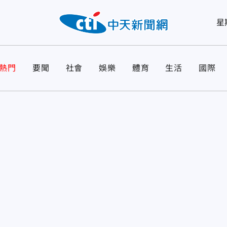
星
熱門
要聞
社會
娛樂
體育
生活
國際