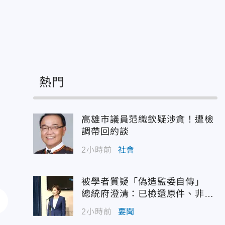
熱門
高雄市議員范織欽疑涉貪！遭檢
調帶回約談
2小時前
社會
被學者質疑「偽造監委自傳」
總統府澄清：已檢還原件、非府
方提供
2小時前
要聞