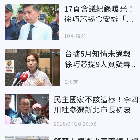
17頁會議紀錄曝光！
徐巧芯揭食安辦「引
導式發言」帶20%風
10小時前
向
台糖5月知情未通報
徐巧芯提9大質疑轟：
台糖董座是「鐵桿賴
2天前
友友」
民主國家不該這樣！李四
川吐參選新北市長初衷
2026/07/26 19:03