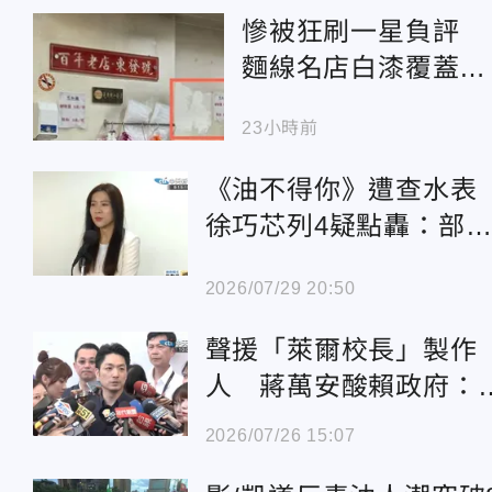
慘被狂刷一星負評
麵線名店白漆覆蓋簽
名「兩個全不留」
23小時前
《油不得你》遭查水
徐巧芯列4疑點轟：部
長、署長都不知情？
2026/07/29 20:50
聲援「萊爾校長」製作
人 蔣萬安酸賴政府：
查毒油卻去查水表
2026/07/26 15:07