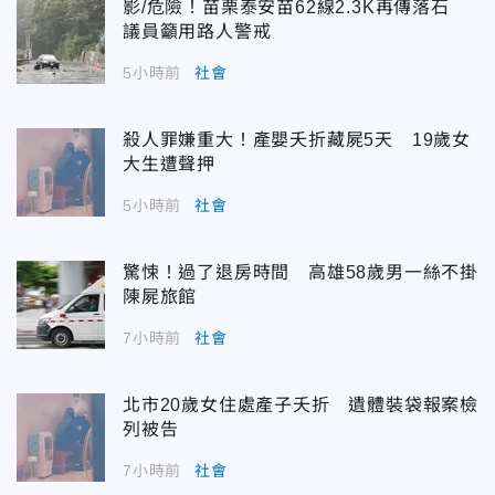
影/危險！苗栗泰安苗62線2.3K再傳落石
議員籲用路人警戒
5小時前
社會
殺人罪嫌重大！產嬰夭折藏屍5天 19歲女
大生遭聲押
5小時前
社會
驚悚！過了退房時間 高雄58歲男一絲不掛
陳屍旅館
7小時前
社會
北市20歲女住處產子夭折 遺體裝袋報案檢
列被告
7小時前
社會