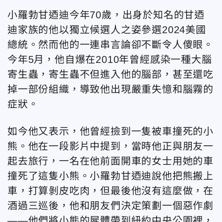
小羅勃甘迺迪今年70歲，出身於知名的甘迺
迪家族的他以獨立候選人之姿參選2024美國
總統。然而他的一連串言論卻不斷令人傻眼。
今年5月，他自爆在2010年曾經感染一種大腦
寄生蟲，寄生蟲不但進入他的腦部，甚至還吃
掉一部份組織，導致他出現嚴重失憶和腦霧的
症狀。
如今他又表示，他曾經撿到一隻被車撞死的小
熊。他在一段影片中提到，當時他正與朋友一
起去旅行，一名在他前面開車的女士用她的車
撞死了這隻小熊。小羅勃甘迺迪說他把熊搬上
車，打算剝皮吃肉，但最後他沒有這麼做，在
酒過三巡後，他和朋友們決定策劃一個惡作劇
——他們將小熊的屍體帶到紐約中央公園裡，