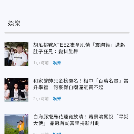
娛樂
胡瓜挑戰ATEEZ崔傘肌情「震胸舞」遭虧
肚子狂晃：變抖肚舞
1小時前
娛樂
和家馨帥兒金榜題名！相中「百萬名畫」當
升學禮 何豪傑自嘲漏氣買不起
2小時前
娛樂
白海豚攪局花蓮竟放晴！蕭景鴻擺脫「旱災
大使」 品冠首訪富里揭新計劃