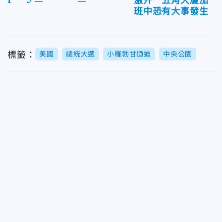
激升 五角大廈加
班中恐有大事發生
標籤：
美國
總統大選
小羅勃甘迺迪
中央公園