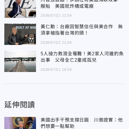
艘船 美國就炸橋或電廠
2026/07/22 22:54
黃仁勳：台廠因智慧信任與美合作 無
須拿槍指著台灣的頭！
2026/07/22 22:06
5人接力救溺全罹難！美2家人河邊釣魚
出事 父母全亡2童成孤兒
2026/07/21 16:59
延伸閱讀
美國出手干預支撐日圓 川普證實：他
們想要一點幫助