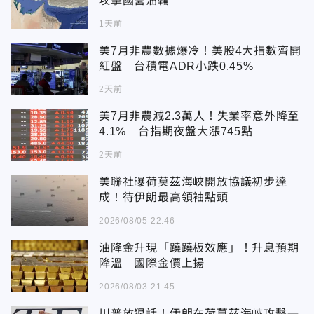
攻擊國營油輪
1天前
美7月非農數據爆冷！美股4大指數齊開
紅盤 台積電ADR小跌0.45%
2天前
美7月非農減2.3萬人！失業率意外降至
4.1% 台指期夜盤大漲745點
2天前
美聯社曝荷莫茲海峽開放協議初步達
成！待伊朗最高領袖點頭
2026/08/05 22:46
油降金升現「蹺蹺板效應」！升息預期
降溫 國際金價上揚
2026/08/03 21:45
川普放狠話！伊朗在荷莫茲海峽攻擊一