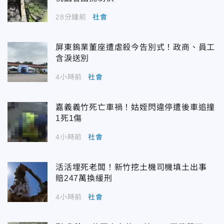
28分鐘前
社會
屏東鎢業董座遭虐殺今告別式！政商、員工
含淚送別
4小時前
社會
嘉義義竹死亡車禍！姑姪閃違停遭後車追撞
1死1傷
4小時前
社會
活活埋死老闆！新竹挖土機司機填土出事
賠247萬換緩刑
4小時前
社會