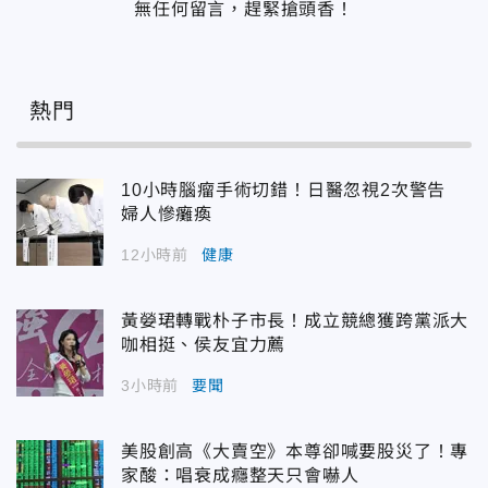
無任何留言，趕緊搶頭香！
熱門
10小時腦瘤手術切錯！日醫忽視2次警告
婦人慘癱瘓
12小時前
健康
黃嫈珺轉戰朴子市長！成立競總獲跨黨派大
咖相挺、侯友宜力薦
3小時前
要聞
美股創高《大賣空》本尊卻喊要股災了！專
家酸：唱衰成癮整天只會嚇人