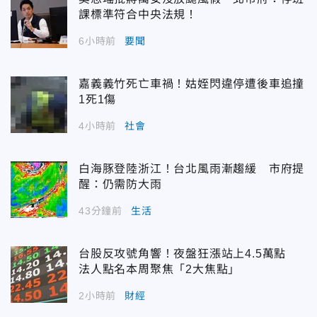
課標準符合中央法規！
6小時前
要聞
嘉義義竹死亡車禍！姑姪閃違停遭後車追撞
1死1傷
4小時前
社會
白海豚登陸浙江！台北風雨漸趨緩 市府提
醒：仍需防大雨
43分鐘前
生活
台股反攻號角響！夜盤狂漲站上4.5萬點
法人點名本周聚焦「2大焦點」
2小時前
財經