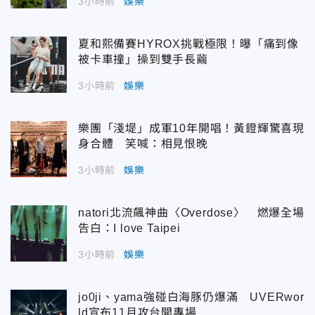
3小時前
娛樂
夏和熙備賽HYROX挑戰極限！曝「痛到像
被卡車撞」操到雙手長繭
3小時前
娛樂
樂團「淺堤」成軍10年開唱！黃鐙輝驚喜現
身合體 笑喊：相見恨晚
3小時前
娛樂
natori北流飆神曲〈Overdose〉 燃爆全場
告白：I love Taipei
3小時前
娛樂
jo0ji、yama強碰白海豚仍爆滿 UVERwor
ld宣布11月攻台開專場