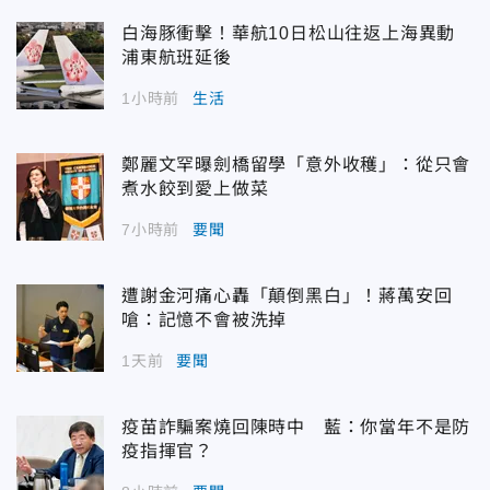
白海豚衝擊！華航10日松山往返上海異動
浦東航班延後
1小時前
生活
鄭麗文罕曝劍橋留學「意外收穫」：從只會
煮水餃到愛上做菜
7小時前
要聞
遭謝金河痛心轟「顛倒黑白」！蔣萬安回
嗆：記憶不會被洗掉
1天前
要聞
疫苗詐騙案燒回陳時中 藍：你當年不是防
疫指揮官？