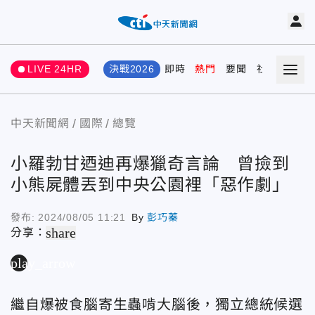
LIVE 24HR
決戰2026
即時
熱門
要聞
社會
娛樂
中天新聞網
國際
總覽
小羅勃甘迺迪再爆獵奇言論 曾撿到
小熊屍體丟到中央公園裡「惡作劇」
發布:
2024/08/05 11:21
By
彭巧蓁
share
分享：
play_arrow
繼自爆被食腦寄生蟲啃大腦後，獨立總統候選