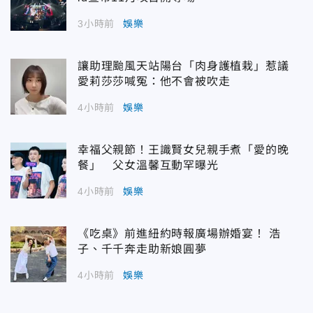
3小時前
娛樂
讓助理颱風天站陽台「肉身護植栽」惹議
愛莉莎莎喊冤：他不會被吹走
4小時前
娛樂
幸福父親節！王識賢女兒親手煮「愛的晚
餐」 父女溫馨互動罕曝光
4小時前
娛樂
《吃桌》前進紐約時報廣場辦婚宴！ 浩
子、千千奔走助新娘圓夢
4小時前
娛樂