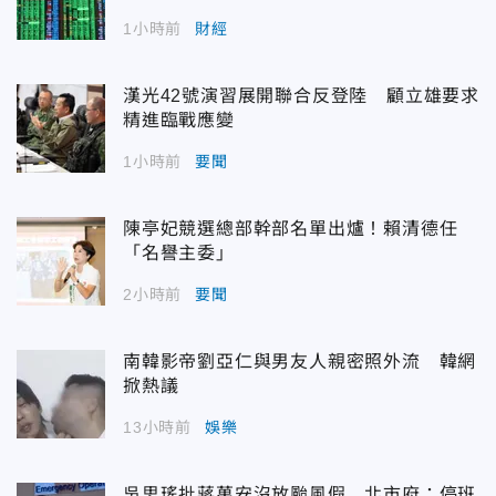
1小時前
財經
漢光42號演習展開聯合反登陸 顧立雄要求
精進臨戰應變
1小時前
要聞
陳亭妃競選總部幹部名單出爐！賴清德任
「名譽主委」
2小時前
要聞
南韓影帝劉亞仁與男友人親密照外流 韓網
掀熱議
13小時前
娛樂
吳思瑤批蔣萬安沒放颱風假 北市府：停班