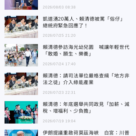
2026/08/03 08:38
凱道湧20萬人、賴清德被罵「俗仔」
總統府緊急回應了！
2026/07/25 21:20
賴清德參訪海光幼兒園 喊讓年輕世代
「敢婚、願生、樂養」
2026/07/24 17:40
賴清德：請司法單位嚴格查緝「地方非
法之徒」介入綠能產業
2026/07/23 22:31
賴清德：年底選舉共同政見「加薪、減
稅、增福利、少負擔」
2026/07/19 19:04
伊朗提議重啟荷莫茲海峽 白宮：川普