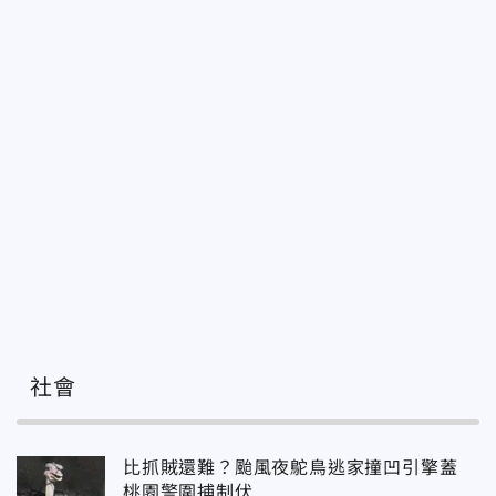
社會
比抓賊還難？颱風夜鴕鳥逃家撞凹引擎蓋
桃園警圍捕制伏