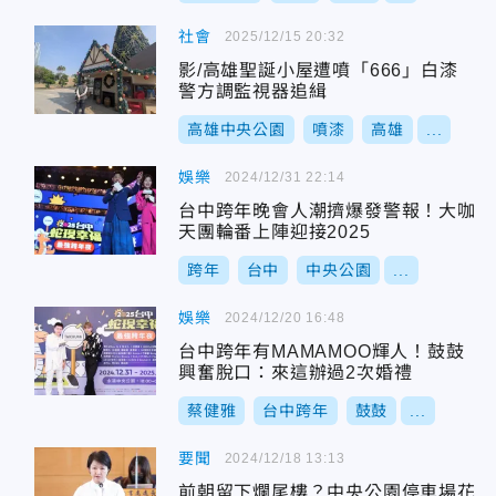
社會
2025/12/15 20:32
影/高雄聖誕小屋遭噴「666」白漆
警方調監視器追緝
高雄中央公園
噴漆
高雄
...
娛樂
2024/12/31 22:14
台中跨年晚會人潮擠爆發警報！大咖
天團輪番上陣迎接2025
跨年
台中
中央公園
...
娛樂
2024/12/20 16:48
台中跨年有MAMAMOO輝人！鼓鼓
興奮脫口：來這辦過2次婚禮
蔡健雅
台中跨年
鼓鼓
...
要聞
2024/12/18 13:13
前朝留下爛尾樓？中央公園停車場花