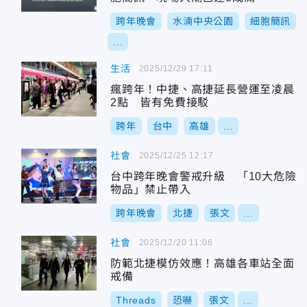
跨年晚會
水湳中央公園
細胞簡訊
...
生活
2025/12/29 17:11
瘋跨年！中捷、高捷延長營運至凌晨
2點 皆有免費接駁
跨年
台中
高雄
...
社會
2025/12/25 12:17
台中跨年晚會警戒升級 「10大危險
物品」禁止帶入
跨年晚會
北捷
張文
...
社會
2025/12/20 11:06
防範北捷模仿效應！高雄各車站全面
戒備
Threads
恐嚇
張文
...