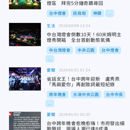
燈區 拜完5分鐘奇蹟尋回
台中燈會
民政局
神蹟
...
生活
2026/02/06 14:24
中台灣燈會倒數10天！60米姆明主
燈秀開箱 全台首創動態氣偶
中台灣燈會
中央公園
台中燈會
...
要聞
2026/01/01 01:24
省話女王！台中跨年迎新 盧秀燕
「馬麻愛你」再創致詞最短紀錄
跨年晚會
水湳中央公園
台中市長
...
要聞
2026/01/01 00:35
台中跨年晚會愈晚愈嗨！市府發出細
胞簡訊 現場人潮已達8成滿