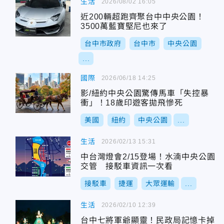
生活
2026/08/02 16:05
近200輛超跑齊聚台中中央公園！
3500萬藍寶堅尼也來了
台中市政府
台中市
中央公園
...
國際
2026/06/18 14:25
影/紐約中央公園驚傳馬車「失控暴
衝」！18歲印遊客拋飛慘死
美國
紐約
中央公園
...
生活
2026/02/13 15:31
中台灣燈會2/15登場！水湳中央公園
交管 接駁車資訊一次看
接駁車
捷運
大眾運輸
...
生活
2026/02/10 12:39
台中七將軍爺顯靈！民政局記憶卡掉