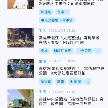
2億修復 中市府：司法追究廠商
林佳龍
台中市
中央公園地下停車場
生活
2024/12/08 08:22
高雄新崛江「人潮塞爆」再現榮景
在地人看哭：回到10年前
高雄
新崛江商圈
中央公園
...
生活
2024/11/30 10:33
高雄26米耶誕樹點燈了！雪花灑中央
公園 9大夢幻燈區超好拍
聖誕節
高雄
耶誕樹
...
生活
2024/10/29 16:43
高捷中央公園站「接地故障訊號」突
停電 收費閘、電梯一度故障