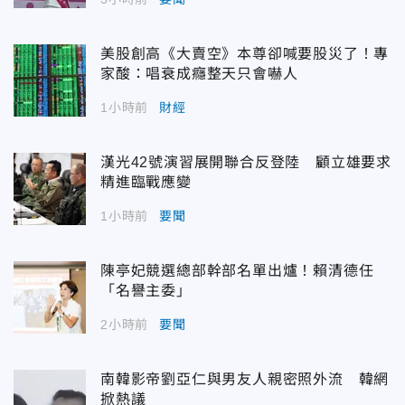
美股創高《大賣空》本尊卻喊要股災了！專
家酸：唱衰成癮整天只會嚇人
1小時前
財經
漢光42號演習展開聯合反登陸 顧立雄要求
精進臨戰應變
1小時前
要聞
陳亭妃競選總部幹部名單出爐！賴清德任
「名譽主委」
2小時前
要聞
南韓影帝劉亞仁與男友人親密照外流 韓網
掀熱議