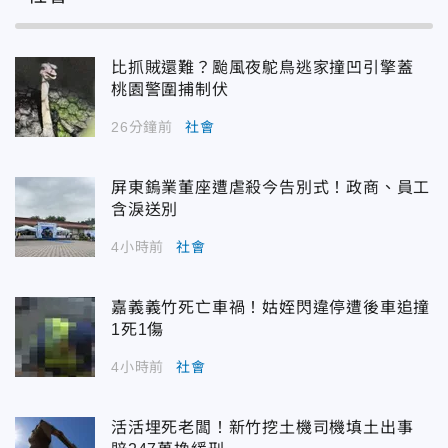
比抓賊還難？颱風夜鴕鳥逃家撞凹引擎蓋
桃園警圍捕制伏
26分鐘前
社會
屏東鎢業董座遭虐殺今告別式！政商、員工
含淚送別
4小時前
社會
嘉義義竹死亡車禍！姑姪閃違停遭後車追撞
1死1傷
4小時前
社會
活活埋死老闆！新竹挖土機司機填土出事