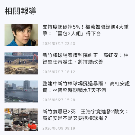
相關報導
支持度起碼掉5%！楊蕙如曝綠遇4大重
擊：「雷包3人組」得下台
2026/07/17 22:53
新竹棒球場案遭監院糾正 高虹安：林
智堅任內發生、將持續改善
2026/07/17 18:12
整建中新竹棒球場挺過暴雨！ 高虹安證
實：林智堅時期積水7天不消
2026/06/27 15:28
新竹氣爆已2死 王浩宇竟連發2酸文：
高虹安是不是又要挖棒球場？
2026/06/09 09:19