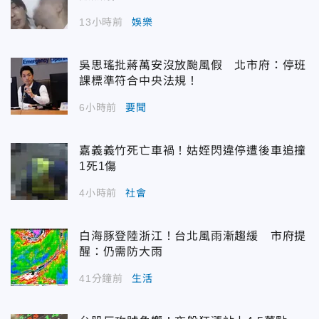
13小時前
娛樂
吳思瑤批蔣萬安沒放颱風假 北市府：停班
課標準符合中央法規！
6小時前
要聞
嘉義義竹死亡車禍！姑姪閃違停遭後車追撞
1死1傷
4小時前
社會
白海豚登陸浙江！台北風雨漸趨緩 市府提
醒：仍需防大雨
41分鐘前
生活