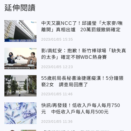
延伸閱讀
中天又贏NCC了！邱議瑩「大家麥/嘸
離開」真相出爐 20萬罰鍰撤銷確定
2023/01/05 15:35
影/高虹安：抱歉！新竹棒球場「缺失真
的太多」確定不辦WBC熱身賽
2023/01/05 12:23
55歲前局長秘書淪捷運癡漢！5分鐘猥
褻2女 調查局回應了
2023/01/05 11:46
快訊/再發錢！低收入戶每人每月750
元 中低收入戶每人每月500元
2023/01/05 11:36