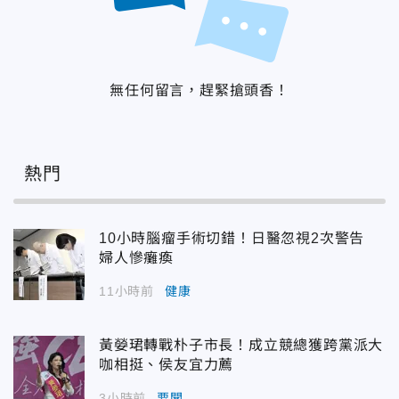
無任何留言，趕緊搶頭香！
熱門
10小時腦瘤手術切錯！日醫忽視2次警告
婦人慘癱瘓
11小時前
健康
黃嫈珺轉戰朴子市長！成立競總獲跨黨派大
咖相挺、侯友宜力薦
3小時前
要聞