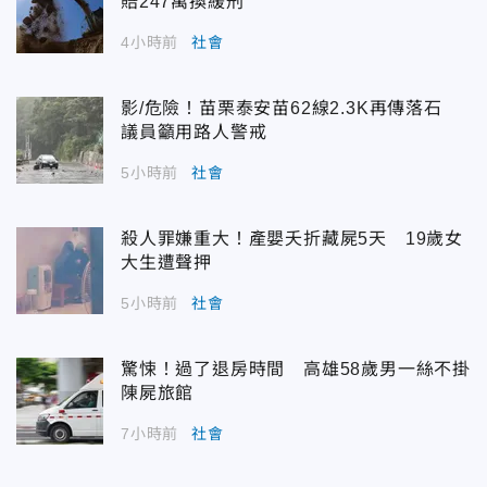
賠247萬換緩刑
4小時前
社會
影/危險！苗栗泰安苗62線2.3K再傳落石
議員籲用路人警戒
5小時前
社會
殺人罪嫌重大！產嬰夭折藏屍5天 19歲女
大生遭聲押
5小時前
社會
驚悚！過了退房時間 高雄58歲男一絲不掛
陳屍旅館
7小時前
社會