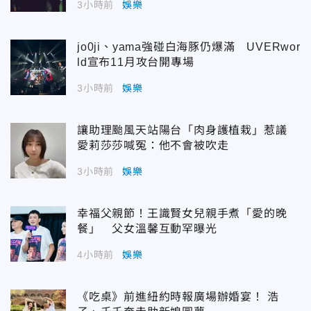
3小時前
娛樂
jo0ji、yama強碰白海豚仍爆滿 UVERwor
ld宣布11月攻台開專場
3小時前
娛樂
讓助理颱風天站陽台「肉身護植栽」惹議
愛莉莎莎喊冤：他不會被吹走
3小時前
娛樂
幸福父親節！王識賢女兒親手煮「愛的晚
餐」 父女溫馨互動罕曝光
4小時前
娛樂
《吃桌》前進紐約時報廣場辦婚宴！ 浩