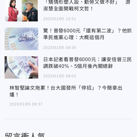
「矯情形塑人設、勤勞又做不好」 游
淑慧全面開戰柯文哲！
2023/01/05 10:51
驚！普發6000元「還有第二波」？他抓
準民進黨心理：大概這個月
2023/01/05 09:35
日本記者看普發6000元：讓安倍晉三民
調跌破40%、5個月後內閣總辭
2023/01/05 09:02
林智堅論文拖累！台大國發所「停招」？今簡章出爐！
林智堅論文拖累！台大國發所「停招」？今簡章出
爐！
2023/01/05 08:37
留言衝人氣