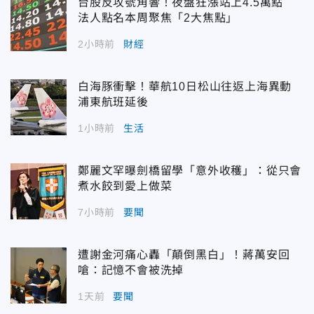
台股反攻號角響！夜盤狂漲站上4.5萬點
法人點名本周聚焦「2大焦點」
2小時前
財經
白海豚衝擊！華航10日松山往返上海異動
浦東航班延後
1小時前
生活
鄭麗文罕曝劍橋留學「意外收穫」：從只會
煮水餃到愛上做菜
7小時前
要聞
遭謝金河痛心轟「顛倒黑白」！蔣萬安回
嗆：記憶不會被洗掉
1天前
要聞