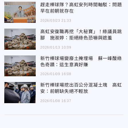
趕走棒球隊？高虹安列時間軸駁：問題
早在前朝就存在
2026/03/23 21:33
高虹安復職再挖「大秘寶」！綠議員跳
腳 施淑婷：拒絕綠色恐嚇與遮羞
2026/01/13 10:09
新竹棒球場變廢土掩埋場 蘇一峰酸綠
色奇蹟：這生意真好賺
2026/01/09 16:08
新竹棒球場挖出百公分混凝土塊 高虹
安：前朝缺失絕不輕放
2026/01/08 16:37