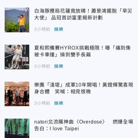
白海豚攪局花蓮竟放晴！蕭景鴻擺脫「旱災
大使」 品冠首訪富里揭新計劃
3小時前
娛樂
夏和熙備賽HYROX挑戰極限！曝「痛到像
被卡車撞」操到雙手長繭
3小時前
娛樂
樂團「淺堤」成軍10年開唱！黃鐙輝驚喜現
身合體 笑喊：相見恨晚
3小時前
娛樂
natori北流飆神曲〈Overdose〉 燃爆全場
告白：I love Taipei