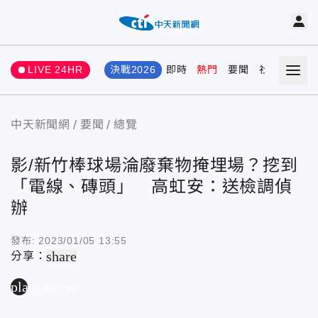
LIVE 24HR
決戰2026
即時
熱門
要聞
社會
娛樂
中天新聞網
要聞
總覽
影/新竹棒球場淪廢棄物掩埋場？挖到
「電線、磚頭」 高虹安：送檢調偵
辦
發布:
2023/01/05 13:55
share
分享：
play_arrow