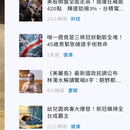
美股開盤全面走高！道瓊狂飆逾
420點 輝達勁揚3%、台積電A
DR續強
10小時前
財經
喘一週竟是三條冠狀動脈全堵！
45歲男緊急繞道手術救命
1天前
健康
《美麗島》最新國政民調公布
林濁水解讀驚喊8字：朝野都是
輸家
9小時前
要聞
幼兒園病毒大爆發！新冠橫掃全
台成霸主
21小時前
健康