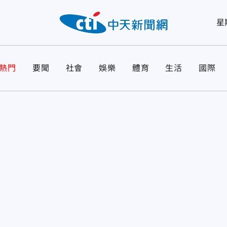
星
熱門
要聞
社會
娛樂
體育
生活
國際