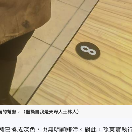
面的幫廚。（翻攝自我是天母人士林人）
圍裙已換成深色，也無明顯髒污。對此，孫東寶執