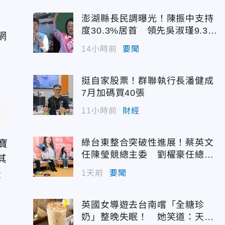
澎湖縣長民調曝光！陳振中支持
度30.3%居首 領先吳淑瑾9.3個
網
百分點
14小時前
要聞
挺自家股票！群聯執行長潘健成
7月加碼買40張
11小時前
財經
綠台東整合突破性進展！蔡英文
寶
任陳瑩競總主委 劉櫂豪任總幹
其
事
最
1天前
要聞
英國女導遊去台南嚐「全糖珍
奶」整晚失眠！ 她笑道：天大