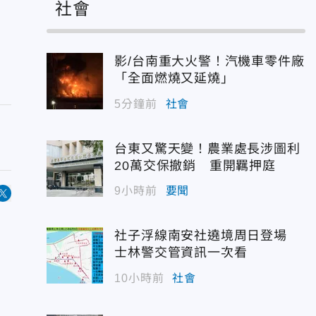
社會
影/台南重大火警！汽機車零件廠
「全面燃燒又延燒」
5分鐘前
社會
台東又驚天變！農業處長涉圖利
20萬交保撤銷 重開羈押庭
9小時前
要聞
社子浮線南安社遶境周日登場
士林警交管資訊一次看
10小時前
社會