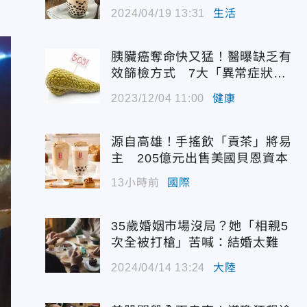
的錯誤
2024/04/19 13:31
生活
胰臟癌奪命快又猛！醫曝缺乏有
效篩檢方式 7大「異常症狀」
別大意
2023/12/04 11:00
健康
源自高雄！手搖飲「貢茶」將易
主 205億元出售美國貝恩資本
13小時前
國際
35歲婚姻市場沒局？她「相親5
次全被打槍」苦喊：結婚太難
2024/04/14 13:24
大陸