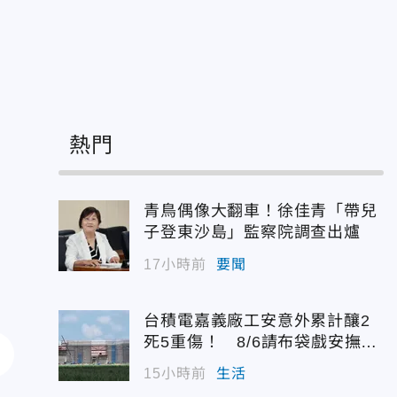
」
熱門
青鳥偶像大翻車！徐佳青「帶兒
子登東沙島」監察院調查出爐
17小時前
要聞
台積電嘉義廠工安意外累計釀2
死5重傷！ 8/6請布袋戲安撫好
兄弟
15小時前
生活