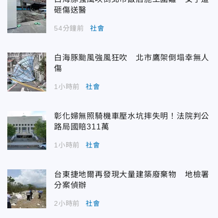
砸傷送醫
54分鐘前
社會
白海豚颱風強風狂吹 北市鷹架倒塌幸無人
傷
1小時前
社會
彰化婦無照騎機車壓水坑摔失明！法院判公
路局國賠311萬
1小時前
社會
台東捷地爾再發現大量建築廢棄物 地檢署
分案偵辦
2小時前
社會