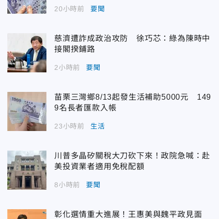
20小時前
要聞
慈濟遭詐成政治攻防 徐巧芯：綠為陳時中
接閣揆鋪路
2小時前
要聞
苗栗三灣鄉8/13起發生活補助5000元 149
9名長者匯款入帳
23小時前
生活
川普多晶矽關稅大刀砍下來！政院急喊：赴
美投資業者適用免稅配額
8小時前
要聞
彰化選情重大進展！王惠美與魏平政見面