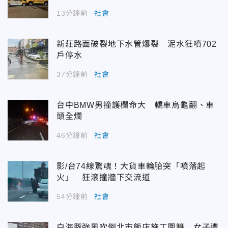
13分鐘前
社會
新莊路面破裂地下水管爆裂 泥水狂噴702
戶停水
37分鐘前
社會
台中BMW男撞護欄命大 轎車烏龜翻、車
頭全爛
46分鐘前
社會
影/台74線驚魂！大貨車輪胎突「噴落起
火」 狂滾撞牆下交流道
54分鐘前
社會
白海豚強風吹倒北市飯店施工圍籬 女子遭