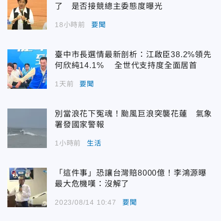
了 是否接競總主委態度曝光
18小時前
要聞
臺中市長選情最新剖析：江啟臣38.2%領先
何欣純14.1% 全世代支持度全面居首
1天前
要聞
別當浪花下冤魂！颱風巨浪突襲花蓮 氣象
署發國家警報
1小時前
生活
「這件事」恐讓台灣賠8000億！李鴻源曝
最大危機嘆：沒解了
2023/08/14 10:47
要聞