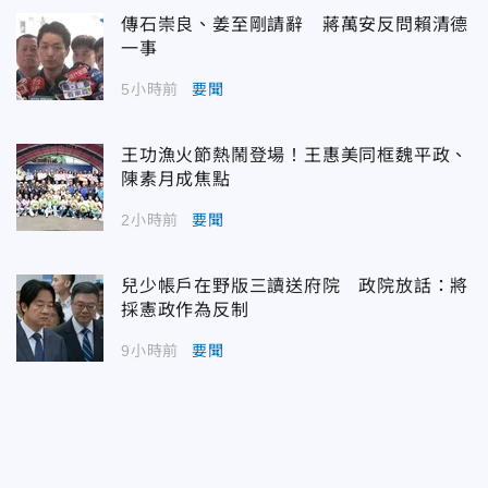
傳石崇良、姜至剛請辭 蔣萬安反問賴清德
一事
5小時前
要聞
王功漁火節熱鬧登場！王惠美同框魏平政、
陳素月成焦點
2小時前
要聞
兒少帳戶在野版三讀送府院 政院放話：將
採憲政作為反制
9小時前
要聞