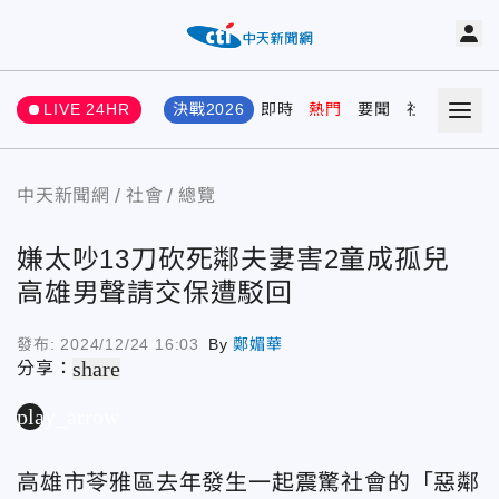
LIVE 24HR
決戰2026
即時
熱門
要聞
社會
娛樂
中天新聞網
社會
總覽
嫌太吵13刀砍死鄰夫妻害2童成孤兒
高雄男聲請交保遭駁回
發布:
2024/12/24 16:03
By
鄭媚華
share
分享：
play_arrow
高雄市苓雅區去年發生一起震驚社會的「惡鄰