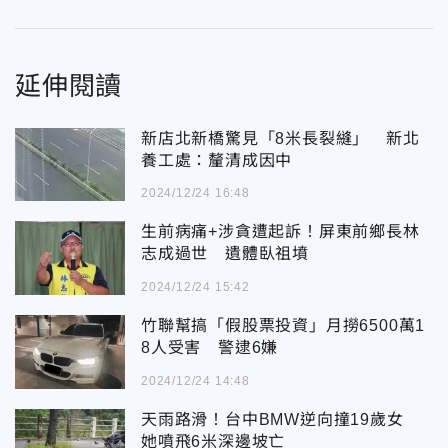
延伸閱讀
新店北新橋驚見「8米長裂縫」 新北
養工處：釐清成因中
2024/12/24 16:48
生前病痛+涉貪遭起訴！屏東前鄉長林
志成過世 遺體臥祖墳
2024/12/24 15:42
竹聯幫搞「假股票投資」月撈6500萬1
8人受害 警逮6嫌
2024/12/24 14:48
天雨路滑！台中BMW逆向撞19歲女
她噴飛6米深邊坡亡