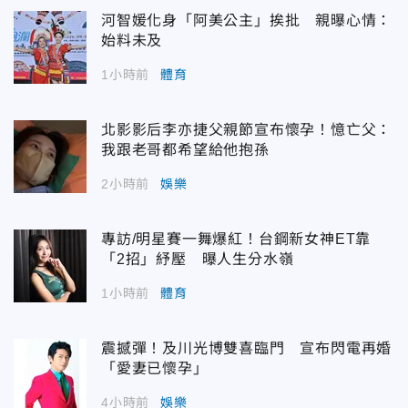
河智媛化身「阿美公主」挨批 親曝心情：
始料未及
1小時前
體育
北影影后李亦捷父親節宣布懷孕！憶亡父：
我跟老哥都希望給他抱孫
2小時前
娛樂
專訪/明星賽一舞爆紅！台鋼新女神ET靠
「2招」紓壓 曝人生分水嶺
1小時前
體育
震撼彈！及川光博雙喜臨門 宣布閃電再婚
「愛妻已懷孕」
4小時前
娛樂