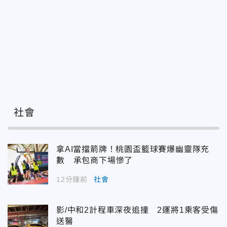
社會
拿AI當擋箭牌！桃園盃籃球賽爆幽靈隊充
數 承包商下場慘了
12分鐘前
社會
影/中和2計程車深夜追撞 2運將1乘客受傷
送醫