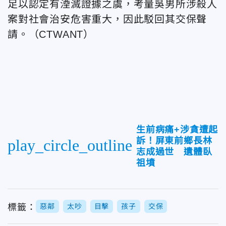
足以認定有湮滅證據之虞，考量吳男所涉殺人
案對社會治安危害重大，因此駁回其交保聲
請。（CTWANT）
生前病痛+涉貪遭起
訴！屏東前鄉長林
play_circle_outline
志成過世 遺體臥
祖墳
標籤：
惡鄰
太吵
目擊
孩子
交保