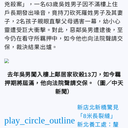
兇殺案」，一名63歲吳姓男子因不滿樓上住
戶長期發出噪音，竟持刀砍死羅姓男子及其妻
子，2名孩子親眼直擊父母遇害一幕，幼小心
靈遭受巨大衝擊。對此，惡鄰吳男遭逮後，至
今仍在看守所羈押中，如今他也向法院聲請交
保，裁決結果出爐。
去年吳男闖入樓上鄰居家砍殺13刀，如今羈
押期將屆滿，他向法院聲請交保。（圖／中天
新聞）
新店北新橋驚見
「8米長裂縫」
play_circle_outline
新北養工處：釐