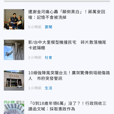
遭謝金河痛心轟「顛倒黑白」！蔣萬安回
嗆：記憶不會被洗掉
5小時前
要聞
影/台中大里模型機撞民宅 碎片散落機尾
卡遮陽棚
2小時前
社會
10級強陣風突襲台北！鷹架驚傳倒塌砸傷路
人 市府突發警訊
1小時前
生活
「0到18歲年領6萬」沒了？！行政院收三
讀函文喊：採取憲政作為