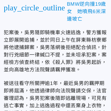
BMW逆向撞19歲
play_circle_outline
女 她噴飛6米深
邊坡亡
犯案後，吳男隨即騎機車火速逃逸，警方獲報
立即展開追捕，並於同日上午在屏東縣枋寮鄉
將他逮捕歸案，吳男落網後拒絕配合偵訊，針
對行兇細節一律緘口不提，並未坦承犯案，案
經檢方偵查終結，依《殺人罪》將吳男起訴，
並向高雄地方法院聲請羈押獲准。
被送往看守所關押逾1年，最近吳男的羈押期
即將屆滿，他透過律師向法院聲請交保，法官
審理認為，吳男犯案後隨即逃離現場，可見有
逃亡事實，加上逃逸過程中還丟棄身上衣物，