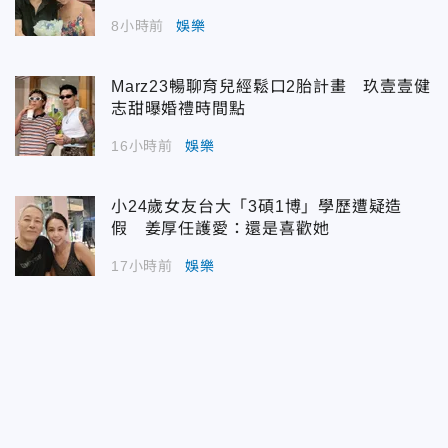
8小時前
娛樂
Marz23暢聊育兒經鬆口2胎計畫 玖壹壹健
志甜曝婚禮時間點
16小時前
娛樂
小24歲女友台大「3碩1博」學歷遭疑造
假 姜厚任護愛：還是喜歡她
17小時前
娛樂