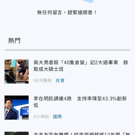
無任何留言，趕緊搶頭香！
熱門
高大男虐殺「40隻倉鼠」記2大過畢業 錄
取成大碩士班
58分鐘前
社會
李在明民調連4跌 支持率降至43.3%創新
低
3小時前
國際
方志友宣布離婚！結束與楊銘威12年婚「無