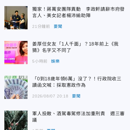
獨家！蔣萬安團隊異動 李政軒請辭市府發
言人、美女記者楊沛緰助陣
21分鐘前
要聞
姜厚任女友「1人千面」？18年前上《我
猜》名字又不同了
5小時前
娛樂
「0到18歲年領6萬」沒了？！行政院收三
讀函文喊：採取憲政作為
2026/08/07 20:18
要聞
軍人投敵、酒駕毒駕修法加重刑責 週三審
議