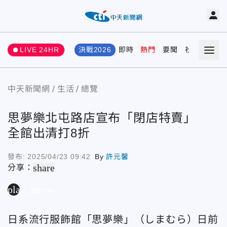
LIVE 24HR
決戰2026
即時
熱門
要聞
社會
娛樂
中天新聞網
生活
總覽
思夢樂北屯路店宣布「閉店特賣」
全館出清打8折
發布:
2025/04/23 09:42
By
許元馨
share
分享：
play_arrow
日系流行服飾館「思夢樂」（しまむら）日前