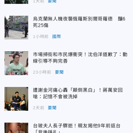
1天前
要聞
烏克蘭無人機夜襲俄羅斯別爾哥羅德 釀6
死25傷
1小時前
國際
市場掃街和市民爆衝突！沈伯洋道歉了：動
線引導不夠完善
23小時前
要聞
遭謝金河痛心轟「顛倒黑白」！蔣萬安回
嗆：記憶不會被洗掉
2天前
要聞
台玻夫人長子驟逝！親友揭他9年前返台
「背後掙扎」