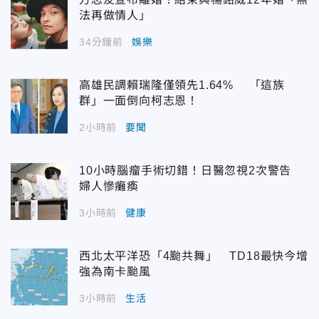
法再做情人」
34分鐘前
娛樂
高雄民調賴瑞隆僅領先1.64% 「這族
群」一面倒向柯志恩！
2小時前
要聞
10小時腦瘤手術切錯！日醫忽視2次警告
婦人慘癱瘓
3小時前
健康
西北太平洋恐「4颱共舞」 TD18最快今增
強為南卡颱風
3小時前
生活