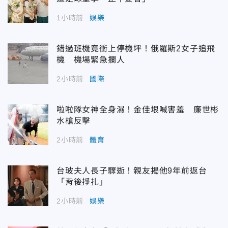
1小時前
娛樂
錯過班機竟衝上停機坪！俄羅斯2女子追飛
機 機場緊急攔人
2小時前
國際
啦啦隊女神全身濕！金佳垠喊害羞 廉世彬
水槍反擊
2小時前
體育
台玻夫人長子驟逝！親友揭他9年前返台
「背後掙扎」
2小時前
娛樂