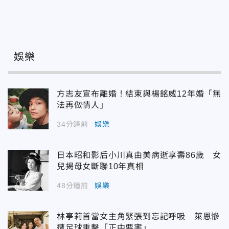
娛樂
方志友宣布離婚！結束與楊銘威12年婚「無
法再做情人」
34分鐘前
娛樂
日本昭和影后小川真由美病逝享壽86歲 女
兒揭母女斷聯10年真相
48分鐘前
娛樂
林亭莉首當女主角緊張到忘記呼吸 萊恩慘
遭足球重擊「正中要害」