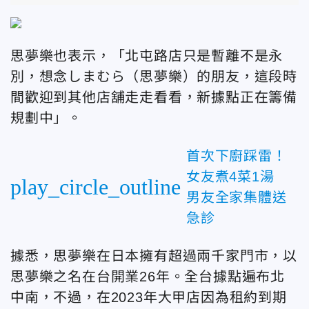
思夢樂也表示，「北屯路店只是暫離不是永
別，想念しまむら（思夢樂）的朋友，這段時
間歡迎到其他店舖走走看看，新據點正在籌備
規劃中」。
首次下廚踩雷！
女友煮4菜1湯
play_circle_outline
男友全家集體送
急診
據悉，思夢樂在日本擁有超過兩千家門市，以
思夢樂之名在台開業26年。全台據點遍布北
中南，不過，在2023年大甲店因為租約到期