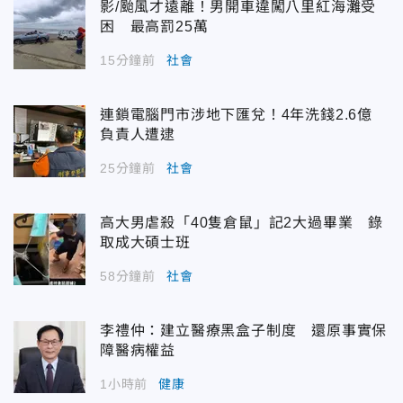
影/颱風才遠離！男開車違闖八里紅海灘受
困 最高罰25萬
15分鐘前
社會
連鎖電腦門市涉地下匯兌！4年洗錢2.6億
負責人遭逮
25分鐘前
社會
高大男虐殺「40隻倉鼠」記2大過畢業 錄
取成大碩士班
58分鐘前
社會
李禮仲：建立醫療黑盒子制度 還原事實保
障醫病權益
1小時前
健康