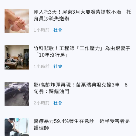
剛入托3天！屏東3月大嬰發紫搶救不治 托
育員涉疏失送辦
1小時前
社會
竹科悲歌！工程師「工作壓力」為由跟妻子
「10年沒行房」
1小時前
社會
影/高齡炸彈再現！苗栗瑞典坦克撞3車 8
旬翁：踩錯油門
2小時前
社會
醫療暴力59.4%發生在急診 近半受害者是
護理師