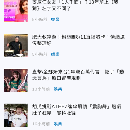
姜厚任女友「1人千面」？18年前上《我
猜》名字又不同了
5小時前
娛樂
肥大叔猝逝！粉絲團8/11直播喊卡：情緒還
沒整理好
5小時前
娛樂
直擊/金娜妍來台1年賺百萬代言 認了「動
念買房」鬆口置產規劃
13小時前
娛樂
胡瓜挑戰ATEEZ崔傘肌情「震胸舞」遭虧
肚子狂晃：變抖肚舞
16小時前
娛樂