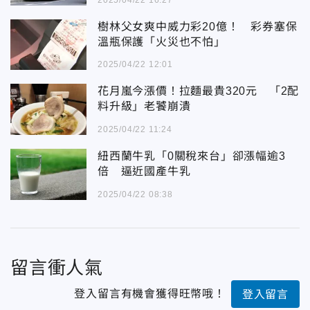
樹林父女爽中威力彩20億！ 彩券塞保
溫瓶保護「火災也不怕」
2025/04/22 12:01
花月嵐今漲價！拉麵最貴320元 「2配
料升級」老饕崩潰
2025/04/22 11:24
紐西蘭牛乳「0關稅來台」卻漲幅逾3
倍 逼近國產牛乳
2025/04/22 08:38
留言衝人氣
登入留言有機會獲得旺幣哦！
登入留言