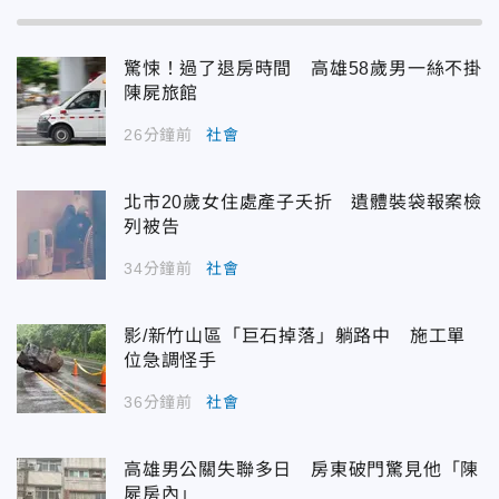
驚悚！過了退房時間 高雄58歲男一絲不掛
陳屍旅館
26分鐘前
社會
北市20歲女住處產子夭折 遺體裝袋報案檢
列被告
34分鐘前
社會
影/新竹山區「巨石掉落」躺路中 施工單
位急調怪手
36分鐘前
社會
高雄男公關失聯多日 房東破門驚見他「陳
屍房內」