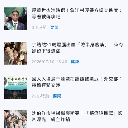
爆黃世杰涉賄選！詹江村曝警方調查進度：
等著被傳喚吧
3小時前
要聞
余皓然21歲爆腦出血「險半身癱瘓」 倖存
卻留下後遺症
2026/07/10 13:46
健康
國人入境烏干達遭扣護照被遣返！外交部：
持續連繫交涉
22小時前
要聞
沈伯洋市場掃街爆衝突！「幕僚嗆民眾」影
片曝光 網全炸鍋