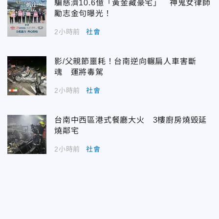
騙慈濟10.6億「黃金藏豪宅」 神鬼女律師
勵志金句曝光！
2小時前
社會
影/父親節噩耗！台南逆向輾扁人車害斷
魂 運將毒駕
2小時前
社會
台南中西區港式餐廳大火 3樓廚房燒毀延
燒鄰宅
2小時前
社會