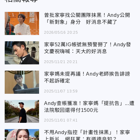
曾批家寧找公關團隊抹黑！Andy公開
「新對象」身分 好消息不藏了
2026/05/16 20:25
家寧52萬IG帳號無預警掰了！Andy發
文慶祝嗨喊：天大的好消息
2025/11/21 20:21
家寧媽未提再議！Andy老師挨告誹謗
不起訴確定
2025/11/07 13:59
Andy查帳獲准！家寧媽「提抗告」...遭
法院駁回還得付1500元
2025/11/01 07:41
不甩Andy指控「計畫性抹黑」！家寧
上新片 網狂罵：有道德良知？