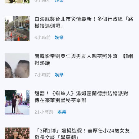
6小時前
娛樂
白海豚襲台北市災情最新！多個行政區「路
樹接連倒塌」
6小時前
娛樂
南韓影帝劉亞仁與男友人親密照外流 韓網
掀熱議
7小時前
娛樂
甜翻！《蜘蛛人》湯姆霍蘭德辦結婚派對
傳在豪華別墅秘密舉辦
21小時前
娛樂
「3碩1博」遭疑造假！姜厚任小24歲女友
發長文談「學邏輯」