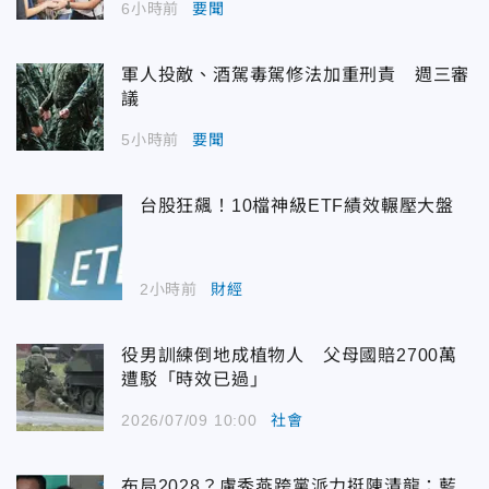
6小時前
要聞
軍人投敵、酒駕毒駕修法加重刑責 週三審
議
5小時前
要聞
台股狂飆！10檔神級ETF績效輾壓大盤
2小時前
財經
役男訓練倒地成植物人 父母國賠2700萬
遭駁「時效已過」
2026/07/09 10:00
社會
布局2028？盧秀燕跨黨派力挺陳清龍：藍