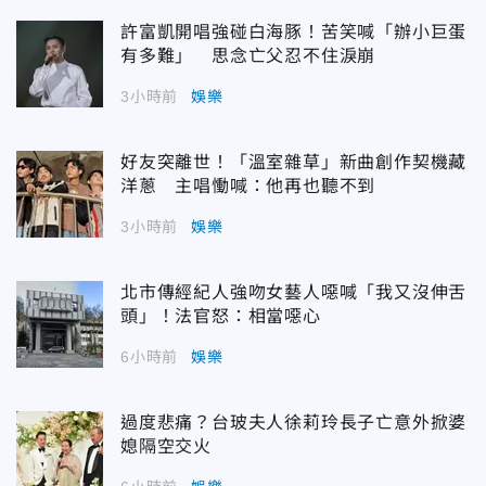
許富凱開唱強碰白海豚！苦笑喊「辦小巨蛋
有多難」 思念亡父忍不住淚崩
3小時前
娛樂
好友突離世！「溫室雜草」新曲創作契機藏
洋蔥 主唱慟喊：他再也聽不到
3小時前
娛樂
北市傳經紀人強吻女藝人噁喊「我又沒伸舌
頭」！法官怒：相當噁心
6小時前
娛樂
過度悲痛？台玻夫人徐莉玲長子亡意外掀婆
媳隔空交火