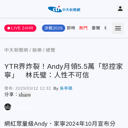
LIVE 24HR
決戰2026
即時
熱門
要聞
社會
娛樂
中天新聞網
娛樂
總覽
YTR界炸裂！Andy月領5.5萬「怒控家
寧」 林氏璧：人性不可信
發布:
2025/03/12 12:32
By
吳亭頤
share
分享：
play_arrow
網紅眾量級Andy、家寧2024年10月宣布分