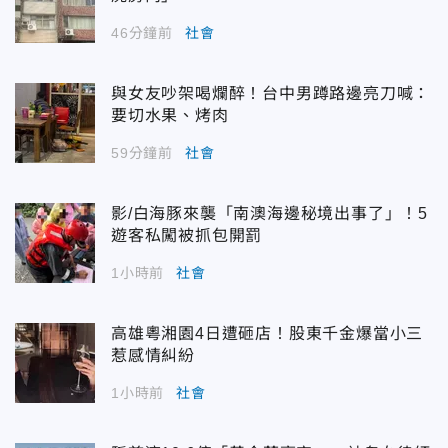
46分鐘前
社會
與女友吵架喝爛醉！台中男蹲路邊亮刀喊：
要切水果、烤肉
59分鐘前
社會
影/白海豚來襲「南澳海邊秘境出事了」！5
遊客私闖被抓包開罰
1小時前
社會
高雄粵湘園4日遭砸店！股東千金爆當小三
惹感情糾紛
1小時前
社會