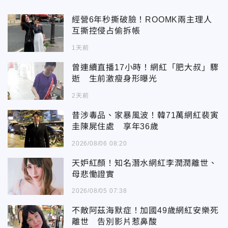
經營6年秒撕破臉！ROOMK兩主理人
互撕控侵占偷拆帳
1天前
曾連續直播17小時！網紅「肥大叔」驟
逝 生前激瘦身形曝光
2天前
昔涉毒品、家暴風波！韓71萬網紅裴寅
圭陳屍住處 享年36歲
2026/08/06 08:20
天妒紅顏！知名潛水網紅李潤潤離世、
母悲慟證實
2026/08/05 07:38
不敵阿茲海默症！加國49歲網紅安樂死
離世 告別影片惹鼻酸