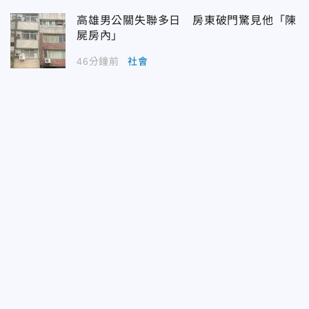
高雄男公關失聯多日 房東破門驚見他「陳
屍房內」
46分鐘前
社會