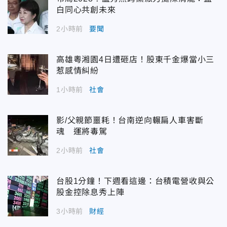
白同心共創未來
2小時前
要聞
高雄粵湘園4日遭砸店！股東千金爆當小三
惹感情糾紛
1小時前
社會
影/父親節噩耗！台南逆向輾扁人車害斷
魂 運將毒駕
2小時前
社會
台股1分鐘！下週看這邊：台積電營收與公
股金控除息秀上陣
3小時前
財經