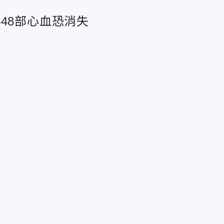
48部心血恐消失
崩