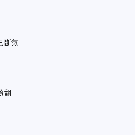
已斷氣
讚翻