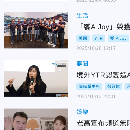
2025/12/04 08:55
生活
「饗A Joy」榮
美國
YTR
饗 A Joy
2025/10/28 12:17
要聞
境外YTR認變
國民黨主席
郝龍斌
2025/10/13 22:31
娛樂
老高宣布頻道無