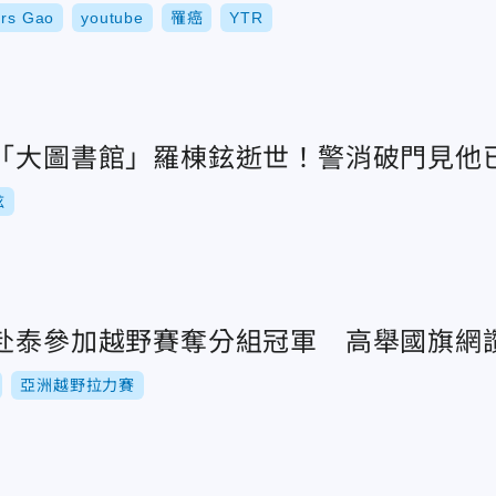
s Gao
youtube
罹癌
YTR
祖「大圖書館」羅棟鉉逝世！警消破門見他
鉉
女赴泰參加越野賽奪分組冠軍 高舉國旗網
亞洲越野拉力賽