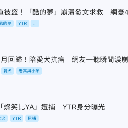
頻道被盜！「酷的夢」崩潰發文求救 網憂4
酷的夢
YTR
...
3個月回歸！陪愛犬抗癌 網友一聽瞬間淚
愛犬
老高與小茉
燦笑比YA」遭捕 YTR身分曝光
大火
YTR
逮捕