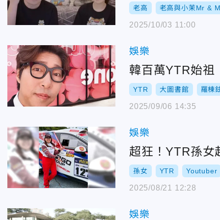
老高
老高與小茉Mr & Mr
2025/10/03 11:00
娛樂
韓百萬YTR始
YTR
大圖書館
羅棟
2025/09/06 14:35
娛樂
超狂！YTR孫
孫女
YTR
Youtuber
2025/08/21 12:28
娛樂