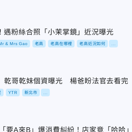
！遇粉絲合照「小茉掌鏡」近況曝光
 & Mrs Gao
老高
老高在哪裡
老高近況如何
...
案」乾哥乾妹個資曝光 楊爸盼法官去看完
蹤
YTR
新北市
...
司「要A來B」爆消費糾紛！店家竟「哈哈