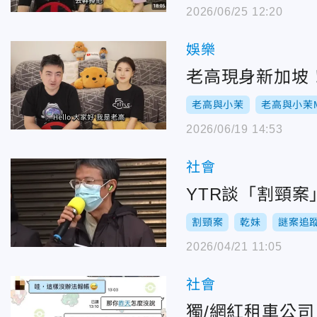
2026/06/25 12:20
娛樂
老高現身新加坡
老高與小茉
老高與小茉Mr
2026/06/19 14:53
社會
YTR談「割頸
割頸案
乾妹
謎案追
2026/04/21 11:05
社會
獨/網紅租車公