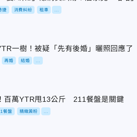
時捷
消費糾紛
租車
...
YTR一樹！被疑「先有後婚」曬照回應了
再婚
結婚
...
百萬YTR甩13公斤 211餐盤是關鍵
11餐盤
精緻澱粉
...