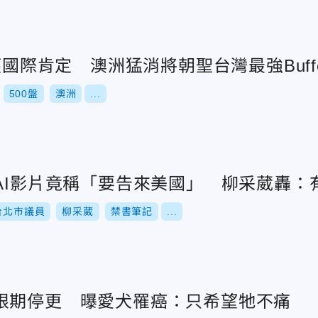
獲國際肯定 澳洲猛消將朝聖台灣最強Buffe
500盤
澳洲
...
造AI影片竟稱「要告來美國」 柳采葳轟：
台北市議員
柳采葳
禁書筆記
...
限期停更 曝愛犬罹癌：只希望牠不痛