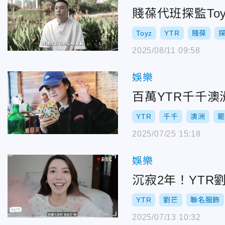
賤葆代班探監To
Toyz
YTR
賤葆
2025/08/11 09:58
娛樂
百萬YTR千千
YTR
千千
澳洲
罷
2025/07/25 15:18
娛樂
沉寂2年！YT
YTR
劉芒
聯名服飾
2025/07/13 10:32