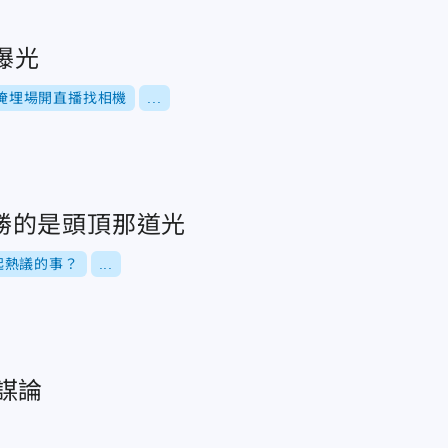
曝光
掩埋場開直播找相機
...
勝的是頭頂那道光
起熱議的事？
...
謀論