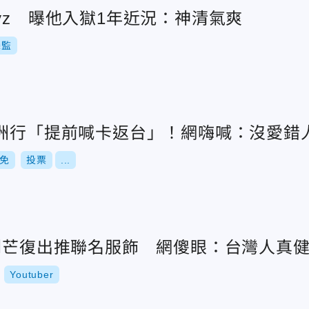
yz 曝他入獄1年近況：神清氣爽
探監
澳洲行「提前喊卡返台」！網嗨喊：沒愛錯
免
投票
...
R劉芒復出推聯名服飾 網傻眼：台灣人真
Youtuber