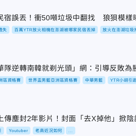
民宿誤丟！衝50噸垃圾中翻找 狼狽模樣
遺失
百萬YTR放火相機在澎湖被哪家民宿丟掉
放火在澎湖垃圾
中華隊逆轉南韓就剃光頭」網：引導反敗為
洲區資格賽
世界盃男籃亞洲區資格賽
中華男籃
YTR小胡引
突上傳塵封2年影片！封面「去X掉他」掀陰
茉
Youtuber
老高近況如何
...