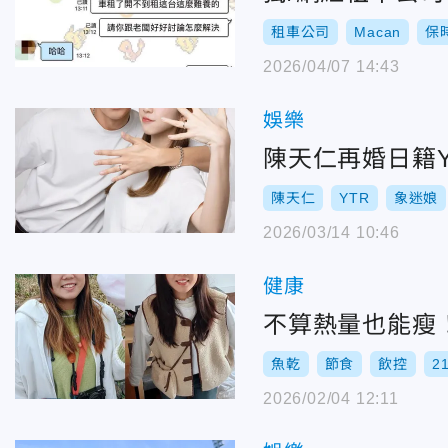
租車公司
Macan
保
2026/04/07 14:43
娛樂
陳天仁再婚日籍
陳天仁
YTR
象迷娘
2026/03/14 10:46
健康
不算熱量也能瘦！
魚乾
節食
飲控
2
2026/02/04 12:11