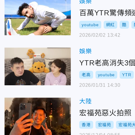
娛樂
百萬YTR驚傳
youtube
網紅
酷
2026/02/02 13:42
娛樂
YTR老高消失
老高
youtube
YTR
2026/01/31 14:30
大陸
宏福苑惡火拍照「
香港
宏福苑
宏福苑