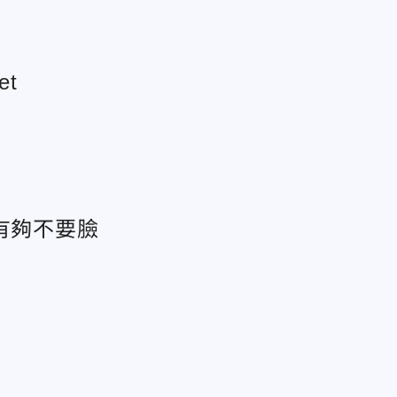
t
有夠不要臉