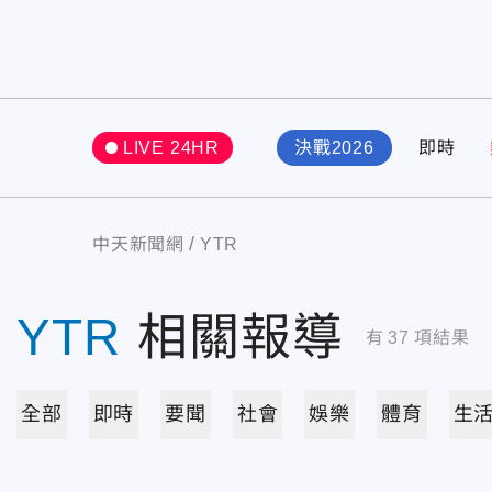
LIVE 24HR
決戰2026
即時
中天新聞網
YTR
YTR
相關報導
有
37
項結果
全部
即時
要聞
社會
娛樂
體育
生