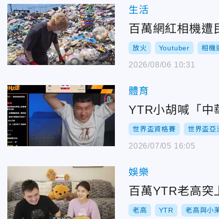
生活
百萬網紅相機遭
放火
Youtuber
相機
2026/08/06 10:31
體育
YTR小胡喊「
世界盃資格賽
世界盃亞
2026/07/05 16:05
娛樂
百萬YTR老高
老高
YTR
老高與小