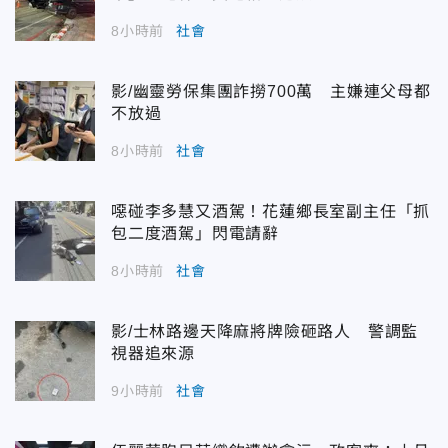
8小時前
社會
影/幽靈勞保集團詐撈700萬 主嫌連父母都
不放過
8小時前
社會
噁碰李多慧又酒駕！花蓮鄉長室副主任「抓
包二度酒駕」閃電請辭
8小時前
社會
影/士林路邊天降麻將牌險砸路人 警調監
視器追來源
9小時前
社會