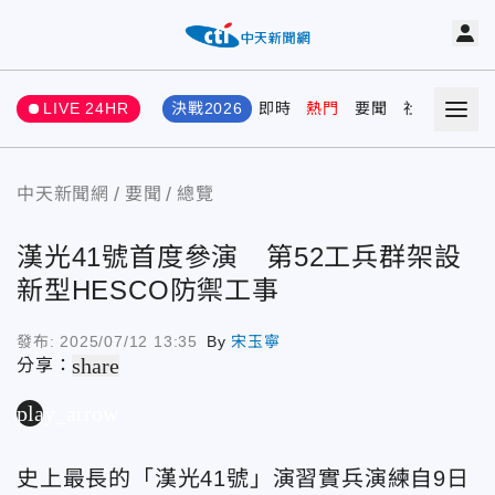
LIVE 24HR
決戰2026
即時
熱門
要聞
社會
娛樂
中天新聞網
要聞
總覽
漢光41號首度參演 第52工兵群架設
新型HESCO防禦工事
發布:
2025/07/12 13:35
By
宋玉寧
share
分享：
play_arrow
史上最長的「漢光41號」演習實兵演練自9日