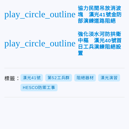
協力民間吊放消波
play_circle_outline
塊 漢光41號金防
部演練道路阻絕
強化淡水河防拱衛
中樞 漢光40號首
play_circle_outline
日工兵演練阻絕設
置
漢光41號
第52工兵群
阻絕器材
漢光演習
標籤：
HESCO防禦工事