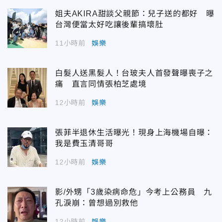
姐夫AKIRA甜談父親節：兒子送的都好 曝
台灣便當太好吃讓後輩搞壞肚
11小時前
娛樂
白髮人送黑髮人！台玻夫人首發聲曝喪子之
痛 直言同情張柏芝處境
12小時前
娛樂
張菲半退休生活曝光！現身上海機場自曝：
我是費玉清哥哥
12小時前
娛樂
影/外甥「3歲染病命危」今考上公務員 九
孔淚崩：曾想過別救他
12小時前
娛樂