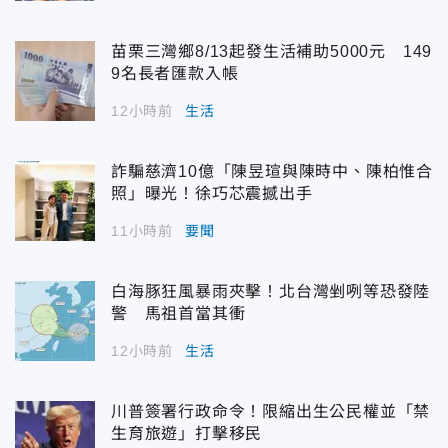
苗栗三灣鄉8/13起發生活補助5000元 149
9名長者匯款入帳
12小時前
生活
詐騙慈濟10億「陳昱瑄與陳時中、陳柏惟合
照」曝光！徐巧芯震撼出手
11小時前
要聞
白海豚狂風暴雨夾擊！北台灣剉咧等恐發陸
警 馬祖首當其衝
12小時前
生活
川普簽署行政命令！限縮出生公民權並「禁
生育旅遊」打擊移民