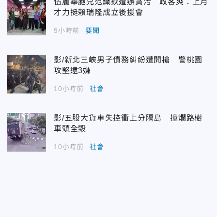
伍麗華胞兄范織欽遭辦貪污 政客爽：上月
才力挺賴瑞隆成立後援會
9小時前
要聞
影/新北三峽男子債務糾紛遭開槍 警桃園
攻堅逮3嫌
10小時前
社會
影/五股大貨車失控衝上分隔島 撞爛路樹
車頭全毀
10小時前
社會