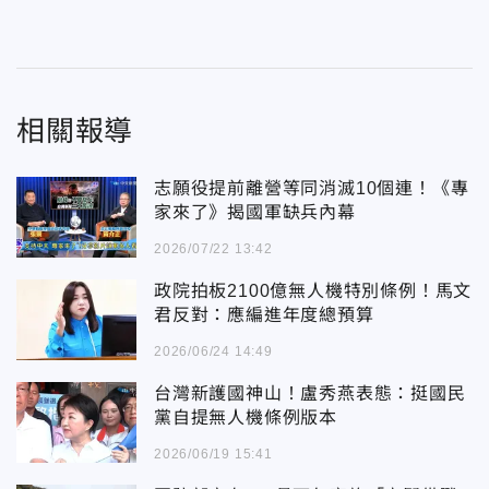
相關報導
志願役提前離營等同消滅10個連！《專
家來了》揭國軍缺兵內幕
2026/07/22 13:42
政院拍板2100億無人機特別條例！馬文
君反對：應編進年度總預算
2026/06/24 14:49
台灣新護國神山！盧秀燕表態：挺國民
黨自提無人機條例版本
2026/06/19 15:41