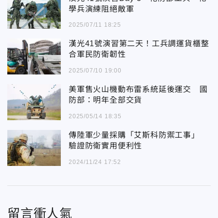
學兵演練阻絕敵軍
2025/07/11 18:25
漢光41號演習第二天！工兵調運貨櫃整
合軍民防衛韌性
2025/07/10 19:00
美軍售火山機動布雷系統延後運交 國
防部：明年全部交貨
2025/05/14 18:35
傳陸軍少量採購「艾斯科防禦工事」
驗證防衛實用便利性
2024/11/24 17:52
留言衝人氣