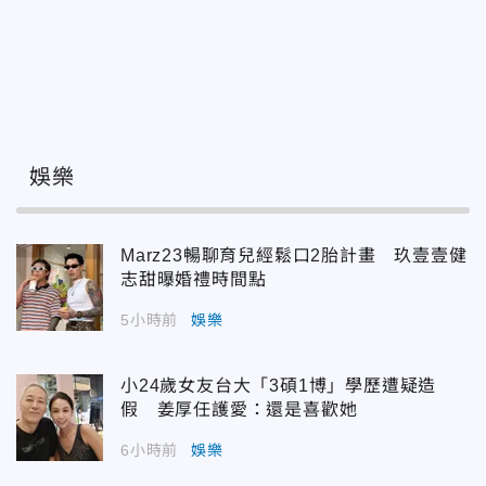
娛樂
Marz23暢聊育兒經鬆口2胎計畫 玖壹壹健
志甜曝婚禮時間點
5小時前
娛樂
小24歲女友台大「3碩1博」學歷遭疑造
假 姜厚任護愛：還是喜歡她
6小時前
娛樂