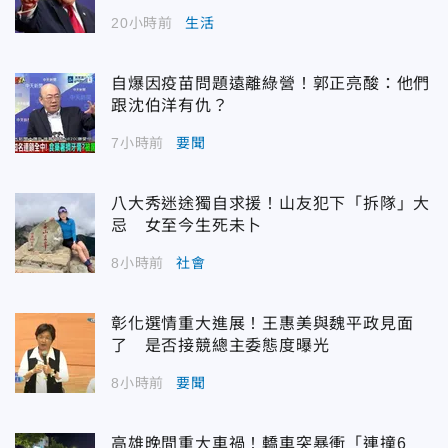
20小時前
生活
自爆因疫苗問題遠離綠營！郭正亮酸：他們
跟沈伯洋有仇？
7小時前
要聞
八大秀迷途獨自求援！山友犯下「拆隊」大
忌 女至今生死未卜
8小時前
社會
彰化選情重大進展！王惠美與魏平政見面
了 是否接競總主委態度曝光
8小時前
要聞
高雄晚間重大車禍！轎車突暴衝「連撞6