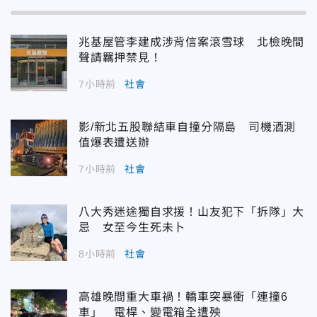
兆基屋管李建成涉背信案滾雪球 北檢晚間
聲請羈押禁見！
7小時前
社會
影/新北五股聯結車自撞分隔島 司機酒測
值爆表遭送辦
7小時前
社會
八大秀迷途獨自求援！山友犯下「拆隊」大
忌 女至今生死未卜
8小時前
社會
高雄晚間重大車禍！轎車突暴衝「連撞6
車」 電桿、變電箱全遭殃