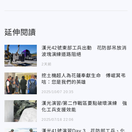
延伸閱讀
漢光42號東部工兵出動 花防部吊放消
波塊演練道路阻絕
2天前
挖土機超人為花蓮奉獻生命 傅崐萁弔
唁：您是我們的英雄
2025/10/07 20:35
漢光演習/第二作戰區要點破壞演練 強
化工兵支援效能
2025/07/18 22:06
漢光41號演習Day 3 花防部工兵、化