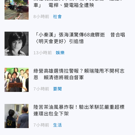
車」 電桿、變電箱全遭殃
8小時前
社會
「小秦漢」張海漢驚傳68歲驟逝 昔合唱
〈明天會更好〉引追憶
13小時前
娛樂
綠營高雄選情拉警報？賴瑞隆甩不開柯志
恩 賴清德將親自督軍
7小時前
要聞
陸苦茶油風暴炸裂！驗出苯駢芘嚴重超標
連環出包全下架
7小時前
生活