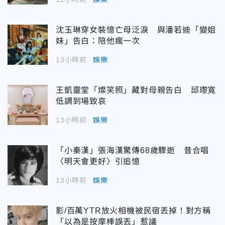
沈玉琳穿女裝憶亡母泛淚 與潘若迪「變姐
妹」告白：陪他瘋一次
13小時前
娛樂
王凱靈堂「燦笑照」藏對母親告白 邱瓈寬
低調到場致哀
13小時前
娛樂
「小秦漢」張海漢驚傳68歲驟逝 昔合唱
〈明天會更好〉引追憶
13小時前
娛樂
影/百萬YTR放火相機被民宿丟掉！對方稱
「以為是按摩棒誤丟」惹議