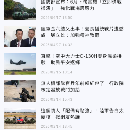
國防部宣布：6月下旬實施「立即備戰
操演」 強化戰場適應力
2026/06/17 13:50
陸軍金六結又出事！營長播統戰片遭懲
處 顧立雄：加強精神教育
2026/04/27 14:32
直擊！空中大力士C-130H變身溫柔接
駁 助民平安返鄉
2026/02/15 10:14
無人機部隊官兵年前領紅包了 行政院
核定發放戰鬥加給
2026/02/14 15:43
這個情人「配備有點強」！陸軍告白太
硬核 掀網友熱議
2026/02/14 13:45